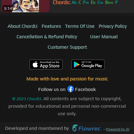
Chords:
A
C
F
E
C
B
F
b
m
b
m
bm
3:14
About ChordU
Features
Terms Of Use
Privacy Policy
Cancellation & Refund Policy
User Manual
Customer Support
Made with love and passion for music
Follow us on
Facebook
All contents are subject to copyright,
©
2023
ChordU.
provided for educational and personal non-commercial
use only.
Developed and maintained by
—
Powered by AI