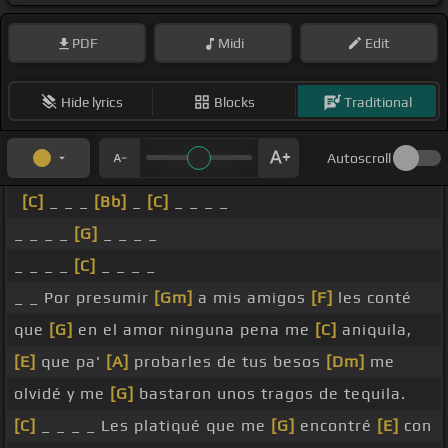
PDF
Midi
Edit
Hide lyrics
Blocks
Traditional
Autoscroll
[C]
_ _ _
[Bb]
_
[C]
_ _ _ _
_ _ _ _
[G]
_ _ _ _
_ _ _ _
[C]
_ _ _ _
_ _ Por presumir
[Gm]
a mis amigos
[F]
les conté
que
[G]
en el amor ninguna pena me
[C]
aniquila,
[E]
que pa'
[A]
probarles de tus besos
[Dm]
me
olvidé y me
[G]
bastaron unos tragos de tequila.
[C]
_ _ _ _ Les platiqué que me
[G]
encontré
[E]
con