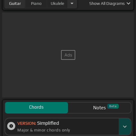
Guitar
Piano
Ukulele
Show
All Diagrams
Chords
Beta
Notes
Simplified
VERSION:
Major & minor chords only