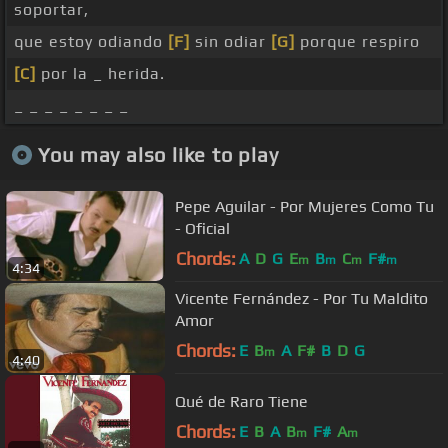
soportar,
que estoy odiando
[F]
sin odiar
[G]
porque respiro
[C]
por la _ herida.
_ _ _ _ _ _ _ _
You may also like to play
Pepe Aguilar - Por Mujeres Como Tu
- Oficial
Chords:
A
D
G
E
B
C
F#
m
m
m
m
4:34
Vicente Fernández - Por Tu Maldito
Amor
Chords:
E
B
A
F#
B
D
G
m
4:40
Qué de Raro Tiene
Chords:
E
B
A
B
F#
A
m
m