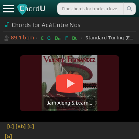
C
U
hord
Chords for Acá Entre Nos
89.1
bpm
Standard Tuning (EADGBE)
C
G
D
F
B
m
b
Jam Along & Learn...
[C]
[Bb]
[C]
[G]