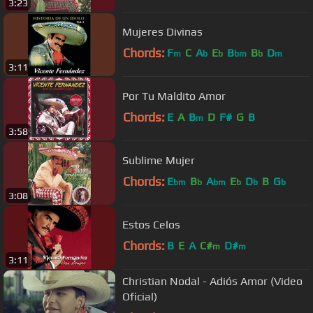
3:23
Mujeres Divinas
Chords:
F
C
A
E
B
B
D
m
b
b
bm
b
m
3:11
Por Tu Maldito Amor
Chords:
E
A
B
D
F#
G
B
m
3:58
Sublime Mujer
Chords:
E
B
A
E
D
B
G
bm
b
bm
b
b
b
3:08
Estos Celos
Chords:
B
E
A
C#
D#
m
m
3:11
Christian Nodal - Adiós Amor (Video
Oficial)