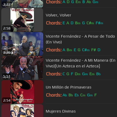
Chords:
A
D
G
E
B
A
G
m
b
m
3:22
Volver, Volver
Chords:
E
A
D
B
G
C#
F#
m
m
m
2:58
Vicente Fernández - A Pesar de Todo
(En Vivo)
Chords:
A
B
E
G
C#
F#
D
m
m
3:36
Vicente Fernández - A Mi Manera (En
Vivo)[Un Azteca en el Azteca]
Chords:
C
G
F
D
G
E
B
m
m
m
b
5:51
Un Millón de Primaveras
Chords:
A
B
E
C
G
F
b
b
b
m
m
2:54
Mujeres Divinas