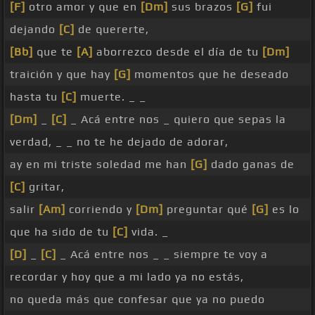
[F]
otro amor y que en
[Dm]
sus brazos
[G]
fui
dejando
[C]
de quererte,
[Bb]
que te
[A]
aborrezco desde el día de tu
[Dm]
traición y que hay
[G]
momentos que he deseado
hasta tu
[C]
muerte. _ _
[Dm]
_
[C]
_ Acá entre nos _ quiero que sepas la
verdad, _ _ no te he dejado de adorar,
ay en mi triste soledad me han
[G]
dado ganas de
[C]
gritar,
salir
[Am]
corriendo y
[Dm]
preguntar qué
[G]
es lo
que ha sido de tu
[C]
vida. _
[D]
_
[C]
_ Acá entre nos _ _ siempre te voy a
recordar y hoy que a mi lado ya no estás,
no queda más que confesar que ya no puedo