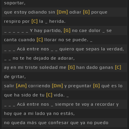
soportar,
que estoy odiando sin
[Dm]
odiar
[G]
porque
respiro por
[C]
la _ herida.
_ _ _ _ _ _ Y hay partido,
[G]
no cae dolor _ se
canta cuando
[C]
llorar no se puede. _
_ _ _ Acá entre nos _ _ quiero que sepas la verdad,
_ _ no te he dejado de adorar,
ay en mi triste soledad me
[G]
han dado ganas
[C]
de gritar,
salir
[Am]
corriendo
[Dm]
y preguntar
[G]
qué es lo
que ha sido de tu
[C]
vida. _
_ _ _ Acá entre nos _ siempre te voy a recordar y
hoy que a mi lado ya no estás,
no queda más que confesar que ya no puedo