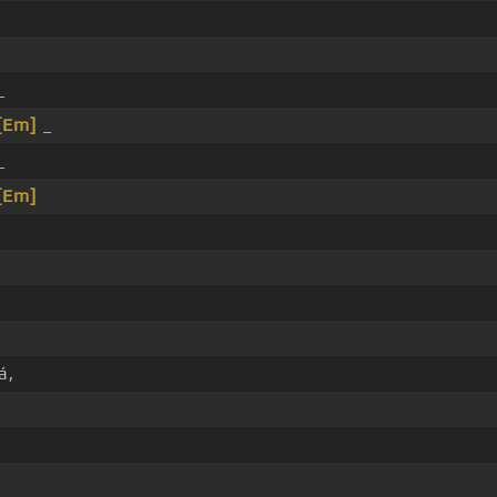
_
[Em]
_
_
[Em]
á,