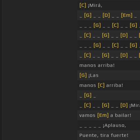
[C]
¡Mirá,
_
[G]
_ _
[D]
_ _
[Em]
_
_ _ _
[G]
_ _
[C]
_ _
[G]
_
[C]
_ _
[G]
_ _
[D]
_ _
_ _ _
[G]
_ _
[C]
_ _
[G]
_
[C]
_ _
[G]
_ _
[D]
_ _
manos arriba!
[G]
¡Las
manos
[C]
arriba!
_
[G]
_
_
[C]
_ _
[G]
_ _
[D]
¡Mir
vamos
[Em]
a bailar!
_ _ _ _ _ ¡Aplauso,
Puente, tira fuerte!