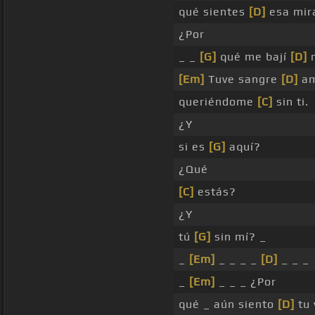
qué sientes
[D]
esa mir
¿Por
_ _
[G]
qué me bají
[D]
m
[Em]
Tuve sangre
[D]
am
queriéndome
[C]
sin ti.
¿Y
si es
[G]
aquí?
¿Qué
[C]
estás?
¿Y
tú
[G]
sin mí? _
_
[Em]
_ _ _ _
[D]
_ _ _
_
[Em]
_ _ _ ¿Por
qué _ aún siento
[D]
tu 