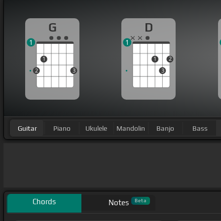
G
D
1
1
1
1
2
2
3
3
Guitar
Piano
Ukulele
Mandolin
Banjo
Bass
Chords
Beta
Notes