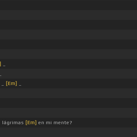
]
_
_
 _
[Em]
_
 lágrimas
[Em]
en mi mente?