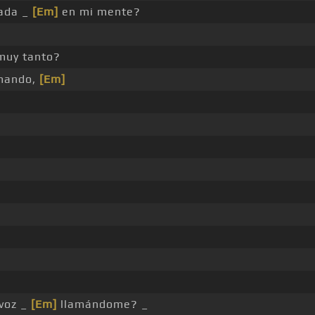
ada _
[Em]
en mi mente?
uy tanto?
ando,
[Em]
voz _
[Em]
llamándome? _