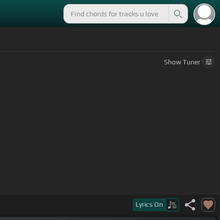
Show
Tuner
Lyrics
On