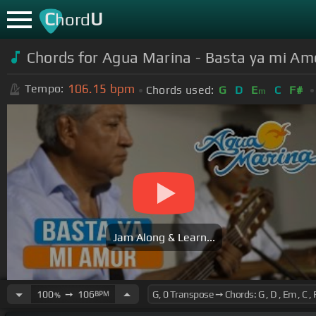
C
U
hord
Chords for Agua Marina - Basta ya mi Amo
106.15
bpm
Tempo:
Chords used:
G
D
E
C
F#
m
Jam Along & Learn...
100
➙
106
BPM
%