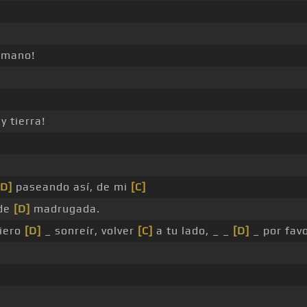
 mano!
y tierra!
[D]
paseando así, de mi
[C]
 de
[D]
madrugada.
iero
[D]
_ sonreír, volver
[C]
a tu lado, _ _
[D]
_ por fav