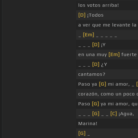
los votos arriba!
[D]
¡Todos
a ver que me levante la
_
[Em]
_ _ _ _ _
_ _ _
[D]
¡Y
en una muy
[Em]
fuerte 
_ _ _
[D]
¿Y
cantamos?
Paso ya
[G]
mi amor, _
corazón, como un poco
Paso
[G]
ya mi amor, qu
_ _ _
[G]
_ _
[C]
¡Agua,
Marina!
[G]
_