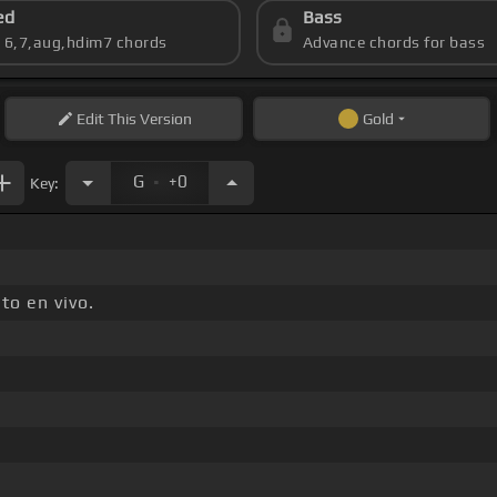
ed
Bass
s 6,7,aug,hdim7 chords
Advance chords for bass
Edit
This Version
Gold
.
G
+0
Key:
to en vivo.