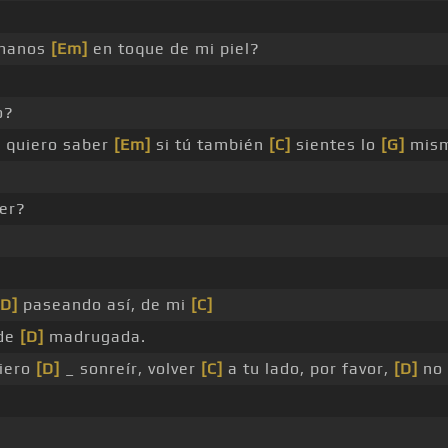
manos
[Em]
en toque de mi piel?
o?
]
quiero saber
[Em]
si tú también
[C]
sientes lo
[G]
mism
er?
[D]
paseando así, de mi
[C]
 de
[D]
madrugada.
iero
[D]
_ sonreír, volver
[C]
a tu lado, por favor,
[D]
no 