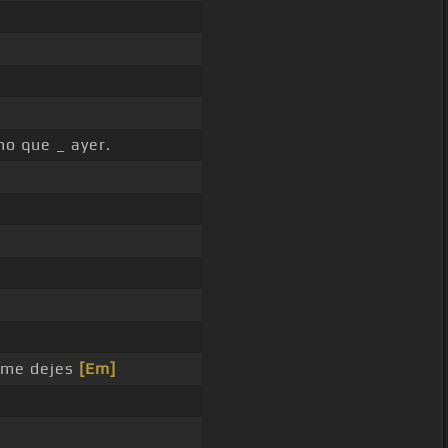
o que _ ayer.
me dejes
[Em]