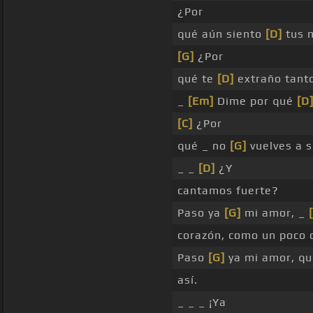
¿Por
qué aún siento
[D]
tus 
[G]
¿Por
qué te
[D]
extraño tant
_
[Em]
Dime por qué
[D
[C]
¿Por
qué _ no
[G]
vuelves a s
_ _
[D]
¿Y
cantamos fuerte?
Paso ya
[G]
mi amor, _
corazón, como un poco
Paso
[G]
ya mi amor, qu
así.
_ _ _ ¡Ya