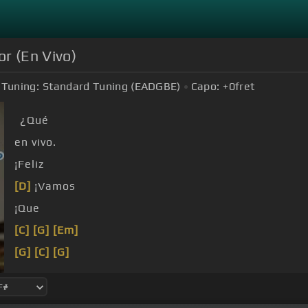
r (En Vivo)
Tuning:
Standard Tuning (EADGBE)
Capo:
+0
fret
¿Qué
en vivo.
¡Feliz
[D]
¡Vamos
¡Que
[C]
[G]
[Em]
[G]
[C]
[G]
[C]
[G]
[F#m]
[Em]