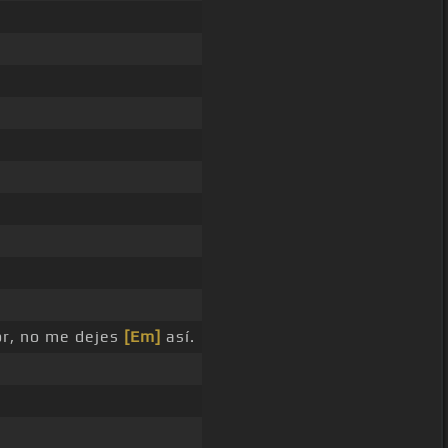
or, no me dejes
[Em]
así.