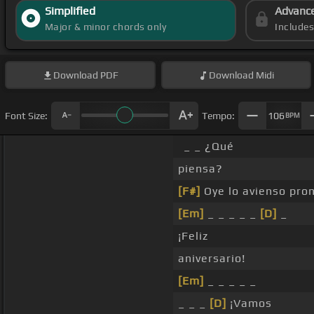
Simplified
Advanc
Major & minor chords only
Include
Download
PDF
Download
Midi
Font Size:
Tempo:
106
BPM
_ _ ¿Qué
piensa?
[F#]
Oye lo avienso pron
[Em]
_ _ _ _ _
[D]
_
¡Feliz
aniversario!
[Em]
_ _ _ _ _
_ _ _
[D]
¡Vamos