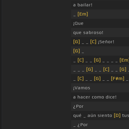
a bailar!
_
[Em]
¡Que
que sabroso!
[G]
_ _
[C]
¡Señor!
[G]
_
_
[C]
_ _
[G]
_ _ _ _
[Em
_ _ _
[G]
_ _
[C]
_ _
[G]
_
[C]
_ _
[G]
_ _
[F#m]
_
¡Vamos
a hacer como dice!
¿Por
qué _ aún siento
[D]
tus
_ ¿Por