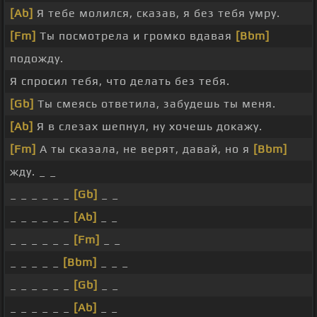
[Ab]
Я тебе молился, сказав, я без тебя умру.
[Fm]
Ты посмотрела и громко вдавая
[Bbm]
подожду.
Я спросил тебя, что делать без тебя.
[Gb]
Ты смеясь ответила, забудешь ты меня.
[Ab]
Я в слезах шепнул, ну хочешь докажу.
[Fm]
А ты сказала, не верят, давай, но я
[Bbm]
жду. _ _
_ _ _ _ _ _
[Gb]
_ _
_ _ _ _ _ _
[Ab]
_ _
_ _ _ _ _ _
[Fm]
_ _
_ _ _ _ _
[Bbm]
_ _ _
_ _ _ _ _ _
[Gb]
_ _
_ _ _ _ _ _
[Ab]
_ _