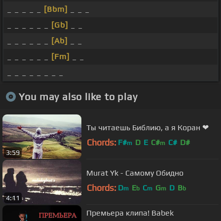
_ _ _ _ _
[Bbm]
_ _ _
_ _ _ _ _ _
[Gb]
_ _
_ _ _ _ _ _
[Ab]
_ _
_ _ _ _ _ _
[Fm]
_ _
_ _ _ _ _ _ _ _
You may also like to play
Ты читаешь Библию, а я Коран ❤
Chords:
F#
D
E
C#
C#
D#
m
m
3:59
Murat Yk - Самому Обидно
Chords:
D
E
C
G
D
B
m
b
m
m
b
4:11
Премьера клипа! Babek