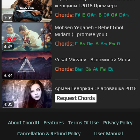
женщины | 2018 Премьера
Chords:
F#
E
G#
B
C#
G#
D#
m
m
3:09
Mohsen Yeganeh - Behet Ghol
Midam ( I promise you )
Chords:
C
B
D
A
A
E
G
b
m
m
m
4:45
Vusal Mirzaev - Вспоминай Меня
Chords:
B
G
A
F
E
bm
b
b
m
b
3:34
Армен Геворкян Очаровашка 2016
Request Chords
4:09
About ChordU
Features
Terms Of Use
Privacy Policy
Cancellation & Refund Policy
User Manual