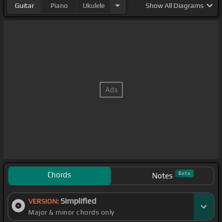
Guitar
Piano
Ukulele
Show
All Diagrams
Chords
Beta
Notes
Simplified
VERSION:
Major & minor chords only