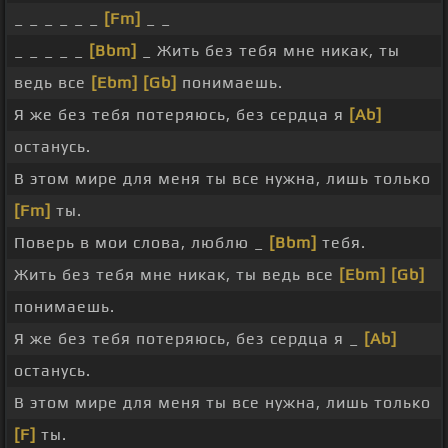
_ _ _ _ _ _
[Fm]
_ _
_ _ _ _ _
[Bbm]
_ Жить без тебя мне никак, ты
ведь все
[Ebm]
[Gb]
понимаешь.
Я же без тебя потеряюсь, без сердца я
[Ab]
останусь.
В этом мире для меня ты все нужна, лишь только
[Fm]
ты.
Поверь в мои слова, люблю _
[Bbm]
тебя.
Жить без тебя мне никак, ты ведь все
[Ebm]
[Gb]
понимаешь.
Я же без тебя потеряюсь, без сердца я _
[Ab]
останусь.
В этом мире для меня ты все нужна, лишь только
[F]
ты.