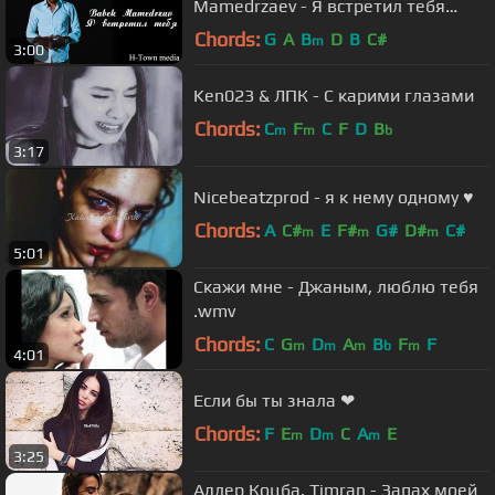
Mamedrzaev - Я встретил тебя
(SubhanAllah)
Chords:
G
A
B
D
B
C#
m
3:00
Ken023 & ЛПК - С карими глазами
Chords:
C
F
C
F
D
B
m
m
b
3:17
Nicebeatzprod - я к нему одному ♥
Chords:
A
C#
E
F#
G#
D#
C#
m
m
m
5:01
Скажи мне - Джаным, люблю тебя
.wmv
Chords:
C
G
D
A
B
F
F
m
m
m
b
m
4:01
Если бы ты знала ❤
Chords:
F
E
D
C
A
E
m
m
m
3:25
Адлер Коцба, Timran - Запах моей