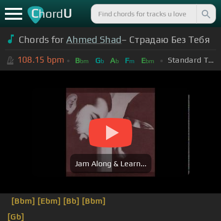
C
U
hord
Chords for
Ahmed Shad
– Страдаю Без Тебя
108.15
bpm
Standard Tuning (EADGBE)
B
G
A
F
E
bm
b
b
m
bm
Jam Along & Learn...
[Bbm]
[Ebm]
[Bb]
[Bbm]
[Gb]