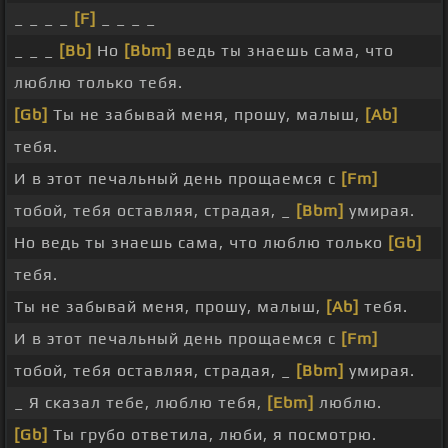
_ _ _ _
[F]
_ _ _ _
_ _ _
[Bb]
Но
[Bbm]
ведь ты знаешь сама, что
люблю только тебя.
[Gb]
Ты не забывай меня, прошу, малыш,
[Ab]
тебя.
И в этот печальный день прощаемся с
[Fm]
тобой, тебя оставляя, страдая, _
[Bbm]
умирая.
Но ведь ты знаешь сама, что люблю только
[Gb]
тебя.
Ты не забывай меня, прошу, малыш,
[Ab]
тебя.
И в этот печальный день прощаемся с
[Fm]
тобой, тебя оставляя, страдая, _
[Bbm]
умирая.
_ Я сказал тебе, люблю тебя,
[Ebm]
люблю.
[Gb]
Ты грубо ответила, люби, я посмотрю.