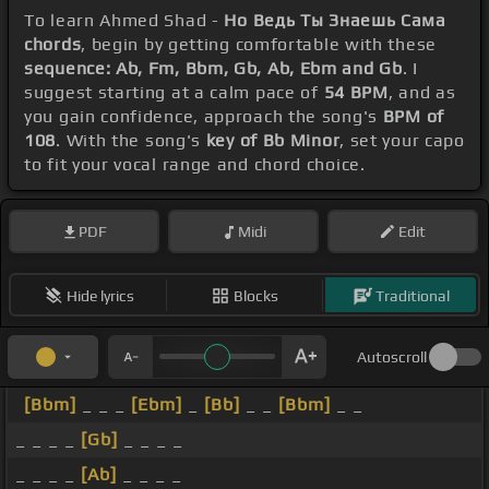
To learn Ahmed Shad -
Но Ведь Ты Знаешь Сама
chords
, begin by getting comfortable with these
sequence: Ab, Fm, Bbm, Gb, Ab, Ebm and Gb
. I
suggest starting at a calm pace of
54 BPM
, and as
you gain confidence, approach the song's
BPM of
108
. With the song's
key of Bb Minor
, set your capo
to fit your vocal range and chord choice.
PDF
Midi
Edit
Hide lyrics
Blocks
Traditional
Autoscroll
[Bbm]
_ _ _
[Ebm]
_
[Bb]
_ _
[Bbm]
_ _
_ _ _ _
[Gb]
_ _ _ _
_ _ _ _
[Ab]
_ _ _ _