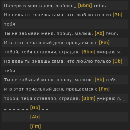
Поверь в мои слова, люблю _
[Bbm]
тебя.
Но ведь ты знаешь сама, что люблю только
[Gb]
тебя.
Ты не забывай меня, прошу, малыш,
[Ab]
тебя.
И в этот печальный день прощаемся с
[Fm]
тобой, тебя оставляя, страдая,
[Bbm]
умираю я.
Но ведь ты знаешь сама, что люблю только
[Gb]
тебя.
Ты не забывай меня, прошу, малыш,
[Ab]
тебя.
И в этот печальный день прощаемся с
[Fm]
тобой, тебя оставляя, страдая,
[Bbm]
умираю я. _
_ _ _ _ _ _
[Gb]
_ _
_ _ _ _ _ _
[Ab]
_ _
_ _ _ _ _ _
[Fm]
_ _