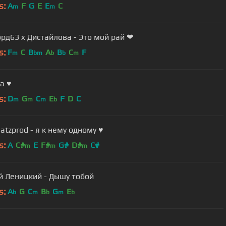
s:
A
F
G
E
E
C
m
m
рд63 x Дистайлова - Это мой рай ❤
s:
F
C
B
A
B
C
F
m
bm
b
b
m
а ♥
s:
D
G
C
E
F
D
C
m
m
m
b
Nicebeatzprod - я к нему одному ♥
s:
A
C#
E
F#
G#
D#
C#
m
m
m
й Леницкий - Дышу тобой
s:
A
G
C
B
G
E
b
m
b
m
b