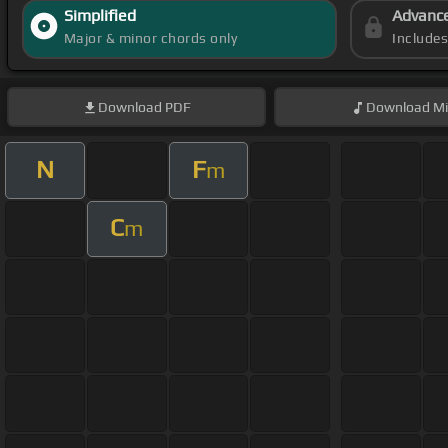
Simplified
Advanc
Major & minor chords only
Include
Download
PDF
Download
Mi
N
F
m
C
m