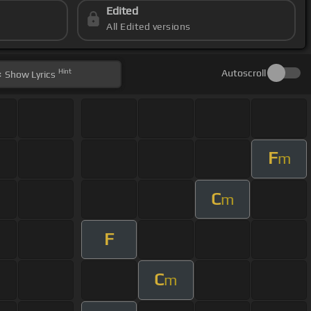
Edited
All Edited versions
Hint
Autoscroll
Show
Lyrics
F
m
C
m
F
C
m