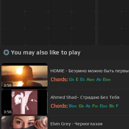
You may also like to play
HOMIE - Безумно можно быть перв
Chords:
G
E
E
A
A
E
b
b
bm
b
bm
3:56
Ahmed Shad– Страдаю Без Тебя
Chords:
B
G
A
F
E
B
F
bm
b
b
m
bm
b
3:56
Elvin Grey - Черноглазая