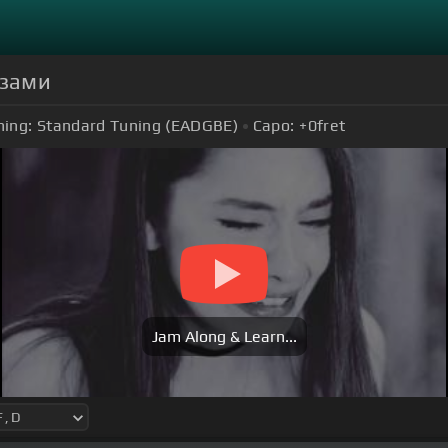
азами
ning:
Standard Tuning (EADGBE)
Capo:
+0
fret
Jam Along & Learn...