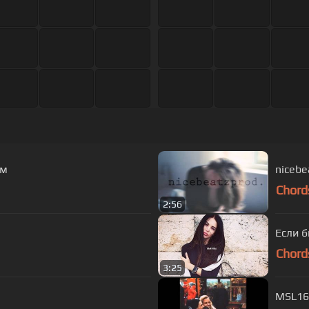
ым
Chord
2:56
Если б
Chord
3:25
MSL16 