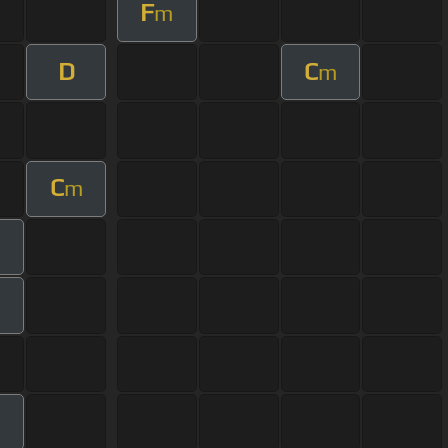
F
m
D
C
m
C
m
m