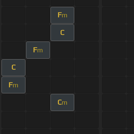
F
m
C
F
m
C
F
m
C
m