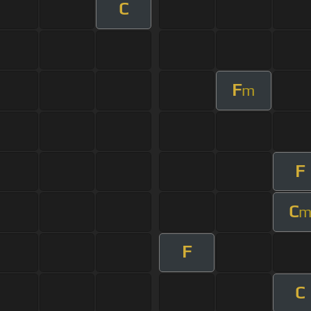
C
F
m
F
C
F
C