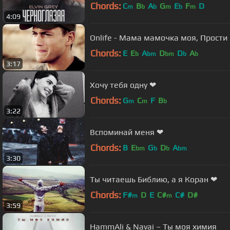
Chords:
C
B
A
G
E
F
D
m
b
b
m
b
m
4:09
Onlife - Мама мамочка моя, Прости
Chords:
E
E
A
D
D
A
b
bm
bm
b
b
3:17
Хочу тебя одну ❤
Chords:
G
C
F
B
m
m
b
3:22
Вспоминай меня ❤
Chords:
B
E
G
D
A
bm
b
b
bm
3:30
Ты читаешь Библию, а я Коран ❤
Chords:
F#
D
E
C#
C#
D#
m
m
3:59
HammAli & Navai – Ты моя химия