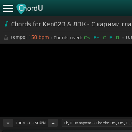
C
U
hord
Chords for Ken023 & ЛПК - С карими гл
150
bpm
Tempo:
Tu
Chords used:
C
F
C
F
D
m
m
100
➙
150
BPM
%