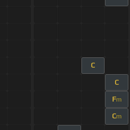
C
C
F
m
C
m