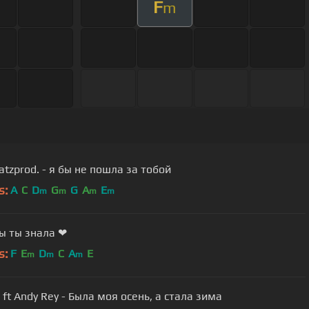
F
m
nicebeatzprod. - я бы не пошла за тобой
s:
A
C
D
G
G
A
E
m
m
m
m
ы ты знала ❤
s:
F
E
D
C
A
E
m
m
m
ft Andy Rey - Была моя осень, а стала зима