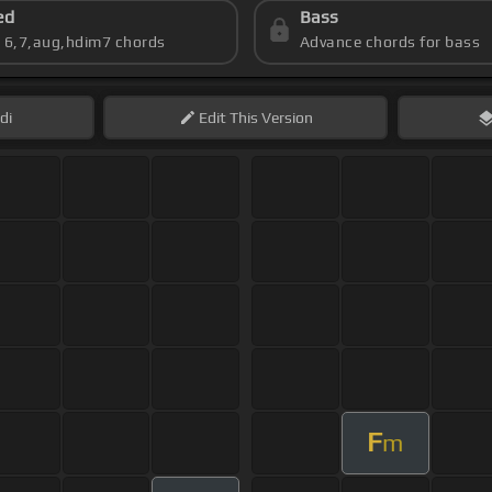
ed
Bass
s 6,7,aug,hdim7 chords
Advance chords for bass
di
Edit
This Version
F
m