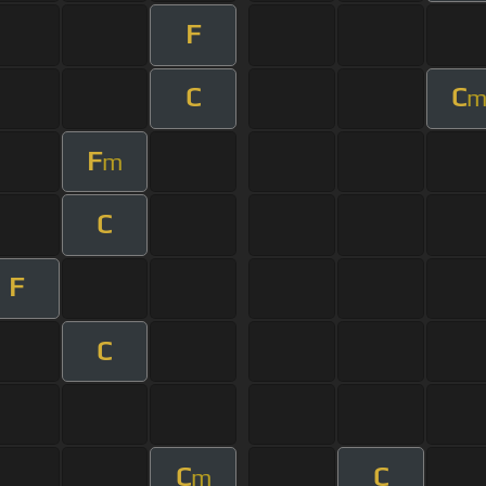
F
C
C
F
m
C
F
C
C
C
m