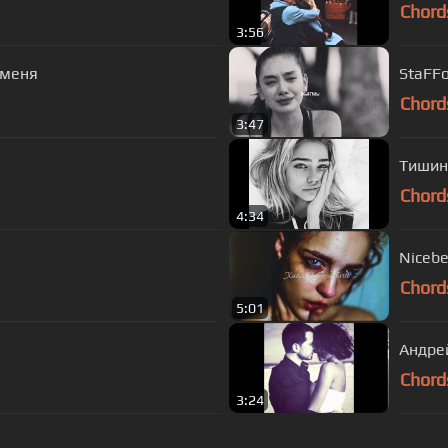
Chord
3:56
 меня
StaFFо
Chord
3:47
Тишин
Chord
4:34
Chord
5:01
Андре
Chord
3:24