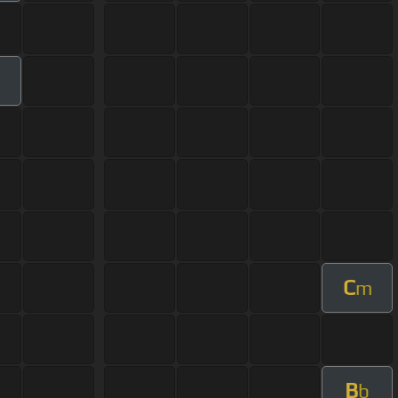
m
C
m
B
b