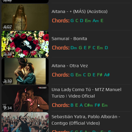
Aitana - + (MÁS) (Acústico)
Chords:
G
C
D
E
A
E
m
m
4:07
Samuraï - Bonita
Chords:
D
G
E
F
C
E
D
m
m
3:38
Aitana - Otra Vez
Chords:
G
E
C
D
E
F#
A#
m
3:10
Una Lady Como Tú - MTZ Manuel
Turizo | Video Oficial
Chords:
B
E
A
C#
F#
E
m
m
3:34
Sebastián Yatra, Pablo Alborán -
Contigo (Official Video)