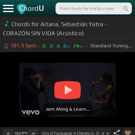
C
U
hord
Chords for Aitana, Sebastián Yatra -
CORAZÓN SIN VIDA (Acústico)
181.9
bpm
Standard Tuning (EADGBE)
G
D
A
B
F#
m
m
Jam Along & Learn...
182
BPM