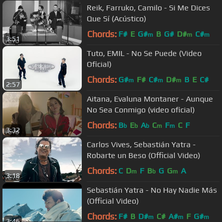
Reik, Farruko, Camilo - Si Me Dices
Que Sí (Acústico)
Chords:
F#
E
G#
B
G#
D#
C#
m
m
m
3:51
Tuto, EMIL - No Se Puede (Video
Oficial)
Chords:
G#
F#
C#
D#
B
E
C#
m
m
m
2:57
Aitana, Evaluna Montaner - Aunque
No Sea Conmigo (video oficial)
Chords:
B
E
A
C
F
C
F
b
b
b
m
m
3:32
Carlos Vives, Sebastián Yatra -
Robarte un Beso (Official Video)
Chords:
C
D
F
B
G
G
A
m
b
m
3:18
Sebastián Yatra - No Hay Nadie Más
(Official Video)
Chords:
F#
B
D#
C#
A#
F
G#
m
m
m
3:46