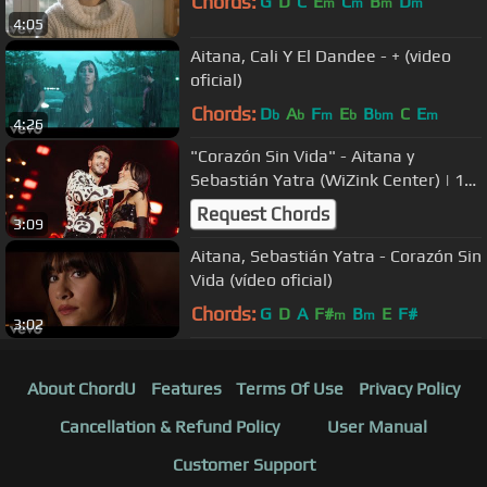
Chords:
G
D
C
E
C
B
D
m
m
m
m
4:05
Aitana, Cali Y El Dandee - + (video
oficial)
Chords:
D
A
F
E
B
C
E
b
b
m
b
bm
m
4:26
"Corazón Sin Vida" - Aitana y
Sebastián Yatra (WiZink Center) | 11
RAZONES MÁS TOUR
Request Chords
3:09
Aitana, Sebastián Yatra - Corazón Sin
Vida (vídeo oficial)
Chords:
G
D
A
F#
B
E
F#
m
m
3:02
About ChordU
Features
Terms Of Use
Privacy Policy
Cancellation & Refund Policy
User Manual
Customer Support