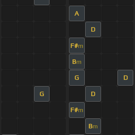
A
D
F#
m
B
m
G
D
G
D
F#
m
B
m