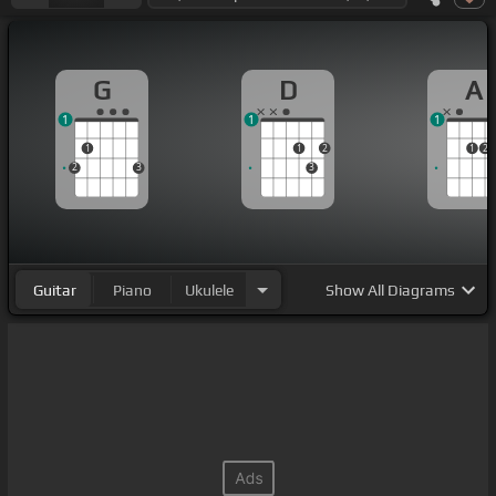
G
D
A
1
1
1
1
1
2
1
2
2
3
3
Guitar
Piano
Ukulele
Show
All Diagrams