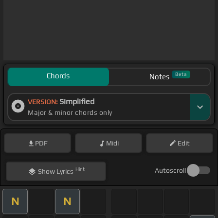
Chords
Beta
Notes
Simplified
VERSION:
Major & minor chords only
PDF
Midi
Edit
Hint
Autoscroll
Show
Lyrics
N
N