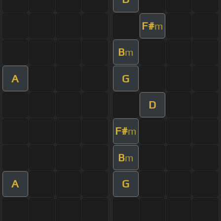
F#
m
B
m
A
G
D
F#
m
B
m
A
G