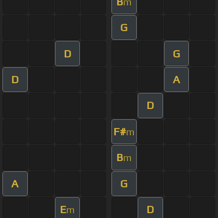
B
m
G
D
G
D
A
D
F#
m
B
m
A
G
E
D
m