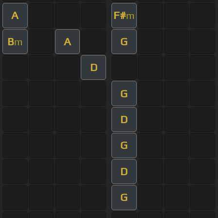
A
F#
m
B
A
G
m
D
G
D
G
D
G