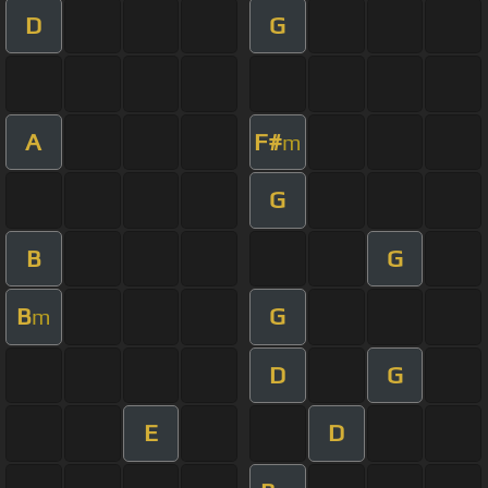
D
G
A
F#
m
G
B
G
B
G
m
D
G
E
D