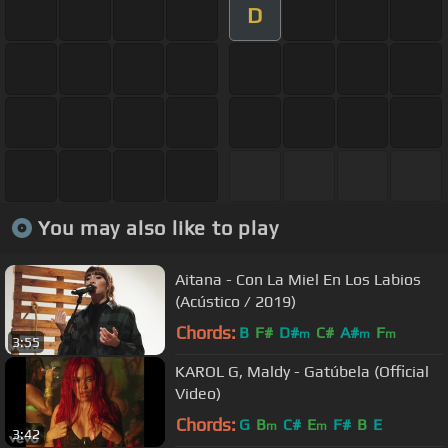
D
You may also like to play
Aitana - Con La Miel En Los Labios
(Acústico / 2019)
Chords:
B
F#
D#
C#
A#
F
m
m
m
3:55
KAROL G, Maldy - Gatúbela (Official
Video)
Chords:
G
B
C#
E
F#
B
E
m
m
3:42