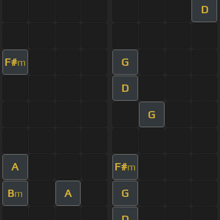
D
F#
G
m
D
G
A
F#
m
B
A
G
m
D