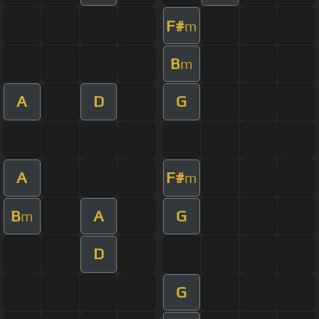
F#
m
B
m
A
D
G
A
F#
m
B
A
G
m
D
G