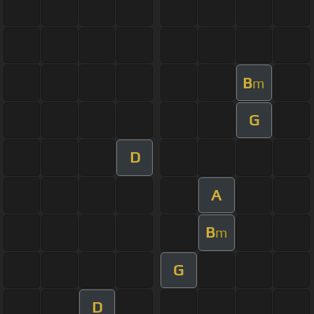
B
m
G
D
A
B
m
G
D