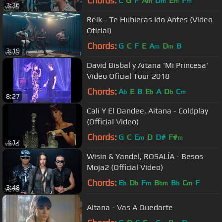
Chords:
C
G
F
A
D
E
F
m
m
m
m
3:36
Reik - Te Hubieras Ido Antes (Video
Oficial)
Chords:
G
C
F
E
A
D
B
m
m
3:19
David Bisbal y Aitana 'Mi Princesa'
Video Oficial Tour 2018
Chords:
A
E
B
E
A
D
C
b
b
b
m
8:27
Cali Y El Dandee, Aitana - Coldplay
(Official Video)
Chords:
G
C
E
D
D#
F#
m
m
3:12
Wisin & Yandel, ROSALÍA - Besos
Moja2 (Official Video)
Chords:
E
D
F
B
B
C
F
b
b
m
bm
b
m
3:48
Aitana - Vas A Quedarte