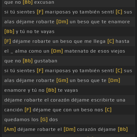
que no
[Bb]
excusan
si tú sientes
[F]
mariposas yo también sentí
[C]
sus
alas déjame robarte
[Dm]
un beso que te enamore
[Bb]
y tú no te vayas
[F]
déjame robarte un beso que me llega
[C]
hasta
el _ alma como un
[Dm]
matenato de esos viejos
que no
[Bb]
gustaban
si tú sientes
[F]
mariposas yo también sentí
[C]
sus
alas déjame robarte
[Gm]
un beso que te
[Dm]
enamore y tú no
[Bb]
te vayas
déjame robarte el corazón déjame escribirte una
canción
[F]
déjame que con un beso nos
[C]
quedamos los
[G]
dos
[Am]
déjame robarte el
[Dm]
corazón déjame
[Bb]