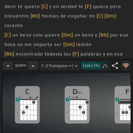
decir te quiero
[C]
y en verdad te
[F]
quiero pero
encuentro
[Bb]
formas de engañar mi
[C]
[Dm]
corazón
[C]
un beso solo quiero
[Dm]
un beso y
[Bb]
por esa
boca no me importa ser
[Dm]
ladrón
[Bb]
encontrado todavía las
[F]
palabras y en esa
noche no dije
[C]
nada
Lyrics
On
95
BPM
segundo me perdí en tu
[F]
mirada cuando por
dentro yo te
[C]
gritaba
C
D
F
m
[C]
el alma como un matenato
[Dm]
de estos viejos
1
1
1
que no
[Bb]
excusan
1
1
1
1
2
2
2
[C]
sus alas déjame robarte
[Dm]
un beso que te
3
3
3
4
enamore
[Bb]
y tú no te vayas
alma como un
[Dm]
matenato de esos viejos que