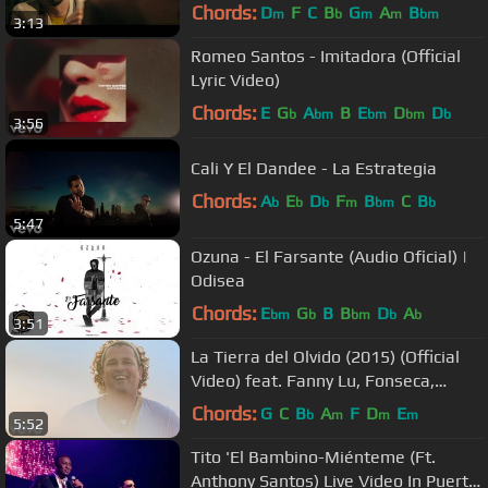
Chords:
D
F
C
B
G
A
B
m
b
m
m
bm
3:13
Romeo Santos - Imitadora (Official
Lyric Video)
Chords:
E
G
A
B
E
D
D
b
bm
bm
bm
b
3:56
Cali Y El Dandee - La Estrategia
Chords:
A
E
D
F
B
C
B
b
b
b
m
bm
b
5:47
Ozuna - El Farsante (Audio Oficial) |
Odisea
Chords:
E
G
B
B
D
A
bm
b
bm
b
b
3:51
La Tierra del Olvido (2015) (Official
Video) feat. Fanny Lu, Fonseca,
Maluma, Andrea Ec...
Chords:
G
C
B
A
F
D
E
b
m
m
m
5:52
Tito 'El Bambino-Miénteme (Ft.
Anthony Santos) Live Video In Puerto