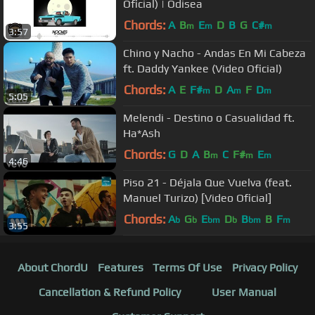
Oficial) | Odisea
Chords:
A
B
E
D
B
G
C#
m
m
m
3:57
Chino y Nacho - Andas En Mi Cabeza
ft. Daddy Yankee (Video Oficial)
Chords:
A
E
F#
D
A
F
D
m
m
m
5:05
Melendi - Destino o Casualidad ft.
Ha*Ash
Chords:
G
D
A
B
C
F#
E
m
m
m
4:46
Piso 21 - Déjala Que Vuelva (feat.
Manuel Turizo) [Video Oficial]
Chords:
A
G
E
D
B
B
F
b
b
bm
b
bm
m
3:55
About ChordU
Features
Terms Of Use
Privacy Policy
Cancellation & Refund Policy
User Manual