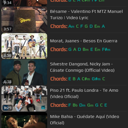
m
m
3:34
Bésame - Valentino Ft MTZ Manuel
Turizo | Video Lyric
Chords:
A
C
F
G
D
E
A
m
m
3:57
Morat, Juanes - Besos En Guerra
Chords:
G
A
D
B
E
E
F#
m
m
m
3:58
Silvestre Dangond, Nicky Jam -
Cásate Conmigo (Official Video)
Chords:
E
B
A
C#
G#
C
m
m
4:18
Piso 21 ft. Paulo Londra - Te Amo
(Video Oficial)
Chords:
F
B
D
G
G
C
E
b
m
m
3:29
Mike Bahia - Quédate Aquí (Video
Oficial)