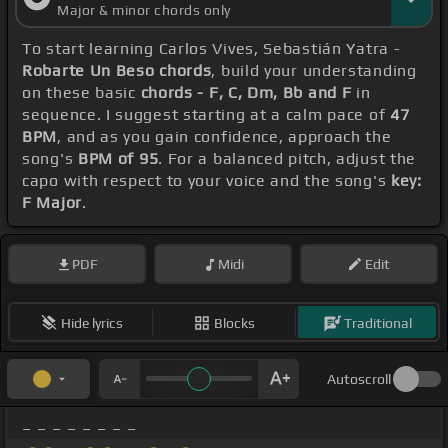
Major & minor chords only
To start learning Carlos Vives, Sebastián Yatra -
Robarte Un Beso chords
, build your understanding
on these basic
chords - F, C, Dm, Bb and F
in
sequence. I suggest starting at a calm pace of
47
BPM
, and as you gain confidence, approach the
song's
BPM of 95
. For a balanced pitch, adjust the
capo with respect to your voice and the song's
key:
F Major
.
PDF
Midi
Edit
Hide lyrics
Blocks
Traditional
Autoscroll
_ _ _ _ _ _ _ _