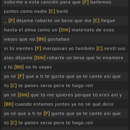
subirme a esta canción para que
[F]
bailemos
juntos como nadie
[C]
bailó
_
[F]
déjame robarte un beso que me
[C]
llegue
hasta el alma como un
[Dm]
matenato de esos
viejos que no
[Bb]
gustaban
si tú sientes
[F]
mariposas yo también
[C]
sentí sus
alas déjame
[Dm]
robarte un beso que te enamore
y tú
[Bb]
no te vayas
yo sé
[F]
que a ti te gusta que yo te cante así que
tú
[C]
te pones seria pero te hago reír
yo sé
[Dm]
que tú me quieres porque tú eres así y
[Bb]
cuando estamos juntos ya no sé qué decir
yo sé que a ti te
[F]
gusta que yo te cante así que
tú
[C]
te pones seria pero te hago reír