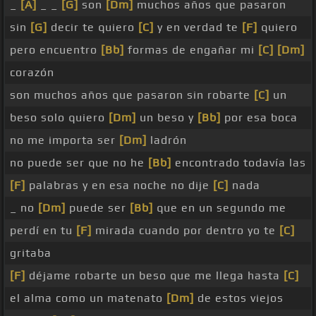
_
[A]
_ _
[G]
son
[Dm]
muchos años que pasaron
sin
[G]
decir te quiero
[C]
y en verdad te
[F]
quiero
pero encuentro
[Bb]
formas de engañar mi
[C]
[Dm]
corazón
son muchos años que pasaron sin robarte
[C]
un
beso solo quiero
[Dm]
un beso y
[Bb]
por esa boca
no me importa ser
[Dm]
ladrón
no puede ser que no he
[Bb]
encontrado todavía las
[F]
palabras y en esa noche no dije
[C]
nada
_ no
[Dm]
puede ser
[Bb]
que en un segundo me
perdí en tu
[F]
mirada cuando por dentro yo te
[C]
gritaba
[F]
déjame robarte un beso que me llega hasta
[C]
el alma como un matenato
[Dm]
de estos viejos