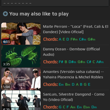
_ _ _ _ _ _ _ _
You may also like to play
Maite Perroni - "Loca" (Feat. Cali & El
Dandee) [Video Oficial]
Chords:
A
E
D
F#
C#
G#
m
m
m
4:05
Danny Ocean - Dembow (Official
Audio)
Chords:
F#
B
D#
G#
C#
C
A#
m
m
m
3:35
Amantes (Versión salsa cubana) --
Yahaira Plasencia & Michel Robles
Chords:
E
B
D
A
B
G
E
m
m
5:04
SanLuis, Silvestre Dangond - Como
Yo (Video Oficial)
Chords:
G
C
F
A
E
E
D
m
m
bm
m
4:36