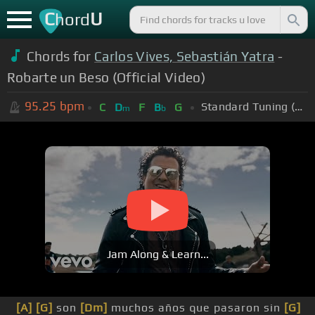
C
U
hord
Chords for
Carlos Vives, Sebastián Yatra
-
Robarte un Beso (Official Video)
95.25
bpm
Standard Tuning (EADGBE)
C
D
F
B
G
m
b
Jam Along & Learn...
[A]
[G]
son
[Dm]
muchos años que pasaron sin
[G]