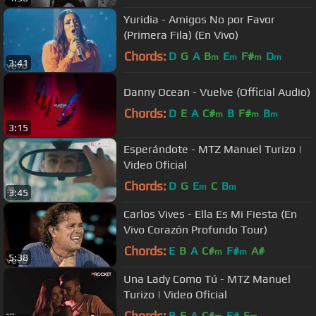
Yuridia - Amigos No por Favor
(Primera Fila) (En Vivo)
Chords:
D
G
A
B
E
F#
D
m
m
m
m
3:41
Danny Ocean - Vuelve (Official Audio)
Chords:
D
E
A
C#
B
F#
B
m
m
m
3:15
Esperándote - MTZ Manuel Turizo |
Video Oficial
Chords:
D
G
E
C
B
m
m
3:45
Carlos Vives - Ella Es Mi Fiesta (En
Vivo Corazón Profundo Tour)
Chords:
E
B
A
C#
F#
A#
m
m
5:38
Una Lady Como Tú - MTZ Manuel
Turizo | Video Oficial
Chords:
B
E
A
C#
F#
E