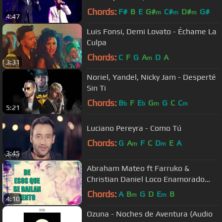
Rico
Chords:
F#
B
E
G#
C#
D#
G#
m
m
m
4:47
Luis Fonsi, Demi Lovato - Échame La
Culpa
Chords:
C
F
G
A
D
A
m
3:31
Noriel, Yandel, Nicky Jam - Desperté
Sin Ti
Chords:
B
F
E
G
G
C
C
b
b
m
m
5:21
Luciano Pereyra - Como Tú
Chords:
G
A
F
C
D
E
A
m
m
3:45
Abraham Mateo ft Farruko &
Christian Daniel Loco Enamorado
Letra
Chords:
A
B
G
D
E
B
m
m
4:10
Ozuna - Noches de Aventura (Audio