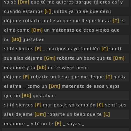
yo sé
[Dm]
que tú me quieres porque tú eres así y
cuando estamos
[F]
juntos ya no sé qué decir
déjame robarte un beso que me llegue hasta
[C]
el
alma como
[Dm]
un matenato de esos viejos que
no
[Bb]
gustaban
si tú sientes
[F]
_ mariposas yo también
[C]
sentí
sus alas déjame
[Gm]
robarte un beso que te
[Dm]
enamore y tú
[Bb]
no te vayas beso
déjame
[F]
robarte un beso que me llegue
[C]
hasta
el alma _ como un
[Dm]
matenato de esos viejos
que no
[Bb]
gustaban
si tú sientes
[F]
mariposas yo también
[C]
sentí sus
alas déjame
[Dm]
robarte un beso que te
[C]
enamore _ y tú no te
[F]
_ vayas _