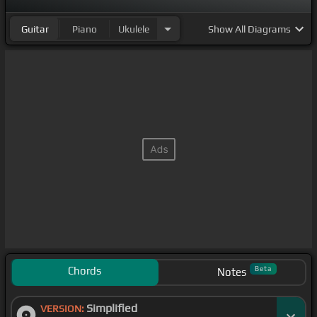
no
[Bb]
gustaban
Guitar
Piano
Ukulele
Show
All Diagrams
[C]
sus alas déjame robarte
[Gm]
un beso que te
[Dm]
enamore y tú no
[Bb]
te vayas
Chords
Beta
Notes
Simplified
VERSION: