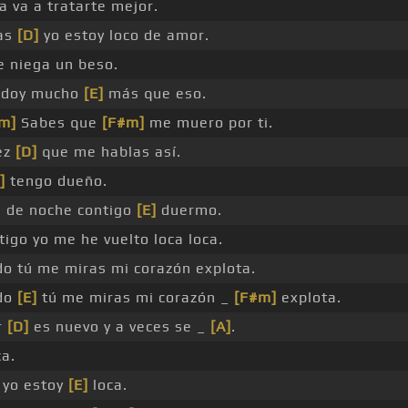
a va a tratarte mejor.
as
[D]
yo estoy loco de amor.
e niega un beso.
e doy mucho
[E]
más que eso.
m]
Sabes que
[F#m]
me muero por ti.
ez
[D]
que me hablas así.
]
tengo dueño.
 de noche contigo
[E]
duermo.
igo yo me he vuelto loca loca.
do tú me miras mi corazón explota.
do
[E]
tú me miras mi corazón _
[F#m]
explota.
r
[D]
es nuevo y a veces se _
[A]
.
ca.
 yo estoy
[E]
loca.