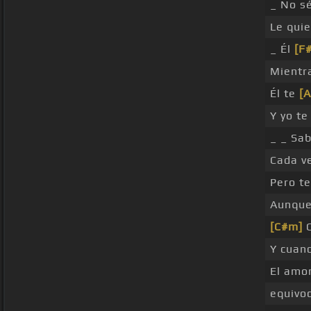
_ No s
Le qui
_ Él
[F
Mientr
Él te
[A
Y yo t
_ _ Sa
Cada v
Pero t
Aunque
[C#m]
C
Y cuan
El amo
equivo