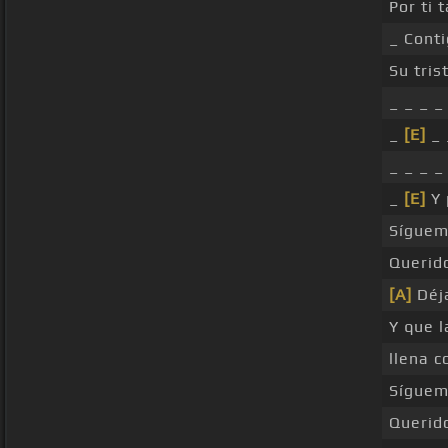
Por ti 
_ Cont
Su tris
_ _ _ 
_
[E]
_ 
_ _ _ 
_
[E]
Y 
Síguem
Querid
[A]
Déja
Y que 
llena 
Síguem
Querid