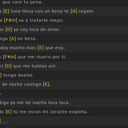
 que cure tu pena.
la
[E]
luna llena con un beso te
[A]
regale.
ca
[F#m]
va a tratarte mejor.
as
[D]
yo soy loco de amor.
iega
[A]
un beso.
e doy mucho más
[E]
que eso.
es
[F#m]
que me muero por ti.
ez
[D]
que me hablas así.
]
tengo dueño.
 de noche contigo
[E]
.
.
igo yo me he vuelto loca loca.
do
[E]
tú me miras mi corazón explota.
]
_ .