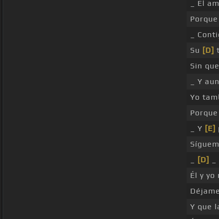
_ El a
Porque
_ Cont
Su
[D]
t
Sin qu
_ Y au
Yo tam
Porque
_ Y
[E]
Síguem
_
[D]
_ 
Él y y
Déjame
Y que 