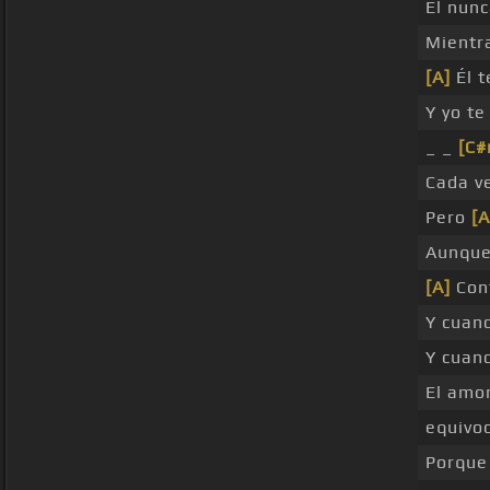
Él nunc
Mientr
[A]
Él t
Y yo t
_ _
[C#
Cada v
Pero
[A
Aunque
[A]
Cont
Y cuan
Y cuan
El amo
equivo
Porque