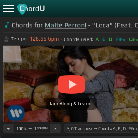
C
U
hord
Chords for
Maite Perroni
- "Loca" (Feat. C
126.65
bpm
Tempo:
Chords used:
A
E
D
F#
C#
m
Jam Along & Learn...
100
➙
127
BPM
%