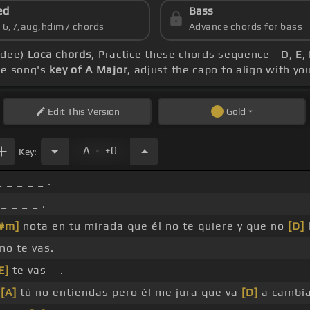
ed
Bass
s 6,7,aug,hdim7 chords
Advance chords for bass
andee)
Loca chords
, Practice these chords sequence - D, E
he song's
key of A Major
, adjust the capo to align with y
Edit
This Version
Gold
.
A
+0
Key:
_ _ _ _ _ .
_ _ _ _ .
#m]
nota en tu mirada que él no te quiere y que no
[D]
no te vas.
E]
te vas _ .
e
[A]
tú no entiendas pero él me jura que va
[D]
a cambia