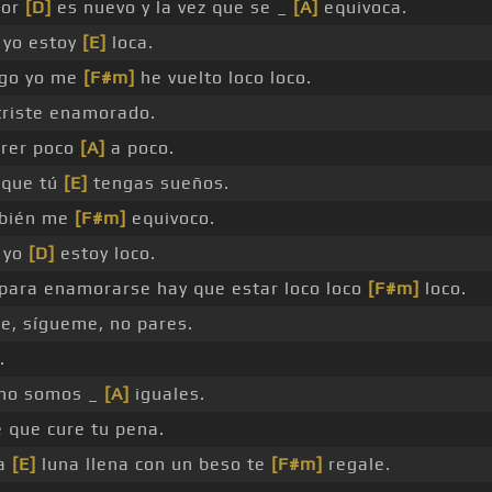
mor
[D]
es nuevo y la vez que se _
[A]
equivoca.
 yo estoy
[E]
loca.
igo yo me
[F#m]
he vuelto loco loco.
riste enamorado.
erer poco
[A]
a poco.
nque tú
[E]
tengas sueños.
bién me
[F#m]
equivoco.
 yo
[D]
estoy loco.
para enamorarse hay que estar loco loco
[F#m]
loco.
e, sígueme, no pares.
.
o no somos _
[A]
iguales.
 que cure tu pena.
la
[E]
luna llena con un beso te
[F#m]
regale.