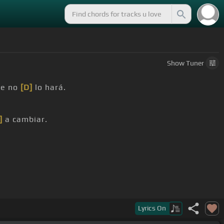
Show
Tuner
ue no
[D]
lo hará.
]
a cambiar.
Lyrics
On