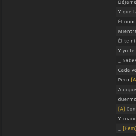
Déjame
Y que 
Él nun
Mientr
Él te n
Y yo t
_ Sab
Cada v
Pero
[A
Aunque
duermo
[A]
Cont
Y cuan
_
[F#m