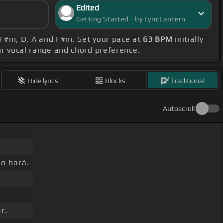
Edited
Getting Started - by LyricLantern
, F#m, D, A and F#m. Set your pace at
63 BPM
initially
our vocal range and chord preference.
Hide lyrics
Blocks
Traditional
Autoscroll
lo hará.
r.