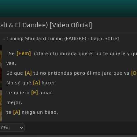
ali & El Dandee) [Video Oficial]
Tuning:
Standard Tuning (EADGBE)
Capo:
+0
fret
m
Se
[F#m]
nota en tu mirada que él no te quiere y q
vas.
Sé que
[A]
tú no entiendas pero él me jura que va
[D
No sé qué
[A]
hacer.
Le quiero
[E]
amar.
mejor.
te
[A]
niega un beso.
Sabes que
[F#m]
me muero por ti.