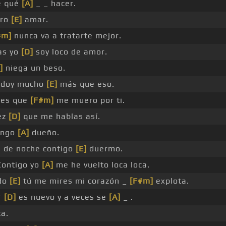
é qué
[A]
_ _ hacer.
ero
[E]
amar.
#m]
nunca va a tratarte mejor.
as yo
[D]
soy loco de amor.
]
niega un beso.
e doy mucho
[E]
más que eso.
bes que
[F#m]
me muero por ti.
ez
[D]
que me hablas así.
engo
[A]
dueño.
 de noche contigo
[E]
duermo.
ontigo yo
[A]
me he vuelto loca loca.
do
[E]
tú me mires mi corazón _
[F#m]
explota.
r
[D]
es nuevo y a veces se
[A]
_ .
ca.