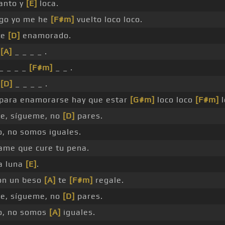
tanto y
[E]
loca.
igo yo me he
[F#m]
vuelto loco loco.
te
[D]
enamorado.
_
[A]
_ _ _ _ .
_ _ _ _
[F#m]
_ _ .
_
[D]
_ _ _ _ .
para enamorarse hay que estar
[G#m]
loco loco
[F#m]
l
e, sígueme, no
[D]
pares.
o, no somos iguales.
me que cure tu pena.
la luna
[E]
.
con un beso
[A]
te
[F#m]
regale.
e, sígueme, no
[D]
pares.
o, no somos
[A]
iguales.