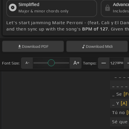
Simplified
Advanc
Major & minor chords only
Include
Let's start jamming Maite Perroni - (feat. Cali y El D
and then sync up with the song's
BPM of 127
. Given t
Download
PDF
Download
Midi
Font Size:
Tempo:
127
BPM
_ _ _ 
_ _ _ _ 
_ Se
[F
_ Y
[A]
Tú no
[
Sé qu