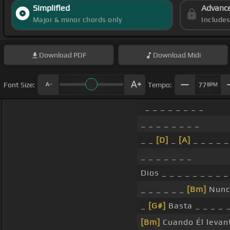
Simplified
Advanc
Major & minor chords only
Include
Download
PDF
Download
Midi
Font Size:
Tempo:
77
BPM
_ _ _ _ _ _ _ _
_ _ _ _ _ _ _ _
_ _
[D]
_
[A]
_ _ _ _ _
_ _ _ _ _ _ _
Dios _ _ _ _ _ _ _ _ 
_ _ _ _ _ _
[Bm]
Nunca
_
[G#]
Basta _ _ _ _ 
[Bm]
Cuando Él levan