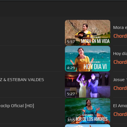
]
Mora e
Chord
5:57
Hoy día
Chord
4:29
OZ & ESTEBAN VALDES
Josue 
Chord
5:27
clip Oficial [HD]
El Amo
Chord
3:55