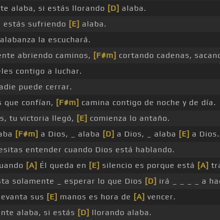
te alaba, si estás llorando
[D]
alaba.
i estás sufriendo
[E]
alaba.
 alabanza la escuchará.
rente abriendo caminos,
[F#m]
cortando cadenas, sacand
es contigo a luchar.
adie puede cerrar.
s que confían,
[F#m]
camina contigo de noche y de día.
 tu victoria llegó,
[E]
comienza lo antaño.
laba
[F#m]
a Dios, _ alaba
[D]
a Dios, _ alaba
[E]
a Dios.
esitas entender cuando Dios está hablando.
uando
[A]
Él queda en
[E]
silencio es porque está
[A]
tr
sta solamente _ esperar lo que Dios
[D]
irá _ _ _ _ a ha
levanta sus
[E]
manos es hora de
[A]
vencer.
nte alaba, si estás
[D]
llorando alaba.