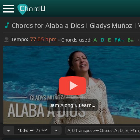
C
U
hord
Chords for Alaba a Dios | Gladys Muñoz | V
77.05
bpm
Tempo:
Chords used:
A
D
E
F#
B
m
m
Jam Along & Learn...
100
➙
77
BPM
%