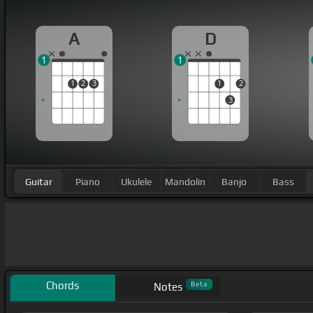
A
D
1
1
1
2
3
1
2
3
Guitar
Piano
Ukulele
Mandolin
Banjo
Bass
Chords
Beta
Notes