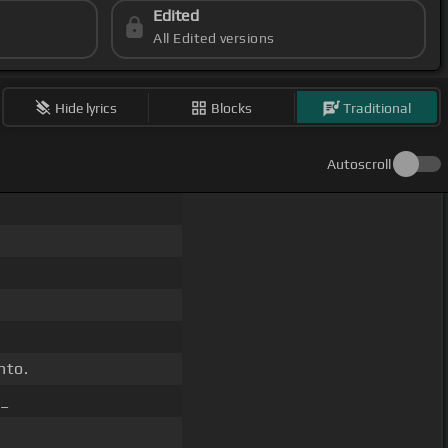
Edited
All Edited versions
Hide lyrics
Blocks
Traditional
Autoscroll
nto.
 _