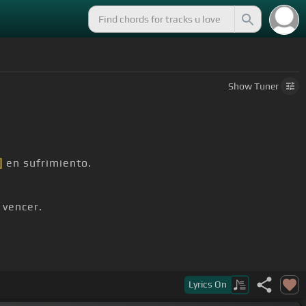
Show
Tuner
]
en sufrimiento.
vencer.
Lyrics
On