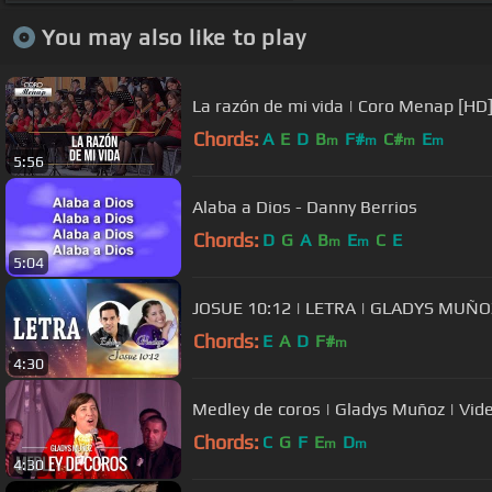
You may also like to play
La razón de mi vida | Coro Menap [HD
Chords:
A
E
D
B
F#
C#
E
m
m
m
m
5:56
Alaba a Dios - Danny Berrios
Chords:
D
G
A
B
E
C
E
m
m
5:04
JOSUE 10:12 | LETRA | GLADYS MUÑ
Chords:
E
A
D
F#
m
4:30
Medley de coros | Gladys Muñoz | Video
Chords:
C
G
F
E
D
m
m
4:30