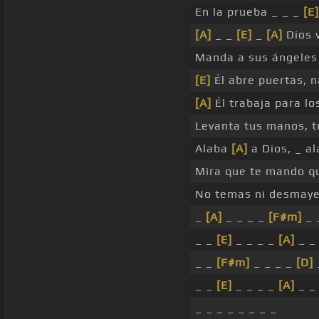
En la prueba _ _ _
[E]
[A]
_ _
[E]
_
[A]
Dios v
Manda a sus ángeles 
[E]
Él abre puertas, n
[A]
Él trabaja para lo
Levanta tus manos, tu
Alaba
[A]
a Dios, _ a
Mira que te mando qu
No temas ni desmaye
_
[A]
_ _ _ _
[F#m]
_ 
_ _
[E]
_ _ _ _
[A]
_ _
_ _
[F#m]
_ _ _ _
[D]
_ _
[E]
_ _ _ _
[A]
_ _
_ _ _ _ _ _ _ _