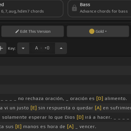
ed
Bass
s 6,7,aug,hdim7 chords
Advance chords for bass
Edit
This Version
Gold
.
A
+0
Key:
_ _ _ _ _ no rechaza oración, _ oración es
[D]
alimento.
 vi un justo
[E]
sin respuesta o quedar
[A]
en sufrimie
_ solamente esperar lo que Dios
[D]
irá a hacer. _ _ _ _
ta sus
[E]
manos es hora de
[A]
_ vencer.