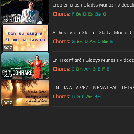
Creo en Dios | Gladys Muñoz | Videocli
Chords:
F
B
D
E
G
G
b
b
m
4:44
A Dios sea la Gloria - Gladys Muños (L
Chords:
G
E
D
A
C
B
E
m
m
m
5:27
En Ti confiaré | Gladys Muñoz | Videocl
Chords:
C
D
A
G
E
F
B
m
m
5:38
UN DIA A LA VEZ....NENA LEAL - LET
Chords:
D
G
C
A
B
m
m
3:37
About ChordU
Features
Term