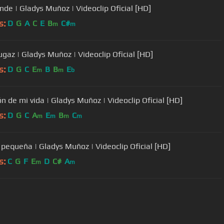
nde | Gladys Muñoz | Videoclip Oficial [HD]
s:
D
G
A
C
E
B
C#
m
m
ugaz | Gladys Muñoz | Videoclip Oficial [HD]
s:
D
G
C
E
B
B
E
m
m
b
ón de mi vida | Gladys Muñoz | Videoclip Oficial [HD]
s:
D
G
C
A
E
B
C
m
m
m
m
a pequeña | Gladys Muñoz | Videoclip Oficial [HD]
s:
C
G
F
E
D
C#
A
m
m
User Manual
Customer Support