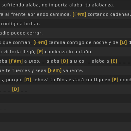
sufriendo alaba, no importa alaba, tu alabanza.
a al frente abriendo caminos,
[F#m]
cortando cadenas
contigo a luchar.
adie puede cerrar.
s que confían,
[F#m]
camina contigo de noche y de
[D]
d
 victoria llegó,
[E]
comienza lo antaño.
laba
[F#m]
a Dios, _ alaba
[D]
a Dios, _ alaba a
[E]
_ _ 
e te fuerces y seas
[F#m]
valiente.
s, porque
[D]
Jehová tu Dios estará contigo en
[E]
dond
_ _ _
[D]
_ _
_ _