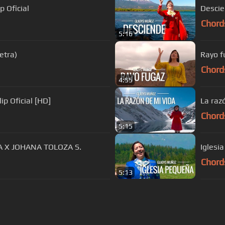
p Oficial
Descie
Chord
5:16
etra)
Rayo f
Chord
4:55
ip Oficial [HD]
La raz
Chord
5:15
RA X JOHANA TOLOZA S.
Iglesi
Chord
5:13
s Of Use
Privacy Policy
Cancellation & Refund Policy