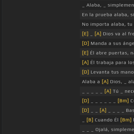
_ Alaba, _ simplemen
En la prueba alaba, s
No importa alaba, tu
[E]
_
[A]
Dios va al f
[D]
Manda a sus ángel
[E]
Él abre puertas, n
[A]
Él trabaja para lo
[D]
Levanta tus manos,
Alaba a
[A]
Dios, _ a
_ _ _ _ _
[A]
Tú _ nec
[D]
_ _ _ _ _ _
[Bm]
C
[D]
_ _
[A]
_ _ _ _ Ba
_
[B]
Cuando Él
[Bm]
_ _ _ Ojalá, simpleme