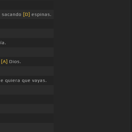
, sacando
[D]
espinas.
ía.
_
[A]
Dios.
e quiera que vayas.