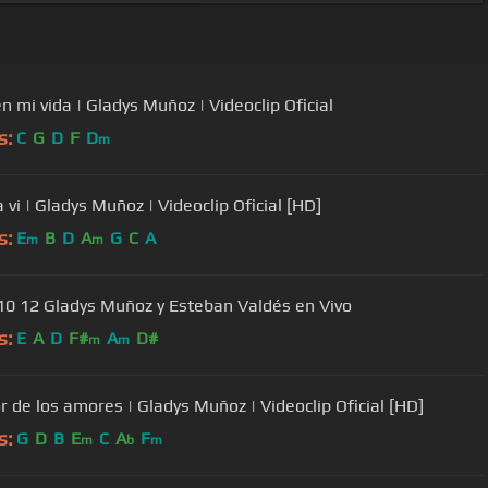
n mi vida | Gladys Muñoz | Videoclip Oficial
s:
C
G
D
F
D
m
 vi | Gladys Muñoz | Videoclip Oficial [HD]
s:
E
B
D
A
G
C
A
m
m
10 12 Gladys Muñoz y Esteban Valdés en Vivo
s:
E
A
D
F#
A
D#
m
m
r de los amores | Gladys Muñoz | Videoclip Oficial [HD]
s:
G
D
B
E
C
A
F
m
b
m