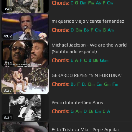
Chords:
C
G
D
F
A
F
C
m
m
b
m
3:45
mi querido viejo vicente fernandez
Chords:
D
G
B
F
C
G
A
m
b
m
m
4:02
Michael Jackson - We are the world
(Subtitulado español)
Chords:
E
A
F
C
B
B
G
b
bm
7:14
GERARDO REYES "SIN FORTUNA"
Chords:
B
F
E
D
C
G
F
b
b
m
m
m
m
3:27
Pedro Infante-Cien Años
Chords:
G
A
D
E
E
C
A
m
b
m
3:34
Esta Tristeza Mía - Pepe Aguilar