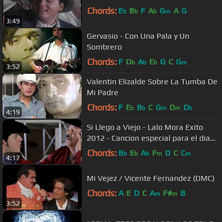
Chords:
E
B
F
A
G
A
G
b
b
b
m
3:49
Gervasio - Con Una Pala y Un
Sombrero
Chords:
F
D
A
E
G
C
G
b
b
b
m
3:52
Valentin Elizalde Sobre La Tumba De
Mi Padre
Chords:
F
E
B
C
G
D
D
b
b
m
m
b
4:19
Si Llego a Viejo - Lalo Mora Exito
2012 - Cancion especial para el dia
del padre
Chords:
B
E
A
F
D
C
C
b
b
b
m
m
4:17
Mi Vejez / Vicente Fernandez (DMC)
Chords:
A
E
D
C
A
F#
B
m
m
3:52