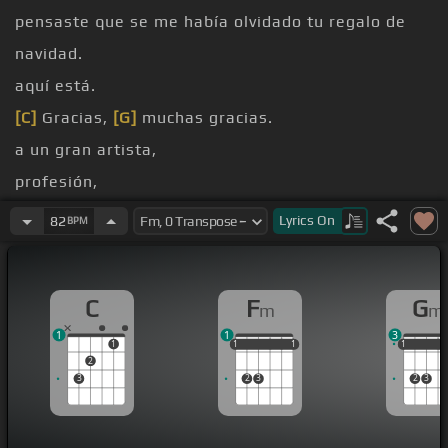
pensaste que se me había olvidado tu regalo de
navidad.
aquí está.
[C]
Gracias,
[G]
muchas gracias.
a un gran artista,
profesión,
lo respeto.
Lyrics
On
82
BPM
que a mi abuelo le gustaba esta canción.
C
F
G
m
m
1
1
3
1
1
1
1
1
1
1
1
1
1
2
3
2
3
2
3