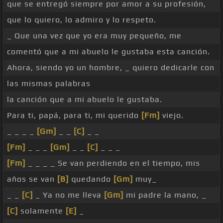
que se entregó siempre por amor a su profesión,
que lo quiero, lo admiro y lo respeto.
_ Que una vez que yo era muy pequeño, me
comentó que a mi abuelo le gustaba esta canción.
Ahora, siendo yo un hombre, _ quiero dedicarle con
las mismas palabras
la canción que a mi abuelo le gustaba.
Para ti, papá, para ti, mi querido
[Fm]
viejo.
_ _ _ _
[Gm]
_ _
[C]
_ _
[Fm]
_ _ _
[Gm]
_ _
[C]
_ _ _
[Fm]
_ _ _ _ Se van perdiendo en el tiempo, mis
años se van
[B]
quedando
[Gm]
muy_
_ _
[C]
_ Ya no me lleva
[Gm]
mi padre la mano, _
[C]
solamente
[E]
_