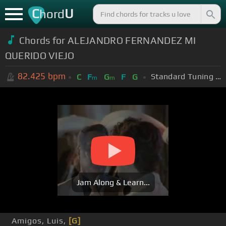
C
U
hord
Chords for ALEJANDRO FERNANDEZ MI
QUERIDO VIEJO
82.425
bpm
Standard Tuning (EADGBE)
C
F
G
F
G
m
m
Jam Along & Learn...
Amigos, Luis,
[G]