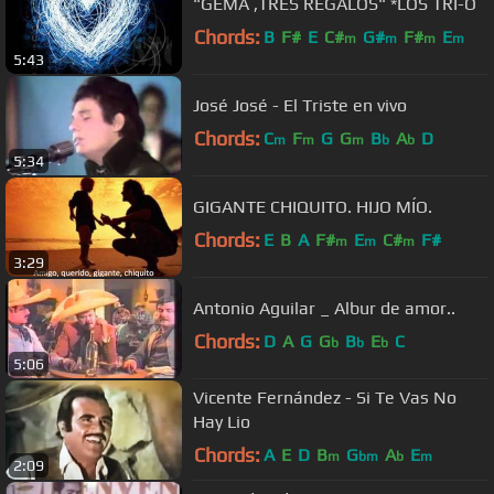
"GEMA ,TRES REGALOS" *LOS TRI-O
Chords:
B
F#
E
C#
G#
F#
E
m
m
m
m
5:43
José José - El Triste en vivo
Chords:
C
F
G
G
B
A
D
m
m
m
b
b
5:34
GIGANTE CHIQUITO. HIJO MÍO.
Chords:
E
B
A
F#
E
C#
F#
m
m
m
3:29
Antonio Aguilar _ Albur de amor..
Chords:
D
A
G
G
B
E
C
b
b
b
5:06
Vicente Fernández - Si Te Vas No
Hay Lio
Chords:
A
E
D
B
G
A
E
m
bm
b
m
2:09