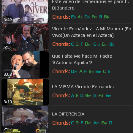
Este video de Temerarios es para ti,
DjBandero.
Chords:
E
A
D
F
B
B
b
b
b
m
b
3:42
Vicente Fernández - A Mi Manera (En
Vivo)[Un Azteca en el Azteca]
Chords:
C
G
F
D
G
E
B
m
m
m
b
5:51
Que Falta Me hace Mi Padre
✞Antonio Aguilar✞
Chords:
D
A
F
B
E
C
E
m
b
m
3:02
LA MISMA Vicente Fernandez
Chords:
A
E
D
B
G
F#
E
m
m
3:10
LA DIFERENCIA
Chords:
C
G
F
D
A
E
D
m
m
m
2:57