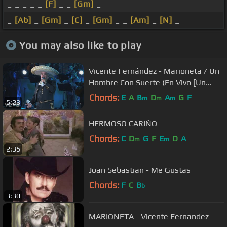
_ _ _ _ _
[F]
_ _
[Gm]
_
_
[Ab]
_
[Gm]
_
[C]
_
[Gm]
_ _
[Am]
_
[N]
_
You may also like to play
Vicente Fernández - Marioneta / Un
Hombre Con Suerte (En Vivo [Un
Azteca en el Azteca])
Chords:
E
A
B
D
A
G
F
m
m
m
5:23
HERMOSO CARIÑO
Chords:
C
D
G
F
E
D
A
m
m
2:35
Joan Sebastian - Me Gustas
Chords:
F
C
B
b
3:30
MARIONETA - Vicente Fernandez