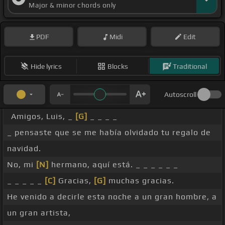
Major & minor chords only
PDF
Midi
Edit
Hide lyrics
Blocks
Traditional
Autoscroll
Amigos, Luis, _
[G]
_ _ _ _
_ pensaste que se me había olvidado tu regalo de
navidad.
No, mi
[N]
hermano, aquí está. _ _ _ _ _ _
_ _ _ _ _
[C]
Gracias,
[G]
muchas gracias.
He venido a decirle esta noche a un gran hombre, a
un gran artista,