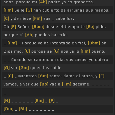
años, porque mi
[Ab]
padre ya es grandezo.
[Fm]
Se le
[G]
han cubierto de arruinas sus manos,
[C]
y de nieve
[Fm]
sus _ cabellos.
Oh
[F]
Señor,
[Bbm]
desde el tiempo te
[Eb]
pido,
porque tú
[Ab]
puedes hacerlo.
_
[Fm]
_ Porque yo he intentado en fiel,
[Bbm]
oh
Dios mío,
[C]
porque se
[G]
nos va lo
[Fm]
bueno.
_ _ Cuando se canten, un día, sus casos, yo quiero
[G]
ser
[Gm]
quien los cuide.
_
[C]
_ Mientras
[Gm]
tanto, dame el brazo, y
[C]
vamos, a ver qué
[Bb]
vas a
[Fm]
decirme. _ _ _ _ _
_
[N]
_ _ _ _ _ _
[Em]
_
[F]
_
[Dm]
_
[Bb]
_ _ _ _ _ _ _