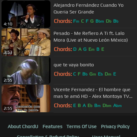
Alejandro Fernández Cuando Yo
Queria Ser Grande
Chords:
F
C
F
G
B
D
B
m
bm
b
b
4:10
Pesado - Me Refiero A Ti ft. Lalo
Mora (Live at Nuevo León México)
Chords:
D
A
G
E
B
E
m
3:53
que te vaya bonito
Chords:
C
F
B
G
E
D
E
b
m
b
m
2:55
Vicente Fernandez - El hombre que
mas te amó HD - Alex Montoya TV
🇪🇨🇦🇷🇲🇽
Chords:
E
B
A
E
B
D
A
b
m
bm
bm
2:55
About ChordU
Features
Terms Of Use
Privacy Policy