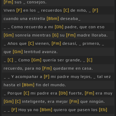
[Fm]
sus _ consejos.
Viven
[F]
en los _ recuerdos
[C]
de niño, _
[F]
cuando una estrella
[Bbm]
deseaba_
_ _ Como recuerdo a mi
[Db]
padre, que con eso
[Gm]
sonreía mientras
[G]
su
[Fm]
madre lloraba.
_ Años que
[C]
vienen,
[Fm]
desasí, _ primero, _
que
[Gm]
lentitud avanza.
_
[C]
_ Como
[Gm]
quería ser grande, _
[C]
recuerdo, para no
[Fm]
quedarme en casa.
_ _ Y acompañar a
[F]
mi padre muy lejos, _ tal vez
hasta el
[Bbm]
fin del mundo.
_ Porque
[C]
mi padre era
[Db]
fuerte,
[Fm]
era muy
[Gm]
[C]
inteligente, era mejor
[Fm]
que ningún.
_ _
[F]
Hoy ya no
[Bbm]
quiero que pasen los
[Eb]