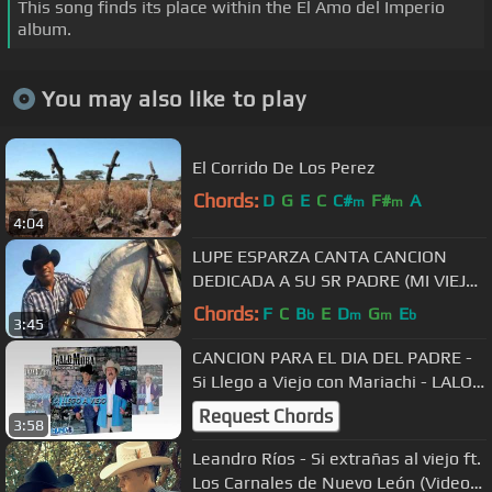
This song finds its place within the El Amo del Imperio
album.
You may also like to play
El Corrido De Los Perez
Chords:
D
G
E
C
C#
F#
A
m
m
4:04
LUPE ESPARZA CANTA CANCION
DEDICADA A SU SR PADRE (MI VIEJO
ROBLE)
Chords:
F
C
B
E
D
G
E
b
m
m
b
3:45
CANCION PARA EL DIA DEL PADRE -
Si Llego a Viejo con Mariachi - LALO
MORA
Request Chords
3:58
Leandro Ríos - Si extrañas al viejo ft.
Los Carnales de Nuevo León (Video