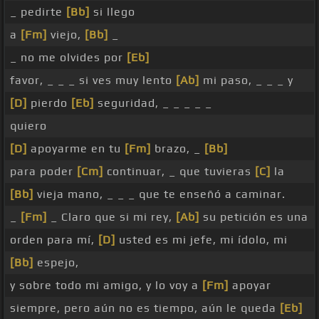
_ pedirte
[Bb]
si llego
a
[Fm]
viejo,
[Bb]
_
_ no me olvides por
[Eb]
favor, _ _ _ si ves muy lento
[Ab]
mi paso, _ _ _ y
[D]
pierdo
[Eb]
seguridad, _ _ _ _ _
quiero
[D]
apoyarme en tu
[Fm]
brazo, _
[Bb]
para poder
[Cm]
continuar, _ que tuvieras
[C]
la
[Bb]
vieja mano, _ _ _ que te enseñó a caminar.
_
[Fm]
_ Claro que si mi rey,
[Ab]
su petición es una
orden para mí,
[D]
usted es mi jefe, mi ídolo, mi
[Bb]
espejo,
y sobre todo mi amigo, y lo voy a
[Fm]
apoyar
siempre, pero aún no es tiempo, aún le queda
[Eb]