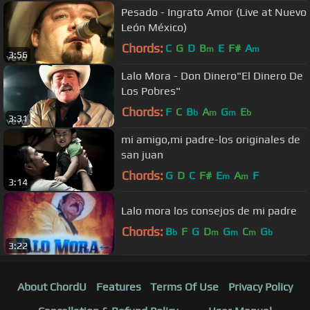
Pesado - Ingrato Amor (Live at Nuevo
León México)
Chords:
C
G
D
B
E
F#
A
m
m
3:56
Lalo Mora - Don Dinero"El Dinero De
Los Pobres"
Chords:
F
C
B
A
G
E
b
m
m
b
3:31
mi amigo,mi padre-los originales de
san juan
Chords:
G
D
C
F#
E
A
F
m
m
3:14
Lalo mora los consejos de mi padre
Chords:
B
F
G
D
G
C
G
b
m
m
m
b
3:22
About ChordU
Features
Terms Of Use
Privacy Policy