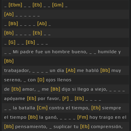
_
[Ebm]
_ _
[Eb]
_ _
[Gm]
_
[Ab]
_ _ _ _ _ _
_
[Bb]
_ _ _ _
[Ab]
_
[Bb]
_ _ _ _
[Eb]
_ _
_
[G]
_ _
[Eb]
_ _ _
_ _ Mi padre fue un hombre bueno, _ _ humilde y
[Bb]
trabajador, _ _ _ _ un día
[Ab]
me habló
[Bb]
muy
sereno, _ con
[D]
ojos llenos
de
[Eb]
amor, _ me
[Bb]
dijo si llego a viejo, _ _ _ _
apóyame
[Eb]
por favor,
[F]
_
[Eb]
_ _ _ _
_ _ la batalla
[Cm]
contra el tiempo,
[Eb]
siempre
el tiempo
[Bb]
la ganó, _ _ _ _
[Fm]
hoy traigo en el
[Bb]
pensamiento, _ suplicar tu
[Eb]
comprensión,