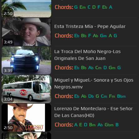
Chords:
G
E
C
D
F
E
A
m
b
2:50
Esta Tristeza Mía - Pepe Aguilar
Chords:
E
B
F
A
G
A
G
b
b
b
m
3:49
La Troca Del Moño Negro-Los
Originales De San Juan
Chords:
E
B
A
C
D
G
G
b
b
b
m
m
3:39
Miguel y Miguel.- Sonora y Sus Ojos
Negros.wmv
Chords:
E
A
D
G
C
F
B
b
b
b
m
m
bm
3:04
Lorenzo De Monteclaro - Ese Señor
De Las Canas(HD)
Chords:
A
E
D
B
A
G
B
m
b
bm
2:50