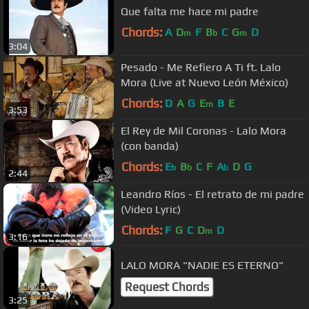
Que falta me hace mi padre
Chords:
A
D
F
B
C
G
D
m
b
m
3:04
Pesado - Me Refiero A Ti ft. Lalo
Mora (Live at Nuevo León México)
Chords:
D
A
G
E
B
E
m
3:53
El Rey de Mil Coronas - Lalo Mora
(con banda)
Chords:
E
B
C
F
A
D
G
b
b
b
2:44
Leandro Ríos - El retrato de mi padre
(Video Lyric)
Chords:
F
G
C
D
D
m
3:16
LALO MORA "NADIE ES ETERNO"
Request Chords
3:25