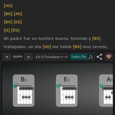
[Ab]
[Bb]
[Ab]
[Bb]
[Eb]
[G]
[Eb]
Mi padre fue un hombre bueno, humilde y
[Bb]
trabajador, un día
[Ab]
me habló
[Bb]
muy sereno,
con
[D]
ojos llenos
Lyrics
On
90
BPM
me
[Bb]
dijo si llego a viejo, apóyame
[Eb]
por
favor,
[F]
[Eb]
B
E
A
b
b
b
1
6
4
1
1
1
1
1
1
1
1
1
1
2
2
3
4
2
3
4
3
4