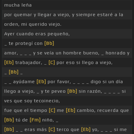
mucha leña
por quemar y llegar a viejo, y siempre estaré a la
orden, mi querido viejo.
Ayer cuando eras pequeño,
_ te protegí con
[Bb]
amor, _ _ _ y se veía un hombre bueno, _ honrado y
[Eb]
trabajador, _
[C]
por eso si llego a viejo,
_
[Bb]
_
_ _ ayúdame
[Eb]
por favor, _ _ _ _ digo si un día
llego a viejo, _ y te peveo
[Bb]
sin razón, _ _ _ _ si
ves que soy tecoinecio,
fue que el tiempo
[C]
me
[Eb]
cambio, recuerda que
[Bb]
tú de
[Fm]
niño, _
[Bb]
_ _ eras más
[C]
terco que
[Eb]
yo, _ _ _ si me