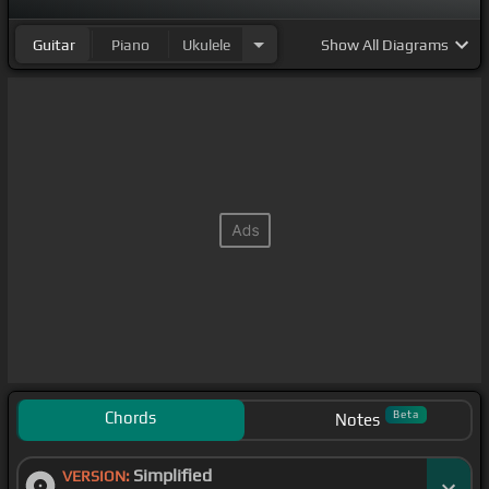
Guitar
Piano
Ukulele
Show
All Diagrams
Chords
Beta
Notes
Simplified
VERSION: