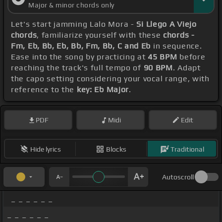
Major & minor chords only
Let's start jamming Lalo Mora -
Si Llego A Viejo
chords
, familiarize yourself with these
chords -
Fm, Eb, Bb, Eb, Bb, Fm, Bb, C and Eb
in sequence.
Ease into the song by practicing at
45 BPM
before
reaching the track's full tempo of
90 BPM
. Adapt
the capo setting considering your vocal range, with
reference to the
key: Eb Major
.
PDF
Midi
Edit
Hide lyrics
Blocks
Traditional
Autoscroll
_ _ _ _ _ _
_ _ _ _ _ _