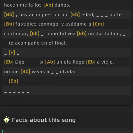
hacen mella los
[Ab]
daños,
[Bb]
y hay achaques por mi
[Eb]
edad, _ _ _ no te
[Bb]
fastidies conmigo, y ayúdame a
[Cm]
continuar,
[Eb]
_ como tal vez
[Bb]
un día tu hijo, _
_ te acompañe en el final.
_
[F]
_
[Eb]
Dijo _ _ _ si
[Ab]
un día llego
[Eb]
a viejo, _ _
no me
[Bb]
vayas a _ _ olvidar.
_
[Eb]
_ _ _ _ _ _ _
_ _ _ _ _ _
_ _ _ _ _ _
Facts about this song