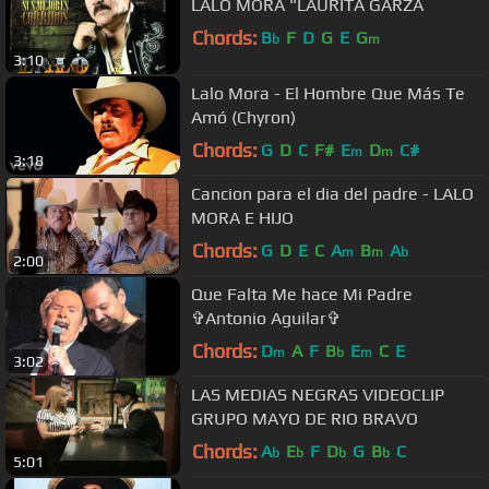
LALO MORA "LAURITA GARZA
Chords:
B
F
D
G
E
G
b
m
3:10
Lalo Mora - El Hombre Que Más Te
Amó (Chyron)
Chords:
G
D
C
F#
E
D
C#
m
m
3:18
Cancion para el dia del padre - LALO
MORA E HIJO
Chords:
G
D
E
C
A
B
A
m
m
b
2:00
Que Falta Me hace Mi Padre
✞Antonio Aguilar✞
Chords:
D
A
F
B
E
C
E
m
b
m
3:02
LAS MEDIAS NEGRAS VIDEOCLIP
GRUPO MAYO DE RIO BRAVO
Chords:
A
E
F
D
G
B
C
b
b
b
b
5:01