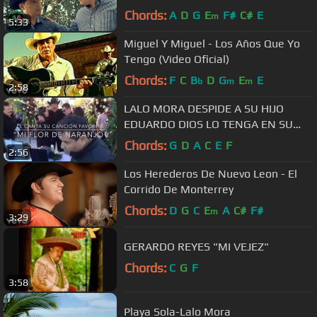
Oficial)
Chords:
A
D
G
E
F#
C#
E
m
5:33
Miguel Y Miguel - Los Años Que Yo
Tengo (Video Oficial)
Chords:
F
C
B
D
G
E
E
b
m
m
2:58
LALO MORA DESPIDE A SU HIJO
EDUARDO DIOS LO TENGA EN SU
SANTA GLORIA''
Chords:
G
D
A
C
E
F
2:56
Los Herederos De Nuevo Leon - El
Corrido De Monterrey
Chords:
D
G
C
E
A
C#
F#
m
3:29
GERARDO REYES "MI VEJEZ"
Chords:
C
G
F
3:58
Playa Sola-Lalo Mora