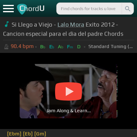
C
U
hord
Si Llego a Viejo -
Lalo Mora
Exito 2012 -
Cancion especial para el dia del padre Chords
90.4
bpm
Standard Tuning (EADGBE)
B
E
A
F
D
b
b
b
m
Jam Along & Learn...
[Ebm]
[Eb]
[Gm]