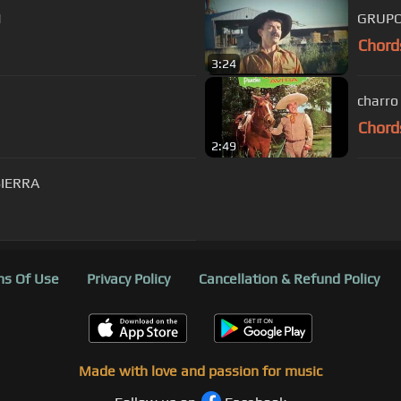
N
GRUPO 
Chord
3:24
charro
Chord
2:49
SIERRA
s Of Use
Privacy Policy
Cancellation & Refund Policy
Made with love and passion for music