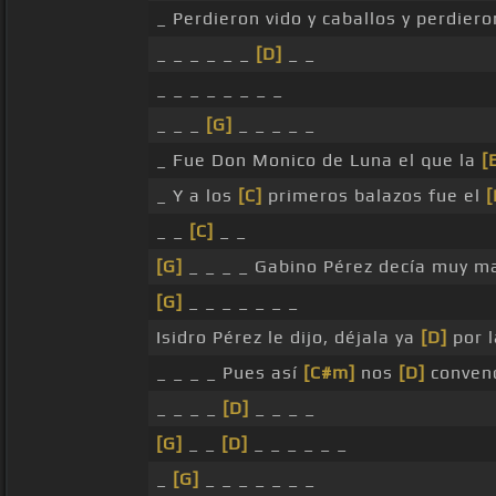
_ Perdieron vido y caballos y perdier
_ _ _ _ _ _
[D]
_ _
_ _ _ _ _ _ _ _
_ _ _
[G]
_ _ _ _ _
_ Fue Don Monico de Luna el que la
[
_ Y a los
[C]
primeros balazos fue el
[
_ _
[C]
_ _
[G]
_ _ _ _ Gabino Pérez decía muy m
[G]
_ _ _ _ _ _ _
Isidro Pérez le dijo, déjala ya
[D]
por l
_ _ _ _ Pues así
[C#m]
nos
[D]
convend
_ _ _ _
[D]
_ _ _ _
[G]
_ _
[D]
_ _ _ _ _ _
_
[G]
_ _ _ _ _ _ _