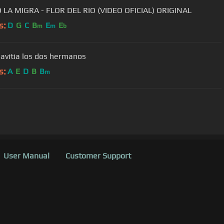
LA MIGRA - FLOR DEL RIO (VIDEO OFICIAL) ORIGINAL
s:
D
G
C
B
E
E
m
m
b
 avitia los dos hermanos
s:
A
E
D
B
B
m
User Manual
Customer Support