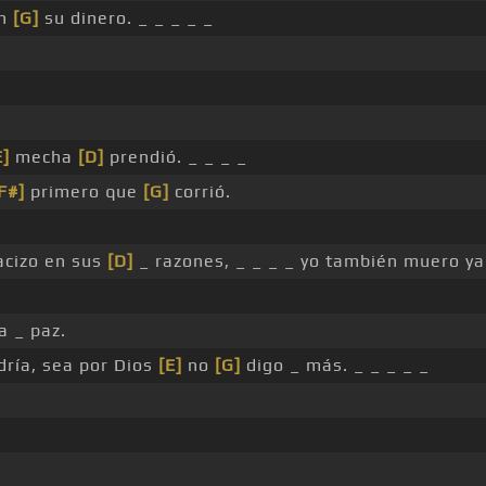
on
[G]
su dinero. _ _ _ _ _
E]
mecha
[D]
prendió. _ _ _ _
F#]
primero que
[G]
corrió.
acizo en sus
[D]
_ razones, _ _ _ _ yo también muero ya
a _ paz.
ría, sea por Dios
[E]
no
[G]
digo _ más. _ _ _ _ _