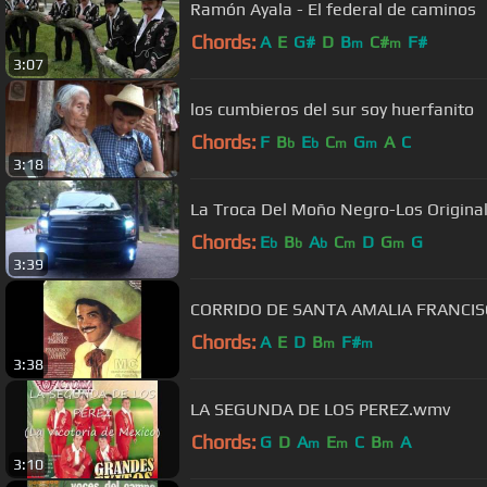
Ramón Ayala - El federal de caminos
Chords:
A
E
G#
D
B
C#
F#
m
m
3:07
los cumbieros del sur soy huerfanito
Chords:
F
B
E
C
G
A
C
b
b
m
m
3:18
La Troca Del Moño Negro-Los Origina
Chords:
E
B
A
C
D
G
G
b
b
b
m
m
3:39
Chords:
A
E
D
B
F#
m
m
3:38
LA SEGUNDA DE LOS PEREZ.wmv
Chords:
G
D
A
E
C
B
A
m
m
m
3:10