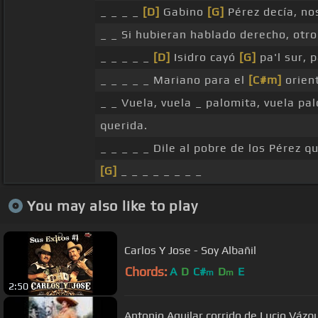
_ _ _ _
[D]
Gabino
[G]
Pérez decía, n
_ _ Si hubieran hablado derecho, otro
_ _ _ _ _
[D]
Isidro cayó
[G]
pa'l sur, 
_ _ _ _ _ Mariano para el
[C#m]
orien
_ _ Vuela, vuela _ palomita, vuela p
querida.
_ _ _ _ _ Dile al pobre de los Pérez q
[G]
_ _ _ _ _ _ _ _
You may also like to play
Carlos Y Jose - Soy Albañil
Chords:
A
D
C#
D
E
m
m
2:50
Antonio Aguilar corrido de Lucio Vázq