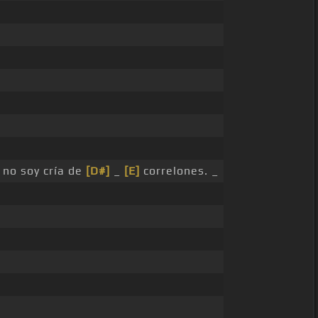
 no soy cría de
[D#]
_
[E]
correlones. _