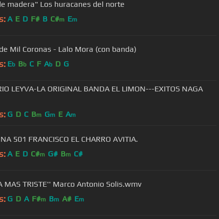
de madera" Los huracanes del norte
s:
A
E
D
F#
B
C#
E
m
m
 de Mil Coronas - Lalo Mora (con banda)
s:
E
B
C
F
A
D
G
b
b
b
IO LEYVA-LA ORIGINAL BANDA EL LIMON---EXITOS NAGA
s:
G
D
C
B
G
E
A
m
m
m
NA 501 FRANCISCO EL CHARRO AVITIA.
s:
A
E
D
C#
G#
B
C#
m
m
IA MAS TRISTE'' Marco Antonio Solis.wmv
s:
G
D
A
F#
B
A#
E
m
m
m