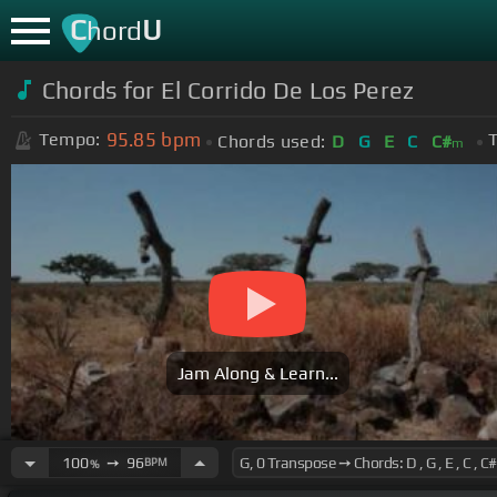
C
U
hord
Chords for El Corrido De Los Perez
95.85
bpm
Tempo:
T
Chords used:
D
G
E
C
C#
m
Jam Along & Learn...
100
➙
96
BPM
%