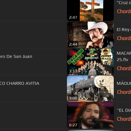
"Cruz 
Chord
2:47
El Rey
Chord
2:44
MACAR
les De San Juan
25.flv
Chord
3:17
CORRIDO DE SANTA AMALIA FRANCISCO CHARRO AVITIA
MÁQUI
Chord
3:00
''EL D
Chord
6:27