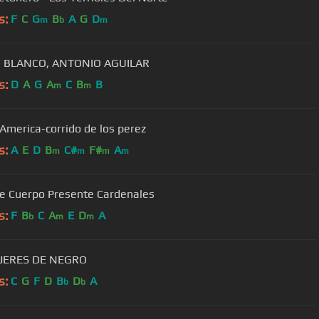
s:
F
C
G
B
A
G
D
m
b
m
 BLANCO, ANTONIO AGUILAR
s:
D
A
G
A
C
B
B
m
m
America-corrido de los perez
s:
A
E
D
B
C#
F#
A
m
m
m
m
Misa de Cuerpo Presente Cardenales
s:
F
B
C
A
E
D
A
b
m
m
JERES DE NEGRO
s:
C
G
F
D
B
D
A
b
b