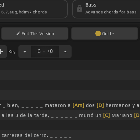
ed
Bass
s 6,7,aug,hdim7 chords
Advance chords for bass
Edit
This Version
Gold
.
G
+0
Key:
_ bien, _ _ _ _ _ mataron a
[Am]
dos
[D]
hermanos y a
 a las 3 de la tarde, _ _ _ _ _ _ murió un
[C]
Mariano
[D
carreras del cerro. _ _ _ _ _