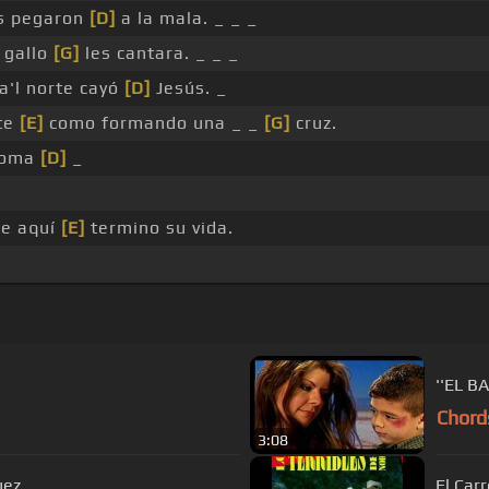
os pegaron
[D]
a la mala. _ _ _
 gallo
[G]
les cantara. _ _ _
pa'l norte cayó
[D]
Jesús. _
te
[E]
como formando una _ _
[G]
cruz.
aloma
[D]
_
ue aquí
[E]
termino su vida.
''EL BA
Chord
3:08
uez
El Car