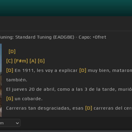
uning:
Standard Tuning (EADGBE)
Capo:
+0
fret
[D]
[C]
[F#m]
[A]
[G]
[D]
En 1911, les voy a explicar
[D]
muy bien, mataro
también.
El jueves 20 de abril, como a las 3 de la tarde, muri
[G]
un cobarde.
Carreras tan desgraciadas, esas
[D]
carreras del cer
Perdieron vido y caballos y perdieron
[G]
su dinero.
[D]