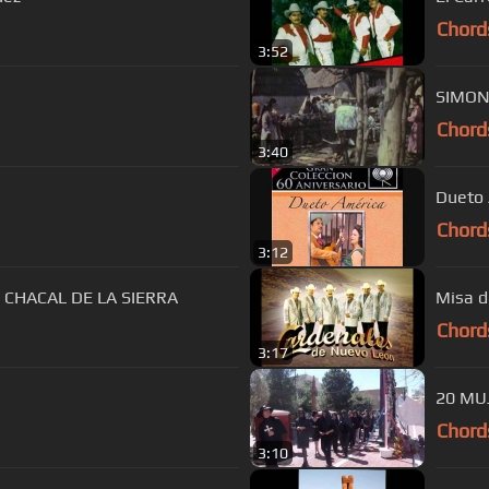
Chord
3:52
SIMON
Chord
3:40
Dueto 
Chord
3:12
L CHACAL DE LA SIERRA
Chord
3:17
20 MU
Chord
3:10