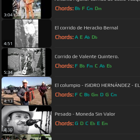
Chords:
B
F
C
D
b
m
m
3:04
El corrido de Heraclio Bernal
Chords:
A
E
A
D
b
b
4:51
Corrido de Valente Quintero.
Chords:
F
B
F
C
A
E
b
m
b
b
5:34
El columpio - ISIDRO HERNÁNDEZ - E
Chords:
F
C
B
G
D
G
C
b
m
m
4:13
Pesado - Moneda Sin Valor
Chords:
G
D
C
E
E
E
b
m
4:10