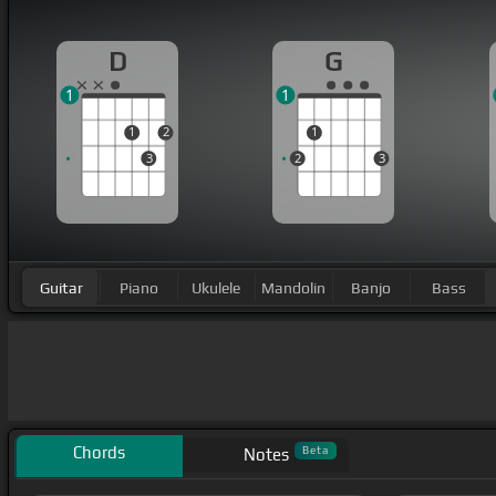
D
G
1
1
1
2
1
3
2
3
Guitar
Piano
Ukulele
Mandolin
Banjo
Bass
Chords
Beta
Notes