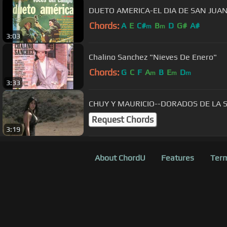
DUETO AMERICA-EL DIA DE SAN JUA
Chords:
A
E
C#
B
D
G#
A#
m
m
3:03
Chalino Sanchez "Nieves De Enero"
Chords:
G
C
F
A
B
E
D
m
m
m
3:33
CHUY Y MAURICIO--DORADOS DE LA 
Request Chords
3:19
About ChordU
Features
Term