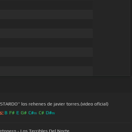
STARDO'' los rehenes de javier torres.(video oficial)
s:
B
F#
E
G#
C#
C#
D#
m
m
retonero - Los Terribles Del Norte