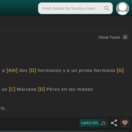
Show
Tuner
n a
[Am]
dos
[D]
hermanos y a un primo hermano
[G]
ó un
[C]
Mariano
[D]
Pérez en las manos
ro.
Lyrics
On