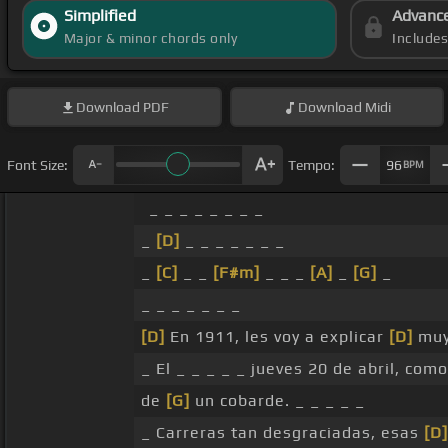
Simplified
Advanc
Major & minor chords only
Include
Download
PDF
Download
Midi
Font Size:
Tempo:
96
BPM
_ _ _ _ _ _ _ _
_
[D]
_ _ _ _ _ _ _
_
[C]
_ _
[F#m]
_ _ _
[A]
_
[G]
_
_ _ _ _ _ _ _
[D]
En 1911, les voy a explicar
[D]
muy 
_ El _ _ _ _ _ jueves 20 de abril, como
de
[G]
un cobarde. _ _ _ _ _
_ Carreras tan desgraciadas, esas
[D]