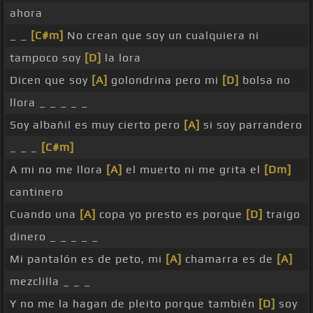
ahora
_ _
[C#m]
No crean que soy un cualquiera ni
tampoco soy
[D]
la lora
Dicen que soy
[A]
golondrina pero mi
[D]
bolsa no
llora _ _ _ _ _
Soy albañil es muy cierto pero
[A]
si soy parrandero
_ _ _
[C#m]
A mi no me llora
[A]
el muerto ni me grita el
[Dm]
cantinero
Cuando una
[A]
copa yo presto es porque
[D]
traigo
dinero _ _ _ _ _
Mi pantalón es de peto, mi
[A]
chamarra es de
[A]
mezclilla _ _ _
Y no me la hagan de pleito porque también
[D]
soy