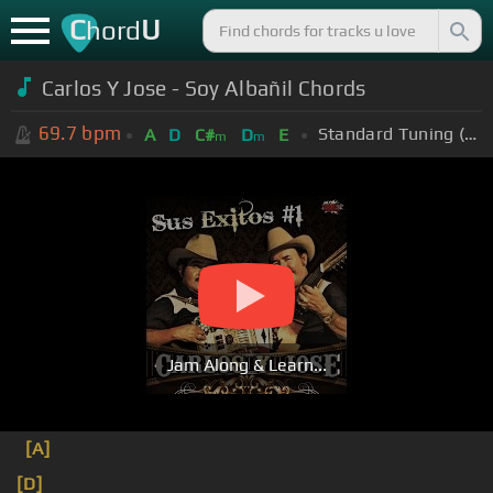
C
U
hord
Carlos Y Jose - Soy Albañil Chords
69.7
bpm
Standard Tuning (EADGBE)
A
D
C#
D
E
m
m
Jam Along & Learn...
[A]
[D]