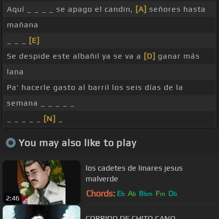
Aquí _ _ _ _ se apago el candin,
[A]
señores hasta
mañana
_ _ _
[E]
Se despide este albañil ya se va a
[D]
ganar más
lana
Pa' hacerle gasto al barril los seis días de la
semana _ _ _ _ _
_ _ _ _ _
[N]
_
You may also like to play
los cadetes de linares jesus
malverde
Chords:
E
A
B
F
D
b
b
bm
m
b
2:46
CORRIDO DE CHITO CANO