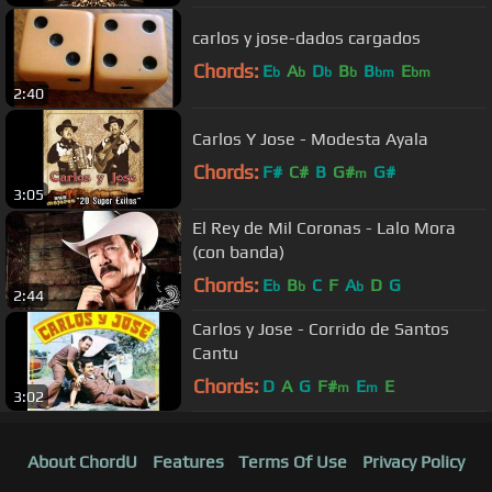
carlos y jose-dados cargados
Chords:
E
A
D
B
B
E
b
b
b
b
bm
bm
2:40
Carlos Y Jose - Modesta Ayala
Chords:
F#
C#
B
G#
G#
m
3:05
El Rey de Mil Coronas - Lalo Mora
(con banda)
Chords:
E
B
C
F
A
D
G
b
b
b
2:44
Carlos y Jose - Corrido de Santos
Cantu
Chords:
D
A
G
F#
E
E
m
m
3:02
About ChordU
Features
Terms Of Use
Privacy Policy