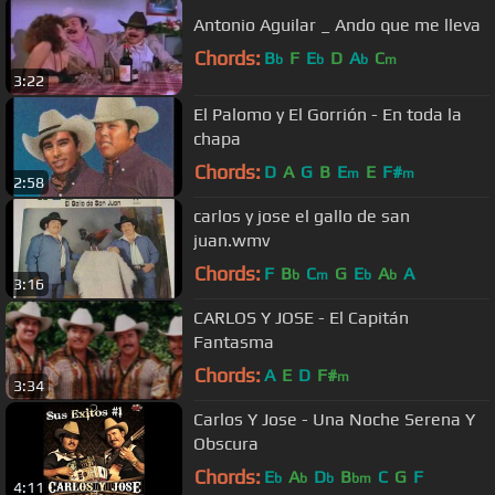
Antonio Aguilar _ Ando que me lleva
Chords:
B
F
E
D
A
C
b
b
b
m
3:22
El Palomo y El Gorrión - En toda la
chapa
Chords:
D
A
G
B
E
E
F#
m
m
2:58
carlos y jose el gallo de san
juan.wmv
Chords:
F
B
C
G
E
A
A
b
m
b
b
3:16
CARLOS Y JOSE - El Capitán
Fantasma
Chords:
A
E
D
F#
m
3:34
Carlos Y Jose - Una Noche Serena Y
Obscura
Chords:
E
A
D
B
C
G
F
b
b
b
bm
4:11