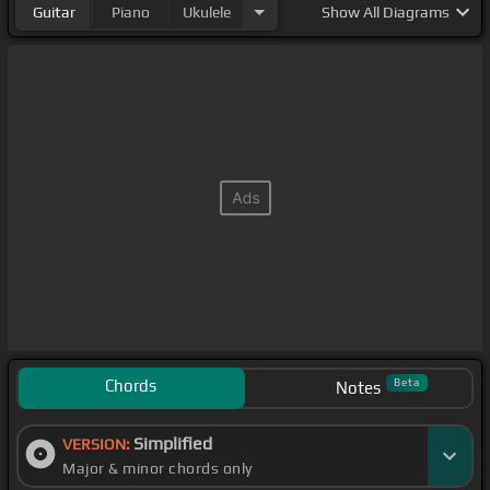
Guitar
Piano
Ukulele
Show
All Diagrams
Chords
Beta
Notes
Simplified
VERSION:
Major & minor chords only