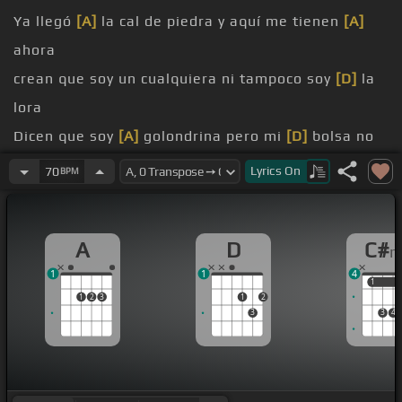
Ya llegó
[A]
la cal de piedra y aquí me tienen
[A]
ahora
crean que soy un cualquiera ni tampoco soy
[D]
la
lora
Dicen que soy
[A]
golondrina pero mi
[D]
bolsa no
llora
Lyrics
On
70
BPM
Soy albañil es muy cierto pero
[A]
si soy
parrandero
A
D
C#
A mi no me llora
[A]
el muerto ni me grita el
[Dm]
1
1
4
cantinero
1
1
1
2
3
1
2
Cuando una
[A]
copa yo presto es porque
[D]
traigo
3
3
4
dinero