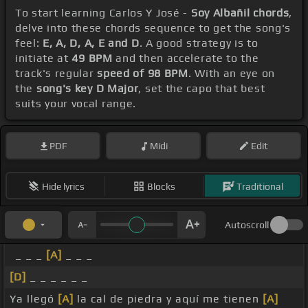
To start learning Carlos Y José -
Soy Albañil chords
,
delve into these chords sequence to get the song's
feel:
E, A, D, A, E and D
. A good strategy is to
initiate at
49 BPM
and then accelerate to the
track's regular
speed of 98 BPM
. With an eye on
the
song's key D Major
, set the capo that best
suits your vocal range.
PDF
Midi
Edit
Hide lyrics
Blocks
Traditional
Autoscroll
_ _ _
[A]
_ _ _
[D]
_ _ _ _ _ _
Ya llegó
[A]
la cal de piedra y aquí me tienen
[A]