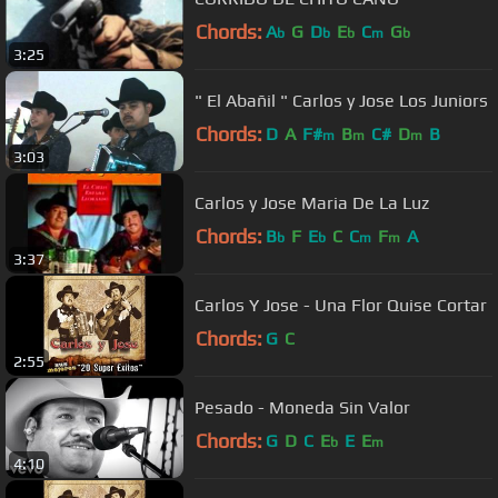
Chords:
A
G
D
E
C
G
b
b
b
m
b
3:25
" El Abañil " Carlos y Jose Los Juniors
Chords:
D
A
F#
B
C#
D
B
m
m
m
3:03
Carlos y Jose Maria De La Luz
Chords:
B
F
E
C
C
F
A
b
b
m
m
3:37
Carlos Y Jose - Una Flor Quise Cortar
Chords:
G
C
2:55
Pesado - Moneda Sin Valor
Chords:
G
D
C
E
E
E
b
m
4:10