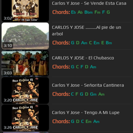
Carlos Y Jose - Se Vende Esta Casa
Chords:
E
A
B
F
F
G
b
b
bm
m
3:02
CARLOS Y JOSE .........Al pie de un
arbol
Chords:
G
D
A
C
E
E
B
m
m
m
3:10
CARLOS Y JOSE - El Chubasco
Chords:
G
C
F
D
A
m
3:03
Carlos Y Jose - Señorita Cantinera
Chords:
C
F
G
D
G
A
m
m
3:20
Carlos Y Jose - Tengo A Mi Lupe
Chords:
G
D
C
E
A
m
m
3:26