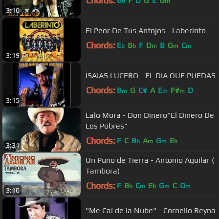
Chords:
B
F
D
G
E
G
b
m
3:10
El Peor De Tus Antojos - Laberinto
Chords:
E
B
F
D
B
G
C
b
b
m
m
m
3:19
ISAIAS LUCERO - EL DIA QUE PUEDAS
Chords:
B
G
C#
A
E
F#
D
m
m
m
3:15
Lalo Mora - Don Dinero"El Dinero De
Los Pobres"
Chords:
F
C
B
A
G
E
b
m
m
b
3:31
Un Puño de Tierra - Antonio Aguilar (
Tambora)
Chords:
F
B
C
E
G
C
D
b
m
b
m
m
3:10
"Me Caí de la Nube" - Cornelio Reyna