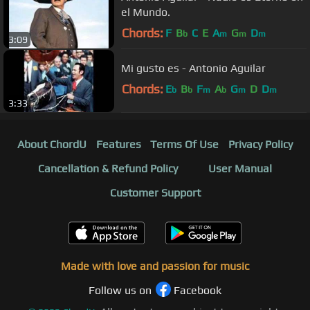
el Mundo.
Chords:
F
B
C
E
A
G
D
b
m
m
m
3:09
Mi gusto es - Antonio Aguilar
Chords:
E
B
F
A
G
D
D
b
b
m
b
m
m
3:33
About ChordU
Features
Terms Of Use
Privacy Policy
Cancellation & Refund Policy
User Manual
Customer Support
Made with love and passion for music
Follow us on
Facebook