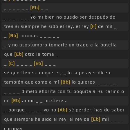
_ _ _ _ _ _
[Eb]
_ _
_ _ _ _ _ _ Yo mi bien no puedo ser después de
tres si siempre he sido el rey, el rey
[F]
de mil _
_
[Bb]
coronas _ _ _ _ _
_ y no acostumbro tomarle un trago a la botella
que
[Eb]
otro le toma _
_
[C]
_ _ _ _
[Eb]
_ _ _
sé que tienes un querer, _ lo supe ayer dicen
también que como a mí
[Bb]
lo quieres _ _ _ _ _
_ _ _ _ dímelo ahorita con tu boquita si su cariño o
mi
[Eb]
amor _ _ prefieres
_ porque _ _ _ _ yo no
[Ab]
sé perder, has de saber
que siempre he sido el rey, el rey de
[Eb]
mil _ _ _
coronas _