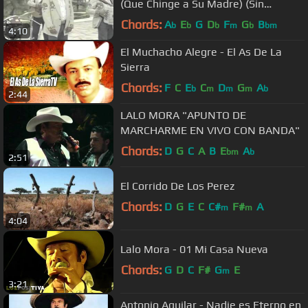
(Que Chinge a Su Madre) (Sin
Censura) Video Official
Chords:
A
E
G
D
F
G
B
b
b
b
m
b
bm
4:10
El Muchacho Alegre - El As De La
Sierra
Chords:
F
C
E
C
D
G
A
b
m
m
m
b
2:44
LALO MORA "APUNTO DE
MARCHARME EN VIVO CON BANDA"
Chords:
D
G
C
A
B
E
A
bm
b
2:51
El Corrido De Los Perez
Chords:
D
G
E
C
C#
F#
A
m
m
4:04
Lalo Mora - 01 Mi Casa Nueva
Chords:
G
D
C
F#
G
E
m
3:21
Antonio Aguilar - Nadie es Eterno en