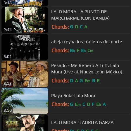
3:18
LALO MORA - A PUNTO DE
MARCHARME (CON BANDA)
Chords:
G
D
C
A
2:44
abeja reyna los traileros del norte
Chords:
B
F
E
C
b
b
m
3:01
Pesado - Me Refiero A Ti ft. Lalo
Mora (Live at Nuevo León México)
Chords:
D
A
G
E
B
E
m
3:53
Playa Sola-Lalo Mora
Chords:
G
E
C
D
F
E
A
m
b
2:50
LALO MORA "LAURITA GARZA