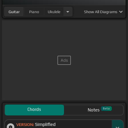
Guitar
Piano
Ukulele
Show
All Diagrams
Chords
Beta
Notes
Simplified
VERSION: