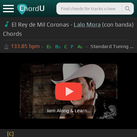
C
U
hord
El Rey de Mil Coronas -
Lalo Mora
(con banda)
Chords
133.85
bpm
Standard Tuning (EADGBE)
E
B
C
F
A
b
b
b
Jam Along & Learn...
[C]