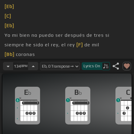
[Eb]
[C]
[Eb]
Yo mi bien no puedo ser después de tres si
siempre he sido el rey, el rey
[F]
de mil
[Bb]
coronas
y no acostumbro tomarle un trago a la botella que
Lyrics
On
134
BPM
[Eb]
otro le toma
[C]
[Eb]
E
B
C
b
b
6
1
1
1
1
1
1
1
1
1
1
2
2
3
4
2
3
4
3