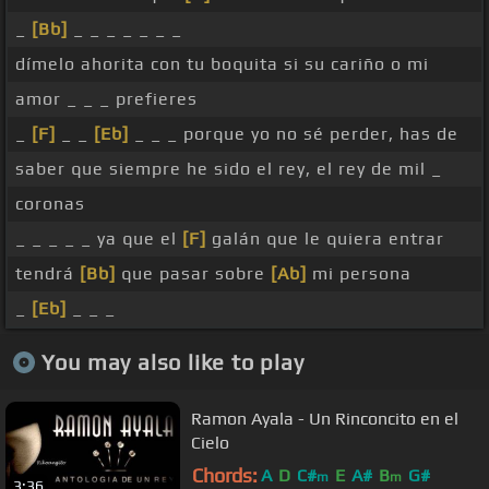
_
[Bb]
_ _ _ _ _ _ _
dímelo ahorita con tu boquita si su cariño o mi
amor _ _ _ prefieres
_
[F]
_ _
[Eb]
_ _ _ porque yo no sé perder, has de
saber que siempre he sido el rey, el rey de mil _
coronas
_ _ _ _ _ ya que el
[F]
galán que le quiera entrar
tendrá
[Bb]
que pasar sobre
[Ab]
mi persona
_
[Eb]
_ _ _
You may also like to play
Ramon Ayala - Un Rinconcito en el
Cielo
Chords:
A
D
C#
E
A#
B
G#
m
m
3:36