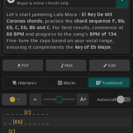
Major & minor chords only
Let's start jamming Lalo Mora -
El Rey De Mil
Coronas chords
, practice the
chord sequence F, Bb,
Eb, C, Eb, Bb and C
. For best results, commence at
66 BPM
and progress to the song's
BPM of 134
.
Fine-tune the capo based on your vocal range,
ensuring it complements the
key of Eb Major
.
PDF
Midi
Edit
Hide lyrics
Blocks
Traditional
Autoscroll
_ _ _ _
[C]
_ _ _ _
_ _
[Eb]
_ _ _ _ _ _
_
[C]
_ _ _ _ _ _ _