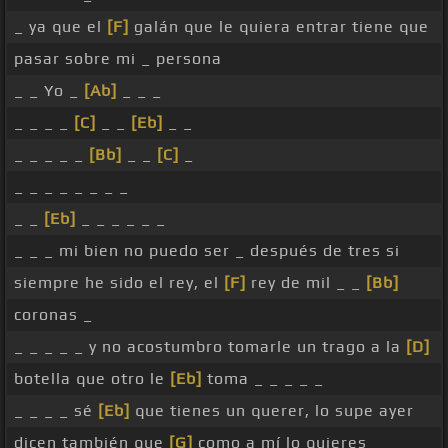
_ ya que el
[F]
galán que le quiera entrar tiene que
pasar sobre mi _ persona
_ _ Yo _
[Ab]
_ _ _
_ _ _ _
[C]
_ _
[Eb]
_ _
_ _ _ _ _
[Bb]
_ _
[C]
_
_ _ _ _ _ _ _ _
_ _
[Eb]
_ _ _ _ _ _
_ _ _ mi bien no puedo ser _ después de tres si
siempre he sido el rey, el
[F]
rey de mil _ _
[Bb]
coronas _
_ _ _ _ _ y no acostumbro tomarle un trago a la
[D]
botella que otro le
[Eb]
toma _ _ _ _ _
_ _ _ _ sé
[Eb]
que tienes un querer, lo supe ayer
dicen también que
[G]
como a mí lo quieres