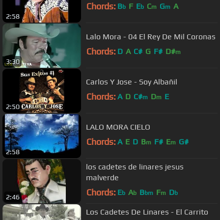
Chords:
B
F
E
C
G
A
b
b
m
m
2:58
Lalo Mora - 04 El Rey De Mil Coronas
Chords:
D
A
C#
G
F#
D#
m
3:30
Carlos Y Jose - Soy Albañil
Chords:
A
D
C#
D
E
m
m
2:50
LALO MORA CIELO
Chords:
A
E
D
B
F#
E
G#
m
m
2:58
los cadetes de linares jesus
malverde
Chords:
E
A
B
F
D
b
b
bm
m
b
2:46
Los Cadetes De Linares - El Carrito