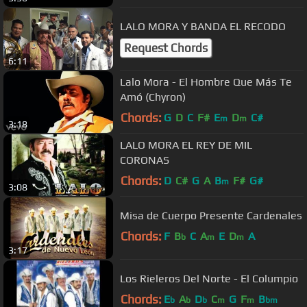
LALO MORA Y BANDA EL RECODO
Request Chords
6:11
Lalo Mora - El Hombre Que Más Te
Amó (Chyron)
Chords:
G
D
C
F#
E
D
C#
m
m
3:18
LALO MORA EL REY DE MIL
CORONAS
Chords:
D
C#
G
A
B
F#
G#
m
3:08
Misa de Cuerpo Presente Cardenales
Chords:
F
B
C
A
E
D
A
b
m
m
3:17
Los Rieleros Del Norte - El Columpio
Chords:
E
A
D
C
G
F
B
b
b
b
m
m
bm