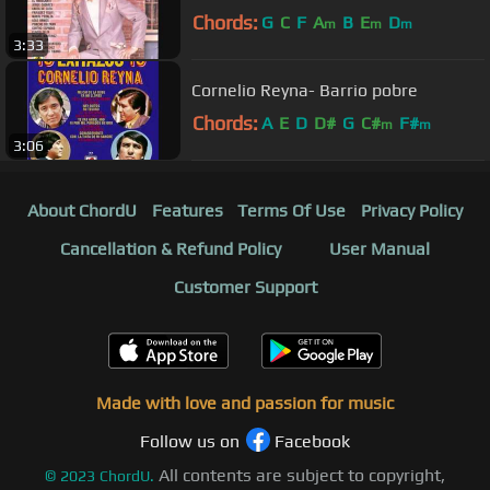
Chords:
G
C
F
A
B
E
D
m
m
m
3:33
Cornelio Reyna- Barrio pobre
Chords:
A
E
D
D#
G
C#
F#
m
m
3:06
About ChordU
Features
Terms Of Use
Privacy Policy
Cancellation & Refund Policy
User Manual
Customer Support
Made with love and passion for music
Follow us on
Facebook
All contents are subject to copyright,
©
2023
ChordU.