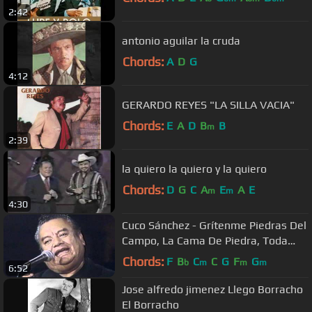
2:42
antonio aguilar la cruda
Chords:
A
D
G
4:12
GERARDO REYES "LA SILLA VACIA"
Chords:
E
A
D
B
B
m
2:39
la quiero la quiero y la quiero
Chords:
D
G
C
A
E
A
E
m
m
4:30
Cuco Sánchez - Grítenme Piedras Del
Campo, La Cama De Piedra, Toda
Una Vida
Chords:
F
B
C
C
G
F
G
b
m
m
m
6:52
Jose alfredo jimenez Llego Borracho
El Borracho