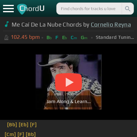
C
U
hord
Me Caí De La Nube Chords by
Cornelio Reyna
102.45
bpm
Standard Tuning (EADGBE)
B
F
E
C
G
b
b
m
m
Jam Along & Learn...
[Bb]
[Eb]
[F]
[Cm]
[F]
[Bb]