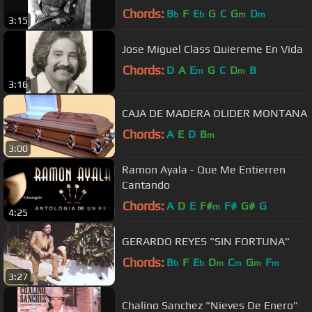
Chords:
B
F
E
G
C
G
D
b
b
m
m
3:15
Jose Miguel Class Quiereme En Vida
Chords:
D
A
E
G
C
D
B
m
m
3:16
CAJA DE MADERA OLIDER MONTANA
Chords:
A
E
D
B
m
3:00
Ramon Ayala - Que Me Entierren
Cantando
Chords:
A
D
E
F#
F#
G#
G
m
4:25
GERARDO REYES "SIN FORTUNA"
Chords:
B
F
E
D
C
G
F
b
b
m
m
m
m
3:27
Chalino Sanchez "Nieves De Enero"