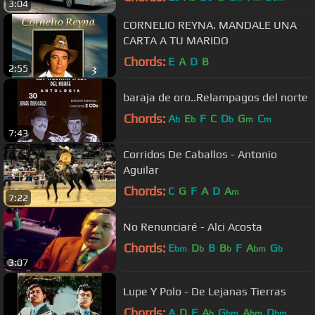
3:04
CORNELIO REYNA. MANDALE UNA
CARTA A TU MARIDO
Chords:
E
A
D
B
2:55
baraja de oro..Relampagos del norte
Chords:
A
E
F
C
D
G
C
b
b
b
m
m
7:43
Corridos De Caballos - Antonio
Aguilar
Chords:
C
G
F
A
D
A
m
7:22
No Renunciaré - Alci Acosta
Chords:
E
D
B
B
F
A
G
bm
b
b
bm
b
3:07
Lupe Y Polo - De Lejanas Tierras
Chords:
A
D
E
A
G
A
D
b
bm
bm
bm