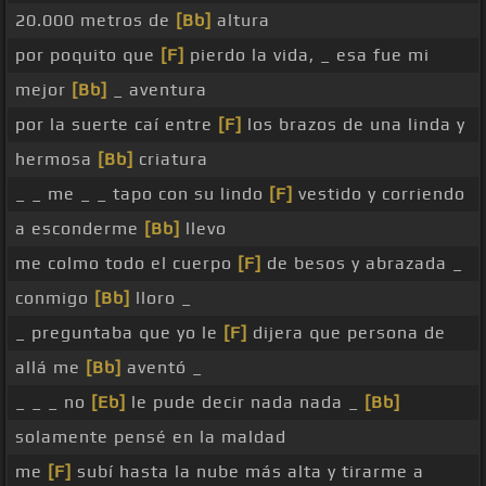
20.000 metros de
[Bb]
altura
por poquito que
[F]
pierdo la vida, _ esa fue mi
mejor
[Bb]
_ aventura
por la suerte caí entre
[F]
los brazos de una linda y
hermosa
[Bb]
criatura
_ _ me _ _ tapo con su lindo
[F]
vestido y corriendo
a esconderme
[Bb]
llevo
me colmo todo el cuerpo
[F]
de besos y abrazada _
conmigo
[Bb]
lloro _
_ preguntaba que yo le
[F]
dijera que persona de
allá me
[Bb]
aventó _
_ _ _ no
[Eb]
le pude decir nada nada _
[Bb]
solamente pensé en la maldad
me
[F]
subí hasta la nube más alta y tirarme a