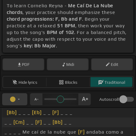
To learn Cornelio Reyna -
Me Caí De La Nube
chords
, your practice should emphasize these
chord progressions: F, Bb and F
. Begin your
practice at a relaxed
51 BPM
, then work your way
up to the song's
BPM of 102
. For a balanced pitch,
adjust the capo with respect to your voice and the
song's
key: Bb Major
.
PDF
Midi
Edit
Hide lyrics
Blocks
Traditional
Autoscroll
[Bb]
_ _ _
[Eb]
_ _
[F]
_ _ _
_ _
[Cm]
_ _
[F]
_ _
[Bb]
_ _
_ _ _ _ Me caí de la nube que
[F]
andaba como a