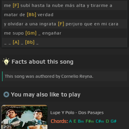
me
[F]
subí hasta la nube más alta y tirarme a
matar de
[Bb]
verdad
y olvidar a una ingrata
[F]
perjuro que en mi cara
me supo
[Gm]
_ engañar
_ _
[A]
_
[Bb]
_
Facts about this song
This song was authored by Cornelio Reyna.
You may also like to play
Lupe Y Polo - Dos Pasajes
Chords:
A
E
B
F#
C#
D
G#
m
m
m
2:25