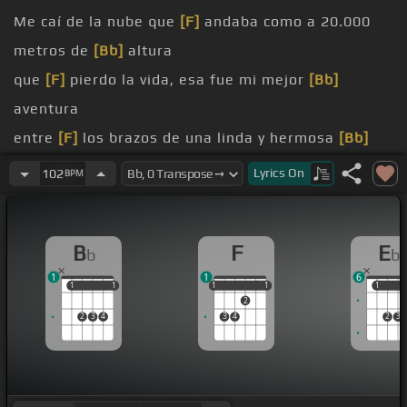
Me caí de la nube que
[F]
andaba como a 20.000
metros de
[Bb]
altura
que
[F]
pierdo la vida, esa fue mi mejor
[Bb]
aventura
entre
[F]
los brazos de una linda y hermosa
[Bb]
criatura
Lyrics
On
102
BPM
tapo con su lindo
[F]
vestido y corriendo a
esconderme
[Bb]
llevo
B
F
E
b
b
colmo todo el cuerpo
[F]
de besos y abrazada
1
1
6
conmigo
[Bb]
lloro
1
1
1
1
1
1
1
1
1
1
1
2
preguntaba que yo le
[F]
dijera que persona de allá
2
3
4
3
4
2
3
me
[Bb]
aventó