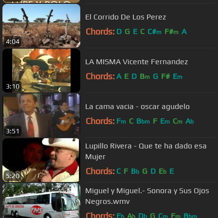
El Corrido De Los Perez
Chords:
D
G
E
C
C#
F#
A
m
m
4:04
LA MISMA Vicente Fernandez
Chords:
A
E
D
B
G
F#
E
m
m
3:10
La cama vacia - oscar agudelo
Chords:
F
C
B
F
E
C
A
m
bm
m
m
b
3:51
Lupillo Rivera - Que te ha dado esa
Mujer
Chords:
C
F
B
G
D
E
E
b
b
5:20
Miguel y Miguel.- Sonora y Sus Ojos
Negros.wmv
Chords:
E
A
D
G
C
F
B
b
b
b
m
m
bm