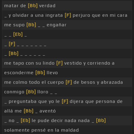
matar de
[Bb]
verdad
_ y olvidar a una ingrata
[F]
perjuro que en mi cara
me supo
[Bb]
_ _ engañar
_ _
[Eb]
_
_
[F]
_ _ _ _ _ _ _
_
[Bb]
_ _ _ _ _ _
me tapo con su lindo
[F]
vestido y corriendo a
esconderme
[Bb]
llevo
me colmo todo el cuerpo
[F]
de besos y abrazada
conmigo
[Bb]
lloro _ _
_ preguntaba que yo le
[F]
dijera que persona de
allá me
[Bb]
_ aventó
_ no _
[Eb]
le pude decir nada nada _
[Bb]
solamente pensé en la maldad