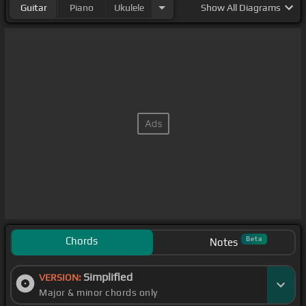
Guitar
Piano
Ukulele
Show
All Diagrams
Chords
Beta
Notes
Simplified
VERSION:
Major & minor chords only