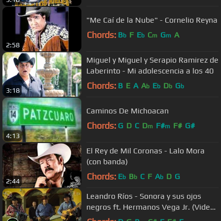
"Me Caí de la Nube" - Cornelio Reyna
Chords:
B
F
E
C
G
A
b
b
m
m
2:58
Miguel y Miguel y Serapio Ramirez de
Laberinto - Mi adolescencia a los 40
Chords:
B
E
A
A
E
D
G
b
b
b
b
3:18
Caminos De Michoacan
Chords:
G
D
C
D
F#
F#
G#
m
m
4:13
El Rey de Mil Coronas - Lalo Mora
(con banda)
Chords:
E
B
C
F
A
D
G
b
b
b
2:44
Leandro Ríos - Sonora y sus ojos
negros ft. Hermanos Vega Jr. (Video
Oficial)