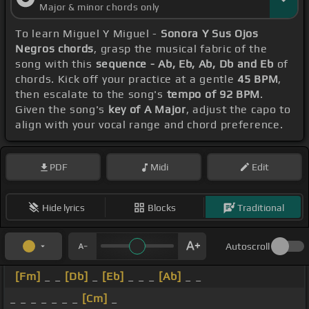
Major & minor chords only
To learn Miguel Y Miguel -
Sonora Y Sus Ojos
Negros chords
, grasp the musical fabric of the
song with this
sequence - Ab, Eb, Ab, Db and Eb
of
chords. Kick off your practice at a gentle
45 BPM
,
then escalate to the song's
tempo of 92 BPM
.
Given the song's
key of A Major
, adjust the capo to
align with your vocal range and chord preference.
PDF
Midi
Edit
Hide lyrics
Blocks
Traditional
Autoscroll
[Fm]
_ _
[Db]
_
[Eb]
_ _ _
[Ab]
_ _
_ _ _ _ _ _ _
[Cm]
_