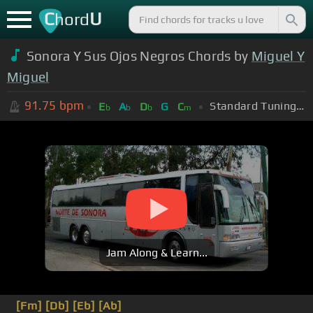
C
U
hord
Sonora Y Sus Ojos Negros Chords by
Miguel Y
Miguel
91.75
bpm
Standard Tuning (EADGBE)
E
A
D
G
C
b
b
b
m
Jam Along & Learn...
[Fm]
[Db]
[Eb]
[Ab]