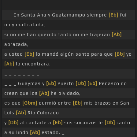
_ _ _ _ _ _ _ _
_ _ En Santa Ana y Guatamampo siempre
[Eb]
fui
muy maltratada,
si no me han querido tanto no me trajeran
[Ab]
abrazada,
a usted
[Eb]
lo mandó algún santo para que
[Bb]
yo
[Ab]
lo encontrara. _
_ _ _ _ _ _ _ _
_ _ _ Guaymas y
[Eb]
Puerto
[Db]
[Eb]
Peñasco no
crean que los
[Ab]
he olvidado,
es que
[Gbm]
durmió entre
[Eb]
mis brazos en San
Luis
[Ab]
Río Colorado
y
[Db]
al cantarle a
[Eb]
sus socanzos le
[Db]
canto
a su lindo
[Ab]
estado. _