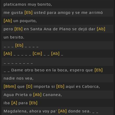
platicamos muy bonito,
me gusta
[Eb]
usted para amigo y se me arrimó
[Ab]
un poquito,
pero
[Eb]
en Santa Ana de Plano se dejó dar
[Ab]
un besito.
_ _ _
[Eb]
_ _ _ _
[Ab]
_ _ _ _ _
[Cm]
_ _
[Ab]
_
_ _ _ _ _ _ _ _
_ _ Dame otro beso en la boca, espero que
[Eb]
nadie nos vea,
[Bbm]
que
[D]
importa si
[Eb]
aquí es Caborca,
Agua Prieta o
[Ab]
Cananea,
iba
[A]
para
[Eb]
Magdalena, ahora voy pa'
[Ab]
donde sea. _ _