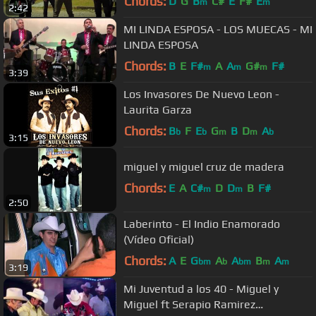
Chords:
D
G
B
C#
E
F#
E
m
m
2:42
MI LINDA ESPOSA - LOS MUECAS - MI
LINDA ESPOSA
Chords:
B
E
F#
A
A
G#
F#
m
m
m
3:39
Los Invasores De Nuevo Leon -
Laurita Garza
Chords:
B
F
E
G
B
D
A
b
b
m
m
b
3:15
miguel y miguel cruz de madera
Chords:
E
A
C#
D
D
B
F#
m
m
2:50
Laberinto - El Indio Enamorado
(Vídeo Oficial)
Chords:
A
E
G
A
A
B
A
bm
b
bm
m
m
3:19
Mi Juventud a los 40 - Miguel y
Miguel ft Serapio Ramirez