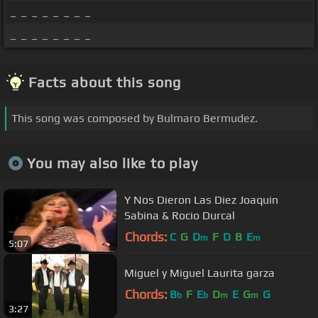
_ _ _ _ _ _ _ _
_ _ _ _ _ _ _ _
Facts about this song
This song was composed by Bulmaro Bermudez.
You may also like to play
Y Nos Dieron Las Diez Joaquin
Sabina & Rocio Durcal
Chords:
C
G
D
F
D
B
E
m
m
5:07
Miguel y Miguel Laurita garza
Chords:
B
F
E
D
E
G
G
b
b
m
m
3:27