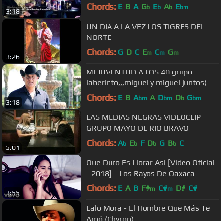
(Laberinto) - VIDEO OFICIAL
Chords:
E
B
A
G
E
A
E
b
b
b
bm
3:18
UN DIA A LA VEZ LOS TIGRES DEL
NORTE
Chords:
G
D
C
E
C
G
m
m
m
3:26
MI JUVENTUD A LOS 40 grupo
laberinto,,,miguel y miguel juntos)
Chords:
E
B
A
A
D
D
G
bm
bm
b
bm
3:18
LAS MEDIAS NEGRAS VIDEOCLIP
GRUPO MAYO DE RIO BRAVO
Chords:
A
E
F
D
G
B
C
b
b
b
b
5:01
Que Duro Es Llorar Asi [Video Oficial
- 2018]- -Los Rayos De Oaxaca
Chords:
E
A
B
F#
C#
D#
C#
m
m
3:55
Lalo Mora - El Hombre Que Más Te
Amó (Chyron)