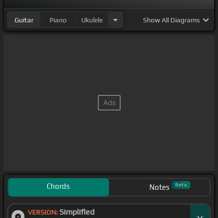
Guitar
Piano
Ukulele
Show
All Diagrams
Chords
Beta
Notes
Simplified
VERSION: