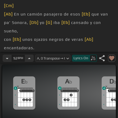
[Cm]
[Ab]
En un camión pasajero de esos
[Eb]
que van
pa' Sonora,
[Db]
yo
[G]
iba
[Eb]
cansado y con
sueño,
con
[Eb]
unos ojazos negros de veras
[Ab]
encantadoras.
Ahora llegando a los mochis yo le vi
[Eb]
buenos
Lyrics
On
92
BPM
modales,
pregunté que dónde era, me dijo
[Ab]
que de
E
A
D
b
b
b
Nogales,
6
4
4
que iba
[Eb]
para Magdalena
[G]
a
[Ab]
visitar a
1
1
1
1
1
1
1
1
1
1
1
2
sus padres.
2
3
4
3
4
2
3