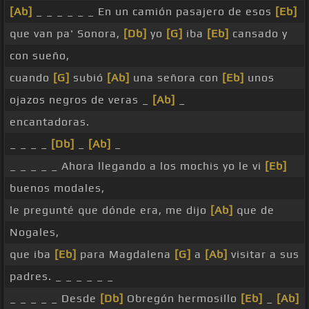
[Ab]
_ _ _ _ _ _ En un camión pasajero de esos
[Eb]
que van pa' Sonora,
[Db]
yo
[G]
iba
[Eb]
cansado y
con sueño,
cuando
[G]
subió
[Ab]
una señora con
[Eb]
unos
ojazos negros de veras _
[Ab]
_
encantadoras.
_ _ _ _
[Db]
_
[Ab]
_
_ _ _ _ _ Ahora llegando a los mochis yo le vi
[Eb]
buenos modales,
le pregunté que dónde era, me dijo
[Ab]
que de
Nogales,
que iba
[Eb]
para Magdalena
[G]
a
[Ab]
visitar a sus
padres. _ _ _ _ _ _
_ _ _ _ _ Desde
[Db]
Obregón hermosillo
[Eb]
_
[Ab]