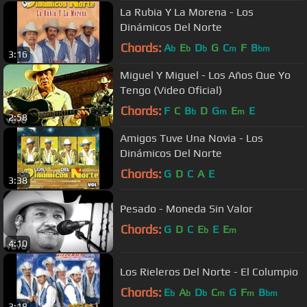
La Rubia Y La Morena - Los
Dinámicos Del Norte
Chords:
A
E
D
G
C
F
B
b
b
b
m
bm
3:16
Miguel Y Miguel - Los Años Que Yo
Tengo (Video Oficial)
Chords:
F
C
B
D
G
E
E
b
m
m
2:58
Amigos Tuve Una Novia - Los
Dinámicos Del Norte
Chords:
G
D
C
A
E
3:38
Pesado - Moneda Sin Valor
Chords:
G
D
C
E
E
E
b
m
4:10
Los Rieleros Del Norte - El Columpio
Chords:
E
A
D
C
G
F
B
b
b
b
m
m
bm
3:18