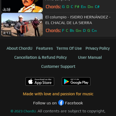
Chords:
G
D
C
F#
E
D
C#
m
m
3:18
El columpio - ISIDRO HERNÁNDEZ -
EL CHACAL DE LA SIERRA
Chords:
F
C
B
G
D
G
C
b
m
m
4:13
About ChordU
Features
Terms Of Use
Privacy Policy
Cancellation & Refund Policy
User Manual
Customer Support
Made with love and passion for music
Follow us on
Facebook
All contents are subject to copyright,
©
2023
ChordU.