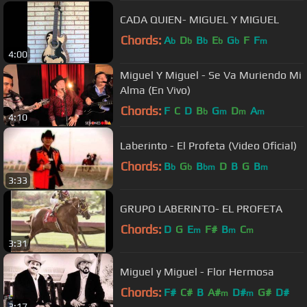
CADA QUIEN- MIGUEL Y MIGUEL
Chords:
A
D
B
E
G
F
F
b
b
b
b
b
m
4:00
Miguel Y Miguel - Se Va Muriendo Mi
Alma (En Vivo)
Chords:
F
C
D
B
G
D
A
b
m
m
m
4:10
Laberinto - El Profeta (Video Oficial)
Chords:
B
G
B
D
B
G
B
b
b
bm
m
3:33
GRUPO LABERINTO- EL PROFETA
Chords:
D
G
E
F#
B
C
m
m
m
3:31
Miguel y Miguel - Flor Hermosa
Chords:
F#
C#
B
A#
D#
G#
D#
m
m
3:17