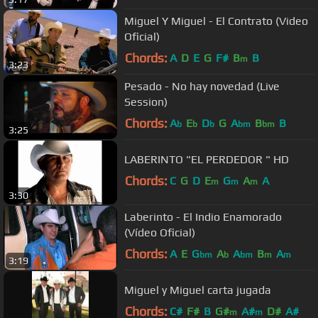
Miguel Y Miguel - El Contrato (Video
Oficial)
Chords:
A
D
E
G
F#
B
B
m
3:23
Pesado - No hay novedad (Live
Session)
Chords:
A
E
D
G
A
B
B
b
b
b
bm
bm
3:25
LABERINTO "EL PERDEDOR " HD
Chords:
C
G
D
E
G
A
A
m
m
m
3:30
Laberinto - El Indio Enamorado
(Vídeo Oficial)
Chords:
A
E
G
A
A
B
A
bm
b
bm
m
m
3:19
Miguel y Miguel carta jugada
Chords:
C#
F#
B
G#
A#
D#
A#
m
m