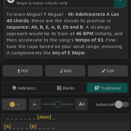
Major & minor chords only
To learn Miguel Y Miguel -
Mi Adolescencia A Los
40 chords
, these are the chords to practise in
sequence: Ab, B, E, A, B, Eb and B
. A strategic
approach would be to train at
46 BPM
initially, and
then accelerate to the song's
tempo of 93
. Fine-
tune the capo based on your vocal range, ensuring
it complements the
key of E Major
.
PDF
Midi
Edit
Hide lyrics
Blocks
Traditional
Autoscroll
_ _ _ _ _ _ _
[Abm]
_
[A]
_ _ _ _
[B]
_ _ _ _