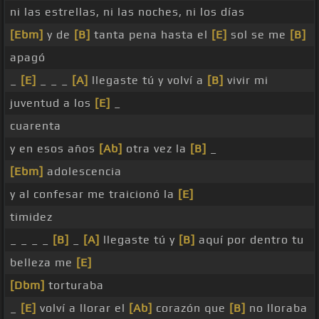
ni las estrellas, ni las noches, ni los días
[Ebm]
y de
[B]
tanta pena hasta el
[E]
sol se me
[B]
apagó
_
[E]
_ _ _
[A]
llegaste tú y volví a
[B]
vivir mi
juventud a los
[E]
_
cuarenta
y en esos años
[Ab]
otra vez la
[B]
_
[Ebm]
adolescencia
y al confesar me traicionó la
[E]
timidez
_ _ _ _
[B]
_
[A]
llegaste tú y
[B]
aquí por dentro tu
belleza me
[E]
[Dbm]
torturaba
_
[E]
volví a llorar el
[Ab]
corazón que
[B]
no lloraba