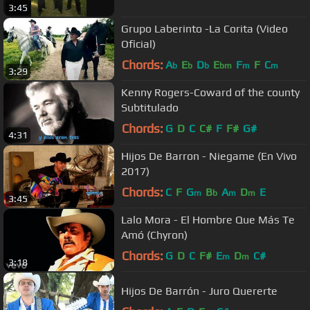
3:45
Grupo Laberinto -La Corita (Video
Oficial)
Chords:
A
E
D
E
F
F
C
b
b
b
bm
m
m
3:29
Kenny Rogers-Coward of the county
Subtitulado
Chords:
G
D
C
C#
F
F#
G#
4:31
Hijos De Barron - Niegame (En Vivo
2017)
Chords:
C
F
G
B
A
D
E
m
b
m
m
3:45
Lalo Mora - El Hombre Que Más Te
Amó (Chyron)
Chords:
G
D
C
F#
E
D
C#
m
m
3:18
Hijos De Barrón - Juro Quererte