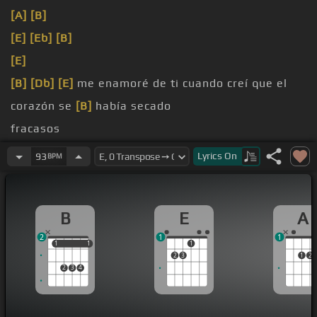
[A]
[B]
[E]
[Eb]
[B]
[E]
[B]
[Db]
[E]
me enamoré de ti cuando creí que el
corazón se
[B]
había secado
fracasos
olvidó
Lyrics
On
93
BPM
de ti cuando las cosas
[Ab]
de este mundo
[B]
no
eran mías
B
E
A
2
1
1
1
1
1
1
1
2
3
1
2
2
3
4