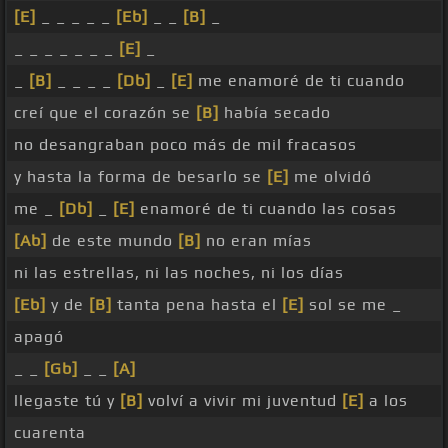
[E]
_ _ _ _ _
[Eb]
_ _
[B]
_
_ _ _ _ _ _ _
[E]
_
_
[B]
_ _ _ _
[Db]
_
[E]
me enamoré de ti cuando
creí que el corazón se
[B]
había secado
no desangraban poco más de mil fracasos
y hasta la forma de besarlo se
[E]
me olvidó
me _
[Db]
_
[E]
enamoré de ti cuando las cosas
[Ab]
de este mundo
[B]
no eran mías
ni las estrellas, ni las noches, ni los días
[Eb]
y de
[B]
tanta pena hasta el
[E]
sol se me _
apagó
_ _
[Gb]
_ _
[A]
llegaste tú y
[B]
volví a vivir mi juventud
[E]
a los
cuarenta