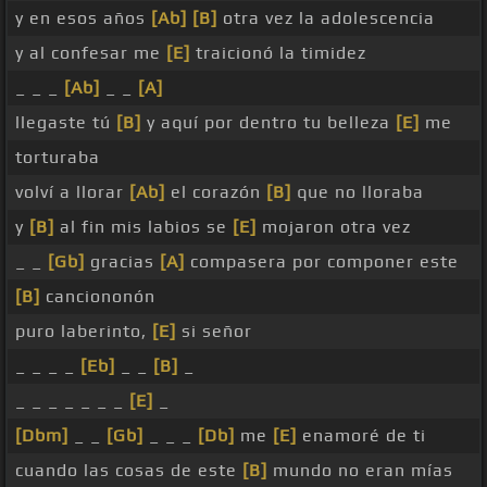
y en esos años
[Ab]
[B]
otra vez la adolescencia
y al confesar me
[E]
traicionó la timidez
_ _ _
[Ab]
_ _
[A]
llegaste tú
[B]
y aquí por dentro tu belleza
[E]
me
torturaba
volví a llorar
[Ab]
el corazón
[B]
que no lloraba
y
[B]
al fin mis labios se
[E]
mojaron otra vez
_ _
[Gb]
gracias
[A]
compasera por componer este
[B]
canciononón
puro laberinto,
[E]
si señor
_ _ _ _
[Eb]
_ _
[B]
_
_ _ _ _ _ _ _
[E]
_
[Dbm]
_ _
[Gb]
_ _ _
[Db]
me
[E]
enamoré de ti
cuando las cosas de este
[B]
mundo no eran mías