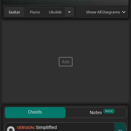
Guitar
Piano
Ukulele
Show
All Diagrams
Chords
Beta
Notes
Simplified
VERSION: