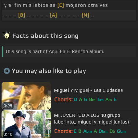
y al fin mis labios se
[E]
mojaron otra vez
_ _ _
[B]
_ _ _ _ _
[A]
_ _ _ _ _
[N]
_
Facts about this song
This song is part of Aqui En El Rancho album.
You may also like to play
Miguel Y Miguel - Las Ciudades
Chords:
D
A
G
B
E
A
E
m
m
m
3:25
MI JUVENTUD A LOS 40 grupo
laberinto,,,miguel y miguel juntos)
Chords:
E
B
A
A
D
D
G
bm
bm
b
bm
3:18