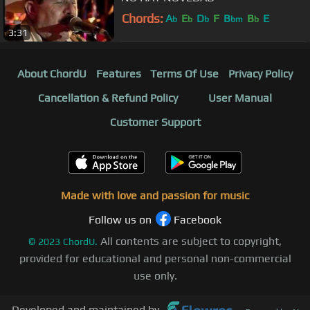
Chords:
A
E
D
F
B
B
E
b
b
b
bm
b
3:31
About ChordU
Features
Terms Of Use
Privacy Policy
Cancellation & Refund Policy
User Manual
Customer Support
Made with love and passion for music
Follow us on
Facebook
All contents are subject to copyright,
©
2023
ChordU.
provided for educational and personal non-commercial
use only.
Developed and maintained by