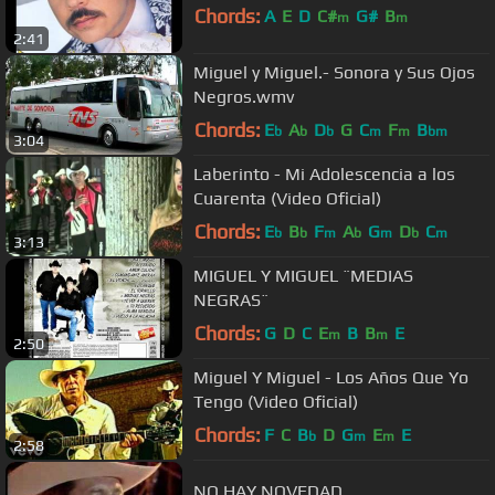
Chords:
A
E
D
C#
G#
B
m
m
2:41
Miguel y Miguel.- Sonora y Sus Ojos
Negros.wmv
Chords:
E
A
D
G
C
F
B
b
b
b
m
m
bm
3:04
Laberinto - Mi Adolescencia a los
Cuarenta (Video Oficial)
Chords:
E
B
F
A
G
D
C
b
b
m
b
m
b
m
3:13
MIGUEL Y MIGUEL ¨MEDIAS
NEGRAS¨
Chords:
G
D
C
E
B
B
E
m
m
2:50
Miguel Y Miguel - Los Años Que Yo
Tengo (Video Oficial)
Chords:
F
C
B
D
G
E
E
b
m
m
2:58
NO HAY NOVEDAD