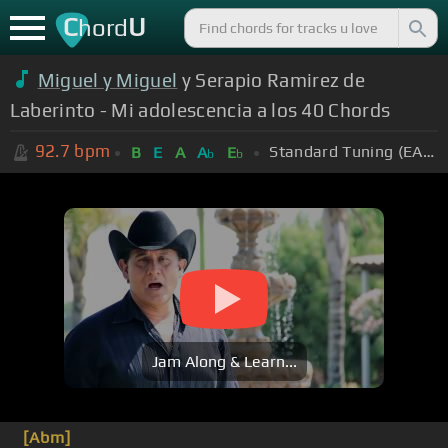
C
U
hord
Miguel y Miguel
y Serapio Ramirez de
Laberinto - Mi adolescencia a los 40 Chords
92.7
bpm
Standard Tuning (EADGBE)
B
E
A
A
E
b
b
Jam Along & Learn...
[Abm]