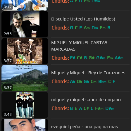
Chords:
A
E
D
E
C#
m
m
3:17
Disculpe Usted (Los Humildes)
Chords:
G
C
F
A
D
E
B
m
m
m
2:56
MIGUEL Y MIGUEL CARTAS
MARCADAS
Chords:
F#
C#
B
G#
G#
F
A#
m
m
m
3:37
Miguel y Miguel - Rey de Corazones
Chords:
A
D
G
C
B
C
F
b
b
b
m
bm
3:37
miguel y miguel sabor de engano
Chords:
B
E
A
C#
C
F#
D#
m
m
2:42
ezequiel peña - una pagina mas