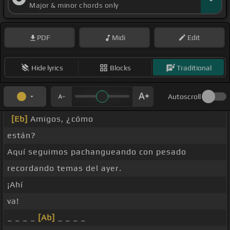
Major & minor chords only
PDF
Midi
Edit
Hide lyrics
Blocks
Traditional
Autoscroll
[Eb]
Amigos, ¿cómo
están?
Aquí seguimos pachangueando con pesado
recordando temas del ayer.
¡Ahí
va!
_ _ _ _
[Ab]
_ _ _ _