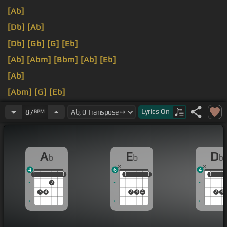
[Ab]
[Db]
[Ab]
[Db]
[Gb]
[G]
[Eb]
[Ab]
[Abm]
[Bbm]
[Ab]
[Eb]
[Ab]
[Abm]
[G]
[Eb]
[Ab]
Lyrics
On
87
BPM
A
E
D
b
b
b
4
6
4
1
1
1
1
1
1
1
1
1
1
1
2
3
4
2
3
4
2
3