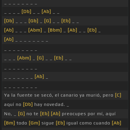
_ _ _ _ _ _ _ _
_ _ _ _
[Db]
_ _
[Ab]
_ _
[Db]
_ _ _
[Gb]
_
[G]
_ _
[Eb]
_ _
[Ab]
_ _ _
[Abm]
_
[Bbm]
_
[Ab]
_ _
[Eb]
_
[Ab]
_ _ _ _ _ _ _ _
_ _ _ _ _ _ _ _
_ _ _
[Abm]
_
[G]
_ _
[Eb]
_ _
_ _ _ _ _ _ _ _
_ _ _ _ _ _ _
[Ab]
_
_ _ _ _ _ _ _ _
Ya la fuente se secó, el canario ya murió, pero
[C]
aquí no
[Db]
hay novedad. _
No, _
[G]
no te
[Eb]
[Ab]
preocupes por mí, aquí
[Bm]
todo
[Gm]
sigue
[Eb]
igual como cuando
[Ab]