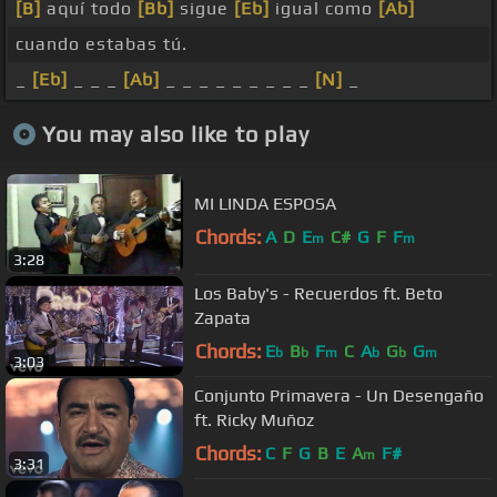
[B]
aquí todo
[Bb]
sigue
[Eb]
igual como
[Ab]
cuando estabas tú.
_
[Eb]
_ _ _
[Ab]
_ _ _ _ _ _ _ _ _
[N]
_
You may also like to play
MI LINDA ESPOSA
Chords:
A
D
E
C#
G
F
F
m
m
3:28
Los Baby's - Recuerdos ft. Beto
Zapata
Chords:
E
B
F
C
A
G
G
b
b
m
b
b
m
3:03
Conjunto Primavera - Un Desengaño
ft. Ricky Muñoz
Chords:
C
F
G
B
E
A
F#
m
3:31