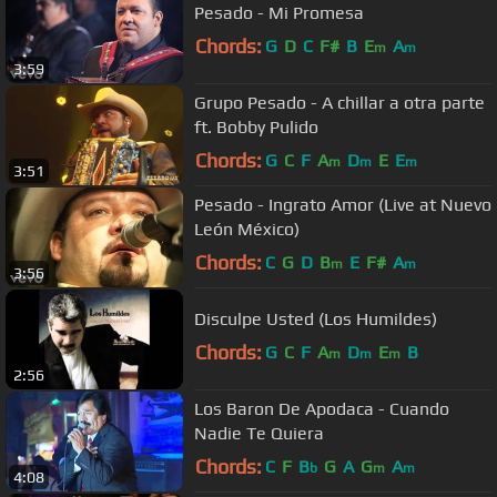
Pesado - Mi Promesa
Chords:
G
D
C
F#
B
E
A
m
m
3:59
Grupo Pesado - A chillar a otra parte
ft. Bobby Pulido
Chords:
G
C
F
A
D
E
E
m
m
m
3:51
Pesado - Ingrato Amor (Live at Nuevo
León México)
Chords:
C
G
D
B
E
F#
A
m
m
3:56
Disculpe Usted (Los Humildes)
Chords:
G
C
F
A
D
E
B
m
m
m
2:56
Los Baron De Apodaca - Cuando
Nadie Te Quiera
Chords:
C
F
B
G
A
G
A
b
m
m
4:08