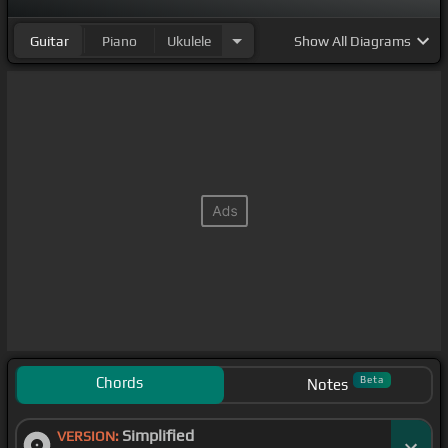
Guitar
Piano
Ukulele
Show
All Diagrams
Chords
Beta
Notes
Simplified
VERSION: