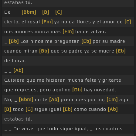
estabas tú.
De _ _
[Bbm]
_
[B]
_
[C]
cierto, el rosal
[Fm]
ya no da flores y el amor de
[C]
mis amores nunca más
[Fm]
ha de volver.
_
[Bb]
Los niños me preguntan
[Eb]
por su madre
cuando miran
[Bb]
que su padre ya se muere
[Eb]
de llorar.
_ _
[Ab]
Quisiera que me hicieran mucha falta y gritarte
que regreses, pero aquí no
[Db]
hay novedad. _
No, _
[Bbm]
no te
[Ab]
preocupes por mí,
[Cm]
aquí
[B]
todo
[G]
sigue igual
[Eb]
como cuando
[Ab]
estabas tú.
_ _ De veras que todo sigue igual, _ los cuadros