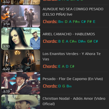
3:53
AUNQUE NO SEA COMIGO PESADO
(CELSO PIÑA) live
Chords:
B
D
A
F#
C#
F#
E
m
m
3:54
ARIEL CAMACHO - HABLEMOS
Chords:
B
E
A
C#
D#
G#
C#
m
m
3:10
Los Enanitos Verdes - Y Ahora Te
Vas
Chords:
E
A
D
C#
4:20
Pesado - Flor De Capomo (En Vivo)
Chords:
D
G
B
m
3:19
Christian Nodal - Adiós Amor (Video
Oficial)