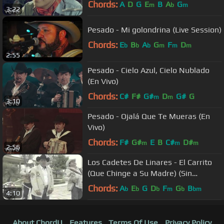
Chords:
A
D
G
E
B
A
G
m
b
m
3:22
Pesado - Mi golondrina (Live Session)
Chords:
E
B
A
G
F
D
b
b
b
m
m
m
2:55
Pesado - Cielo Azul, Cielo Nublado
(En Vivo)
Chords:
C#
F#
G#
D
G#
G
m
m
3:10
Pesado - Ojalá Que Te Mueras (En
Vivo)
Chords:
F#
G#
E
B
C#
D#
m
m
m
2:56
Los Cadetes De Linares - El Carrito
(Que Chinge a Su Madre) (Sin
Censura) Video Official
Chords:
A
E
G
D
F
G
B
b
b
b
m
b
bm
4:10
About ChordU
Features
Terms Of Use
Privacy Policy