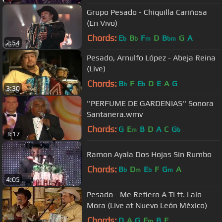
Grupo Pesado - Chiquilla Cariñosa
(En Vivo)
Chords:
E
B
F
D
B
G
A
b
b
m
bm
2:54
Pesado, Arnulfo López - Abeja Reina
(Live)
Chords:
B
F
E
D
E
A
G
b
b
3:30
''PERFUME DE GARDENIAS'' Sonora
Santanera.wmv
Chords:
G
E
B
D
A
C
G
m
b
3:17
Ramon Ayala Dos Hojas Sin Rumbo
Chords:
B
D
E
F
G
A
b
m
b
m
4:05
Pesado - Me Refiero A Ti ft. Lalo
Mora (Live at Nuevo León México)
Chords:
D
A
G
E
B
E
m