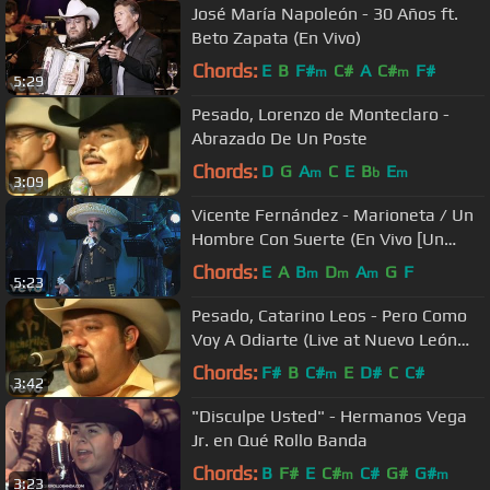
José María Napoleón - 30 Años ft.
Beto Zapata (En Vivo)
Chords:
E
B
F#
C#
A
C#
F#
m
m
5:29
Pesado, Lorenzo de Monteclaro -
Abrazado De Un Poste
Chords:
D
G
A
C
E
B
E
m
b
m
3:09
Vicente Fernández - Marioneta / Un
Hombre Con Suerte (En Vivo [Un
Azteca en el Azteca])
Chords:
E
A
B
D
A
G
F
m
m
m
5:23
Pesado, Catarino Leos - Pero Como
Voy A Odiarte (Live at Nuevo León
México)
Chords:
F#
B
C#
E
D#
C
C#
m
3:42
"Disculpe Usted" - Hermanos Vega
Jr. en Qué Rollo Banda
Chords:
B
F#
E
C#
C#
G#
G#
m
m
3:23