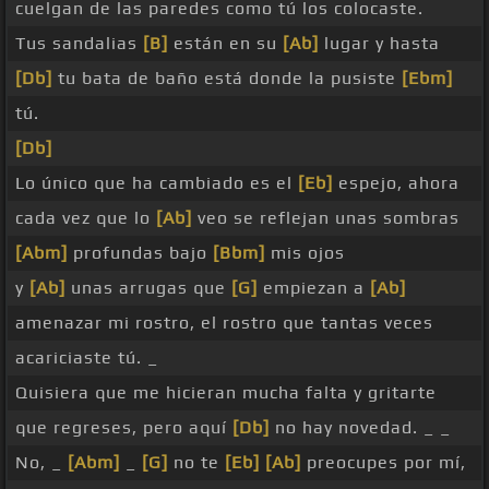
cuelgan de las paredes como tú los colocaste.
Tus sandalias
[B]
están en su
[Ab]
lugar y hasta
[Db]
tu bata de baño está donde la pusiste
[Ebm]
tú.
[Db]
Lo único que ha cambiado es el
[Eb]
espejo, ahora
cada vez que lo
[Ab]
veo se reflejan unas sombras
[Abm]
profundas bajo
[Bbm]
mis ojos
y
[Ab]
unas arrugas que
[G]
empiezan a
[Ab]
amenazar mi rostro, el rostro que tantas veces
acariciaste tú. _
Quisiera que me hicieran mucha falta y gritarte
que regreses, pero aquí
[Db]
no hay novedad. _ _
No, _
[Abm]
_
[G]
no te
[Eb]
[Ab]
preocupes por mí,