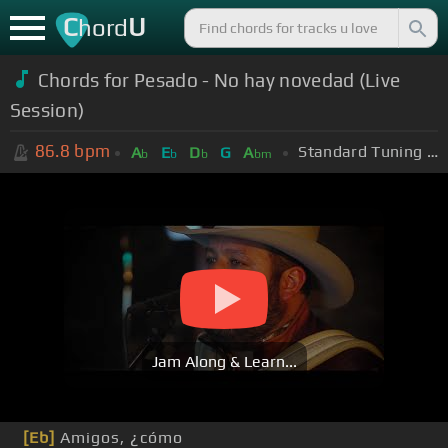
C
U
hord
Chords for Pesado - No hay novedad (Live
Session)
86.8
bpm
Standard Tuning (EADGBE)
A
E
D
G
A
b
b
b
bm
Jam Along & Learn...
[Eb]
Amigos, ¿cómo