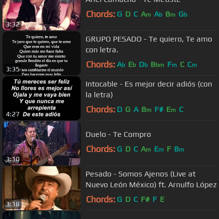
Chords:
G
D
C
A
A
B
G
m
b
m
b
3:32
GRUPO PESADO - Te quiero, Te amo
con letra.
Chords:
A
E
D
B
F
C
C
b
b
b
bm
m
m
3:35
Intocable - Es mejor decir adiós (con
la letra)
Chords:
D
G
A
B
F#
E
C
m
m
4:27
Duelo - Te Compro
Chords:
G
D
C
A
E
F
B
m
m
m
3:10
Pesado - Somos Ajenos (Live at
Nuevo León México) ft. Arnulfo López
Chords:
G
D
C
F#
F
E
3:18