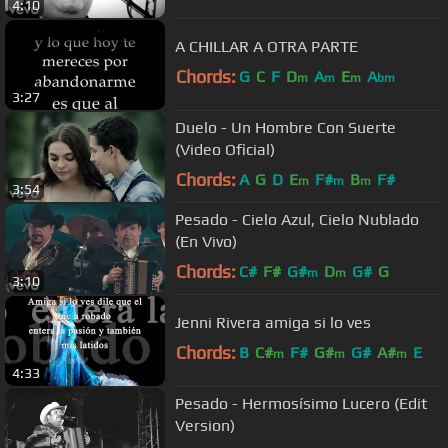
4:10
A CHILLAR A OTRA PARTE
Chords:
G
C
F
D
A
E
A
m
m
m
bm
3:27
Duelo - Un Hombre Con Suerte
(Video Oficial)
Chords:
A
G
D
E
F#
B
F#
m
m
m
3:54
Pesado - Cielo Azul, Cielo Nublado
(En Vivo)
Chords:
C#
F#
G#
D
G#
G
m
m
3:10
Jenni Rivera amiga si lo ves
Chords:
B
C#
F#
G#
G#
A#
E
m
m
m
4:33
Pesado - Hermosísimo Lucero (Edit
Version)