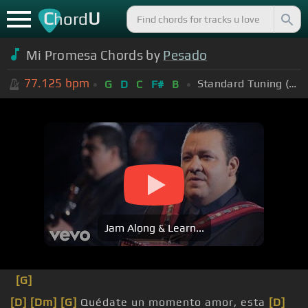
C
U
hord
Mi Promesa Chords by
Pesado
77.125
bpm
Standard Tuning (EADGBE)
G
D
C
F#
B
Jam Along & Learn...
[G]
[D]
[Dm]
[G]
Quédate un momento amor, esta
[D]