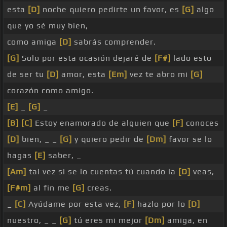
esta
[D]
noche quiero pedirte un favor, es
[G]
algo
que yo sé muy bien,
como amiga
[D]
sabrás comprender.
[G]
Solo por esta ocasión dejaré de
[F#]
lado esto
de ser tu
[D]
amor, esta
[Em]
vez te abro mi
[G]
corazón como amigo.
[E]
_
[G]
_
[B]
[C]
Estoy enamorado de alguien que
[F]
conoces
[D]
bien, _ _
[G]
y quiero pedir de
[Dm]
favor se lo
hagas
[E]
saber, _
[Am]
tal vez si se lo cuentas tú cuando la
[D]
veas,
[F#m]
al fin me
[G]
creas.
_
[C]
Ayúdame por esta vez,
[F]
hazlo por lo
[D]
nuestro, _ _
[G]
tú eres mi mejor
[Dm]
amiga, en