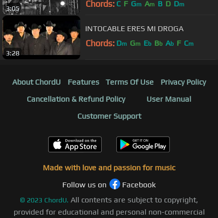
Chords:
C
F
G
A
B
D
D
m
m
m
3:05
INTOCABLE ERES MI DROGA
Chords:
D
G
E
B
A
F
C
m
m
b
b
b
m
3:28
About ChordU
Features
Terms Of Use
Privacy Policy
Cancellation & Refund Policy
User Manual
Customer Support
Made with love and passion for music
Follow us on
Facebook
All contents are subject to copyright,
©
2023
ChordU.
provided for educational and personal non-commercial