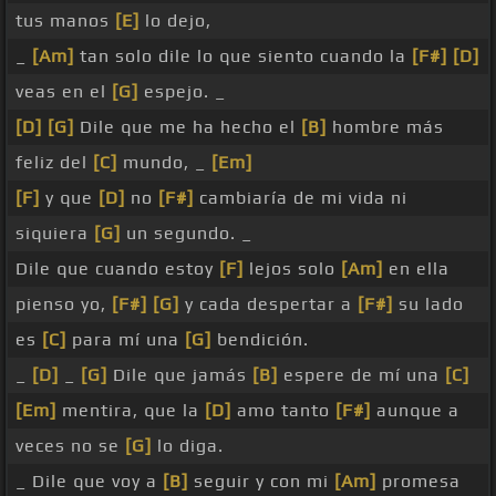
tus manos
[E]
lo dejo,
_
[Am]
tan solo dile lo que siento cuando la
[F#]
[D]
veas en el
[G]
espejo. _
[D]
[G]
Dile que me ha hecho el
[B]
hombre más
feliz del
[C]
mundo, _
[Em]
[F]
y que
[D]
no
[F#]
cambiaría de mi vida ni
siquiera
[G]
un segundo. _
Dile que cuando estoy
[F]
lejos solo
[Am]
en ella
pienso yo,
[F#]
[G]
y cada despertar a
[F#]
su lado
es
[C]
para mí una
[G]
bendición.
_
[D]
_
[G]
Dile que jamás
[B]
espere de mí una
[C]
[Em]
mentira, que la
[D]
amo tanto
[F#]
aunque a
veces no se
[G]
lo diga.
_ Dile que voy a
[B]
seguir y con mi
[Am]
promesa