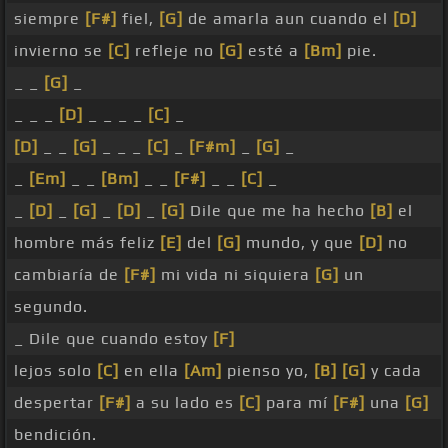
siempre
[F#]
fiel,
[G]
de amarla aun cuando el
[D]
invierno se
[C]
refleje no
[G]
esté a
[Bm]
pie.
_ _
[G]
_
_ _ _
[D]
_ _ _ _
[C]
_
[D]
_ _
[G]
_ _ _
[C]
_
[F#m]
_
[G]
_
_
[Em]
_ _
[Bm]
_ _
[F#]
_ _
[C]
_
_
[D]
_
[G]
_
[D]
_
[G]
Dile que me ha hecho
[B]
el
hombre más feliz
[E]
del
[G]
mundo, y que
[D]
no
cambiaría de
[F#]
mi vida ni siquiera
[G]
un
segundo.
_ Dile que cuando estoy
[F]
lejos solo
[C]
en ella
[Am]
pienso yo,
[B]
[G]
y cada
despertar
[F#]
a su lado es
[C]
para mí
[F#]
una
[G]
bendición.