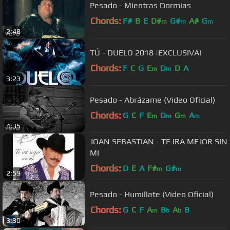
Pesado - Mientras Dormias
Chords:
F#
B
E
D#
G#
A#
G
m
m
m
2:48
TÚ - DUELO 2018 |EXCLUSIVA|
Chords:
F
C
G
E
D
D
A
m
m
3:23
Pesado - Abrázame (Video Oficial)
Chords:
G
C
F
E
D
G
A
m
m
m
m
4:35
JOAN SEBASTIAN - TE IRA MEJOR SIN
MI
Chords:
D
E
A
F#
G#
m
m
2:59
Pesado - Humillate (Video Oficial)
Chords:
G
C
F
A
B
A
B
m
b
b
3:30