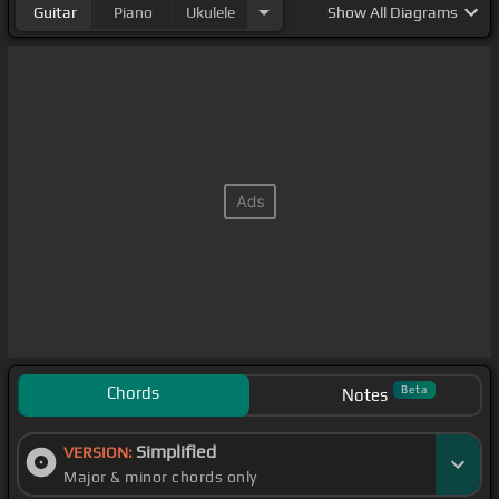
Guitar
Piano
Ukulele
Show
All Diagrams
feliz del
[C]
mundo,
[Em]
Chords
Beta
Notes
Simplified
VERSION:
Major & minor chords only