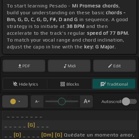
To start learning Pesado -
Mi Promesa chords
,
build your understanding on these basic
chords -
Bm, G, D, C, G, D, F#, D and G
in sequence. A good
strategy is to initiate at
38 BPM
and then
accelerate to the track's regular
speed of 77 BPM
.
To match your vocal range and chord inclination,
adjust the capo in line with the
key: G Major
.
PDF
Midi
Edit
Hide lyrics
Blocks
Traditional
Autoscroll
_ _ _ _ _ _ _ _
_ _ _ _ _
[G]
_ _ _
_ _
[D]
_ _ _ _
[Dm]
[G]
Quédate un momento amor,