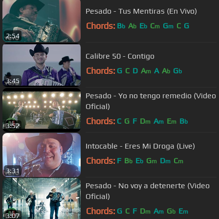
Pesado - Tus Mentiras (En Vivo)
Chords:
B
A
E
C
G
C
G
b
b
b
m
m
2:54
Calibre 50 - Contigo
Chords:
G
C
D
A
A
A
G
m
b
b
3:45
Pesado - Yo no tengo remedio (Video
Oficial)
Chords:
C
G
F
D
A
E
B
m
m
m
b
3:52
Intocable - Eres Mi Droga (Live)
Chords:
F
B
E
G
D
C
b
b
m
m
m
3:31
Pesado - No voy a detenerte (Video
Oficial)
Chords:
G
C
F
D
A
G
E
m
m
b
m
3:07