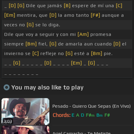
_
[D]
[G]
Dile que jamás
[B]
espere de mí una
[C]
[Em]
mentira, que
[D]
la amo tanto
[F#]
aunque a
veces no
[G]
se lo diga.
Dile que voy a seguir y con mi
[Am]
promesa
siempre
[Bm]
fiel,
[G]
de amarla aun cuando
[D]
el
invierno se
[C]
refleje no
[G]
esté a
[Bm]
pie.
_ _
[G]
_ _ _ _ _
[D]
_ _ _ _
[Em]
_
[G]
_ _ _
_ _ _ _ _ _ _ _
You may also like to play
Pesado - Quiero Que Sepas (En Vivo)
Chords:
E
A
D
F#
B
F#
m
m
3:03
Ariel Camacho - Te Metiste