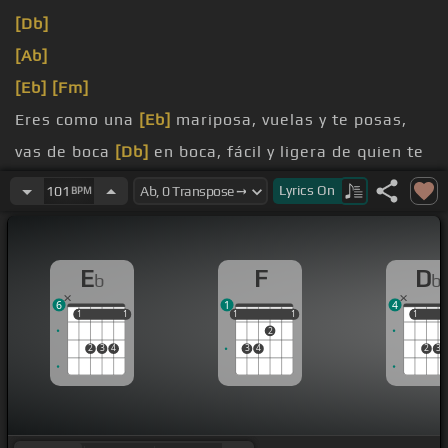
[Db]
[Ab]
[Eb]
[Fm]
Eres como una
[Eb]
mariposa, vuelas y te posas,
vas de boca
[Db]
en boca, fácil y ligera de quien te
[Ab]
provoca.
Lyrics
On
101
BPM
Yo
[Cm]
[Fm]
soy ratón de tu
[Eb]
ratonera, trampa que no mata
E
F
D
b
b
pero no
[Db]
libera, vivo muriendo
[Ab]
prisionero.
6
1
4
1
1
1
1
1
1
1
1
1
1
1
2
2
3
4
3
4
2
3