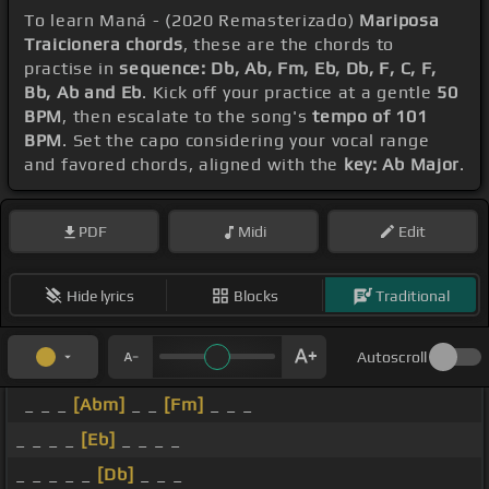
To learn Maná - (2020 Remasterizado)
Mariposa
Traicionera chords
, these are the chords to
practise in
sequence: Db, Ab, Fm, Eb, Db, F, C, F,
Bb, Ab and Eb
. Kick off your practice at a gentle
50
BPM
, then escalate to the song's
tempo of 101
BPM
. Set the capo considering your vocal range
and favored chords, aligned with the
key: Ab Major
.
PDF
Midi
Edit
Hide lyrics
Blocks
Traditional
Autoscroll
_ _ _
[Abm]
_ _
[Fm]
_ _ _
_ _ _ _
[Eb]
_ _ _ _
_ _ _ _ _
[Db]
_ _ _