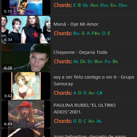
Chords:
E
B
G
A
E
E
D
b
bm
bm
m
bm
5:15
Maná - Oye Mi Amor
Chords:
B
G
A
F#
D
E
m
m
4:34
Chayanne - Dejaría Todo
Chords:
A
D
E
B
F
B
b
b
b
bm
m
b
4:28
voy a ser feliz contigo o sin ti - Grupo
Samuray
Chords:
A
D
G
A
C#
m
3:42
PAULINA RUBIO,"EL ULTIMO
ADIOS"2001.
Chords:
G
D
C
A
A
m
b
4:49
Joan Sebastian -Secreto de amor