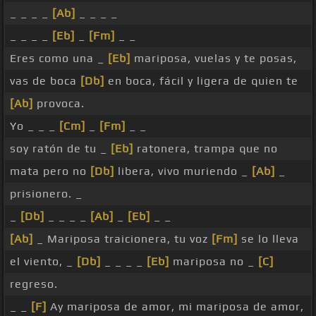
_ _ _ _
[Ab]
_ _ _ _
_ _ _ _
[Eb]
_
[Fm]
_ _
Eres como una _
[Eb]
mariposa, vuelas y te posas,
vas de boca
[Db]
en boca, fácil y ligera de quien te
[Ab]
provoca.
Yo _ _ _
[Cm]
_
[Fm]
_ _
soy ratón de tu _
[Eb]
ratonera, trampa que no
mata pero no
[Db]
libera, vivo muriendo _
[Ab]
_
prisionero. _
_
[Db]
_ _ _ _
[Ab]
_
[Eb]
_ _
[Ab]
_ Mariposa traicionera, tu voz
[Fm]
se lo lleva
el viento, _
[Db]
_ _ _ _
[Eb]
mariposa no _
[C]
regreso.
_ _
[F]
Ay mariposa de amor, mi mariposa de amor,