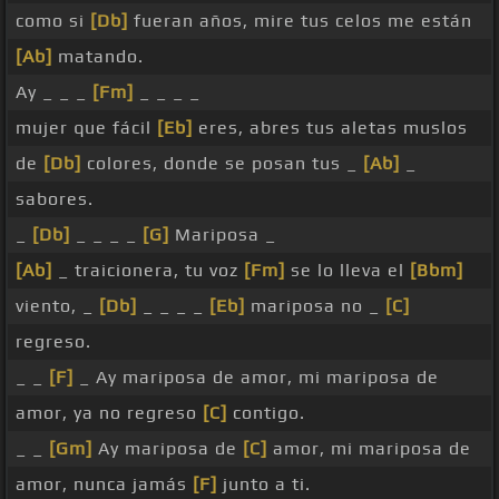
como si
[Db]
fueran años, mire tus celos me están
[Ab]
matando.
Ay _ _ _
[Fm]
_ _ _ _
mujer que fácil
[Eb]
eres, abres tus aletas muslos
de
[Db]
colores, donde se posan tus _
[Ab]
_
sabores.
_
[Db]
_ _ _ _
[G]
Mariposa _
[Ab]
_ traicionera, tu voz
[Fm]
se lo lleva el
[Bbm]
viento, _
[Db]
_ _ _ _
[Eb]
mariposa no _
[C]
regreso.
_ _
[F]
_ Ay mariposa de amor, mi mariposa de
amor, ya no regreso
[C]
contigo.
_ _
[Gm]
Ay mariposa de
[C]
amor, mi mariposa de
amor, nunca jamás
[F]
junto a ti.