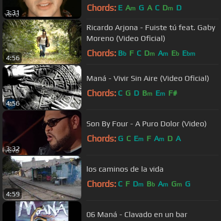
Chords:
E
A
G
A
C
D
D
m
m
3:31
Ricardo Arjona - Fuiste tú feat. Gaby
Moreno (Video Oficial)
Chords:
B
F
C
D
A
E
E
b
m
m
b
bm
4:56
Maná - Vivir Sin Aire (Video Oficial)
Chords:
C
G
D
B
E
F#
m
m
4:56
Son By Four - A Puro Dolor (Video)
Chords:
G
C
E
F
A
D
A
m
m
3:32
los caminos de la vida
Chords:
C
F
D
B
A
G
G
m
b
m
m
4:59
06 Maná - Clavado en un bar