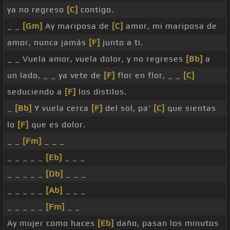
ya no regreso
[C]
contigo.
_ _
[Gm]
Ay mariposa de
[C]
amor, mi mariposa de
amor, nunca jamás
[F]
junto a ti.
_ _ Vuela amor, vuela dolor, y no regreses
[Bb]
a
un lado, _ _ ya vete de
[F]
flor en flor, _ _
[C]
seduciendo a
[F]
los distilos.
_
[Bb]
Y vuela cerca
[F]
del sol, pa'
[C]
que sientas
lo
[F]
que es dolor.
_ _
[Fm]
_ _ _
_ _ _ _ _
[Eb]
_ _ _
_ _ _ _ _
[Db]
_ _ _
_ _ _ _ _
[Ab]
_ _ _
_ _ _ _ _
[Fm]
_ _
Ay mujer como haces
[Eb]
daño, pasan los minutos