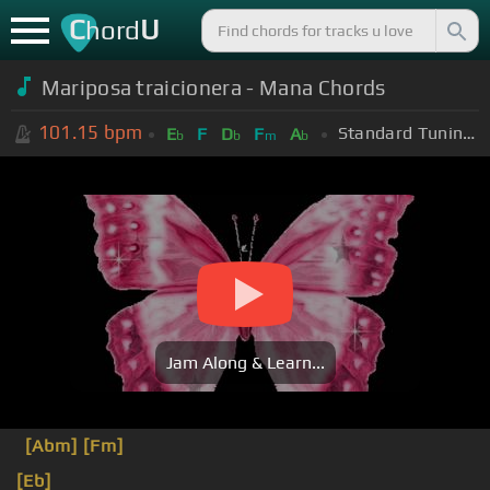
C
U
hord
Mariposa traicionera - Mana Chords
101.15
bpm
Standard Tuning (EADGBE)
E
F
D
F
A
b
b
m
b
Jam Along & Learn...
[Abm]
[Fm]
[Eb]