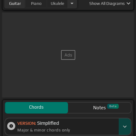
Guitar
Piano
Ukulele
Show
All Diagrams
Chords
Beta
Notes
Simplified
VERSION:
Major & minor chords only