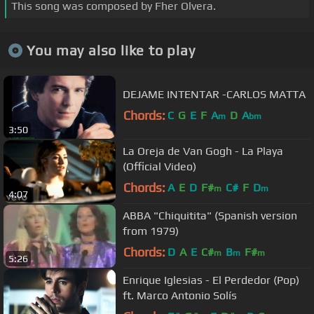
This song was composed by Fher Olvera.
You may also like to play
DEJAME INTENTAR -CARLOS MATTA
Chords:
C
G
E
F
A
D
A
m
bm
3:50
La Oreja de Van Gogh - La Playa
(Official Video)
Chords:
A
E
D
F#
C#
F
D
m
m
4:07
ABBA "Chiquitita" (Spanish version
from 1979)
Chords:
D
A
E
C#
B
F#
m
m
m
5:26
Enrique Iglesias - El Perdedor (Pop)
ft. Marco Antonio Solís