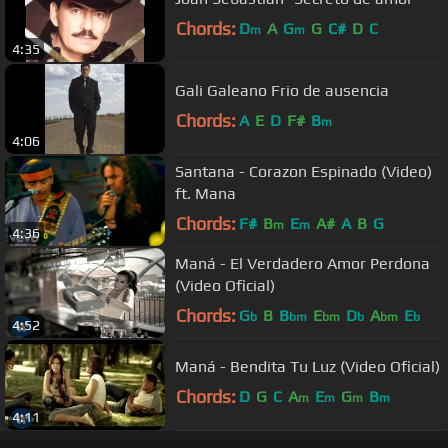
Chords:
D
A
G
G
C#
D
C
m
m
4:35
Gali Galeano Frio de ausencia
Chords:
A
E
D
F#
B
m
4:06
Santana - Corazon Espinado (Video)
ft. Mana
Chords:
F#
B
E
A#
A
B
G
m
m
4:36
Maná - El Verdadero Amor Perdona
(Video Oficial)
Chords:
G
B
B
E
D
A
E
b
bm
bm
b
bm
b
4:52
Maná - Bendita Tu Luz (Video Oficial)
Chords:
D
G
C
A
E
G
B
m
m
m
m
4:11