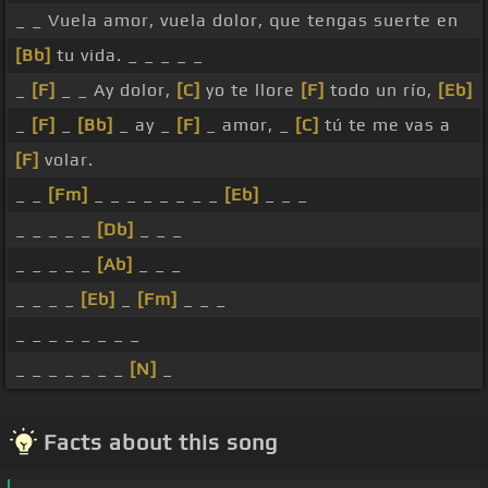
_ _ Vuela amor, vuela dolor, que tengas suerte en
[Bb]
tu vida. _ _ _ _ _
_
[F]
_ _ Ay dolor,
[C]
yo te llore
[F]
todo un río,
[Eb]
_
[F]
_
[Bb]
_ ay _
[F]
_ amor, _
[C]
tú te me vas a
[F]
volar.
_ _
[Fm]
_ _ _ _ _ _ _ _
[Eb]
_ _ _
_ _ _ _ _
[Db]
_ _ _
_ _ _ _ _
[Ab]
_ _ _
_ _ _ _
[Eb]
_
[Fm]
_ _ _
_ _ _ _ _ _ _ _
_ _ _ _ _ _ _
[N]
_
Facts about this song