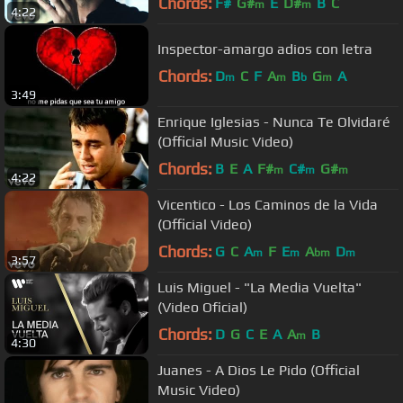
Chords:
F#
G#
E
D#
B
C
m
m
4:22
Inspector-amargo adios con letra
Chords:
D
C
F
A
B
G
A
m
m
b
m
3:49
Enrique Iglesias - Nunca Te Olvidaré
(Official Music Video)
Chords:
B
E
A
F#
C#
G#
m
m
m
4:22
Vicentico - Los Caminos de la Vida
(Official Video)
Chords:
G
C
A
F
E
A
D
m
m
bm
m
3:57
Luis Miguel - "La Media Vuelta"
(Video Oficial)
Chords:
D
G
C
E
A
A
B
m
4:30
Juanes - A Dios Le Pido (Official
Music Video)