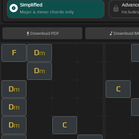
Simplified
Advanc
Major & minor chords only
Include
Download
PDF
Download
Mi
F
D
m
D
m
D
C
m
D
m
D
C
m