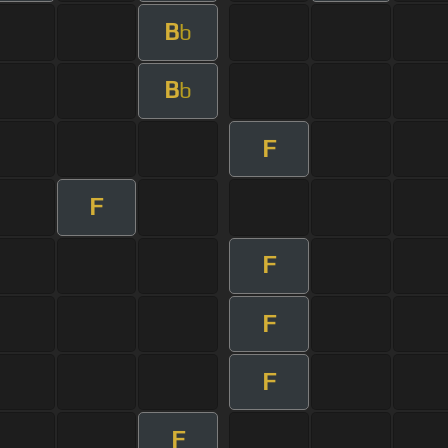
B
b
B
b
F
F
F
F
F
F