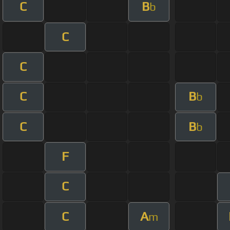
C
B
b
C
C
C
B
b
C
B
b
F
C
C
A
m