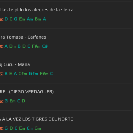
llas te pido los alegres de la sierra
s:
D
C
G
E
A
B
A
m
m
m
ra Tomasa - Caifanes
s:
A
D
B
D
C
F#
C#
m
m
oj Cucu - Maná
s:
B
E
A
C#
G#
F#
C
m
m
m
RE...(DIEGO VERDAGUER)
s:
G
E
C
D
m
A A LA VEZ LOS TIGRES DEL NORTE
s:
G
D
C
E
C
G
m
m
m