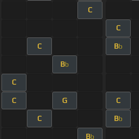
C
C
C
B
b
B
b
C
C
G
C
C
B
b
B
b