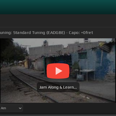
uning:
Standard Tuning (EADGBE)
Capo:
+0
fret
Jam Along & Learn...