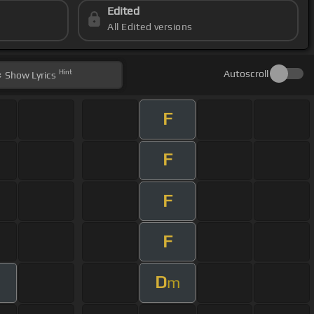
Edited
All Edited versions
Hint
Autoscroll
Show
Lyrics
F
F
F
F
D
m