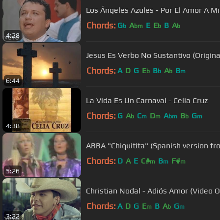
Los Ángeles Azules - Por El Amor A Mi
Chords:
G
A
E
E
B
A
b
bm
b
b
4:28
Jesus Es Verbo No Sustantivo (Original
Chords:
A
D
G
E
B
A
B
b
b
b
m
6:44
La Vida Es Un Carnaval - Celia Cruz
Chords:
G
A
C
D
A
B
G
b
m
m
bm
b
m
4:38
ABBA "Chiquitita" (Spanish version f
Chords:
D
A
E
C#
B
F#
m
m
m
5:26
Christian Nodal - Adiós Amor (Video Of
Chords:
A
D
G
E
B
A
G
m
b
m
3:22