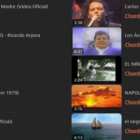
 Madre (Video Oficial)
Carlos 
Chord
3:38
) - Ricardo Arjona
Los Án
Chord
4:37
EL NI
Chord
3:24
rom 1979)
NAPOL
Chord
3:16
icial)
el neg
Chord
4:13