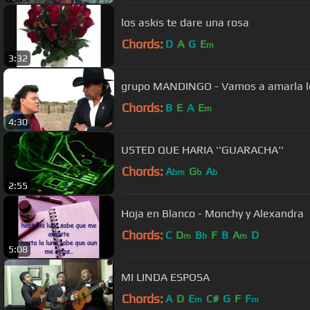
los askis te dare una rosa
Chords:
D
A
G
E
m
3:32
grupo MANDINGO - Vamos a amarla l
Chords:
B
E
A
E
m
4:30
USTED QUE HARIA ''GUARACHA''
Chords:
A
G
A
bm
b
b
2:55
Hoja en Blanco - Monchy y Alexandra
Chords:
C
D
B
F
B
A
D
m
b
m
5:08
MI LINDA ESPOSA
Chords:
A
D
E
C#
G
F
F
m
m