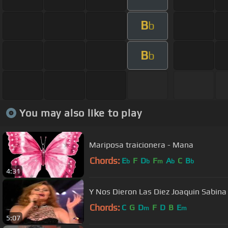
B
b
B
b
You may also like to play
Mariposa traicionera - Mana
Chords:
E
F
D
F
A
C
B
b
b
m
b
b
4:31
Y Nos Dieron Las Diez Joaquin Sabina
Chords:
C
G
D
F
D
B
E
m
m
5:07