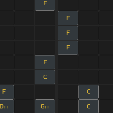
F
F
F
F
F
C
F
C
D
G
C
m
m