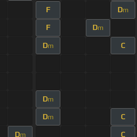
F
D
m
F
D
m
D
C
m
D
m
D
C
m
D
C
m