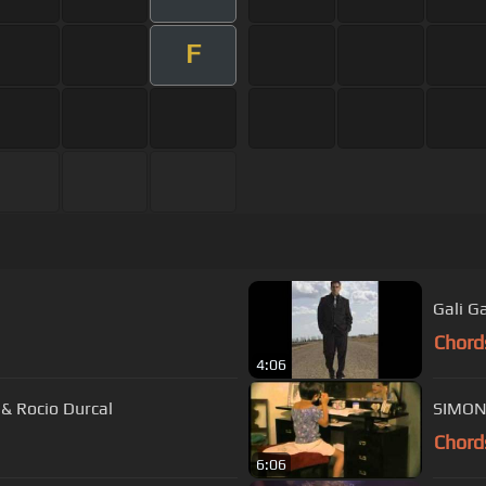
F
Gali G
Chord
4:06
 & Rocio Durcal
SIMON
Chord
6:06