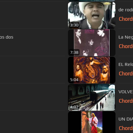
de rodi
Chord
3:30
os dos
La Neg
Chord
7:38
EL Rel
Chord
5:04
VOLVE
Chord
4:07
UN DI
Chord