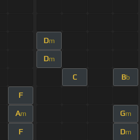
D
m
D
m
C
B
b
F
A
G
m
m
F
D
m