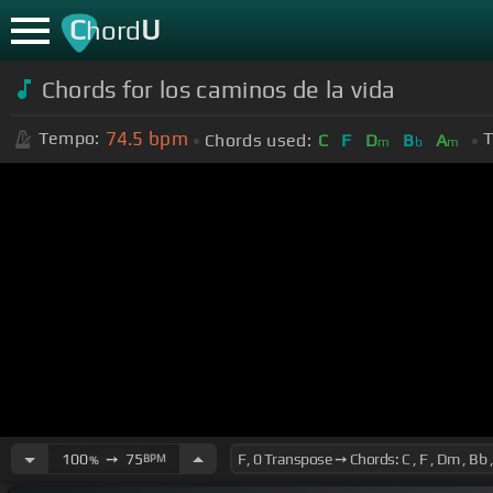
C
U
hord
Chords for los caminos de la vida
74.5
bpm
Tempo:
T
Chords used:
C
F
D
B
A
m
b
m
100
➙
75
BPM
%