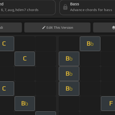
ed
Bass
s 6,7,aug,hdim7 chords
Advance chords for bass
di
Edit
This Version
C
B
b
C
B
b
B
b
C
B
b
B
F
b