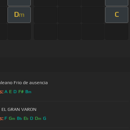
D
C
m
aleano Frio de ausencia
s:
A
E
D
F#
B
m
 EL GRAN VARON
s:
F
G
B
E
D
D
G
m
b
b
m