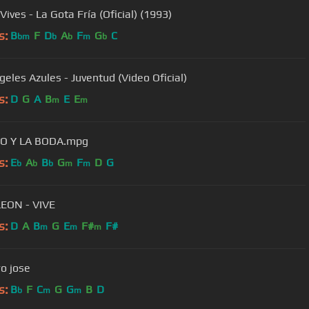
Vives - La Gota Fría (Oficial) (1993)
s:
B
F
D
A
F
G
C
bm
b
b
m
b
geles Azules - Juventud (Video Oficial)
s:
D
G
A
B
E
E
m
m
ÑO Y LA BODA.mpg
s:
E
A
B
G
F
D
G
b
b
b
m
m
EON - VIVE
s:
D
A
B
G
E
F#
F#
m
m
m
ro jose
s:
B
F
C
G
G
B
D
b
m
m