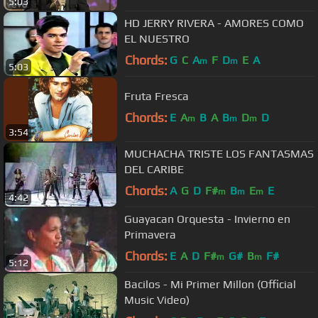
5:03
HD JERRY RIVERA - AMORES COMO
EL NUESTRO
Chords:
G
C
A
F
D
E
A
m
m
5:03
Fruta Fresca
Chords:
E
A
B
A
B
D
D
m
m
m
3:54
MUCHACHA TRISTE LOS FANTASMAS
DEL CARIBE
Chords:
A
G
D
F#
B
E
E
m
m
m
4:42
Guayacan Orquesta - Invierno en
Primavera
Chords:
E
A
D
F#
G#
B
F#
m
m
5:12
Bacilos - Mi Primer Millon (Official
Music Video)