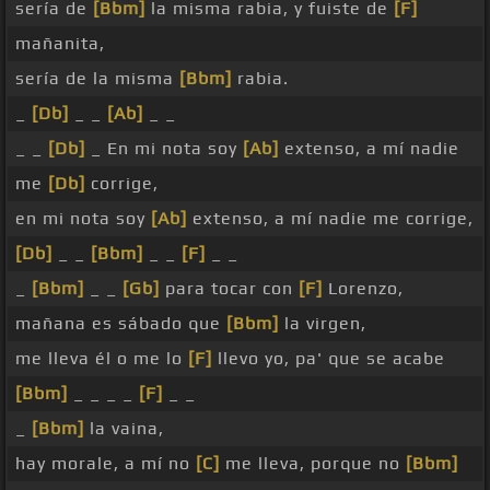
sería de
[Bbm]
la misma rabia, y fuiste de
[F]
mañanita,
sería de la misma
[Bbm]
rabia.
_
[Db]
_ _
[Ab]
_ _
_ _
[Db]
_ En mi nota soy
[Ab]
extenso, a mí nadie
me
[Db]
corrige,
en mi nota soy
[Ab]
extenso, a mí nadie me corrige,
[Db]
_ _
[Bbm]
_ _
[F]
_ _
_
[Bbm]
_ _
[Gb]
para tocar con
[F]
Lorenzo,
mañana es sábado que
[Bbm]
la virgen,
me lleva él o me lo
[F]
llevo yo, pa' que se acabe
[Bbm]
_ _ _ _
[F]
_ _
_
[Bbm]
la vaina,
hay morale, a mí no
[C]
me lleva, porque no
[Bbm]