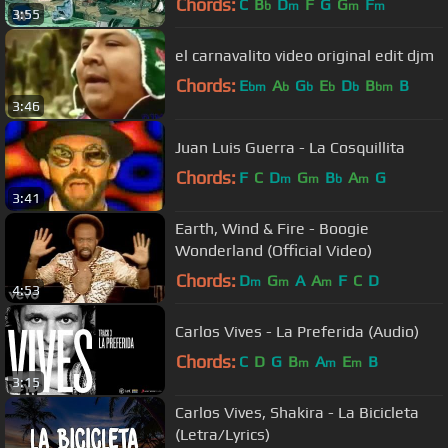
Chords:
C
B
D
F
G
G
F
b
m
m
m
3:55
el carnavalito video original edit djm
Chords:
E
A
G
E
D
B
B
bm
b
b
b
b
bm
3:46
Juan Luis Guerra - La Cosquillita
Chords:
F
C
D
G
B
A
G
m
m
b
m
3:41
Earth, Wind & Fire - Boogie
Wonderland (Official Video)
Chords:
D
G
A
A
F
C
D
m
m
m
4:53
Carlos Vives - La Preferida (Audio)
Chords:
C
D
G
B
A
E
B
m
m
m
3:15
Carlos Vives, Shakira - La Bicicleta
(Letra/Lyrics)