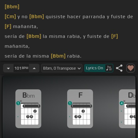
[Bbm]
[Cm]
y no
[Bbm]
quisiste hacer parranda y fuiste de
[F]
mañanita,
sería de
[Bbm]
la misma rabia, y fuiste de
[F]
mañanita,
sería de la misma
[Bbm]
rabia.
[Db]
En mi nota soy
[Ab]
extenso, a mí nadie me
Lyrics
On
101
BPM
[Db]
corrige,
a mí nadie me corrige,
B
F
D
bm
b
[Bbm]
[Gb]
para tocar con
[F]
Lorenzo, mañana es
1
1
4
sábado que
[Bbm]
la virgen,
1
1
1
1
1
1
1
1
1
1
1
2
2
3
4
3
4
2
3