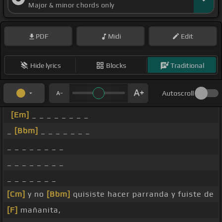
Major & minor chords only
PDF
Midi
Edit
Hide lyrics
Blocks
Traditional
Autoscroll
[Em]
_ _ _ _ _ _ _ _
_
[Bbm]
_ _ _ _ _ _ _
_ _ _ _ _ _ _ _
_ _ _ _ _ _ _ _
_ _ _ _ _ _ _
[Cm]
y no
[Bbm]
quisiste hacer parranda y fuiste de
[F]
mañanita,