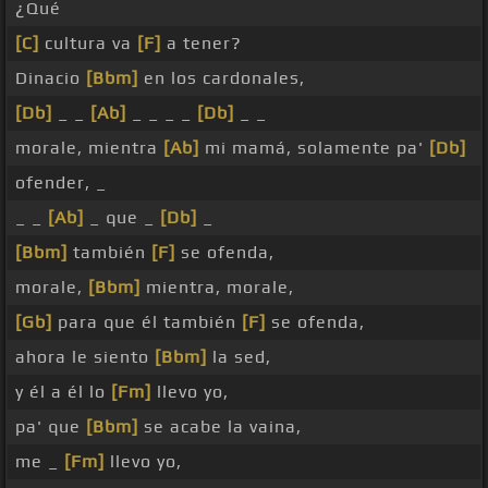
¿Qué
[C]
cultura va
[F]
a tener?
Dinacio
[Bbm]
en los cardonales,
[Db]
_ _
[Ab]
_ _ _ _
[Db]
_ _
morale, mientra
[Ab]
mi mamá, solamente pa'
[Db]
ofender, _
_ _
[Ab]
_ que _
[Db]
_
[Bbm]
también
[F]
se ofenda,
morale,
[Bbm]
mientra, morale,
[Gb]
para que él también
[F]
se ofenda,
ahora le siento
[Bbm]
la sed,
y él a él lo
[Fm]
llevo yo,
pa' que
[Bbm]
se acabe la vaina,
me _
[Fm]
llevo yo,