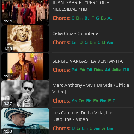
JUAN GABRIEL "PERO QUE
NECESIDAD "HD
Chords:
C
D
B
F
G
E
A
m
b
b
b
4:44
Celia Cruz - Quimbara
Chords:
E
D
G
B
C
B
A
m
m
m
4:56
SERGIO VARGAS -LA VENTANITA
Chords:
G#
F#
C#
D#
A#
A#
D#
m
m
4:47
Marc Anthony - Vivir Mi Vida (Official
Video)
Chords:
A
C
B
E
G
F
C
b
m
b
b
m
5:27
Los Caminos De La Vida, Los
Diablitos - Video
Chords:
D
G
E
C
A
A
B
m
m
m
4:30