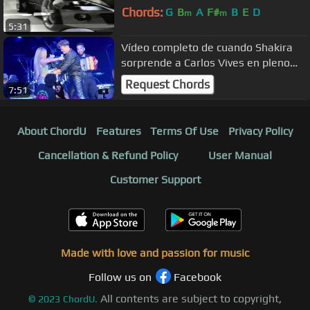
Chords:
G
B
A
F#
B
E
D
m
m
5:31
Vídeo completo de cuando Shakira
sorprende a Carlos Vives en pleno
concierto -Miami Tour de 30 años
Request Chords
7:51
About ChordU
Features
Terms Of Use
Privacy Policy
Cancellation & Refund Policy
User Manual
Customer Support
Made with love and passion for music
Follow us on
Facebook
All contents are subject to copyright,
©
2023
ChordU.