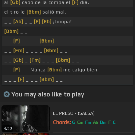
al
[Gb]
cabo de la compa el
[F]
día,
el tiro le
[Bbm]
salió mal,
_ _
[Ab]
_ _
[F]
[Eb]
¡Jumpa!
[Bbm]
_ _
_ _
[F]
_ _ _ _
[Bbm]
_ _
_ _
[Fm]
_ _ _ _
[Bbm]
_ _
_ _
[Gb]
_
[Fm]
_ _ _
[Bbm]
_ _
_ _
[F]
_ _ Nunca
[Bbm]
me caigo bien.
_ _ _
[F]
_ _ _
[Bbm]
_ _
You may also like to play
EL PRESO - (SALSA)
Chords:
G
C
F
A
D
F
C
m
m
b
m
4:52