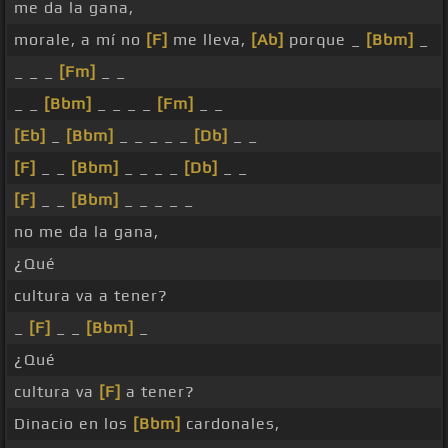
me da la gana,
morale, a mí no
[F]
me lleva,
[Ab]
porque _
[Bbm]
_
_ _ _
[Fm]
_ _
_ _
[Bbm]
_ _ _ _
[Fm]
_ _
[Eb]
_
[Bbm]
_ _ _ _ _
[Db]
_ _
[F]
_ _
[Bbm]
_ _ _ _
[Db]
_ _
[F]
_ _
[Bbm]
_ _ _ _ _
no me da la gana,
¿Qué
cultura va a tener?
_
[F]
_ _
[Bbm]
_
¿Qué
cultura va
[F]
a tener?
Dinacio en los
[Bbm]
cardonales,