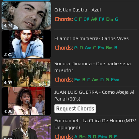
Cristian Castro - Azul
Chords:
C
F
C#
A#
F#
D
G
m
4:24
El amor de mi tierra- Carlos Vives
Chords:
G
D
A
C
E
B
B
m
m
m
3:29
Sonora Dinamita - Que nadie sepa
mi sufrir
Chords:
E
B
C
A
D
G
E
m
m
bm
4:05
JUAN LUIS GUERRA - Como Abeja Al
Panal (90's)
Request Chords
4:06
Emmanuel - La Chica De Humo (MTV
Unplugged)
Chords:
A
B
G
D
F#
B
E
m
m