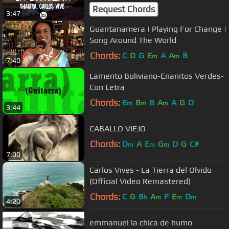
Request Chords
3:47
Guantanamera | Playing For Change |
Song Around The World
Chords:
C
D
G
E
A
A
B
m
m
7:40
Lamento Boliviano-Enanitos Verdes-
Con Letra
Chords:
E
B
B
A
A
G
D
m
m
m
3:44
CABALLO VIEJO
Chords:
D
A
E
G
D
G
C#
m
m
m
7:00
Carlos Vives - La Tierra del Olvido
(Official Video Remastered)
Chords:
C
G
B
A
F
E
D
b
m
m
m
4:20
emmanuel la chica de humo