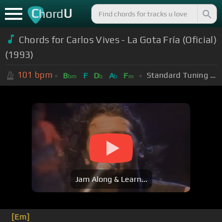
C
U
hord
Chords for Carlos Vives - La Gota Fría (Oficial)
(1993)
101
bpm
Standard Tuning (EADGBE)
B
F
D
A
F
bm
b
b
m
Jam Along & Learn...
[Em]