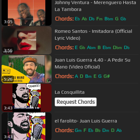
Johnny Ventura - Merenguero Hasta
La Tambora
Chords:
E
A
D
F
B
G
G
b
b
b
m
bm
b
3:05
Romeo Santos - Imitadora (Official
Lyric Video)
Chords:
E
G
A
B
E
D
D
b
bm
bm
bm
b
3:56
Juan Luis Guerra 4.40 - A Pedir Su
Mano (Video Oficial)
Chords:
A
D
B
E
G
G#
m
5:26
La Cosquillita
Request Chords
3:43
el farolito- Juan Luis Guerra
Chords:
G
F
E
B
D
D
A
m
b
b
m
b
3:43