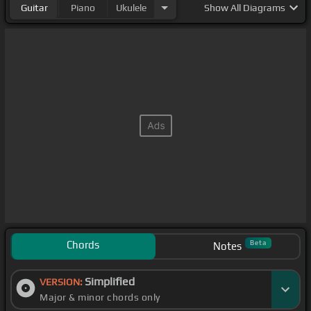
Guitar
Piano
Ukulele
Show
All Diagrams
Chords
Beta
Notes
Simplified
VERSION:
Major & minor chords only