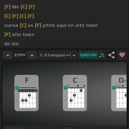
[F]
Me
[C]
[F]
[C]
[F]
[C]
[F]
suena
[C]
un
[F]
pitito aquí en alto town
[F]
alto town
de lao'
protagonizao'
Lyrics
On
87
BPM
F
C
D
m
1
1
1
1
1
1
1
1
1
2
2
2
3
4
3