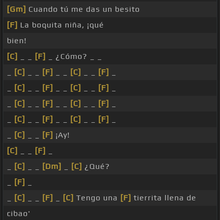
[Gm]
Cuando tú me das un besito
[F]
La boquita niña, ¡qué
bien!
[C]
_ _
[F]
_ ¿Cómo? _ _
_
[C]
_ _
[F]
_ _
[C]
_ _
[F]
_
_
[C]
_ _
[F]
_ _
[C]
_ _
[F]
_
_
[C]
_ _
[F]
_ _
[C]
_ _
[F]
_
_
[C]
_ _
[F]
_ _
[C]
_ _
[F]
_
_
[C]
_ _
[F]
¡Ay!
[C]
_ _
[F]
_
_
[C]
_ _
[Dm]
_
[C]
¿Qué?
_
[F]
_
_
[C]
_ _
[F]
_
[C]
Tengo una
[F]
tierrita llena de
cibao'