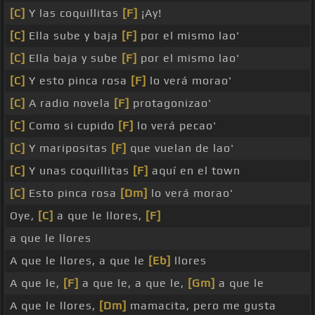
[C]
Y las coquillitas
[F]
¡Ay!
[C]
Ella sube y baja
[F]
por el mismo lao'
[C]
Ella baja y sube
[F]
por el mismo lao'
[C]
Y esto pinca rosa
[F]
lo verá morao'
[C]
A radio novela
[F]
protagonizao'
[C]
Como si cupido
[F]
lo verá pecao'
[C]
Y maripositas
[F]
que vuelan de lao'
[C]
Y unas coquillitas
[F]
aquí en el town
[C]
Esto pinca rosa
[Dm]
lo verá morao'
Oye,
[C]
a que le llores,
[F]
a que le llores
A que le llores, a que le
[Eb]
llores
A que le,
[F]
a que le, a que le,
[Gm]
a que le
A que le llores,
[Dm]
mamacita, pero me gusta