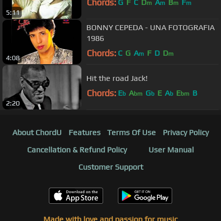
Chords:
G
F
C
D
A
B
F
m
m
m
m
5:11
BONNY CEPEDA - UNA FOTOGRAFIA
1986
Chords:
C
G
A
F
D
D
m
m
4:08
Hit the road Jack!
Chords:
E
A
G
E
A
E
B
b
bm
b
b
bm
2:20
About ChordU
Features
Terms Of Use
Privacy Policy
Cancellation & Refund Policy
User Manual
Customer Support
Made with love and passion for music