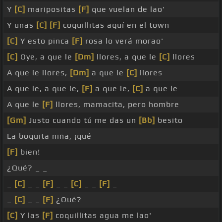
Y
[C]
maripositas
[F]
que vuelan de lao'
Y unas
[C]
[F]
coquillitas aquí en el town
[C]
Y esto pinca
[F]
rosa lo verá morao'
[C]
Oye, a que le
[Dm]
llores, a que le
[C]
llores
A que le llores,
[Dm]
a que le
[C]
llores
A que le, a que le,
[F]
a que le,
[C]
a que le
A que le
[F]
llores, mamacita, pero hombre
[Gm]
Justo cuando tú me das un
[Bb]
besito
La boquita niña, ¡qué
[F]
bien!
¿Qué? _ _
_
[C]
_ _
[F]
_ _
[C]
_ _
[F]
_
_
[C]
_ _
[F]
¿Qué?
[C]
Y las
[F]
coquillitas agua me lao'