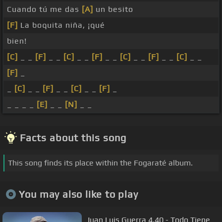
Cuando tú me das
[A]
un besito
[F]
La boquita niña, ¡qué
bien!
[C]
_ _
[F]
_ _
[C]
_ _
[F]
_ _
[C]
_ _
[F]
_ _
[C]
_ _
[F]
_
_
[C]
_ _
[F]
_ _
[C]
_ _
[F]
_
_ _ _ _
[E]
_ _
[N]
_ _
Facts about this song
This song finds its place within the Fogaraté album.
You may also like to play
Juan Luis Guerra 4.40 - Todo Tiene