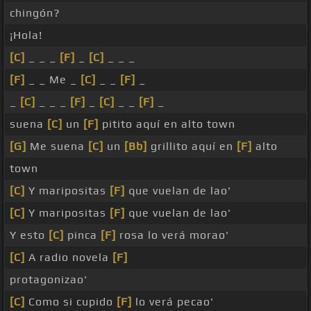
chingón?
¡Hola!
[C]
_ _ _
[F]
_
[C]
_ _ _
[F]
_ _ Me _
[C]
_ _
[F]
_
_
[C]
_ _ _
[F]
_
[C]
_ _
[F]
_
suena
[C]
un
[F]
pitito aquí en alto town
[G]
Me suena
[C]
un
[Bb]
grillito aquí en
[F]
alto
town
[C]
Y maripositas
[F]
que vuelan de lao'
[C]
Y maripositas
[F]
que vuelan de lao'
Y esto
[C]
pinca
[F]
rosa lo verá morao'
[C]
A radio novela
[F]
protagonizao'
[C]
Como si cupido
[F]
lo verá pecao'