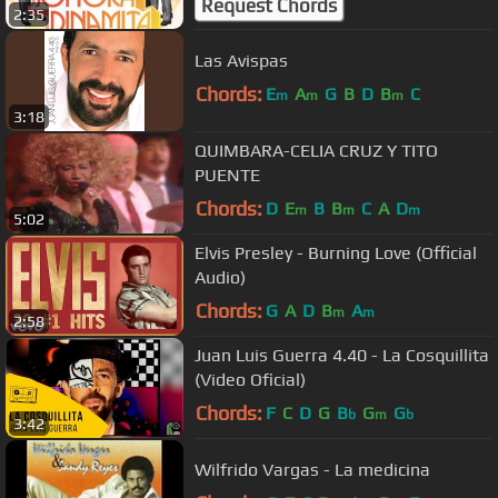
Request Chords
2:35
Las Avispas
Chords:
E
A
G
B
D
B
C
m
m
m
3:18
QUIMBARA-CELIA CRUZ Y TITO
PUENTE
Chords:
D
E
B
B
C
A
D
m
m
m
5:02
Elvis Presley - Burning Love (Official
Audio)
Chords:
G
A
D
B
A
m
m
2:58
Juan Luis Guerra 4.40 - La Cosquillita
(Video Oficial)
Chords:
F
C
D
G
B
G
G
b
m
b
3:42
Wilfrido Vargas - La medicina