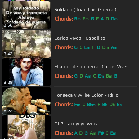
Soldado ( Juan Luis Guerra )
Chords:
B
E
G
E
A
D
D
m
m
m
3:56
Carlos Vives - Caballito
Chords:
G
C
E
F
D
D
A
m
m
m
3:42
El amor de mi tierra- Carlos Vives
Chords:
G
D
A
C
E
B
B
m
m
m
3:29
Fonseca y Willie Colón - Idilio
Chords:
F
C
B
F
B
D
E
m
bm
b
b
b
6:22
DLG - acuyuye.wmv
Chords:
A
D
G
A
F#
C
E
m
m