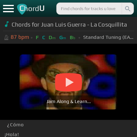
C
U
hord
Chords for Juan Luis Guerra - La Cosquillita
87
bpm
Standard Tuning (EADGBE)
F
C
D
G
B
m
m
b
Jam Along & Learn...
¿Cómo
¡Hola!