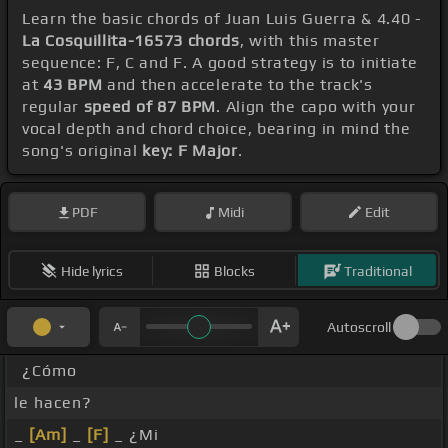
Learn the basic chords of Juan Luis Guerra & 4.40 -
La Cosquillita-16573 chords
, with this master
sequence: F, C and F. A good strategy is to initiate
at
43 BPM
and then accelerate to the track's
regular
speed of 87 BPM
. Align the capo with your
vocal depth and chord choice, bearing in mind the
song's original
key: F Major
.
PDF
Midi
Edit
Hide lyrics
Blocks
Traditional
Autoscroll
¿Cómo
le hacen?
_
[Am]
_
[F]
_ ¿Mi