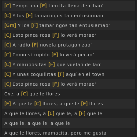
[C]
Tengo una
[F]
tierrita llena de cibao'
[C]
Y los
[F]
tamaringos tan entusiamao'
[Gm]
Y los
[F]
tamaringos tan entusiamao'
[C]
Esto pinca rosa
[F]
lo verá morao'
[C]
A radio
[F]
novela protagonizao'
[C]
Como si cupido
[F]
lo verá pecao'
[C]
Y maripositas
[F]
que vuelan de lao'
[C]
Y unas coquillitas
[F]
aquí en el town
[C]
Esto pinca rosa
[F]
lo verá morao'
Oye, a
[C]
que le llores
[F]
A que le
[C]
llores, a que le
[F]
llores
A que le llores, a
[C]
que le, a
[F]
que le
A que le, a que le, a que le
A que le llores, mamacita, pero me gusta