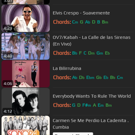
5:01
Elvis Crespo - Suavemente
Chords:
C
G
A
D
B
B
m
b
m
4:29
OV7/Kabah - La Calle de las Sirenas
(En Vivo)
Chords:
B
F
C
D
G
E
b
m
m
b
4:40
La Bilirrubina
Chords:
A
D
E
G
E
B
C
b
b
bm
b
b
b
m
4:06
Everybody Wants To Rule The World
Chords:
G
D
F#
A
E
B
m
m
m
4:12
Carmen Se Me Perdio La Cadenita .
Cumbia