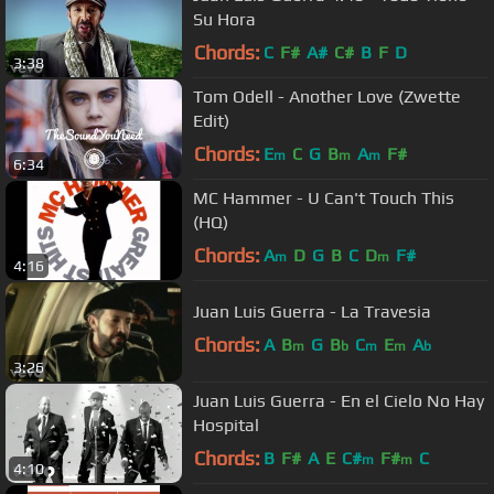
Su Hora
Chords:
C
F#
A#
C#
B
F
D
3:38
Tom Odell - Another Love (Zwette
Edit)
Chords:
E
C
G
B
A
F#
m
m
m
6:34
MC Hammer - U Can't Touch This
(HQ)
Chords:
A
D
G
B
C
D
F#
m
m
4:16
Juan Luis Guerra - La Travesia
Chords:
A
B
G
B
C
E
A
m
b
m
m
b
3:26
Juan Luis Guerra - En el Cielo No Hay
Hospital
Chords:
B
F#
A
E
C#
F#
C
m
m
4:10