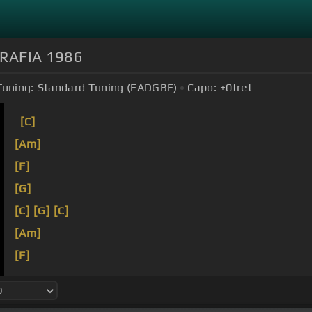
RAFIA 1986
Tuning:
Standard Tuning (EADGBE)
Capo:
+0
fret
[C]
[Am]
[F]
[G]
[C]
[G]
[C]
[Am]
[F]
[G]