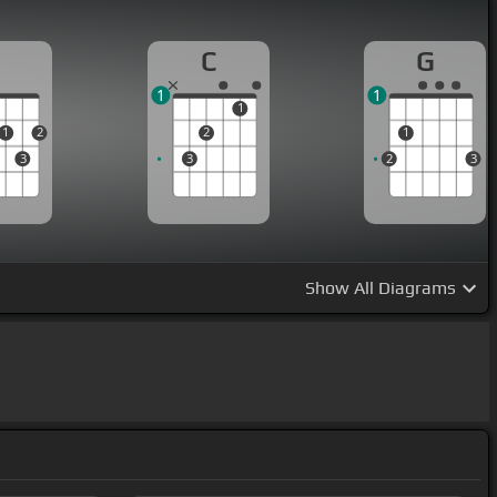
D
C
G
1
1
1
1
2
2
1
3
3
2
3
Show
All Diagrams