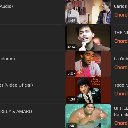
 Audio)
Carlos
Chord
4:45
Chord
4:34
rodome)
La Qui
Chord
5:07
e) (Video Oficial)
Todo M
Chord
4:29
OFFICI
V REIJY & AMARO
Kamak
Chord
3:48