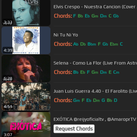
Elvis Crespo - Nuestra Cancion (Cover
Chords:
F
B
E
G
D
C
G
b
b
m
m
b
3:33
Ni Tu Ni Yo
Chords:
A
D
B
F
G
E
C
b
b
bm
b
bm
4:39
Selena - Como La Flor (Live From Ast
Chords:
B
E
F
G
D
E
C
b
b
m
m
m
6:28
Juan Luis Guerra 4.40 - El Farolito (Liv
Chords:
G
F
E
D
G
B
D
m
b
m
b
4:51
EXÓTICA @reijyoficialtv , @AmaroprT
Request Chords
3:07