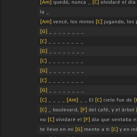
[Am]
quedó, nunca _
[C]
olvidaré el dí
la _
[Am]
vencé, los minos
[C]
jugando, los
[G]
_ _ _ _ _ _ _ _
[C]
_ _ _ _ _ _ _ _
[G]
_ _ _ _ _ _ _ _
[C]
_ _ _ _ _ _ _ _
[G]
_ _ _ _ _ _ _ _
[C]
_ _ _ _ _ _ _ _
[G]
_ _ _ _ _ _ _ _
[C]
_ _ _ _
[Am]
_ _ El
[C]
cielo fue de
[
[C]
_ boulevard,
[F]
del café, y el árbol
no
[C]
olvidaré el
[F]
día que sentaba e
te llevo en mi
[G]
mente a ti
[C]
y en mí