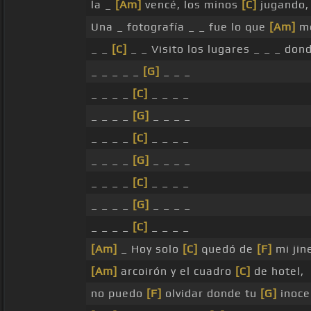
la _
[Am]
vencé, los minos
[C]
jugando,
Una _ fotografía _ _ fue lo que
[Am]
me
_ _
[C]
_ _ Visito los lugares _ _ _ don
_ _ _ _ _
[G]
_ _ _
_ _ _ _
[C]
_ _ _ _
_ _ _ _
[G]
_ _ _ _
_ _ _ _
[C]
_ _ _ _
_ _ _ _
[G]
_ _ _ _
_ _ _ _
[C]
_ _ _ _
_ _ _ _
[G]
_ _ _ _
_ _ _ _
[C]
_ _ _ _
[Am]
_ Hoy solo
[C]
quedó de
[F]
mi jin
[Am]
arcoirón y el cuadro
[C]
de hotel,
no puedo
[F]
olvidar donde tu
[G]
inoce