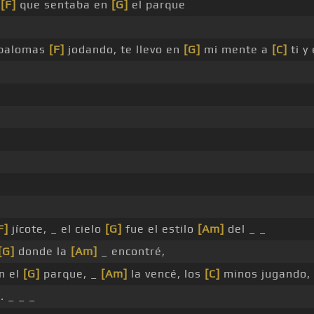
a
[F]
que sentaba en
[G]
el parque
 palomas
[F]
jodando, te llevo en
[G]
mi mente a
[C]
ti y 
F]
jícote, _ el cielo
[G]
fue el estilo
[Am]
del _ _
[G]
donde la
[Am]
_ encontré,
n el
[G]
parque, _
[Am]
la vencé, los
[C]
minos jugando,
. _ _ _