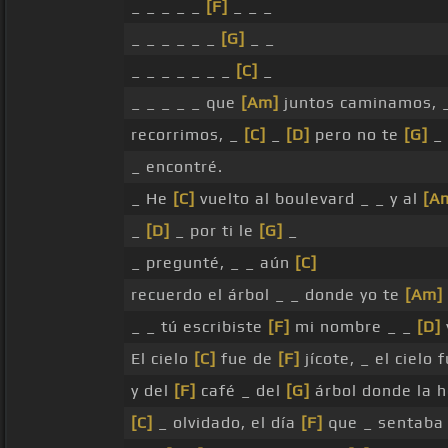
_ _ _ _ _
[F]
_ _ _
_ _ _ _ _ _
[G]
_ _
_ _ _ _ _ _ _
[C]
_
_ _ _ _ _ que
[Am]
juntos caminamos, _
recorrimos, _
[C]
_
[D]
pero no te
[G]
_
_ encontré.
_ He
[C]
vuelto al boulevard _ _ y al
[A
_
[D]
_ por ti le
[G]
_
_ pregunté, _ _ aún
[C]
recuerdo el árbol _ _ donde yo te
[Am]
_ _ tú escribiste
[F]
mi nombre _ _
[D]
El cielo
[C]
fue de
[F]
jícote, _ el cielo 
y del
[F]
café _ del
[G]
árbol donde la 
[C]
_ olvidado, el día
[F]
que _ sentaba