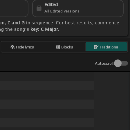
Edited
All Edited versions
 Am, C and G
in sequence. For best results, commence
ng the song's
key: C Major
.
Hide lyrics
Blocks
Traditional
Autoscroll