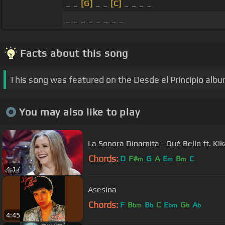
_ _
[G]
_ _
[C]
_ _ _ _
_ _ _ _ _ _ _ _
Facts about this song
This song was featured on the Desde el Principio albu
You may also like to play
La Sonora Dinamita - Qué Bello ft. Ki
Chords:
D
F#
G
A
E
B
C
m
m
m
4:17
Asesina
Chords:
F
B
B
C
E
G
A
bm
b
bm
b
b
4:45