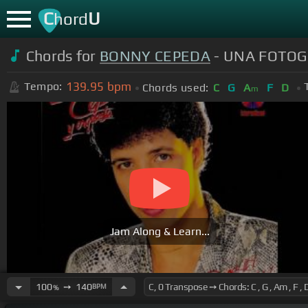
C
U
hord
Chords for
BONNY CEPEDA
- UNA FOTOG
139.95
bpm
Tempo:
Chords used:
C
G
A
F
D
m
Jam Along & Learn...
100
➙
140
BPM
%