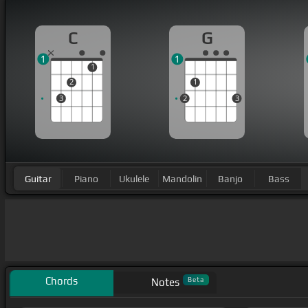
C
G
1
1
1
2
1
3
2
3
Guitar
Piano
Ukulele
Mandolin
Banjo
Bass
Chords
Beta
Notes