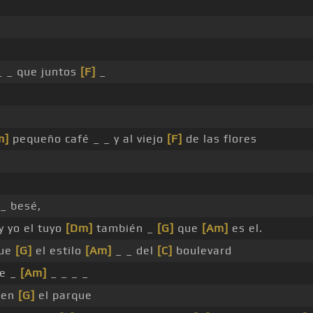
 _ que juntos
[F]
_
m]
pequeño café _ _ y al viejo
[F]
de las flores
_ besé,
y yo el tuyo
[Dm]
también _
[G]
que
[Am]
es el.
fue
[G]
el estilo
[Am]
_ _ del
[C]
boulevard
he _
[Am]
_ _ _ _
 en
[G]
el parque