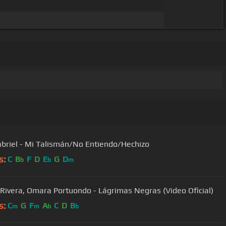
briel - Mi Talismán/No Entiendo/Hechizo
s:
C
B
F
D
E
G
D
b
b
m
 Rivera, Omara Portuondo - Lágrimas Negras (Video Oficial)
s:
C
G
F
A
C
D
B
m
m
b
b