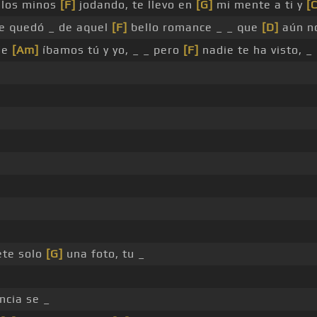
 los minos
[F]
jodando, te llevo en
[G]
mi mente a ti y
[C
 quedó _ de aquel
[F]
bello romance _ _ que
[D]
aún n
de
[Am]
íbamos tú y yo, _ _ pero
[F]
nadie te ha visto, _
ete solo
[G]
una foto, tu _
ncia se _