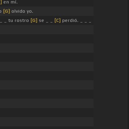
]
en mí.
o
[G]
olvido yo.
 _ _ tu rostro
[G]
se _ _
[C]
perdió. _ _ _