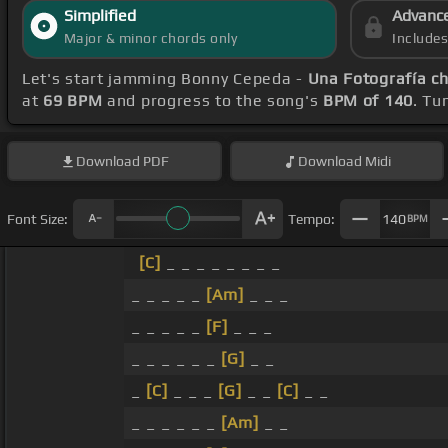
Simplified
Advanc
Major & minor chords only
Include
Let's start jamming Bonny Cepeda -
Una Fotografía c
at
69 BPM
and progress to the song's
BPM of 140
. Tu
Download
PDF
Download
Midi
Font Size:
Tempo:
140
BPM
[C]
_ _ _ _ _ _ _ _
_ _ _ _ _
[Am]
_ _ _
_ _ _ _ _
[F]
_ _ _
_ _ _ _ _ _
[G]
_ _
_
[C]
_ _ _
[G]
_ _
[C]
_ _
_ _ _ _ _ _
[Am]
_ _