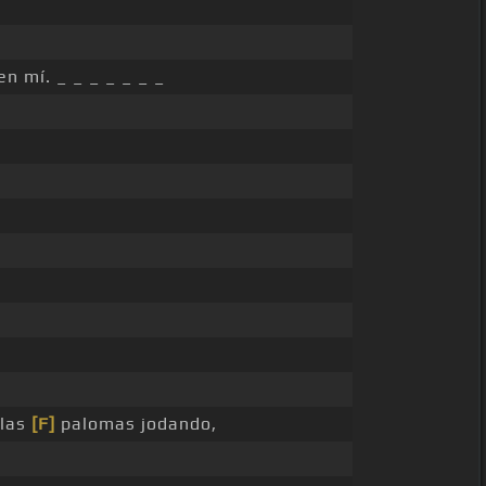
en mí. _ _ _ _ _ _ _
 las
[F]
palomas jodando,