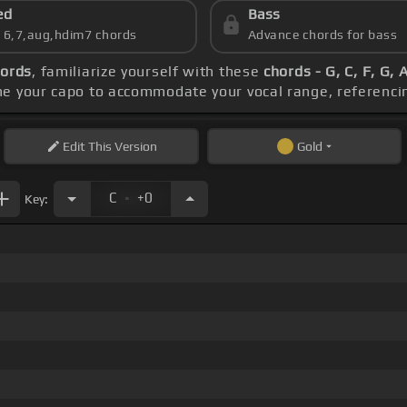
ed
Bass
s 6,7,aug,hdim7 chords
Advance chords for bass
hords
, familiarize yourself with these
chords - G, C, F, G,
ne your capo to accommodate your vocal range, referenci
Edit
This Version
Gold
.
C
+0
Key: