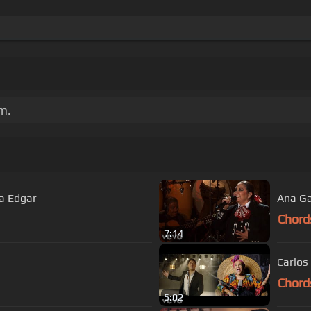
m.
ka Edgar
Ana Ga
Chord
7:14
Carlos
Chord
5:02