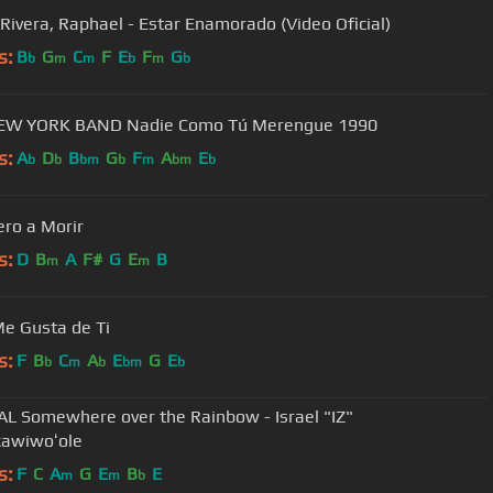
 Rivera, Raphael - Estar Enamorado (Video Oficial)
s:
B
G
C
F
E
F
G
b
m
m
b
m
b
THE NEW YORK BAND Nadie Como Tú Merengue 1990
s:
A
D
B
G
F
A
E
b
b
bm
b
m
bm
b
ero a Morir
s:
D
B
A
F#
G
E
B
m
m
e Gusta de Ti
s:
F
B
C
A
E
G
E
b
m
b
bm
b
AL Somewhere over the Rainbow - Israel "IZ"
awiwoʻole
s:
F
C
A
G
E
B
E
m
m
b