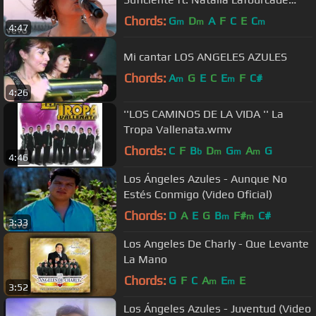
(Live)
Chords:
G
D
A
F
C
E
C
m
m
m
4:47
Mi cantar LOS ANGELES AZULES
Chords:
A
G
E
C
E
F
C#
m
m
4:26
''LOS CAMINOS DE LA VIDA '' La
Tropa Vallenata.wmv
Chords:
C
F
B
D
G
A
G
b
m
m
m
4:46
Los Ángeles Azules - Aunque No
Estés Conmigo (Video Oficial)
Chords:
D
A
E
G
B
F#
C#
m
m
3:33
Los Angeles De Charly - Que Levante
La Mano
Chords:
G
F
C
A
E
E
m
m
3:52
Los Ángeles Azules - Juventud (Video