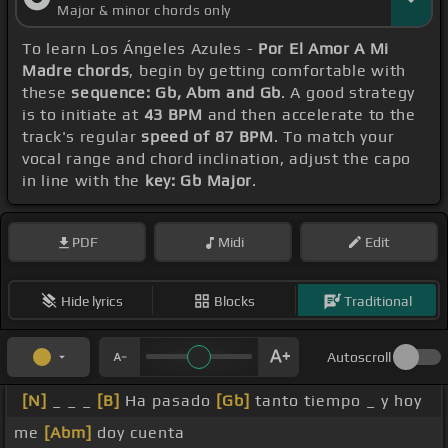
Major & minor chords only
To learn Los Ángeles Azules -
Por El Amor A Mi
Madre chords
, begin by getting comfortable with
these
sequence: Gb, Abm and Gb
. A good strategy
is to initiate at
43 BPM
and then accelerate to the
track's regular
speed of 87 BPM
. To match your
vocal range and chord inclination, adjust the capo
in line with the
key: Gb Major
.
PDF
Midi
Edit
Hide lyrics
Blocks
Traditional
Autoscroll
[N]
_ _ _
[B]
Ha pasado
[Gb]
tanto tiempo _ y hoy
me
[Abm]
doy cuenta