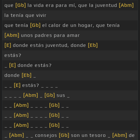
que
[Gb]
la vida era para mí, que la juventud
[Abm]
la tenía que vivir
que tenía
[Gb]
el calor de un hogar, que tenía
[Abm]
unos padres para amar
[E]
donde estás juventud, donde
[Eb]
estás?
_
[E]
donde estás?
donde
[Eb]
_
_ _
[E]
estás? _ _ _ _
_ _ _ _
[Abm]
_
[Gb]
sus _
_ _
[Abm]
_ _ _ _
[Gb]
_ _
_ _
[Abm]
_ _ _ _
[Gb]
_ _
_ _
[Abm]
_ _ _ _
[Gb]
_ _
_
[Abm]
_ _ consejos
[Gb]
son un tesoro _
[Abm]
de