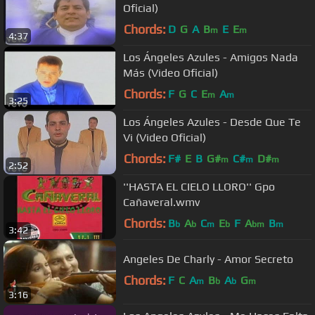
Oficial)
Chords:
D
G
A
B
E
E
m
m
4:37
Los Ángeles Azules - Amigos Nada
Más (Video Oficial)
Chords:
F
G
C
E
A
m
m
3:25
Los Ángeles Azules - Desde Que Te
Vi (Video Oficial)
Chords:
F#
E
B
G#
C#
D#
m
m
m
2:52
''HASTA EL CIELO LLORO'' Gpo
Cañaveral.wmv
Chords:
B
A
C
E
F
A
B
b
b
m
b
bm
m
3:42
Angeles De Charly - Amor Secreto
Chords:
F
C
A
B
A
G
m
b
b
m
3:16