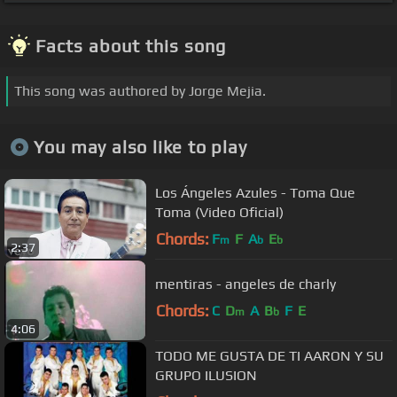
Facts about this song
This song was authored by Jorge Mejia.
You may also like to play
Los Ángeles Azules - Toma Que
Toma (Video Oficial)
Chords:
F
F
A
E
m
b
b
2:37
mentiras - angeles de charly
Chords:
C
D
A
B
F
E
m
b
4:06
TODO ME GUSTA DE TI AARON Y SU
GRUPO ILUSION