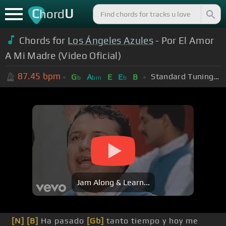
C
U
hord
Chords for
Los Ángeles Azules
- Por El Amor
A Mi Madre (Video Oficial)
87.45
bpm
Standard Tuning (EADGBE)
G
A
E
E
B
b
bm
b
Jam Along & Learn...
[N]
[B]
Ha pasado
[Gb]
tanto tiempo y hoy me