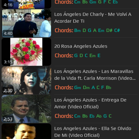
Chords:
C
B
G
G
F
C
E
m
b
m
b
4:16
Los Ángeles De Charly - Me Volví A
Acordar De Ti
Chords:
B
D
G
A
E
D#
C#
m
m
4:40
20 Rosa Angeles Azules
Chords:
G
D
C
E
E
m
3:15
Los Ángeles Azules - Las Maravillas
de la Vida ft. Carla Morrison (Video
Oficial)
Chords:
G
D
A
C
F
B
m
m
b
2:30
Los Ángeles Azules - Entrega De
Amor (Video Oficial)
Chords:
C
B
E
A
G
C
m
b
b
b
2:53
Los Angeles Azules - Ella Se Olvido
De Mi (Video Oficial)