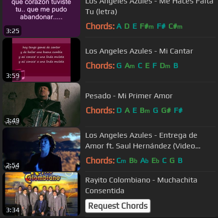
Los Angeles Azules - Me Haces Falta
Tu (letra)
Chords:
A
D
E
F#
F#
C#
m
m
3:25
Los Angeles Azules - Mi Cantar
Chords:
G
A
C
E
F
D
B
m
m
3:59
Pesado - Mi Primer Amor
Chords:
D
A
E
B
G
G#
F#
m
3:49
Los Angeles Azules - Entrega de
Amor ft. Saul Hernández (Video
Oficial)
Chords:
C
B
A
E
C
G
B
m
b
b
b
2:54
Rayito Colombiano - Muchachita
Consentida
Request Chords
3:34