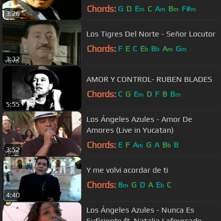
Chords:
G
D
E
C
A
B
F#
m
m
m
m
3:26
Los Tigres Del Norte - Señor Locutor
Chords:
F
E
C
E
B
A
G
b
b
m
m
3:32
AMOR Y CONTROL- RUBEN BLADES
Chords:
C
G
E
D
F
B
B
m
m
5:55
Los Ángeles Azules - Amor De
Amores (Live in Yucatan)
Chords:
E
F
A
G
A
B
B
m
b
3:52
Y me volvi acordar de ti
Chords:
B
G
D
A
E
C
m
b
4:40
Los Ángeles Azules - Nunca Es
Suficiente ft. Natalia Lafourcade