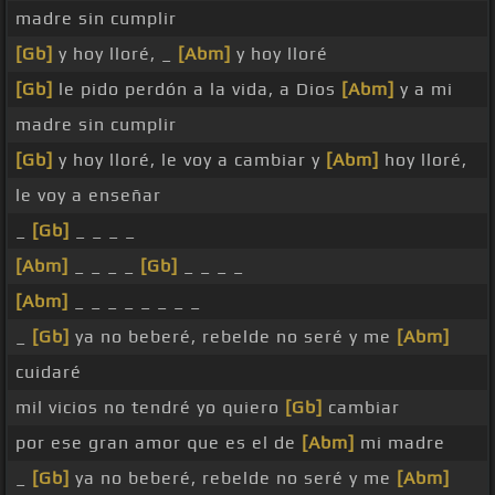
madre sin cumplir
[Gb]
y hoy lloré, _
[Abm]
y hoy lloré
[Gb]
le pido perdón a la vida, a Dios
[Abm]
y a mi
madre sin cumplir
[Gb]
y hoy lloré, le voy a cambiar y
[Abm]
hoy lloré,
le voy a enseñar
_
[Gb]
_ _ _ _
[Abm]
_ _ _ _
[Gb]
_ _ _ _
[Abm]
_ _ _ _ _ _ _ _
_
[Gb]
ya no beberé, rebelde no seré y me
[Abm]
cuidaré
mil vicios no tendré yo quiero
[Gb]
cambiar
por ese gran amor que es el de
[Abm]
mi madre
_
[Gb]
ya no beberé, rebelde no seré y me
[Abm]