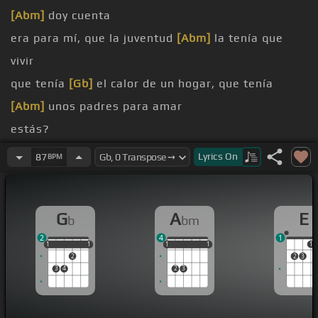
[Abm]
doy cuenta
era para mí, que la juventud
[Abm]
la tenía que
vivir
que tenía
[Gb]
el calor de un hogar, que tenía
[Abm]
unos padres para amar
estás?
[E]
estás?
Lyrics
On
87
BPM
[Abm]
[Gb]
sus
[Abm]
[Gb]
G
A
E
b
bm
[Abm]
[Gb]
2
4
1
1
1
1
1
1
1
1
1
1
1
1
1
2
2
3
3
4
2
3