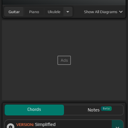
Guitar
Piano
Ukulele
Show
All Diagrams
Chords
Beta
Notes
Simplified
VERSION: