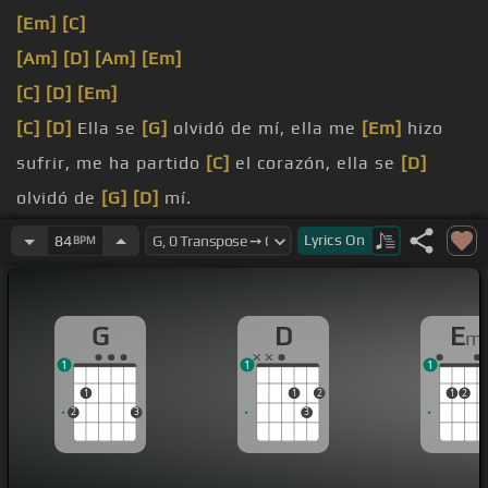
[Em]
[C]
[Am]
[D]
[Am]
[Em]
[C]
[D]
[Em]
[C]
[D]
Ella se
[G]
olvidó de mí, ella me
[Em]
hizo
sufrir, me ha partido
[C]
el corazón, ella se
[D]
olvidó de
[G]
[D]
mí.
[G]
Callen, callen, callen, callen, no me
[Em]
Lyrics
On
84
BPM
martiricen más, que ya no
[C]
soporto más,
[D]
mi
vida.
G
D
E
m
[G]
Callen, callen, callen, callen, no se burlen de mi
1
1
1
[Em]
dolor, con ella
[C]
conocí el amor, y me
[D]
1
1
2
1
2
olvidas.
2
3
3
[G]
Perdóname mi amor, por mencionar tu nombre
a cada instante,
[Em]
perdóname todo de ti,