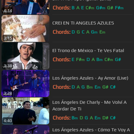
Chords:
B
A
E
C#
G#
G#
F#
m
m
m
4:14
CREI EN TI ANGELES AZULES
Chords:
D
G
C
A
G
E
m
m
3:15
El Trono de México - Te Ves Fatal
Chords:
E
F#
D
A
B
C#
G#
m
m
m
3:38
Los Ángeles Azules - Ay Amor (Live)
Chords:
D
A
G
B
E
G#
C#
m
m
3:28
Los Ángeles De Charly - Me Volví A
Acordar De Ti
Chords:
B
D
G
A
E
D#
C#
m
m
4:40
Los Ángeles Azules - Cómo Te Voy A