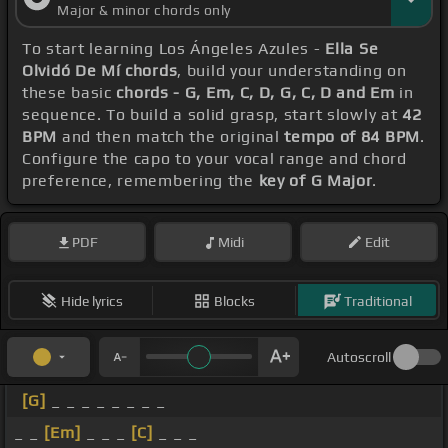
Major & minor chords only
To start learning Los Ángeles Azules -
Ella Se
Olvidó De Mí chords
, build your understanding on
these basic
chords - G, Em, C, D, G, C, D and Em
in
sequence. To build a solid grasp, start slowly at
42
BPM
and then match the original
tempo of 84 BPM
.
Configure the capo to your vocal range and chord
preference, remembering the
key of G Major
.
PDF
Midi
Edit
Hide lyrics
Blocks
Traditional
Autoscroll
[G]
_ _ _ _ _ _ _ _
_ _
[Em]
_ _ _
[C]
_ _ _