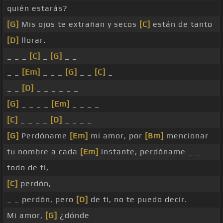
quién estarás?
[G]
Mis ojos te extrañan y secos
[C]
están de tanto
[D]
llorar.
_ _ _
[C]
_
[G]
_ _
_ _
[Em]
_ _ _
[G]
_ _
[C]
_
_ _
[D]
_ _ _ _ _ _
[G]
_ _ _ _
[Em]
_ _ _ _
[C]
_ _ _ _
[D]
_ _ _ _
[G]
Perdóname
[Em]
mi amor, por
[Bm]
mencionar
tu nombre a cada
[Em]
instante, perdóname _ _
todo de ti, _
[C]
perdón,
_ _ perdón, pero
[D]
de ti, no te puedo decir.
Mi amor,
[G]
¿dónde