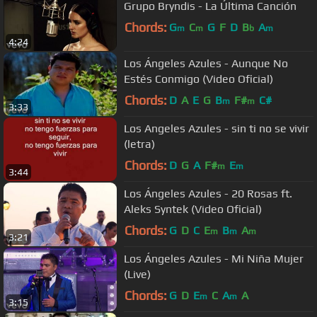
Grupo Bryndis - La Última Canción
Chords:
G
C
G
F
D
B
A
m
m
b
m
4:24
Los Ángeles Azules - Aunque No
Estés Conmigo (Video Oficial)
Chords:
D
A
E
G
B
F#
C#
m
m
3:33
Los Angeles Azules - sin ti no se vivir
(letra)
Chords:
D
G
A
F#
E
m
m
3:44
Los Ángeles Azules - 20 Rosas ft.
Aleks Syntek (Video Oficial)
Chords:
G
D
C
E
B
A
m
m
m
3:21
Los Ángeles Azules - Mi Niña Mujer
(Live)
Chords:
G
D
E
C
A
A
m
m
3:15