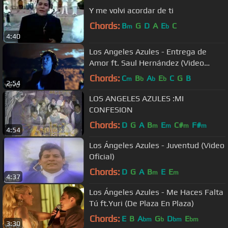
Y me volvi acordar de ti
Chords:
B
G
D
A
E
C
m
b
4:40
Los Angeles Azules - Entrega de
Amor ft. Saul Hernández (Video
Oficial)
Chords:
C
B
A
E
C
G
B
m
b
b
b
2:54
LOS ANGELES AZULES :MI
CONFESION
Chords:
D
G
A
B
E
C#
F#
m
m
m
m
4:54
Los Ángeles Azules - Juventud (Video
Oficial)
Chords:
D
G
A
B
E
E
m
m
4:37
Los Ángeles Azules - Me Haces Falta
Tú ft.Yuri (De Plaza En Plaza)
Chords:
E
B
A
G
D
E
bm
b
bm
bm
3:30