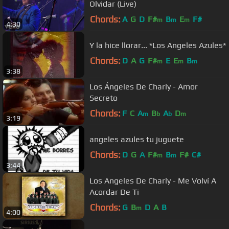
Olvidar (Live)
Chords:
A
G
D
F#
B
E
F#
m
m
m
4:30
Y la hice llorar... *Los Angeles Azules*
Chords:
D
A
G
F#
E
E
B
m
m
m
3:38
Los Ángeles De Charly - Amor
Secreto
Chords:
F
C
A
B
A
D
m
b
b
m
3:19
angeles azules tu juguete
Chords:
D
G
A
F#
B
F#
C#
m
m
3:44
Los Angeles De Charly - Me Volví A
Acordar De Ti
Chords:
G
B
D
A
B
m
4:00