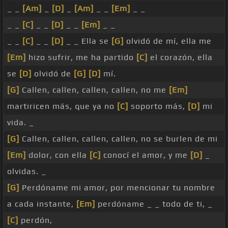
_ _
[Am]
_
[D]
_
[Am]
_ _
[Em]
_ _
_ _
[C]
_ _
[D]
_ _
[Em]
_ _
_ _
[C]
_ _
[D]
_ _ Ella se
[G]
olvidó de mí, ella me
[Em]
hizo sufrir, me ha partido
[C]
el corazón, ella
se
[D]
olvidó de
[G]
[D]
mí.
[G]
Callen, callen, callen, callen, no me
[Em]
martiricen más, que ya no
[C]
soporto más,
[D]
mi
vida. _
[G]
Callen, callen, callen, callen, no se burlen de mi
[Em]
dolor, con ella
[C]
conocí el amor, y me
[D]
_
olvidas. _
[G]
Perdóname mi amor, por mencionar tu nombre
a cada instante,
[Em]
perdóname _ _ todo de ti, _
[C]
perdón,