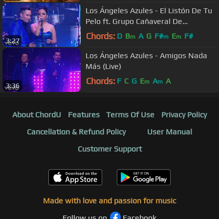
Los Ángeles Azules - El Listón De Tu
Pelo ft. Grupo Cañaveral De
Humberto Pabón (Live)
Chords:
D
B
A
G
F#
E
F#
m
m
m
3:27
Los Ángeles Azules - Amigos Nada
Más (Live)
Chords:
F
C
G
E
A
A
m
m
3:36
About ChordU
Features
Terms Of Use
Privacy Policy
Cancellation & Refund Policy
User Manual
Customer Support
Made with love and passion for music
Follow us on
Facebook