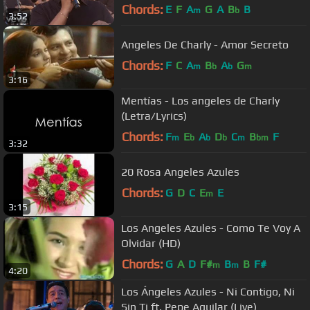
Chords:
E
F
A
G
A
B
B
m
b
3:52
Angeles De Charly - Amor Secreto
Chords:
F
C
A
B
A
G
m
b
b
m
3:16
Mentías - Los angeles de Charly
(Letra/Lyrics)
Chords:
F
E
A
D
C
B
F
m
b
b
b
m
bm
3:32
20 Rosa Angeles Azules
Chords:
G
D
C
E
E
m
3:15
Los Angeles Azules - Como Te Voy A
Olvidar (HD)
Chords:
G
A
D
F#
B
B
F#
m
m
4:20
Los Ángeles Azules - Ni Contigo, Ni
Sin Ti ft. Pepe Aguilar (Live)