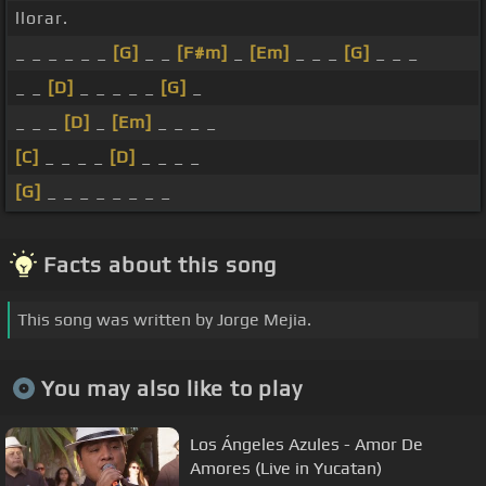
llorar.
_ _ _ _ _ _
[G]
_ _
[F#m]
_
[Em]
_ _ _
[G]
_ _ _
_ _
[D]
_ _ _ _ _
[G]
_
_ _ _
[D]
_
[Em]
_ _ _ _
[C]
_ _ _ _
[D]
_ _ _ _
[G]
_ _ _ _ _ _ _ _
Facts about this song
This song was written by Jorge Mejia.
You may also like to play
Los Ángeles Azules - Amor De
Amores (Live in Yucatan)