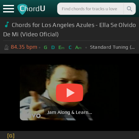
C
U
hord
Chords for Los Angeles Azules - Ella Se Olvido
De Mi (Video Oficial)
84.35
bpm
Standard Tuning (EADGBE)
G
D
E
C
A
m
m
Jam Along & Learn...
[G]