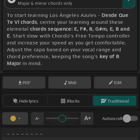
Major & minor chords only
To start learning Los Ángeles Azules -
Desde Que
Te Ví chords
, centre your learning around these
elemetal
chords sequence: E, F#, B, G#m, E, B and
E
. Start slow with ChordU's Free Tempo controller
and increase your speed as you get comfortable.
Adjust the capo based on your vocal range and
chord preference, keeping the song's
key of B
Major
in mind.
PDF
Midi
Edit
Hide lyrics
Blocks
Traditional
Autoscroll
_ _ _ _ _ _ _ _