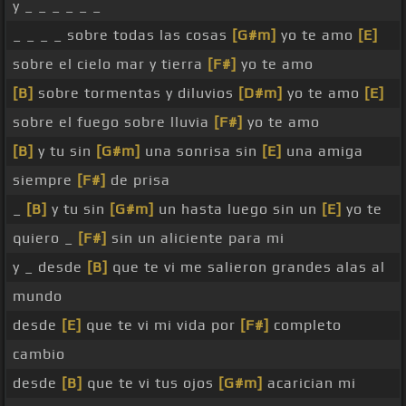
y _ _ _ _ _ _
_ _ _ _ sobre todas las cosas
[G#m]
yo te amo
[E]
sobre el cielo mar y tierra
[F#]
yo te amo
[B]
sobre tormentas y diluvios
[D#m]
yo te amo
[E]
sobre el fuego sobre lluvia
[F#]
yo te amo
[B]
y tu sin
[G#m]
una sonrisa sin
[E]
una amiga
siempre
[F#]
de prisa
_
[B]
y tu sin
[G#m]
un hasta luego sin un
[E]
yo te
quiero _
[F#]
sin un aliciente para mi
y _ desde
[B]
que te vi me salieron grandes alas al
mundo
desde
[E]
que te vi mi vida por
[F#]
completo
cambio
desde
[B]
que te vi tus ojos
[G#m]
acarician mi