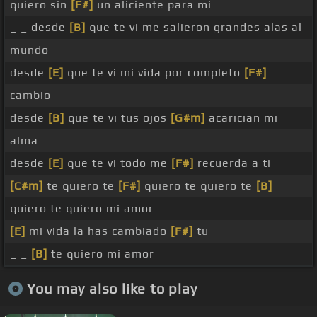
quiero sin
[F#]
un aliciente para mi
_ _ desde
[B]
que te vi me salieron grandes alas al
mundo
desde
[E]
que te vi mi vida por completo
[F#]
cambio
desde
[B]
que te vi tus ojos
[G#m]
acarician mi
alma
desde
[E]
que te vi todo me
[F#]
recuerda a ti
[C#m]
te quiero te
[F#]
quiero te quiero te
[B]
quiero te quiero mi amor
[E]
mi vida la has cambiado
[F#]
tu
_ _
[B]
te quiero mi amor
You may also like to play