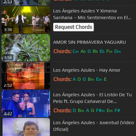
2:53
Los Ángeles Azules Y Ximena
Sariñana – Mis Sentimientos en El
Zócalo De La Cdmx
Request Chords
3:36
AMOR SIN PRIMAVERA YAGUARU
Chords:
C
A
G
B
E
F
D
m
b
b
b
m
m
3:56
Los Angeles Azules - Hay Amor
Chords:
A
D
G
B
E
E
m
m
2:52
Los Ángeles Azules - El Listón De Tu
Pelo ft. Grupo Cañaveral De
Humberto Pabón (Live)
Chords:
D
B
A
G
F#
E
F#
m
m
m
3:27
Los Ángeles Azules - Juventud (Video
Oficial)