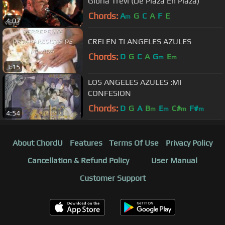
Gloria Trevi (De Plaza En Plaza)
Chords:
A
G
C
A
F
E
m
4:07
CREI EN TI ANGELES AZULES
Chords:
D
G
C
A
G
E
m
m
3:15
LOS ANGELES AZULES :MI
CONFESION
Chords:
D
G
A
B
E
C#
F#
m
m
m
m
4:54
About ChordU
Features
Terms Of Use
Privacy Policy
Cancellation & Refund Policy
User Manual
Customer Support