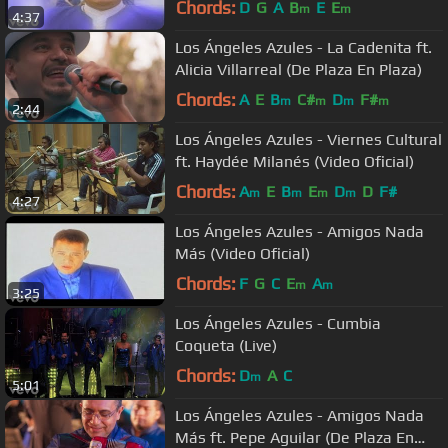
Chords:
D
G
A
B
E
E
m
m
4:37
Los Ángeles Azules - La Cadenita ft.
Alicia Villarreal (De Plaza En Plaza)
Chords:
A
E
B
C#
D
F#
m
m
m
m
2:44
Los Ángeles Azules - Viernes Cultural
ft. Haydée Milanés (Video Oficial)
Chords:
A
E
B
E
D
D
F#
m
m
m
m
4:27
Los Ángeles Azules - Amigos Nada
Más (Video Oficial)
Chords:
F
G
C
E
A
m
m
3:25
Los Ángeles Azules - Cumbia
Coqueta (Live)
Chords:
D
A
C
m
5:01
Los Ángeles Azules - Amigos Nada
Más ft. Pepe Aguilar (De Plaza En