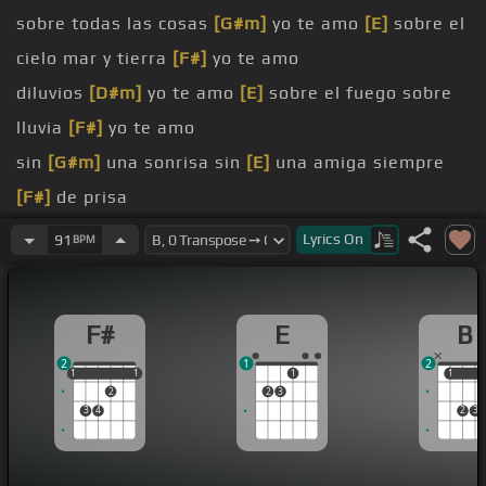
sobre todas las cosas
[G#m]
yo te amo
[E]
sobre el
cielo mar y tierra
[F#]
yo te amo
diluvios
[D#m]
yo te amo
[E]
sobre el fuego sobre
lluvia
[F#]
yo te amo
sin
[G#m]
una sonrisa sin
[E]
una amiga siempre
[F#]
de prisa
sin
[G#m]
un hasta luego sin un
[E]
yo te quiero
Lyrics
On
91
BPM
[F#]
sin un aliciente para mi
desde
[B]
que te vi me salieron grandes alas al
F#
E
B
mundo
2
1
2
desde
[E]
que te vi mi vida por
[F#]
completo
1
1
1
1
1
1
1
1
2
2
3
cambio
3
4
2
3
desde
[B]
que te vi tus ojos
[G#m]
acarician mi
alma