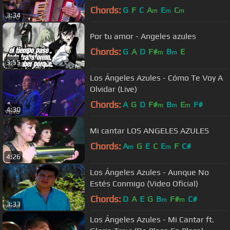
Plaza)
Chords:
G
F
C
A
E
C
m
m
m
3:34
Por tu amor - Angeles azules
Chords:
G
A
D
F#
B
E
m
m
3:55
Los Ángeles Azules - Cómo Te Voy A
Olvidar (Live)
Chords:
A
G
D
F#
B
E
F#
m
m
m
4:30
Mi cantar LOS ANGELES AZULES
Chords:
A
G
E
C
E
F
C#
m
m
4:26
Los Ángeles Azules - Aunque No
Estés Conmigo (Video Oficial)
Chords:
D
A
E
G
B
F#
C#
m
m
3:33
Los Ángeles Azules - Mi Cantar ft.