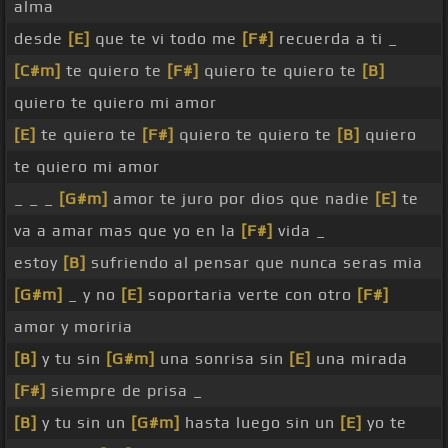
alma
desde
[E]
que te vi todo me
[F#]
recuerda a ti _
[C#m]
te quiero te
[F#]
quiero te quiero te
[B]
quiero te quiero mi amor
[E]
te quiero te
[F#]
quiero te quiero te
[B]
quiero
te quiero mi amor
_ _ _
[G#m]
amor te juro por dios que nadie
[E]
te
va a amar mas que yo en la
[F#]
vida _
estoy
[B]
sufriendo al pensar que nunca seras mia
[G#m]
_ y no
[E]
soportaria verte con otro
[F#]
amor y moriria
[B]
y tu sin
[G#m]
una sonrisa sin
[E]
una mirada
[F#]
siempre de prisa _
[B]
y tu sin un
[G#m]
hasta luego sin un
[E]
yo te