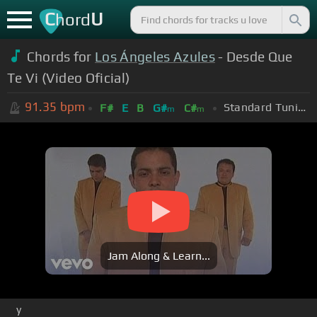
C
U
hord
Chords for
Los Ángeles Azules
- Desde Que
Te Vi (Video Oficial)
91.35
bpm
Standard Tuning (EADGBE)
F#
E
B
G#
C#
m
m
Jam Along & Learn...
y