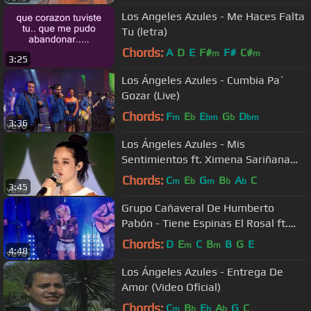
Los Angeles Azules - Me Haces Falta
Tu (letra)
Chords:
A
D
E
F#
F#
C#
m
m
3:25
Los Ángeles Azules - Cumbia Pa´
Gozar (Live)
Chords:
F
E
E
G
D
m
b
bm
b
bm
3:36
Los Ángeles Azules - Mis
Sentimientos ft. Ximena Sariñana
(Live)
Chords:
C
E
G
B
A
C
m
b
m
b
b
3:45
Grupo Cañaveral De Humberto
Pabón - Tiene Espinas El Rosal ft.
Jenny and the Mexicats (Live)
Chords:
D
E
C
B
B
G
E
m
m
4:48
Los Ángeles Azules - Entrega De
Amor (Video Oficial)
Chords:
C
B
E
A
G
C
m
b
b
b