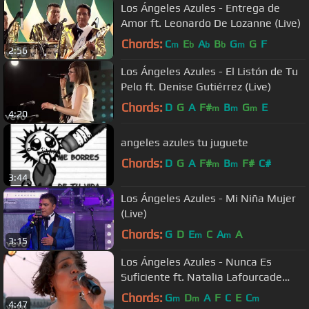
Los Ángeles Azules - Entrega de
Amor ft. Leonardo De Lozanne (Live)
Chords:
C
E
A
B
G
G
F
m
b
b
b
m
2:56
Los Ángeles Azules - El Listón de Tu
Pelo ft. Denise Gutiérrez (Live)
Chords:
D
G
A
F#
B
G
E
m
m
m
4:20
angeles azules tu juguete
Chords:
D
G
A
F#
B
F#
C#
m
m
3:44
Los Ángeles Azules - Mi Niña Mujer
(Live)
Chords:
G
D
E
C
A
A
m
m
3:15
Los Ángeles Azules - Nunca Es
Suficiente ft. Natalia Lafourcade
(Live)
Chords:
G
D
A
F
C
E
C
m
m
m
4:47