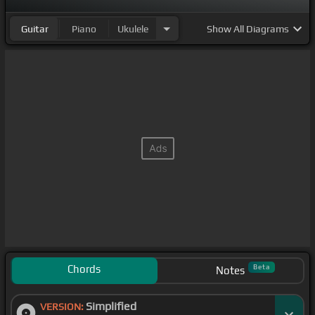
Guitar
Piano
Ukulele
Show
All Diagrams
Chords
Beta
Notes
Simplified
VERSION: