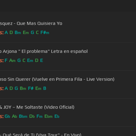
squez - Que Mas Quisiera Yo
s:
A
D
B
E
G
C
F#
m
m
m
o Arjona " El problema" Letra en español
s:
F
A
G
C
E
D
E
m
m
nso Sin Querer (Vuelve en Primera Fila - Live Version)
s:
A
D
G
B
F#
E
B
m
m
& JOY – Me Soltaste (Video Oficial)
s:
G
A
B
D
F
E
E
b
b
bm
b
m
bm
b
- Qué Será de Ti (Viva Tour" - En Vivo)