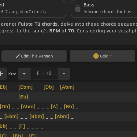
ed
Bass
s 6,7,aug,hdim7 chords
Advance chords for bass
 Moreno)
Fuiste Tú chords
, delve into these chords sequenc
ogress to the song's
BPM of 70
. Considering your vocal p
Edit
This Version
Gold
.
F
+0
Key:
[Eb]
_ _
[Ebm]
_ _
[Db]
_
[Abm]
_ _
_ _ _ _
[Eb]
_ _
[Db]
_ _
[Abm]
_ _ _
[A]
_
[Bb]
_
_
[Ebm]
_ _
[Bbm]
_ _
[Abm]
_
Bb]
_ _
[F]
_ _ _ _
[C]
_
[Bb]
_
[F]
_ _ _ _