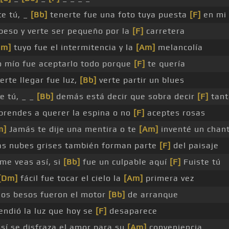
te tú, _
[Bb]
tenerte fue una foto tuya puesta
[F]
en mi 
beso y verte ser pequeño por la
[F]
carretera
Dm]
tuyo fue el intermitencia y la
[Am]
melancolía
 mío fue aceptarlo todo porque
[F]
te quería
rte llegar fue luz,
[Bb]
verte partir un blues
e tú, _ _
[Bb]
demás está decir que sobra decir
[F]
tant
rendes a querer la espina o no
[F]
aceptes rosas
m]
Jamás te dije una mentira o te
[Am]
inventé un chan
s nubes grises también forman parte
[F]
del paisaje
me veas así, si
[Bb]
fue un culpable aquí
[F]
Fuiste tú
[Dm]
fácil fue tocar el cielo la
[Am]
primera vez
los besos fueron el motor
[Bb]
de arranque
ndió la luz que hoy se
[F]
desaparece
sí se disfraza el amor para su
[Am]
conveniencia