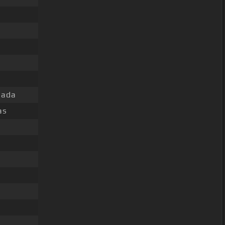
ada
as