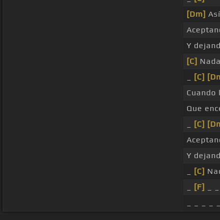
[Dm]
Así
Aceptan
Y dejan
[C]
Nada
_
[C]
[D
Cuando 
Que ence
_
[C]
[D
Aceptan
Y dejan
_
[C]
Nad
_
[F]
_ _
_ _ _ _ 