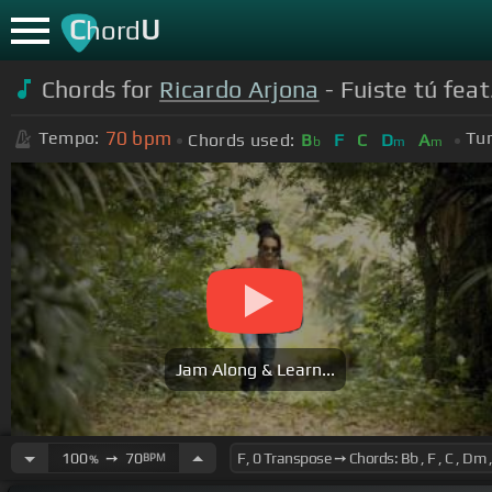
C
U
hord
Chords for
Ricardo Arjona
- Fuiste tú fea
70
bpm
Tempo:
Tun
Chords used:
B
F
C
D
A
b
m
m
Jam Along & Learn...
100
➙
70
BPM
%