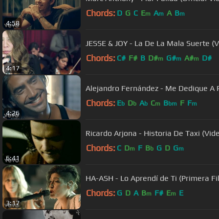
Chords:
D
G
C
E
A
A
B
m
m
m
4:58
JESSE & JOY - La De La Mala Suerte (Vi
Chords:
C#
F#
B
D#
G#
A#
D#
m
m
m
4:17
Alejandro Fernández - Me Dedique A Pe
Chords:
E
D
A
C
B
F
F
b
b
b
m
bm
m
4:26
Ricardo Arjona - Historia De
Chords:
C
D
F
B
G
D
G
m
b
m
6:41
HA-ASH - Lo Aprendí de Ti (Primera Fil
Chords:
G
D
A
B
F#
E
E
m
m
3:17