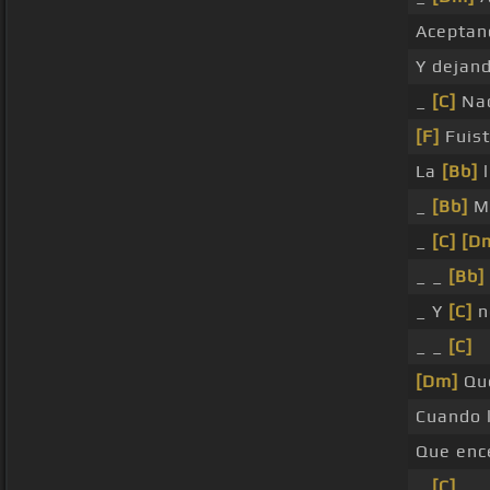
Aceptan
Y dejan
_
[C]
Nad
[F]
Fuist
La
[Bb]
l
_
[Bb]
Me
_
[C]
[D
_ _
[Bb]
_ Y
[C]
n
_ _
[C]
[Dm]
Qué
Cuando 
Que ence
_
[C]