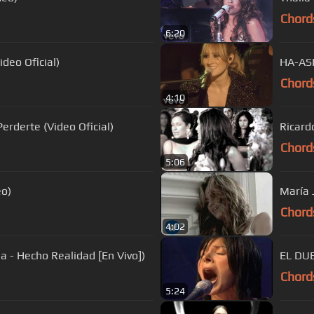
Chord
6:20
deo Oficial)
HA-ASH
Chord
4:10
rderte (Video Oficial)
Ricardo
Chord
5:06
 Taxi (Video)
María 
Chord
4:02
a - Hecho Realidad [En Vivo])
EL DUE
Chord
5:24