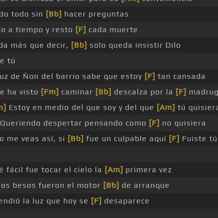
do todo sin
[Bb]
hacer preguntas
do a tiempo y resto
[F]
cada muerte
a más que decir,
[Bb]
solo queda insistir Dilo
e tú
uz de Ñon del barrio sabe que estoy
[F]
tan cansada
 ha visto
[Fm]
caminar
[Bb]
descalza por la
[F]
madrug
m]
Estoy en medio del que soy y del que
[Am]
tú quisier
Queriendo despertar pensando como
[F]
no quisiera
o me veas así, si
[Bb]
fue un culpable aquí
[F]
Fuiste tú
 fácil fue tocar el cielo la
[Am]
primera vez
los besos fueron el motor
[Bb]
de arranque
ndió la luz que hoy se
[F]
desaparece