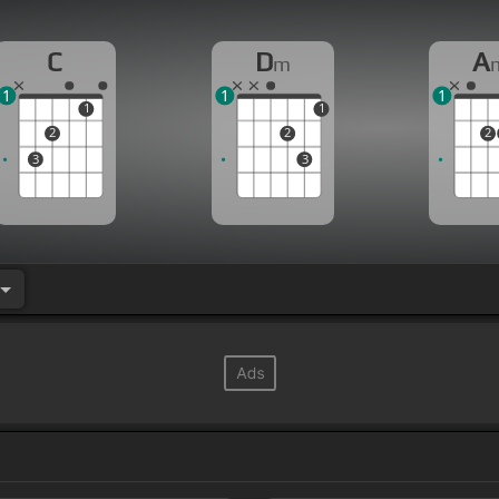
C
D
A
m
1
1
1
1
1
2
2
2
3
3