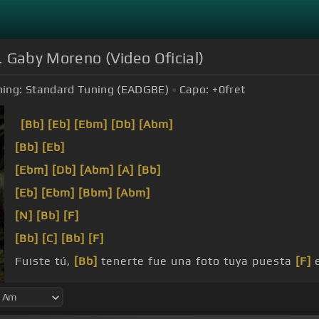
t. Gaby Moreno (Video Oficial)
ing:
Standard Tuning (EADGBE)
Capo:
+0
fret
[Bb]
[Eb]
[Ebm]
[Db]
[Abm]
[Bb]
[Eb]
[Ebm]
[Db]
[Abm]
[A]
[Bb]
[Eb]
[Ebm]
[Bbm]
[Abm]
[N]
[Bb]
[F]
[Bb]
[C]
[Bb]
[F]
Fuiste tú,
[Bb]
tenerte fue una foto tuya puesta
[F]
e
ser pequeño por la
[F]
carretera