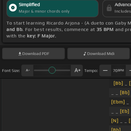
Simplified
Advanc
Major & minor chords only
Include
To start learning Ricardo Arjona - (A dueto con Gaby
and Bb
. For best results, commence at
35 BPM
and pr
with the
key: F Major
.
Download
PDF
Download
Midi
Font Size:
Tempo:
70
BPM
[Bb]
_
_ _
[Bb]
[Ebm]
_
_ _
[Eb]
[N]
_ _
[
[Bb]
_ _