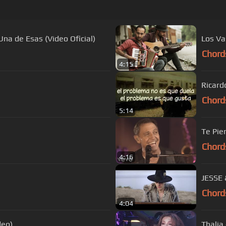
jandro Sanz - No Soy Una de Esas (Video Oficial)
Los Va
Chord
4:15
Ricard
Chord
5:14
Te Pie
Chord
4:16
JESSE 
Chord
4:04
deo)
Thalia 