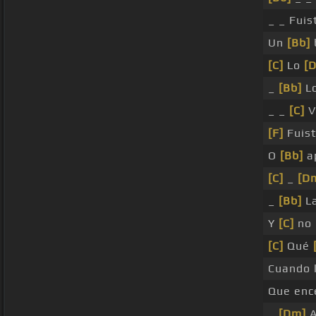
_ _ Fuis
Un
[Bb]
[C]
Lo
[
_
[Bb]
Lo
_ _
[C]
Ve
[F]
Fuist
O
[Bb]
ap
[C]
_
[D
_
[Bb]
La
Y
[C]
no 
[C]
Qué
Cuando 
Que ence
_
[Dm]
A