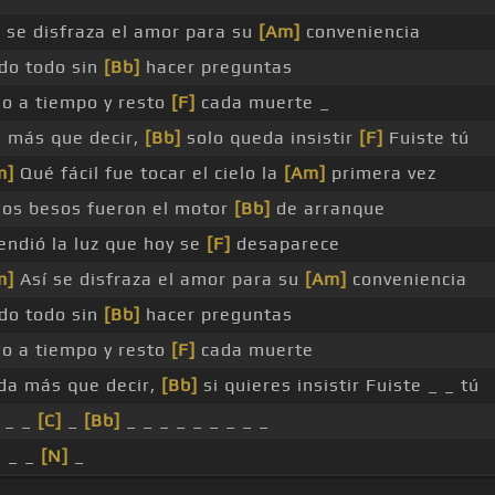
 se disfraza el amor para su
[Am]
conveniencia
do todo sin
[Bb]
hacer preguntas
do a tiempo y resto
[F]
cada muerte _
 más que decir,
[Bb]
solo queda insistir
[F]
Fuiste tú
m]
Qué fácil fue tocar el cielo la
[Am]
primera vez
los besos fueron el motor
[Bb]
de arranque
ndió la luz que hoy se
[F]
desaparece
m]
Así se disfraza el amor para su
[Am]
conveniencia
do todo sin
[Bb]
hacer preguntas
do a tiempo y resto
[F]
cada muerte
a más que decir,
[Bb]
si quieres insistir Fuiste _ _ tú
 _ _
[C]
_
[Bb]
_ _ _ _ _ _ _ _ _
_ _ _
[N]
_