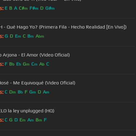
s:
E
B
A
C#
F#
D
G#
m
m
m
 - Qué Hago Yo? (Primera Fila - Hecho Realidad [En Vivo])
s:
G
D
E
C
B
A
m
m
bm
 Arjona - El Amor (Video Oficial)
s:
F
B
E
G
C
A
C
b
b
m
m
b
José - Me Equivoqué (Video Oficial)
s:
C
D
B
F
G
D
A
m
b
m
m
LO la ley unplugged (HQ)
s:
C
G
D
E
A
B
F
m
m
m