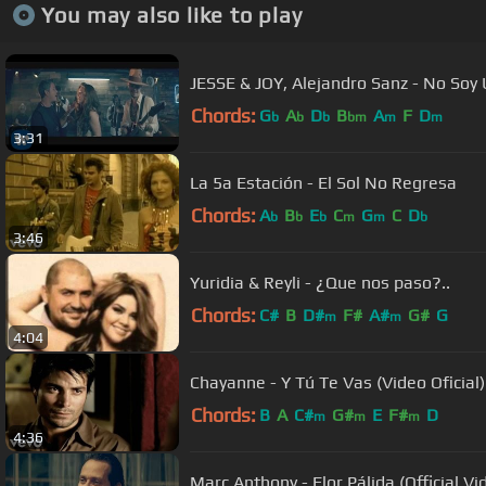
You may also like to play
JESSE & JOY, Ale
Chords:
G
A
D
B
A
F
D
b
b
b
bm
m
m
3:31
La 5a Estación - El Sol No Regresa
Chords:
A
B
E
C
G
C
D
b
b
b
m
m
b
3:46
Yuridia & Reyli - ¿Que nos paso?..
Chords:
C#
B
D#
F#
A#
G#
G
m
m
4:04
Chayanne - Y Tú Te Vas (Video Oficial)
Chords:
B
A
C#
G#
E
F#
D
m
m
m
4:36
Marc Anthony - Flor Pálida (Official Vi