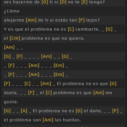
ves hacerme de
[G]
ti si
[D]
no te
[E]
tengo?
¿Cómo
alejarme
[Am]
de ti si estás tan
[F]
lejos?
Y es que el problema no es
[C]
cambiarte, _
[G]
_
el
[Cm]
problema es que no quiero.
[Am]
_ _
[G]
_
[F]
_ _ _ _
[Am]
_ _
[G]
_
_
[F]
_ _ _
[Am]
_ _ _
[Em]
_
_
[F]
_ _ _
[Am]
_ _ _
[Em]
_
[F]
_ _ _
[C]
_ _
[Am]
_ El problema no es que
[G]
duela, _ _
[F]
_ el
[C]
problema es que
[Am]
me
gusta.
[G]
_ _
[A]
_ El problema no es
[G]
el daño, _ _
[F]
_
el problema son
[Am]
las huellas.