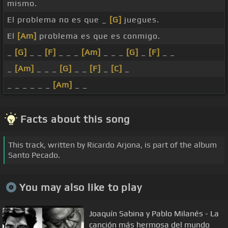
mismo.
El problema no es que _
[G]
juegues.
El
[Am]
problema es que es conmigo.
_
[G]
_ _
[F]
_ _ _
[Am]
_ _ _
[G]
_
[F]
_ _
_
[Am]
_ _ _
[G]
_ _
[F]
_
[C]
_
_ _ _ _ _ _
[Am]
_ _
Facts about this song
This track, written by Ricardo Arjona, is part of the album
Santo Pecado.
You may also like to play
Joaquín Sabina y Pablo Milanés - La
canción más hermosa del mundo