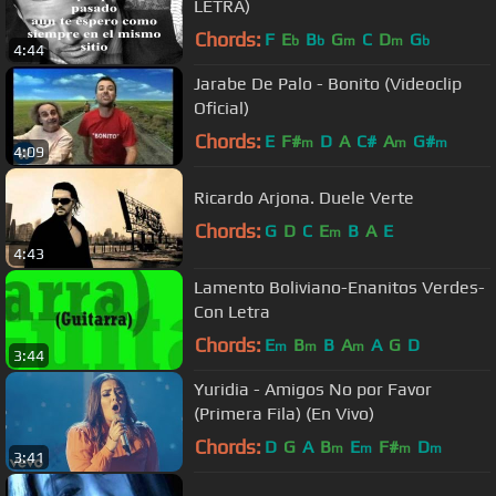
LETRA)
Chords:
F
E
B
G
C
D
G
b
b
m
m
b
4:44
Jarabe De Palo - Bonito (Videoclip
Oficial)
Chords:
E
F#
D
A
C#
A
G#
m
m
m
4:09
Ricardo Arjona. Duele Verte
Chords:
G
D
C
E
B
A
E
m
4:43
Lamento Boliviano-Enanitos Verdes-
Con Letra
Chords:
E
B
B
A
A
G
D
m
m
m
3:44
Yuridia - Amigos No por Favor
(Primera Fila) (En Vivo)
Chords:
D
G
A
B
E
F#
D
m
m
m
m
3:41