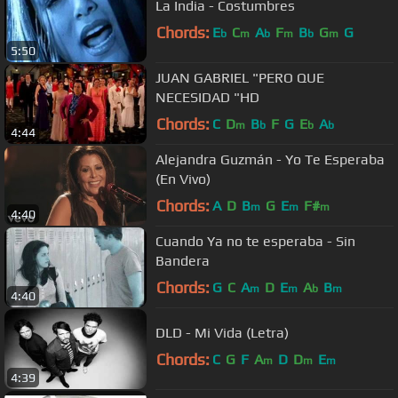
La India - Costumbres
Chords:
E
C
A
F
B
G
G
b
m
b
m
b
m
5:50
JUAN GABRIEL "PERO QUE
NECESIDAD "HD
Chords:
C
D
B
F
G
E
A
m
b
b
b
4:44
Alejandra Guzmán - Yo Te Esperaba
(En Vivo)
Chords:
A
D
B
G
E
F#
m
m
m
4:40
Cuando Ya no te esperaba - Sin
Bandera
Chords:
G
C
A
D
E
A
B
m
m
b
m
4:40
DLD - Mi Vida (Letra)
Chords:
C
G
F
A
D
D
E
m
m
m
4:39