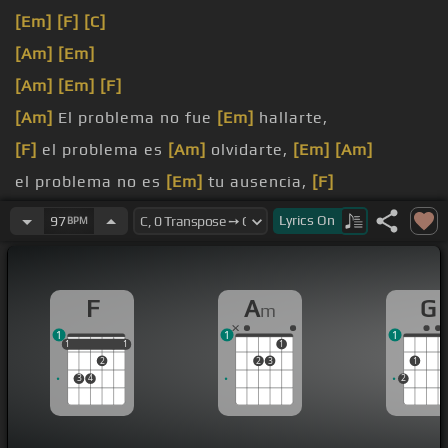
[Em]
[F]
[C]
[Am]
[Em]
[Am]
[Em]
[F]
[Am]
El problema no fue
[Em]
hallarte,
[F]
el problema es
[Am]
olvidarte,
[Em]
[Am]
el problema no es
[Em]
tu ausencia,
[F]
el problema es que
[Am]
te espero.
Lyrics
On
97
BPM
F
A
G
m
1
1
1
1
1
1
1
1
1
2
2
3
1
3
4
2