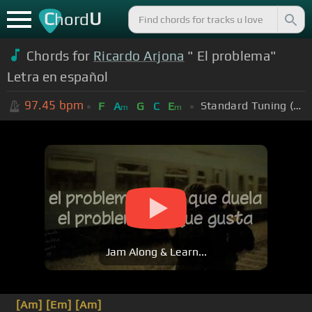
C
U
hord
Chords for
Ricardo Arjona
" El problema"
Letra en español
97.45
bpm
Standard Tuning (EADGBE)
F
A
G
C
E
m
m
Jam Along & Learn...
[Am]
[Em]
[Am]