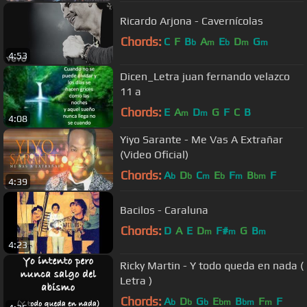
Ricardo Arjona - Cavernícolas
Chords:
C
F
B
A
E
D
G
b
m
b
m
m
4:53
Dicen_Letra juan fernando velazco
11 a
Chords:
E
A
D
G
F
C
B
m
m
4:08
Yiyo Sarante - Me Vas A Extrañar
(Video Oficial)
Chords:
A
D
C
E
F
B
F
b
b
m
b
m
bm
4:39
Bacilos - Caraluna
Chords:
D
A
E
D
F#
G
B
m
m
m
4:23
Ricky Martin - Y todo queda en nada (
Letra )
Chords:
A
D
G
E
B
F
F
b
b
b
bm
bm
m