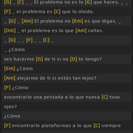
[G]
_
[C]
_ _ El problema no es lo
[G]
que haces, _ _
[F]
_ el problema es
[C]
que lo olvido.
_
[G]
_
[Am]
El problema no
[Em]
es que digas, _
[Dm]
_ el problema es lo que
[Am]
callas.
_
[G]
_ _
[F]
_ _
[C]
_
_ ¿Cómo
ves hacerme
[G]
de ti si no
[D]
te tengo?
[Em]
¿Cómo
[Am]
alejarme de ti si estás tan lejos?
[F]
¿Cómo
encontrarle una pestaña a lo que nunca
[C]
tuvo
ojos?
¿Cómo
[F]
encontrarle plataformas a lo que
[C]
siempre