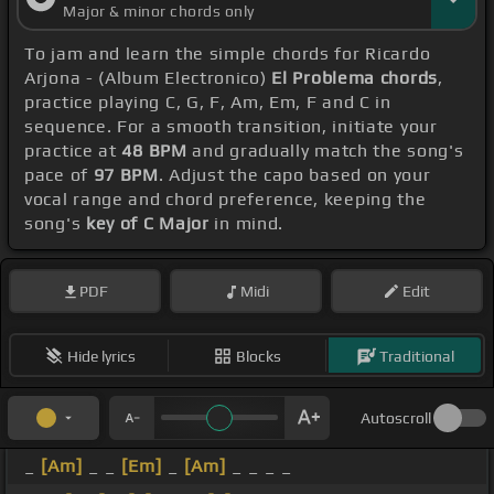
Major & minor chords only
To jam and learn the simple chords for Ricardo
Arjona - (Album Electronico)
El Problema chords
,
practice playing C, G, F, Am, Em, F and C in
sequence. For a smooth transition, initiate your
practice at
48 BPM
and gradually match the song's
pace of
97 BPM
. Adjust the capo based on your
vocal range and chord preference, keeping the
song's
key of C Major
in mind.
PDF
Midi
Edit
Hide lyrics
Blocks
Traditional
Autoscroll
_
[Am]
_ _
[Em]
_
[Am]
_ _ _ _