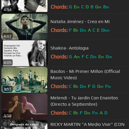
Chords:
G
E
C
D
B
G
B
m
m
m
4:54
Natalia Jiménez - Creo en Mi
Chords:
F
B
D
A
C
E
D
b
m
bm
4:07
Shakira- Antologia
Chords:
G
A
F
C
D
E
G
m
m
m
m
4:05
Bacilos - Mi Primer Millon (Official
Music Video)
Chords:
C
B
D
F
G
G
F
b
m
m
m
3:55
Melendi - Tu Jardín Con Enanitos
(Directo a Septiembre)
Chords:
C
B
F
D
F
A
D
b
m
m
3:58
RICKY MARTIN "A Medio Vivir" (CON