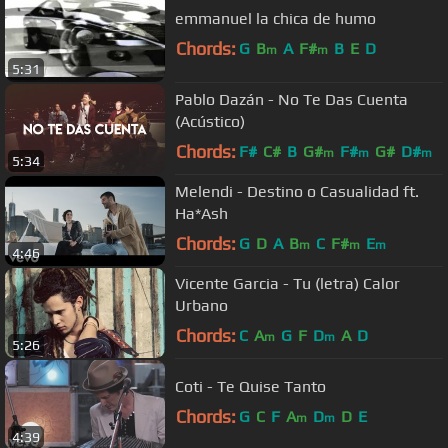
emmanuel la chica de humo
Chords:
G
B
A
F#
B
E
D
m
m
5:31
Pablo Dazán - No Te Das Cuenta
(Acústico)
Chords:
F#
C#
B
G#
F#
G#
D#
m
m
m
5:34
Melendi - Destino o Casualidad ft.
Ha*Ash
Chords:
G
D
A
B
C
F#
E
m
m
m
4:46
Vicente Garcia - Tu (letra) Calor
Urbano
Chords:
C
A
G
F
D
A
D
m
m
5:26
Coti - Te Quise Tanto
Chords:
G
C
F
A
D
D
E
m
m
4:39