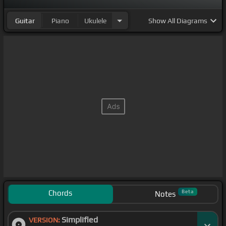
Guitar
Piano
Ukulele
Show
All Diagrams
Chords
Beta
Notes
Simplified
VERSION: