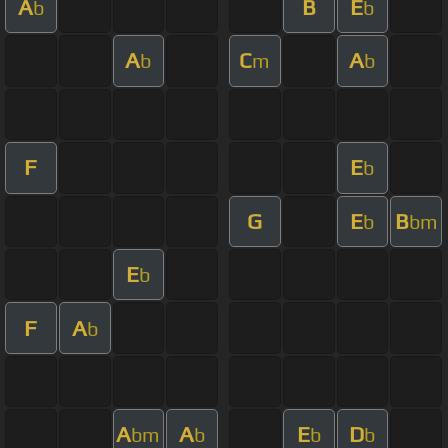
A
B
E
b
b
A
C
A
b
m
b
F
E
b
G
E
B
b
bm
E
b
F
A
b
A
A
E
D
bm
b
b
b