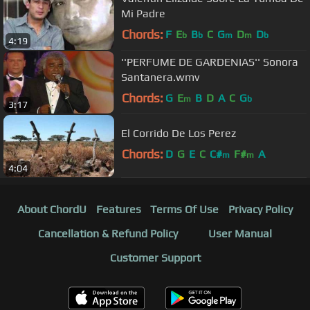
Mi Padre
Chords:
F
E
B
C
G
D
D
b
b
m
m
b
4:19
''PERFUME DE GARDENIAS'' Sonora
Santanera.wmv
Chords:
G
E
B
D
A
C
G
m
b
3:17
El Corrido De Los Perez
Chords:
D
G
E
C
C#
F#
A
m
m
4:04
About ChordU
Features
Terms Of Use
Privacy Policy
Cancellation & Refund Policy
User Manual
Customer Support