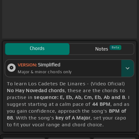
Chords
Beta
Notes
Simplified
VERSION:
Major & minor chords only
To learn Los Cadetes De Linares - (Video Oficial)
No Hay Novedad chords
, these are the chords to
practise in
sequence: E, Eb, Ab, Cm, Eb, Ab and B
. I
suggest starting at a calm pace of
44 BPM
, and as
you gain confidence, approach the song's
BPM of
88
. With the song's
key of A Major
, set your capo
to fit your vocal range and chord choice.