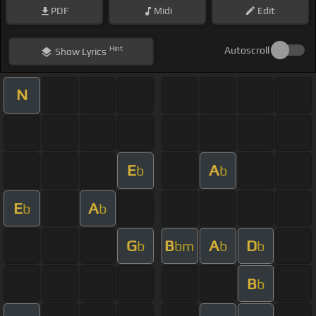
PDF
Midi
Edit
Hint
Autoscroll
Show
Lyrics
N
E
A
b
b
E
A
b
b
G
B
A
D
b
bm
b
b
B
b