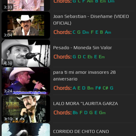
Chords:
G
C
F
A
B
E
D
m
m
m
3:33
Joan Sebastian - Diseñame (VIDEO
OFICIAL)
Chords:
C
G
D
F
E
B
A
m
m
3:04
Pesado - Moneda Sin Valor
Chords:
G
D
C
E
E
E
b
m
4:10
para ti mi amor invasores 28
aniversario
Chords:
A
E
D
B
F#
C#
G
m
3:24
LALO MORA "LAURITA GARZA
Chords:
B
F
D
G
E
G
b
m
3:10
CORRIDO DE CHITO CANO