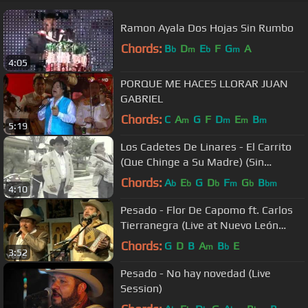
Ramon Ayala Dos Hojas Sin Rumbo
Chords:
B
D
E
F
G
A
b
m
b
m
4:05
PORQUE ME HACES LLORAR JUAN
GABRIEL
Chords:
C
A
G
F
D
E
B
m
m
m
m
5:19
Los Cadetes De Linares - El Carrito
(Que Chinge a Su Madre) (Sin
Censura) Video Official
Chords:
A
E
G
D
F
G
B
b
b
b
m
b
bm
4:10
Pesado - Flor De Capomo ft. Carlos
Tierranegra (Live at Nuevo León
México)
Chords:
G
D
B
A
B
E
m
b
3:52
Pesado - No hay novedad (Live
Session)