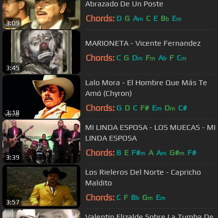
Abrazado De Un Poste
Chords:
D
G
A
C
E
B
E
m
b
m
3:09
MARIONETA - Vicente Fernandez
Chords:
C
G
D
F
A
F
C
m
m
b
m
3:45
Lalo Mora - El Hombre Que Más Te
Amó (Chyron)
Chords:
G
D
C
F#
E
D
C#
m
m
3:18
MI LINDA ESPOSA - LOS MUECAS - MI
LINDA ESPOSA
Chords:
B
E
F#
A
A
G#
F#
m
m
m
3:39
Los Rieleros Del Norte - Capricho
Maldito
Chords:
C
F
B
G
E
b
m
m
3:57
Valentin Elizalde Sobre La Tumba De