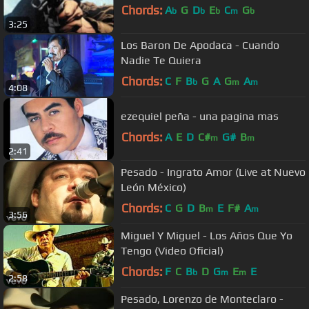
Chords:
A
G
D
E
C
G
b
b
b
m
b
3:25
Los Baron De Apodaca - Cuando
Nadie Te Quiera
Chords:
C
F
B
G
A
G
A
b
m
m
4:08
ezequiel peña - una pagina mas
Chords:
A
E
D
C#
G#
B
m
m
2:41
Pesado - Ingrato Amor (Live at Nuevo
León México)
Chords:
C
G
D
B
E
F#
A
m
m
3:56
Miguel Y Miguel - Los Años Que Yo
Tengo (Video Oficial)
Chords:
F
C
B
D
G
E
E
b
m
m
2:58
Pesado, Lorenzo de Monteclaro -