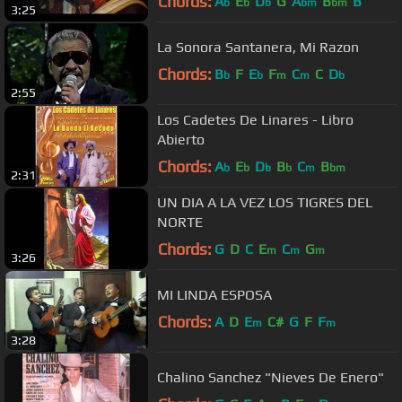
Chords:
A
E
D
G
A
B
B
b
b
b
bm
bm
3:25
La Sonora Santanera, Mi Razon
Chords:
B
F
E
F
C
C
D
b
b
m
m
b
2:55
Los Cadetes De Linares - Libro
Abierto
Chords:
A
E
D
B
C
B
b
b
b
b
m
bm
2:31
UN DIA A LA VEZ LOS TIGRES DEL
NORTE
Chords:
G
D
C
E
C
G
m
m
m
3:26
MI LINDA ESPOSA
Chords:
A
D
E
C#
G
F
F
m
m
3:28
Chalino Sanchez "Nieves De Enero"