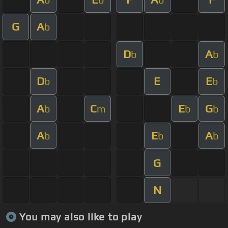
G
A
b
D
A
b
b
D
E
E
b
b
A
C
E
G
b
m
b
b
A
E
A
b
b
b
G
N
You may also like to play