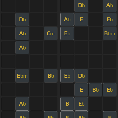
D
A
b
b
D
A
E
E
b
b
b
A
C
E
B
b
m
b
bm
A
b
E
B
E
D
bm
b
b
b
E
B
E
b
b
A
B
E
b
b
A
E
F
A
F
b
b
b