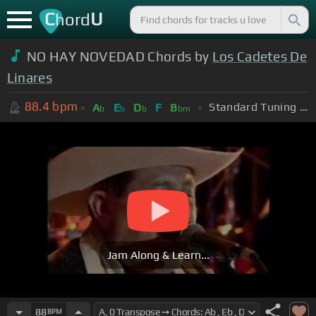
C
U
hord
NO HAY NOVEDAD Chords by
Los Cadetes De
Linares
88.4
bpm
Standard Tuning (EADGBE)
A
E
D
F
B
b
b
b
bm
Jam Along & Learn...
88
BPM