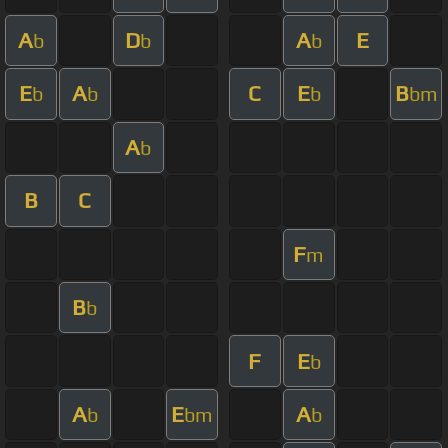
A
D
A
E
b
b
b
E
A
C
E
B
b
b
b
bm
A
b
B
C
F
m
B
b
F
E
b
A
E
A
b
bm
b