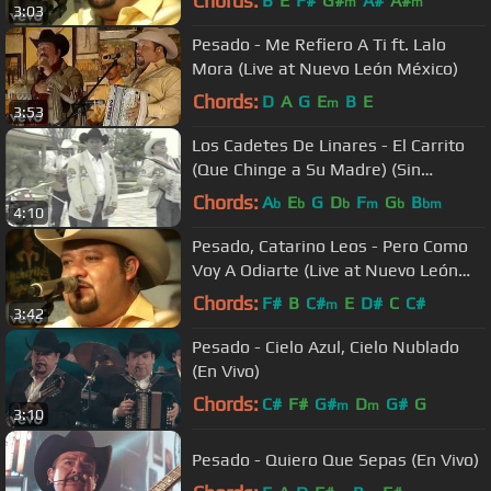
Chords:
B
E
F#
G#
A#
A#
m
m
3:03
Pesado - Me Refiero A Ti ft. Lalo
Mora (Live at Nuevo León México)
Chords:
D
A
G
E
B
E
m
3:53
Los Cadetes De Linares - El Carrito
(Que Chinge a Su Madre) (Sin
Censura) Video Official
Chords:
A
E
G
D
F
G
B
b
b
b
m
b
bm
4:10
Pesado, Catarino Leos - Pero Como
Voy A Odiarte (Live at Nuevo León
México)
Chords:
F#
B
C#
E
D#
C
C#
m
3:42
Pesado - Cielo Azul, Cielo Nublado
(En Vivo)
Chords:
C#
F#
G#
D
G#
G
m
m
3:10
Pesado - Quiero Que Sepas (En Vivo)