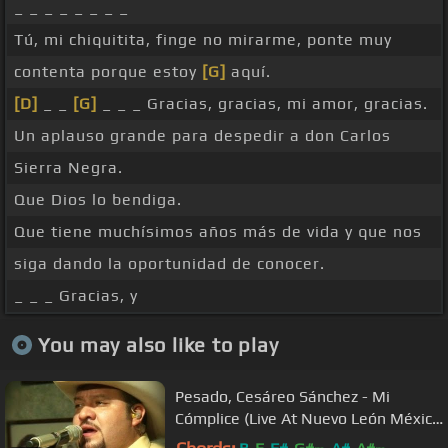
_ _ _ _ _ _ _ _
Tú, mi chiquitita, finge no mirarme, ponte muy
contenta porque estoy
[G]
aquí.
[D]
_ _
[G]
_ _ _ Gracias, gracias, mi amor, gracias.
Un aplauso grande para despedir a don Carlos
Sierra Negra.
Que Dios lo bendiga.
Que tiene muchísimos años más de vida y que nos
siga dando la oportunidad de conocer.
_ _ _ Gracias, y
You may also like to play
Pesado, Cesáreo Sánchez - Mi
Cómplice (Live At Nuevo León México
2009)