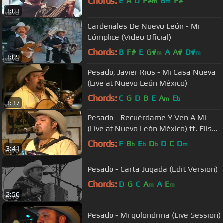
Chords:
E
A
D
F#
B
F#
m
m
3:03
Cardenales De Nuevo León - Mi
Cómplice (Video Oficial)
Chords:
B
F#
E
G#
A
A#
D#
m
m
3:09
Pesado, Javier Rios - Mi Casa Nueva
(Live at Nuevo León México)
Chords:
C
G
D
B
E
A
E
m
b
3:37
Pesado - Recuérdame Y Ven A Mi
(Live at Nuevo León México) ft. Eliseo
Robles
Chords:
F
B
E
D
D
C
D
b
b
b
m
3:41
Pesado - Carta Jugada (Edit Version)
Chords:
D
G
C
A
A
E
m
m
2:56
Pesado - Mi golondrina (Live Session)