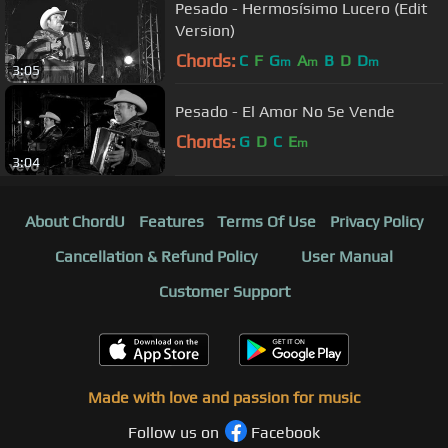
Pesado - Hermosísimo Lucero (Edit
Version)
Chords:
C
F
G
A
B
D
D
m
m
m
3:05
Pesado - El Amor No Se Vende
Chords:
G
D
C
E
m
3:04
About ChordU
Features
Terms Of Use
Privacy Policy
Cancellation & Refund Policy
User Manual
Customer Support
Made with love and passion for music
Follow us on
Facebook