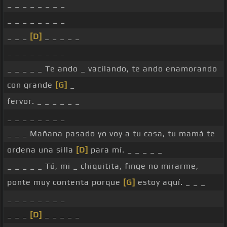
_ _ _ _ _ _ _ _
_ _ _ _ _ _ _ _
_ _ _
[D]
_ _ _ _ _
_ _ _ _ _ _ _ _
_ _ _ _ _ Te ando _ vacilando, te ando enamorando
con grande
[G]
_
fervor. _ _ _ _ _ _
_ _ _ _ _ _ _ _
_ _ _ Mañana pasado yo voy a tu casa, tu mamá te
ordena una silla
[D]
para mí. _ _ _ _ _
_ _ _ _ _ Tú, mi _ chiquitita, finge no mirarme,
ponte muy contenta porque
[G]
estoy aquí. _ _ _
_ _ _ _ _ _ _ _
_ _ _
[D]
_ _ _ _ _