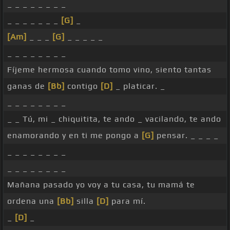
_ _ _ _ _ _ _ _
_ _ _ _ _ _ _
[G]
_
[Am]
_ _ _
[G]
_ _ _ _ _
_ _ _ _ _ _ _ _
Fíjeme hermosa cuando tomo vino, siento tantas
ganas de
[Bb]
contigo
[D]
_ platicar. _
_ _ _ _ _ _ _ _
_ _ Tú, mi _ chiquitita, te ando _ vacilando, te ando
enamorando y en ti me pongo a
[G]
pensar. _ _ _ _
_ _ _ _ _ _ _ _
_ _ _ _ _ _ _ _
Mañana pasado yo voy a tu casa, tu mamá te
ordena una
[Bb]
silla
[D]
para mí.
_
[D]
_