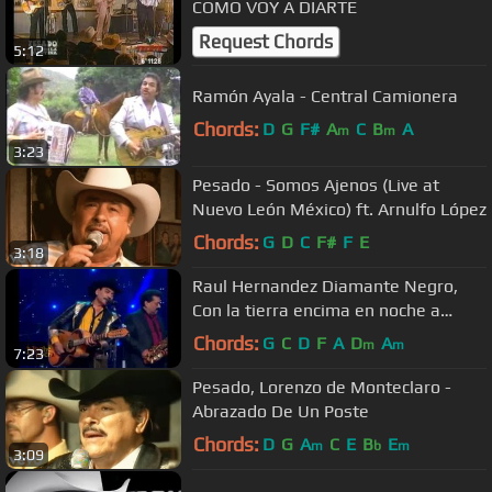
COMO VOY A DIARTE
Request Chords
5:12
Ramón Ayala - Central Camionera
Chords:
D
G
F#
A
C
B
A
m
m
3:23
Pesado - Somos Ajenos (Live at
Nuevo León México) ft. Arnulfo López
Chords:
G
D
C
F#
F
E
3:18
Raul Hernandez Diamante Negro,
Con la tierra encima en noche a
noche contigo
Chords:
G
C
D
F
A
D
A
m
m
7:23
Pesado, Lorenzo de Monteclaro -
Abrazado De Un Poste
Chords:
D
G
A
C
E
B
E
m
b
m
3:09