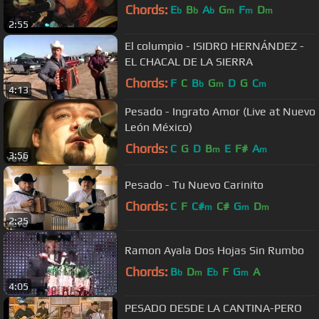
Chords:
E
B
A
G
F
D
b
b
b
m
m
m
2:55
El columpio - ISIDRO HERNÁNDEZ -
EL CHACAL DE LA SIERRA
Chords:
F
C
B
G
D
G
C
b
m
m
4:13
Pesado - Ingrato Amor (Live at Nuevo
León México)
Chords:
C
G
D
B
E
F#
A
m
m
3:56
Pesado - Tu Nuevo Carinito
Chords:
C
F
C#
C#
G
D
m
m
m
2:25
Ramon Ayala Dos Hojas Sin Rumbo
Chords:
B
D
E
F
G
A
b
m
b
m
4:05
PESADO DESDE LA CANTINA-PERO