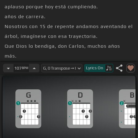
aplauso porque hoy está cumpliendo.
años de carrera.
Nosotros con 15 de repente andamos aventando el
árbol, imagínese con esa trayectoria.
Que Dios lo bendiga, don Carlos, muchos años
más.
conservando esa voz tan hermosa.
Lyrics
On
107
BPM
que hicieron ustedes por la muerte.
trabajando toda la nueva
[B]
generación.
G
D
B
[G]
1
1
2
1
1
1
1
2
2
3
3
2
3