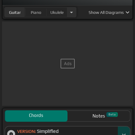
Guitar
Piano
Ukulele
Show
All Diagrams
Chords
Beta
Notes
Simplified
VERSION: