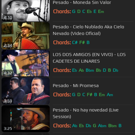
Pesado - Moneda Sin Valor
Chords:
G
D
C
E
E
E
b
m
4:10
Pesado - Cielo Nublado Aka Cielo
Nevado (Video Oficial)
Chords:
C#
F#
B
2:34
LOS DOS AMIGOS (EN VIVO) - LOS
CADETES DE LINARES
Chords:
E
A
B
B
D
B
D
b
b
bm
b
b
4:32
Pesado - Mi Promesa
Chords:
G
D
C
F#
B
E
A
m
m
3:59
Pesado - No hay novedad (Live
Session)
Chords:
A
E
D
G
A
B
B
b
b
b
bm
bm
3:25