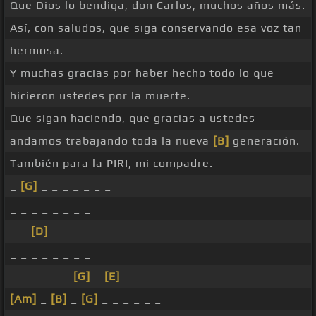
Que Dios lo bendiga, don Carlos, muchos años más.
Así, con saludos, que siga conservando esa voz tan
hermosa.
Y muchas gracias por haber hecho todo lo que
hicieron ustedes por la muerte.
Que sigan haciendo, que gracias a ustedes
andamos trabajando toda la nueva
[B]
generación.
También para la PIRI, mi compadre.
_
[G]
_ _ _ _ _ _ _
_ _ _ _ _ _ _ _
_ _
[D]
_ _ _ _ _ _
_ _ _ _ _ _ _ _
_ _ _ _ _ _
[G]
_
[E]
_
[Am]
_
[B]
_
[G]
_ _ _ _ _ _