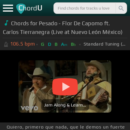
C
U
hord
Chords for Pesado - Flor De Capomo ft.
Carlos Tierranegra (Live at Nuevo León México)
106.5
bpm
Standard Tuning (EADGBE)
G
D
B
A
B
m
b
Jam Along & Learn...
Quiero, primero que nada, que le demos un fuerte