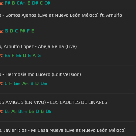
s:
F#
B
C#
E
D#
C
C#
m
 - Somos Ajenos (Live at Nuevo León México) ft. Arnulfo
s:
G
D
C
F#
F
E
, Arnulfo López - Abeja Reina (Live)
s:
B
F
E
D
E
A
G
b
b
 - Hermosísimo Lucero (Edit Version)
s:
C
F
G
A
B
D
D
m
m
m
OS AMIGOS (EN VIVO) - LOS CADETES DE LINARES
s:
E
A
B
B
D
B
D
b
b
bm
b
b
, Javier Rios - Mi Casa Nueva (Live at Nuevo León México)