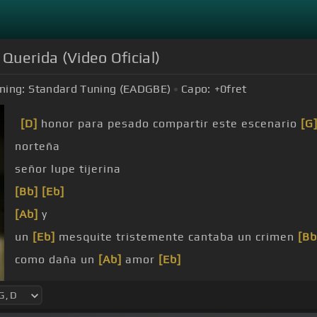
 Querida (Video Oficial)
ning:
Standard Tuning (EADGBE)
Capo:
+0
fret
[D]
honor para pesado compartir este escenario
[G
norteña
señor lupe tijerina
[Bb]
[Eb]
[Ab]
y
un
[Eb]
mesquite tristemente cantaba un crimen
[Bb
como daña un
[Ab]
amor
[Eb]
traicionero por lo poco que pude entenderle son sus
porque yo