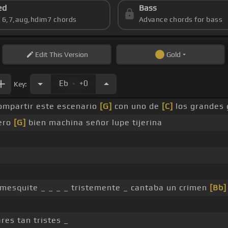
ed
Bass
s 6,7,aug,hdim7 chords
Advance chords for bass
Edit
This Version
Gold
.
Eb
+0
Key:
ompartir este escenario
[G]
con uno de
[C]
los grandes 
pero
[G]
bien machina señor lupe tijerina
mesquite _ _ _ _ tristemente _ cantaba un crimen
[Bb]
res tan tristes _