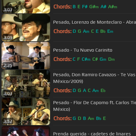
Chords:
B
E
F#
G#
A#
A#
m
m
3:03
Pesado, Lorenzo de Monteclaro - Abr
Chords:
D
G
A
C
E
B
E
m
b
m
3:09
Pesado - Tu Nuevo Carinito
Chords:
C
F
C#
C#
G
D
m
m
m
2:25
Pesado, Don Ramiro Cavazos - Te Vas 
México/2009)
Chords:
D
G
A
C
A
E
m
b
3:03
Pesado - Flor De Capomo ft. Carlos Tierranegra (Live at Nuevo León
México)
Chords:
G
D
B
A
B
E
m
b
3:52
Prenda querida - cadetes de linares