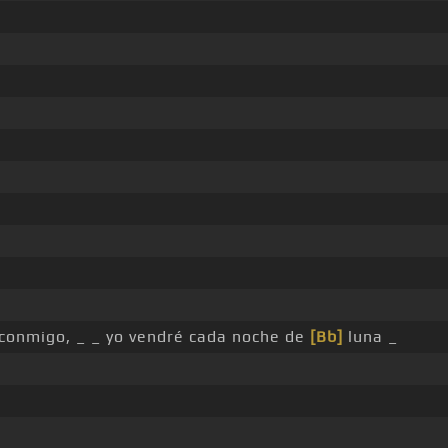
 conmigo, _ _ yo vendré cada noche de
[Bb]
luna _