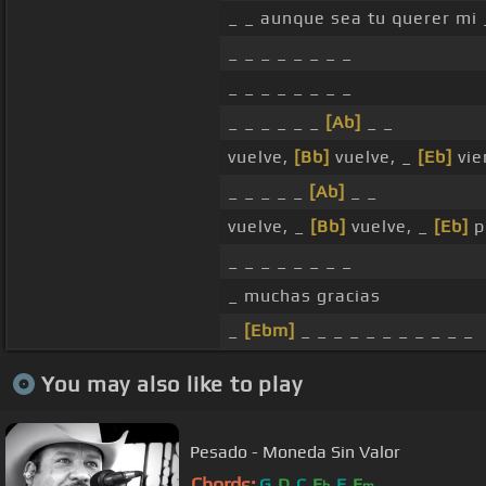
_ _ aunque sea tu querer mi
_ _ _ _ _ _ _ _
_ _ _ _ _ _ _ _
_ _ _ _ _ _
[Ab]
_ _
vuelve,
[Bb]
vuelve, _
[Eb]
vie
_ _ _ _ _
[Ab]
_ _
vuelve, _
[Bb]
vuelve, _
[Eb]
p
_ _ _ _ _ _ _ _
_ muchas gracias
_
[Ebm]
_ _ _ _ _ _ _ _ _ _ _
You may also like to play
Pesado - Moneda Sin Valor
Chords:
G
D
C
E
E
E