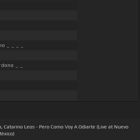
o _ _ _ _
rdono _ _
, Catarino Leos - Pero Como Voy A Odiarte (Live at Nuevo
éxico)