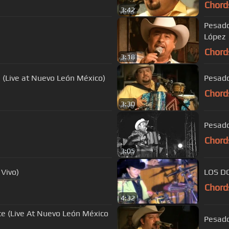
Chord
3:42
Pesado
López
Chord
3:18
a (Live at Nuevo León México)
Pesado
Chord
3:30
Pesado
Chord
3:05
 Vivo)
LOS D
Chord
4:32
e (Live At Nuevo León México
Pesado