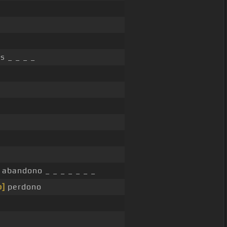
s _ _ _ _
abandono _ _ _ _ _ _ _
b]
perdono