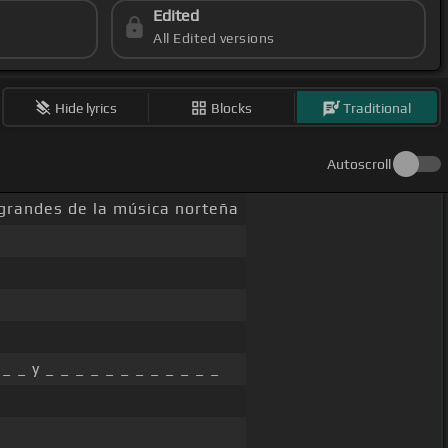
Edited
All Edited versions
Hide lyrics
Blocks
Traditional
Autoscroll
grandes de la música norteña
_ _ y _ _ _ _ _ _ _ _ _ _ _ _