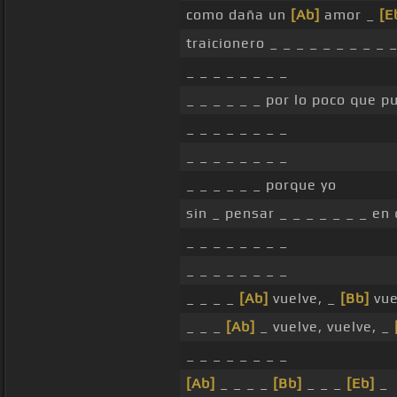
como daña un
[Ab]
amor _
[E
traicionero _ _ _ _ _ _ _ _ _ _
_ _ _ _ _ _ _ _
_ _ _ _ _ _ por lo poco que 
_ _ _ _ _ _ _ _
_ _ _ _ _ _ _ _
_ _ _ _ _ _ porque yo
sin _ pensar _ _ _ _ _ _ _ e
_ _ _ _ _ _ _ _
_ _ _ _ _ _ _ _
_ _ _ _
[Ab]
vuelve, _
[Bb]
vue
_ _ _
[Ab]
_ vuelve, vuelve, _
_ _ _ _ _ _ _ _
[Ab]
_ _ _ _
[Bb]
_ _ _
[Eb]
_