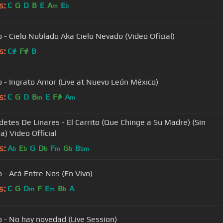
s:
C
G
D
B
E
A
E
m
b
 - Cielo Nublado Aka Cielo Nevado (Video Oficial)
s:
C#
F#
B
 - Ingrato Amor (Live at Nuevo León México)
s:
C
G
D
B
E
F#
A
m
m
detes De Linares - El Carrito (Que Chinge a Su Madre) (Sin
a) Video Official
s:
A
E
G
D
F
G
B
b
b
b
m
b
bm
 - Acá Entre Nos (En Vivo)
s:
C
G
D
F
E
B
A
m
m
b
 - No hay novedad (Live Session)