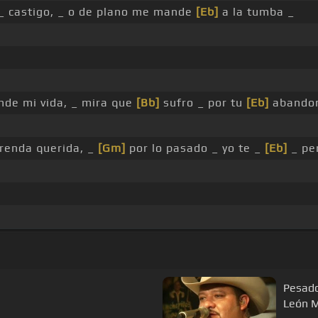
 _ castigo, _ o de plano me mande
[Eb]
a la tumba _
nde mi vida, _ mira que
[Bb]
sufro _ por tu
[Eb]
abandon
renda querida, _
[Gm]
por lo pasado _ yo te _
[Eb]
_ pe
Pesado
León M