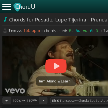
C
U
hord
Chords for Pesado, Lupe Tijerina - Prenda
150
bpm
Tempo:
Tu
Chords used:
E
B
A
G
D
b
b
b
Jam Along & Learn...
100
➙
150
BPM
%