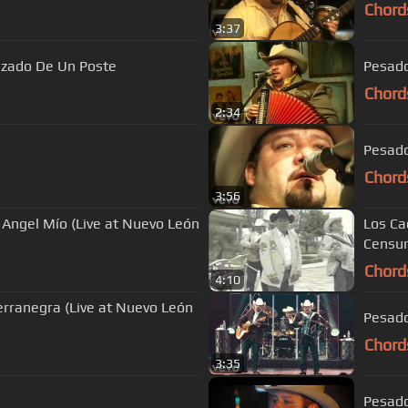
Chord
3:37
azado De Un Poste
Pesado
Chord
2:34
Pesado
Chord
3:56
Angel Mío (Live at Nuevo León
Los Ca
Censur
Chord
4:10
Pesado
Chord
3:35
Pesado