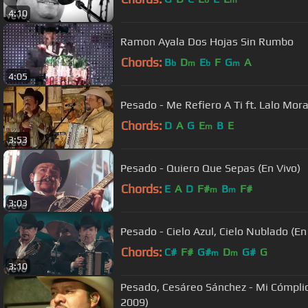
b
m
4:10
Ramon Ayala Dos Hojas Sin Rumbo
Chords:
B
D
E
F
G
A
b
m
b
m
4:05
Pesado - Me Refiero A Ti ft. Lalo Mor
Chords:
D
A
G
E
B
E
m
3:53
Pesado - Quiero Que Sepas (En Vivo)
Chords:
E
A
D
F#
B
F#
m
m
3:03
Pesado - Cielo Azul, Cielo Nublado (En
Chords:
C#
F#
G#
D
G#
G
m
m
3:10
Pesado, Cesáreo Sánchez - Mi Cómplic
2009)