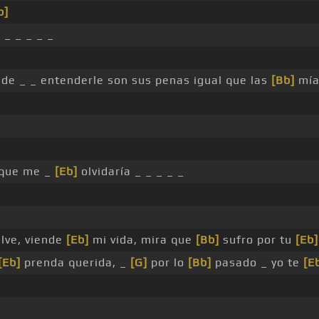
b]
 _ _ _ _ _
pude _ _ entenderle son sus penas igual que las
[Bb]
mía
n que me _
[Eb]
olvidaría _ _ _ _ _
lve, viende
[Eb]
mi vida, mira que
[Bb]
sufro por tu
[Eb]
[Eb]
prenda querida, _
[G]
por lo
[Bb]
pasado _ yo te
[E