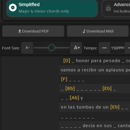
Simplified
Advanc
Major & minor chords only
Include
Download
PDF
Download
Midi
Font Size:
Tempo:
150
BPM
[D]
_ honor para pesado _ c
vamos a recibir un aplauso 
[F]
_ _ _ _
_
[Bb]
_ _ _ _ _ _
[Eb]
_
_ _
[Ab]
y
en las tumbas de un
[Eb]
_ _ 
_ _ _ _ _ _ _ _
_ _ _ _ _ decía en sus _ canta