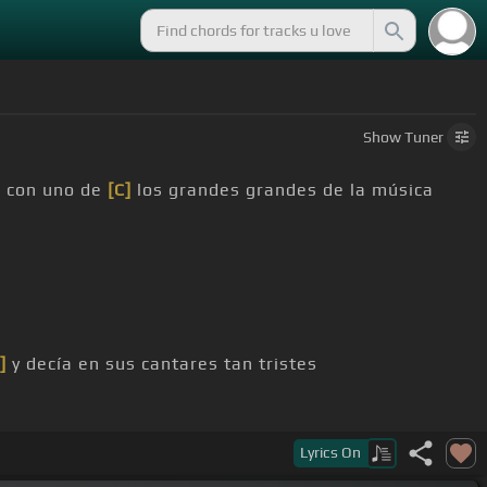
Show
Tuner
]
con uno de
[C]
los grandes grandes de la música
]
y decía en sus cantares tan tristes
 penas igual que las
[Bb]
mías
Lyrics
On