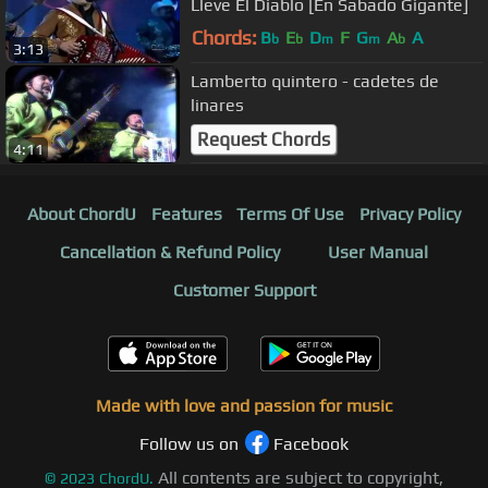
Lleve El Diablo [En Sabado Gigante]
Chords:
B
E
D
F
G
A
A
b
b
m
m
b
3:13
Lamberto quintero - cadetes de
linares
Request Chords
4:11
About ChordU
Features
Terms Of Use
Privacy Policy
Cancellation & Refund Policy
User Manual
Customer Support
Made with love and passion for music
Follow us on
Facebook
All contents are subject to copyright,
©
2023
ChordU.