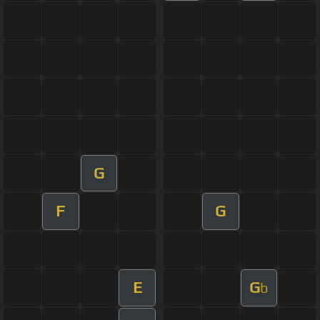
G
F
G
E
G
b