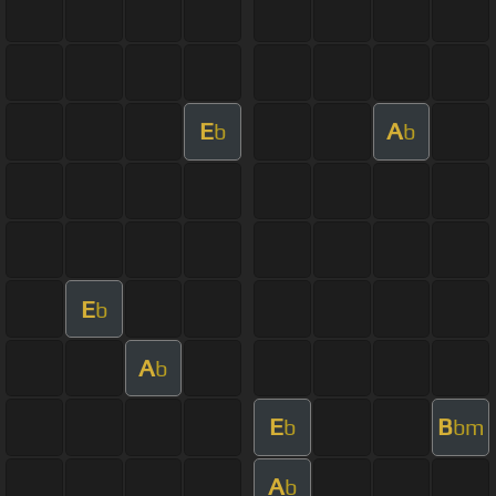
E
A
b
b
E
b
A
b
E
B
b
bm
A
b