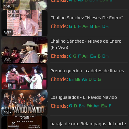
b
bm
bm
4:48
Chalino Sanchez "Nieves De Enero"
Chords:
G
C
F
A
B
E
D
m
m
m
3:33
Chalino Sánchez - Nieves de Enero
(En Vivo)
Chords:
C
G
F
A
E
B
D
m
m
m
3:29
Prenda querida - cadetes de linares
Chords:
E
B
A
D
C
G
b
b
b
4:15
Los Igualados - El Pavido Navido
Chords:
G
D
B
F#
A
E
F
m
m
m
4:27
baraja de oro..Relampagos del norte