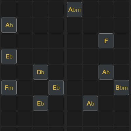
A
bm
A
b
F
E
b
D
A
b
b
F
E
B
m
b
bm
E
A
b
b