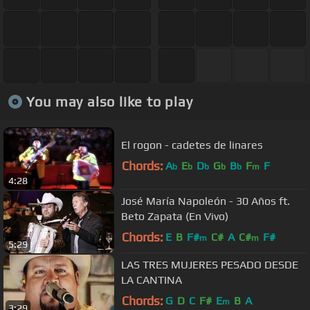
You may also like to play
El rogon - cadetes de linares
Chords:
A
E
D
G
B
F
F
b
b
b
b
b
m
4:28
José María Napoleón - 30 Años ft.
Beto Zapata (En Vivo)
Chords:
E
B
F#
C#
A
C#
F#
m
m
5:29
LAS TRES MUJERES PESADO DESDE
LA CANTINA
Chords:
G
D
C
F#
E
B
A
m
3:29