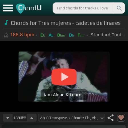
C
U
hord
Chords for Tres mujeres - cadetes de linares
188.8
bpm
Standard Tuning (EADGBE)
E
A
B
D
F
b
b
bm
b
m
Jam Along & Learn...
189
BPM