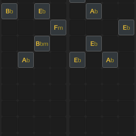
B
E
A
b
b
b
F
E
m
b
B
E
bm
b
A
E
A
b
b
b