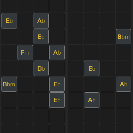
E
A
b
b
E
B
b
bm
F
A
m
b
D
E
b
b
B
E
A
bm
b
b
E
A
b
b