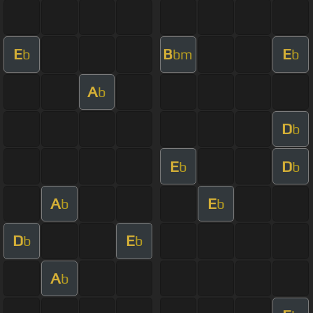
E
B
E
b
bm
b
A
b
D
b
E
D
b
b
A
E
b
b
D
E
b
b
A
b