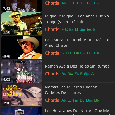
Chords:
A
E
F
C
D
G
C
b
b
b
m
m
7:43
Miguel Y Miguel - Los Años Que Yo
Tengo (Video Oficial)
Chords:
F
C
B
D
G
E
E
b
m
m
2:58
Lalo Mora - El Hombre Que Más Te
Amó (Chyron)
Chords:
G
D
C
F#
E
D
C#
m
m
3:18
Ramon Ayala Dos Hojas Sin Rumbo
Chords:
B
D
E
F
G
A
b
m
b
m
4:05
Nomas Las Mujeres Quedan -
Cadetes De Linares
Chords:
A
E
F
D
E
B
b
b
m
b
bm
b
3:10
Los Huracanes Del Norte - Que Me