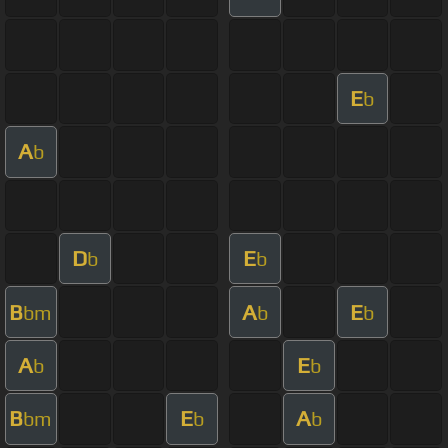
E
b
A
b
D
E
b
b
B
A
E
bm
b
b
A
E
b
b
B
E
A
bm
b
b