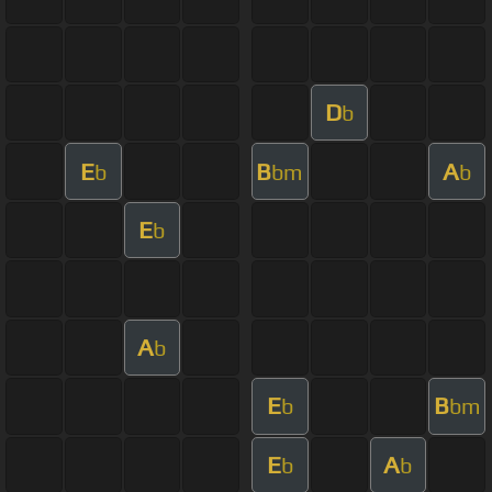
D
b
E
B
A
b
bm
b
E
b
A
b
E
B
b
bm
E
A
b
b