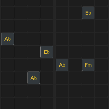
E
b
A
b
E
b
A
F
b
m
A
b