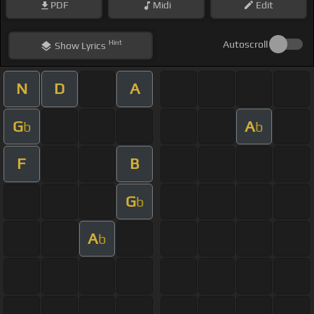
PDF
Midi
Edit
Hint
Autoscroll
Show
Lyrics
N
D
A
G
A
b
b
F
B
G
b
A
b