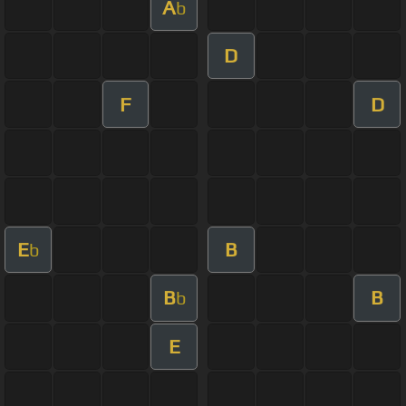
A
b
D
F
D
E
B
b
B
B
b
E