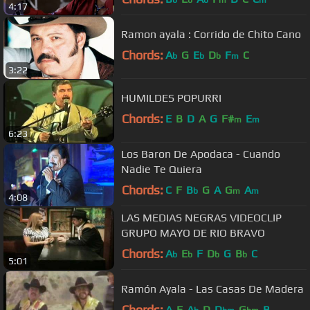
b
b
b
m
m
4:17
Ramon ayala : Corrido de Chito Cano
Chords:
A
G
E
D
F
C
b
b
b
m
3:22
HUMILDES POPURRI
Chords:
E
B
D
A
G
F#
E
m
m
6:23
Los Baron De Apodaca - Cuando
Nadie Te Quiera
Chords:
C
F
B
G
A
G
A
b
m
m
4:08
LAS MEDIAS NEGRAS VIDEOCLIP
GRUPO MAYO DE RIO BRAVO
Chords:
A
E
F
D
G
B
C
b
b
b
b
5:01
Ramón Ayala - Las Casas De Madera
Chords:
A
E
A
D
D
G
B