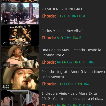
20 MUJERES DE NEGRO
Chords:
C
G
F
D
B
D
A
b
b
3:10
Carlos Y Jose - Soy Albañil
Chords:
A
D
C#
D
E
m
m
2:50
Una Pagina Mas - Pesado-Desde la
Cantina Vol 2
Chords:
A
E
C
D
C
F
B
b
b
m
b
m
bm
3:39
Pesado - Ingrato Amor (Live at Nuevo
León México)
Chords:
C
G
D
B
E
F#
A
m
m
3:56
Si Llego a Viejo - Lalo Mora Exito
2012 - Cancion especial para el dia
del padre
Chords:
B
E
A
F
D
C
C