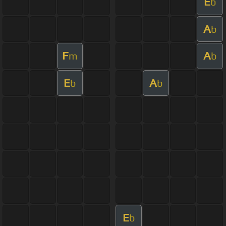
E
b
A
b
F
A
m
b
E
A
b
b
E
b