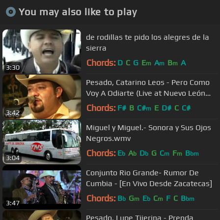
You may also like to play
de rodillas te pido los alegres de la
sierra
Chords:
D
C
G
E
A
B
A
m
m
m
3:30
Pesado, Catarino Leos - Pero Como
Voy A Odiarte (Live at Nuevo León
México)
Chords:
F#
B
C#
E
D#
C
C#
m
3:42
Miguel y Miguel.- Sonora y Sus Ojos
Negros.wmv
Chords:
E
A
D
G
C
F
B
b
b
b
m
m
bm
3:04
Conjunto Rio Grande- Rumor De
Cumbia - [En Vivo Desde Zacatecas]
Chords:
B
G
E
C
F
C
B
b
m
b
m
bm
3:47
Pesado, Lupe Tijerina - Prenda