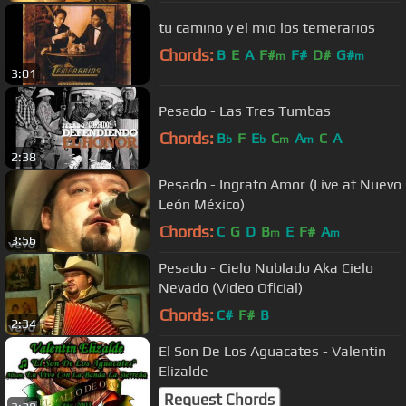
tu camino y el mio los temerarios
Chords:
B
E
A
F#
F#
D#
G#
m
m
3:01
Pesado - Las Tres Tumbas
Chords:
B
F
E
C
A
C
A
b
b
m
m
2:38
Pesado - Ingrato Amor (Live at Nuevo
León México)
Chords:
C
G
D
B
E
F#
A
m
m
3:56
Pesado - Cielo Nublado Aka Cielo
Nevado (Video Oficial)
Chords:
C#
F#
B
2:34
El Son De Los Aguacates - Valentin
Elizalde
Request Chords