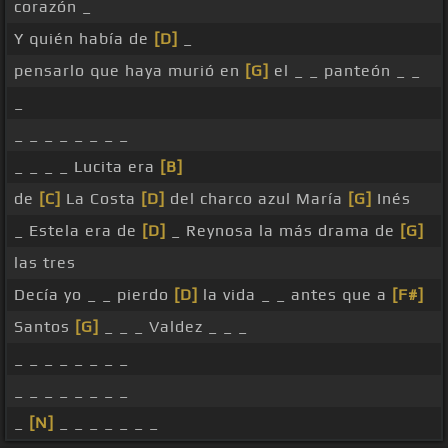
corazón _
Y quién había de
[D]
_
pensarlo que haya murió en
[G]
el _ _ panteón _ _
_
_ _ _ _ _ _ _ _
_ _ _ _ Lucita era
[B]
de
[C]
La Costa
[D]
del charco azul María
[G]
Inés
_ Estela era de
[D]
_ Reynosa la más drama de
[G]
las tres
Decía yo _ _ pierdo
[D]
la vida _ _ antes que a
[F#]
Santos
[G]
_ _ _ Valdez _ _ _
_ _ _ _ _ _ _ _
_ _ _ _ _ _ _ _
_
[N]
_ _ _ _ _ _ _