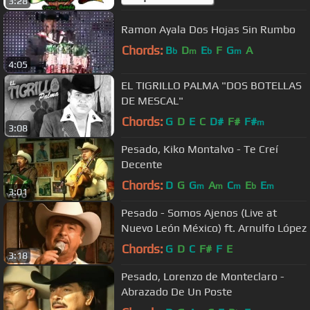
3:28
Ramon Ayala Dos Hojas Sin Rumbo
Chords:
B
D
E
F
G
A
b
m
b
m
4:05
EL TIGRILLO PALMA "DOS BOTELLAS
DE MESCAL"
Chords:
G
D
E
C
D#
F#
F#
m
3:08
Pesado, Kiko Montalvo - Te Creí
Decente
Chords:
D
G
G
A
C
E
E
m
m
m
b
m
3:01
Pesado - Somos Ajenos (Live at
Nuevo León México) ft. Arnulfo López
Chords:
G
D
C
F#
F
E
3:18
Pesado, Lorenzo de Monteclaro -
Abrazado De Un Poste