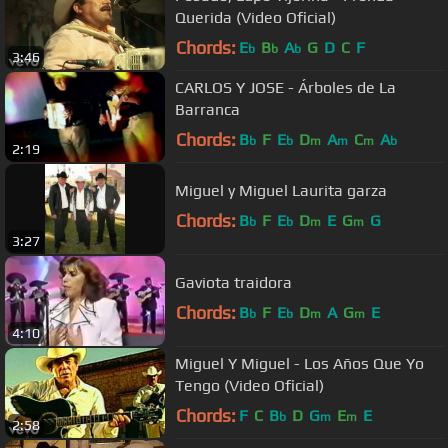
Querida (Video Oficial)
Chords:
E
B
A
G
D
C
F
b
b
b
3:46
CARLOS Y JOSE - Árboles de La
Barranca
Chords:
B
F
E
D
A
C
A
b
b
m
m
m
b
2:19
Miguel y Miguel Laurita garza
Chords:
B
F
E
D
E
G
G
b
b
m
m
3:27
Gaviota traidora
Chords:
B
F
E
D
A
G
E
b
b
m
m
4:10
Miguel Y Miguel - Los Años Que Yo
Tengo (Video Oficial)
Chords:
F
C
B
D
G
E
E
b
m
m
2:58