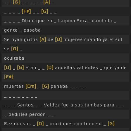
_ _
[G]
_ _ _ _ _
[A]
_
_ _ _ _
[F#]
_ _
[G]
_ _
_ _ _ _ Dicen que en _ Laguna Seca cuando la _
gente _ pasaba
Se oyan gritos
[A]
de
[D]
mujeres cuando ya el sol
se
[G]
_
ocultaba
[D]
_
[G]
Eran _ _
[D]
aquellas valientes _ que ya de
[F#]
muertas
[Em]
_
[G]
penaba _ _ _ _
_ _ _ _ _ _ _ _
_ _ _ Santos _ _ Valdez fue a sus tumbas para _ _
_ pedirles perdón _ _
Rezaba sus _
[D]
_ oraciones con todo su _
[G]