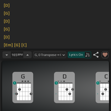
[D]
[G]
[D]
[G]
[D]
[Em]
[G]
[C]
[G]
Lyrics
On
165
BPM
G
D
C
1
1
1
1
1
2
2
2
3
3
3