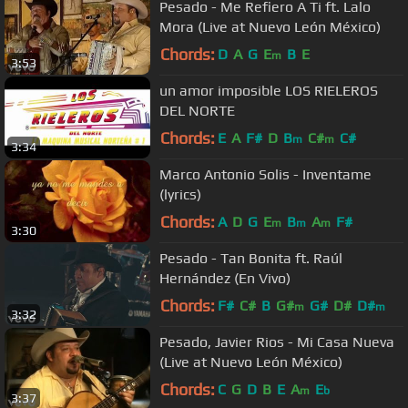
Pesado - Me Refiero A Ti ft. Lalo
Mora (Live at Nuevo León México)
Chords:
D
A
G
E
B
E
m
3:53
un amor imposible LOS RIELEROS
DEL NORTE
Chords:
E
A
F#
D
B
C#
C#
m
m
3:34
Marco Antonio Solis - Inventame
(lyrics)
Chords:
A
D
G
E
B
A
F#
m
m
m
3:30
Pesado - Tan Bonita ft. Raúl
Hernández (En Vivo)
Chords:
F#
C#
B
G#
G#
D#
D#
m
m
3:32
Pesado, Javier Rios - Mi Casa Nueva
(Live at Nuevo León México)
Chords:
C
G
D
B
E
A
E
m
b
3:37