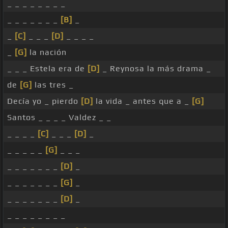
_ _ _ _ _ _ _ _
_ _ _ _ _ _ _
[B]
_
_
[C]
_ _ _
[D]
_ _ _ _
_
[G]
la nación
_ _ _ Estela era de
[D]
_ Reynosa la más drama _
de
[G]
las tres _
Decía yo _ pierdo
[D]
la vida _ antes que a _
[G]
Santos _ _ _ _ Valdez _ _
_ _ _ _
[C]
_ _ _
[D]
_
_ _ _ _ _
[G]
_ _ _
_ _ _ _ _ _ _
[D]
_
_ _ _ _ _ _ _
[G]
_
_ _ _ _ _ _ _
[D]
_
_ _ _ _ _ _ _ _