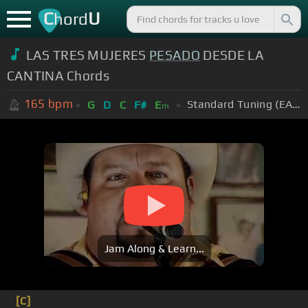
C
U
hord
LAS TRES MUJERES
PESADO
DESDE LA
CANTINA Chords
165
bpm
Standard Tuning (EADGBE)
G
D
C
F#
E
m
Jam Along & Learn...
[C]