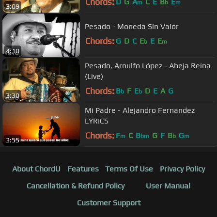
Chords:
D
G
A
C
E
B
E
m
b
m
3:09
Pesado - Moneda Sin Valor
Chords:
G
D
C
E
E
E
b
m
4:10
Pesado, Arnulfo López - Abeja Reina
(Live)
Chords:
B
F
E
D
E
A
G
b
b
3:30
Mi Padre - Alejandro Fernandez
LYRICS
Chords:
F
C
B
G
F
B
G
m
bm
b
m
3:55
About ChordU
Features
Terms Of Use
Privacy Policy
Cancellation & Refund Policy
User Manual
Customer Support