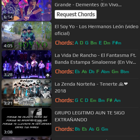
Grande - Dementes (En Vivo
Multiforo de Zacatecas) 2022
Request Chords
6:14
El Soy Yo - Los Hermanos León (video
oficial)
Chords:
A
D
G
B
E
D
F#
m
m
m
4:05
La Vida De Rancho - El Fantasma Ft.
Banda Estampa Sinaloense (En Vivo
Desde Las Pulgas 2016)
Chords:
E
A
D
F
A
G
B
b
b
b
bm
m
bm
3:28
La Zenda Norteña - Tenerte 🙏❤
2018
Chords:
G
C
D
E
B
F#
A
m
m
m
3:21
GRUPO LEGITIMO AUN TE SIGO
EXTRAÑANDO
Chords:
B
E
A
G
G
b
b
b
m
3:08