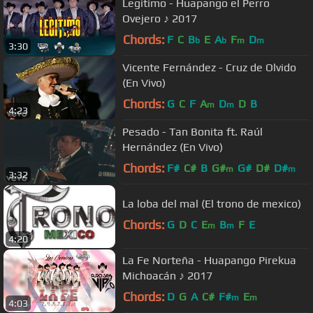
Legitimo - Huapango el Perro
Ovejero ♪ 2017
Chords:
F
C
B
E
A
F
D
b
b
m
m
3:30
Vicente Fernández - Cruz de Olvido
(En Vivo)
Chords:
G
C
F
A
D
D
B
m
m
4:23
Pesado - Tan Bonita ft. Raúl
Hernández (En Vivo)
Chords:
F#
C#
B
G#
G#
D#
D#
m
m
3:32
La loba del mal (El trono de mexico)
Chords:
G
D
C
E
B
F
E
m
m
4:20
La Fe Norteña - Huapango Pirekua
Michoacán ♪ 2017
Chords:
D
G
A
C#
F#
E
m
m
4:03