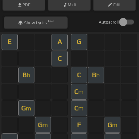
PDF
Midi
Edit
Hint
Autoscroll
Show
Lyrics
E
A
G
C
B
C
B
b
b
C
m
G
C
m
m
G
F
G
m
m