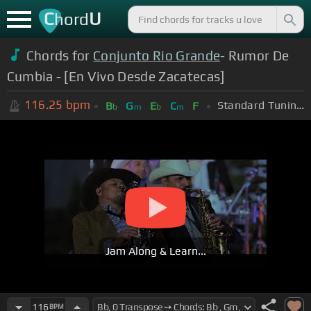
C
U
hord
Chords for
Conjunto Rio Grande
- Rumor De
Cumbia - [En Vivo Desde Zacatecas]
116.25
bpm
Standard Tuning (EADGBE)
B
G
E
C
F
b
m
b
m
Jam Along & Learn...
116
BPM