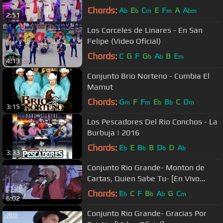
Chords:
A
E
C
E
F
A
A
b
b
m
m
bm
2:51
Los Corceles de Linares - En San
Felipe (Video Oficial)
Chords:
C
G
F
G
A
B
E
b
b
m
4:13
Conjunto Brio Norteno - Cumbia El
Mamut
Chords:
G
F
F
E
B
C
D
m
m
b
b
m
3:15
Los Pescadores Del Rio Conchos - La
Burbuja | 2016
Chords:
E
E
B
B
D
D
A
b
b
b
b
3:33
Conjunto Rio Grande- Monton de
Cartas, Quien Sabe Tu- [En Vivo
desde Zacatecas]
Chords:
E
C
F
B
A
G
C
b
b
b
m
6:02
Conjunto Rio Grande- Gracias Por