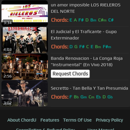
un amor imposible LOS RIELEROS
DEL NORTE
Chords:
E
A
F#
D
B
C#
C#
m
m
3:34
El Judicial y El Traficante - Gupo
Exterminador
Chords:
D
G
F#
C
E
B
F#
m
m
4:03
Banda Renovacion - La Conga Roja
"Instrumental" (En Vivo 2018)
Request Chords
2:56
Secretto - Tan Bella Y Tan Presumida
Chords:
F
B
G
C
E
D
G
b
m
m
b
b
3:02
About ChordU
Features
Terms Of Use
Privacy Policy