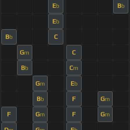
E
B
b
b
E
b
B
C
b
G
C
m
B
C
b
m
G
E
m
b
B
F
G
b
m
F
G
F
G
m
m
D
G
E
m
m
b