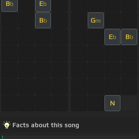
B
E
b
b
B
G
b
m
E
B
b
b
N
Facts about this song