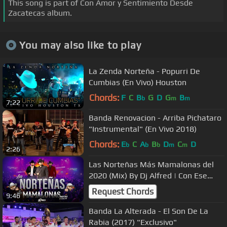
This song is part of Con Amor y Sentimiento Desde
Zacatecas album.
You may also like to play
La Zenda Norteña - Popurri De
Cumbias (En Vivo) Houston
Chords:
F
C
B
G
D
G
B
b
m
m
7:22
Banda Renovacion - Arriba Pichataro
"Instrumental" (En Vivo 2018)
Chords:
E
C
A
B
D
C
D
b
b
b
m
m
2:26
Las Norteñas Más Mamalonas del
2020 (Mix) By Dj Alfred | Con Ese
Corazón, Acurrucar, Tu, Basta...
Request Chords
9:46
Banda La Alterada - El Son De La
Rabia (2017) "Exclusivo"