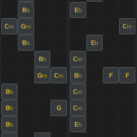
B
E
b
b
C
G
C
m
m
m
B
E
b
b
B
C
b
m
G
C
B
F
F
m
m
b
B
C
b
m
B
G
C
b
m
B
E
b
b