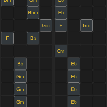
B
E
bm
b
G
F
G
m
m
F
B
b
C
m
B
E
b
b
G
E
m
b
G
E
m
b
G
E
m
b