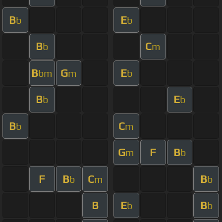
B
E
b
b
B
C
b
m
B
G
E
bm
m
b
B
E
b
b
B
C
b
m
G
F
B
m
b
F
B
C
B
b
m
b
B
E
B
b
b