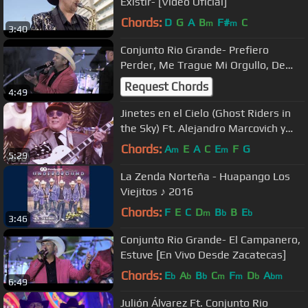
Existir- [Video Oficial]
Chords:
D
G
A
B
F#
C
m
m
3:40
Conjunto Rio Grande- Prefiero
Perder, Me Trague Mi Orgullo, De
PielaPiel- [En Vivo Desde Zacatecas]
Request Chords
4:49
Jinetes en el Cielo (Ghost Riders in
the Sky) Ft. Alejandro Marcovich y
Paco Huidobro
Chords:
A
E
A
C
E
F
G
m
m
5:29
La Zenda Norteña - Huapango Los
Viejitos ♪ 2016
Chords:
F
E
C
D
B
B
E
m
b
b
3:46
Conjunto Rio Grande- El Campanero,
Estuve [En Vivo Desde Zacatecas]
Chords:
E
A
B
C
F
D
A
b
b
b
m
m
b
bm
6:49
Julión Álvarez Ft. Conjunto Rio