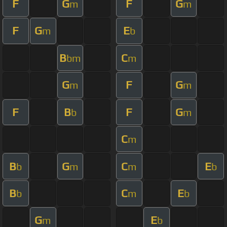
F
G
F
G
m
m
F
G
E
m
b
B
C
bm
m
G
F
G
m
m
F
B
F
G
b
m
C
m
B
G
C
E
b
m
m
b
B
C
E
b
m
b
G
E
m
b