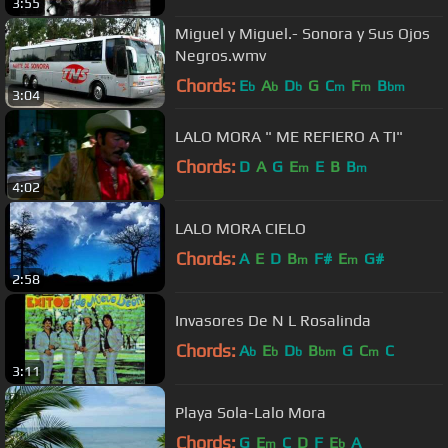
3:55
Miguel y Miguel.- Sonora y Sus Ojos
Negros.wmv
Chords:
E
A
D
G
C
F
B
b
b
b
m
m
bm
3:04
LALO MORA " ME REFIERO A TI"
Chords:
D
A
G
E
E
B
B
m
m
4:02
LALO MORA CIELO
Chords:
A
E
D
B
F#
E
G#
m
m
2:58
Invasores De N L Rosalinda
Chords:
A
E
D
B
G
C
C
b
b
b
bm
m
3:11
Playa Sola-Lalo Mora
Chords:
G
E
C
D
F
E
A
m
b