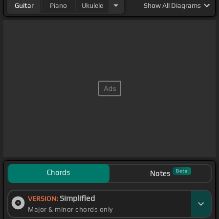
Guitar
Piano
Ukulele
Show
All Diagrams
Chords
Beta
Notes
Simplified
VERSION:
Major & minor chords only