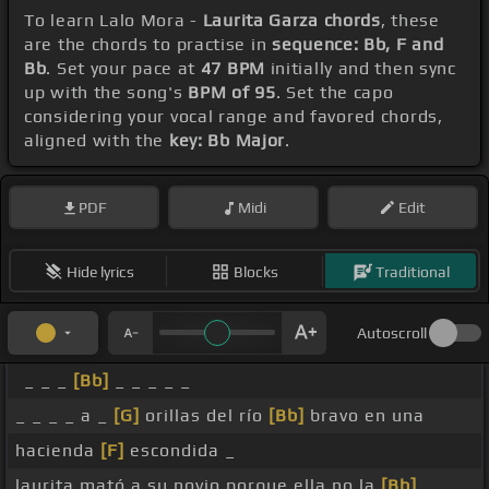
To learn Lalo Mora -
Laurita Garza chords
, these
are the chords to practise in
sequence: Bb, F and
Bb
. Set your pace at
47 BPM
initially and then sync
up with the song's
BPM of 95
. Set the capo
considering your vocal range and favored chords,
aligned with the
key: Bb Major
.
PDF
Midi
Edit
Hide lyrics
Blocks
Traditional
Autoscroll
_ _ _
[Bb]
_ _ _ _ _
_ _ _ _ a _
[G]
orillas del río
[Bb]
bravo en una
hacienda
[F]
escondida _
laurita mató a su novio porque ella no la
[Bb]