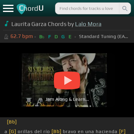
C
U
hord
Laurita Garza Chords by
Lalo Mora
62.7
bpm
Standard Tuning (EADGBE)
B
F
D
G
E
b
Jam Along & Learn...
[Bb]
a
[G]
orillas del río
[Bb]
bravo en una hacienda
[F]