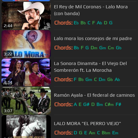
El Rey de Mil Coronas - Lalo Mora
(con banda)
Chords:
E
B
C
F
A
D
G
b
b
b
2:44
Lalo mora los consejos de mi padre
Chords:
B
F
G
D
G
C
G
b
m
m
m
b
3:22
La Sonora Dinamita - El Viejo Del
Sombrerón ft. La Morocha
Chords:
F
B
G
C
D
G
A
b
m
m
b
b
4:14
Ramón Ayala - El federal de caminos
Chords:
A
E
G#
D
B
C#
F#
m
m
3:07
LALO MORA "EL PERRO VIEJO"
Chords:
D
G
E
A
C
B
E
m
bm
m