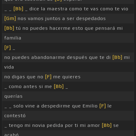
_ _
[Bb]
_ dice la maestra como te vas como te vio
[Gm]
nos vamos juntos a ser despedados
[Bb]
tú no puedes hacerme esto que pensará mi
familia
[F]
_
no puedes abandonarme después que te di
[Bb]
mi
vida
no digas que no
[F]
me quieres
_ como antes si me
[Bb]
_
querías
_ _ solo vine a despedirme que Emilio
[F]
le
contestó
_ tengo mi novia pedida por ti mi amor
[Bb]
se
acabó