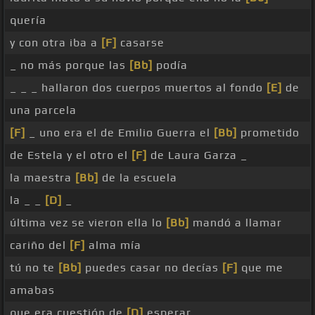
quería
y con otra iba a
[F]
casarse
_ no más porque las
[Bb]
podía
_ _ _ hallaron dos cuerpos muertos al fondo
[E]
de
una parcela
[F]
_ uno era el de Emilio Guerra el
[Bb]
prometido
de Estela y el otro el
[F]
de Laura Garza _
la maestra
[Bb]
de la escuela
la _ _
[D]
_
última vez se vieron ella lo
[Bb]
mandó a llamar
cariño del
[F]
alma mía
tú no te
[Bb]
puedes casar no decías
[F]
que me
amabas
que era cuestión de
[D]
esperar