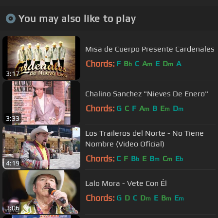
You may also like to play
Misa de Cuerpo Presente Cardenales
Chords:
F
B
C
A
E
D
A
b
m
m
3:17
Chalino Sanchez "Nieves De Enero"
Chords:
G
C
F
A
B
E
D
m
m
m
3:33
Los Traileros del Norte - No Tiene
Nombre (Video Oficial)
Chords:
C
F
B
E
B
C
E
b
m
m
b
4:19
Lalo Mora - Vete Con Él
Chords:
G
D
C
D
E
B
E
m
m
m
3:06