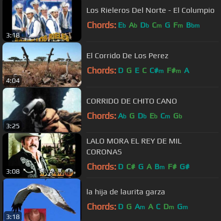
Los Rieleros Del Norte - El Columpio
Chords:
E
A
D
C
G
F
B
b
b
b
m
m
bm
3:18
El Corrido De Los Perez
Chords:
D
G
E
C
C#
F#
A
m
m
4:04
CORRIDO DE CHITO CANO
Chords:
A
G
D
E
C
G
b
b
b
m
b
3:25
LALO MORA EL REY DE MIL
CORONAS
Chords:
D
C#
G
A
B
F#
G#
m
3:08
la hija de laurita garza
Chords:
D
G
A
A
C
D
G
m
m
m
3:18