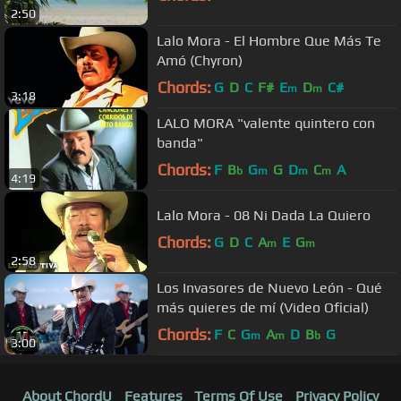
2:50
Lalo Mora - El Hombre Que Más Te
Amó (Chyron)
Chords:
G
D
C
F#
E
D
C#
m
m
3:18
LALO MORA "valente quintero con
banda"
Chords:
F
B
G
G
D
C
A
b
m
m
m
4:19
Lalo Mora - 08 Ni Dada La Quiero
Chords:
G
D
C
A
E
G
m
m
2:58
Los Invasores de Nuevo León - Qué
más quieres de mí (Video Oficial)
Chords:
F
C
G
A
D
B
G
m
m
b
3:00
About ChordU
Features
Terms Of Use
Privacy Policy