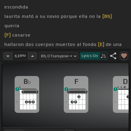
escondida
laurita mató a su novio porque ella no la
[Bb]
quería
[F]
casarse
hallaron dos cuerpos muertos al fondo
[E]
de una
parcela
Lyrics
On
63
BPM
[Bb]
prometido de Estela y el otro el
[F]
de Laura
Garza
B
F
D
b
la maestra
[Bb]
de la escuela
1
1
1
última vez se vieron ella lo
[Bb]
mandó a llamar
1
1
1
1
1
1
1
1
1
2
1
cariño del
[F]
alma mía
2
3
4
3
4