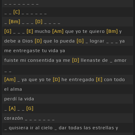
_ _ _ _ _ _ _ _
_ _
[C]
_ _ _ _ _ _
_
[Bm]
_ _ _
[D]
_ _ _ _
[G]
_ _ _
[E]
mucho
[Am]
que yo te quiero
[Bm]
y
debe a Dios
[D]
que lo pueda
[G]
_ lograr _ _ _ ya
me entregaste tu vida ya
fuiste mi consentida ya me
[D]
llenaste de _ amor
_ _
[Am]
_ ya que yo te
[D]
he entregado
[E]
con todo
el alma
perdí la vida
_
[A]
_ _
[G]
corazón _ _ _ _ _ _ _
_ quisiera ir al cielo _ dar todas las estrellas y