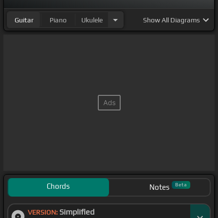
Guitar
Piano
Ukulele
Show
All Diagrams
Chords
Beta
Notes
Simplified
VERSION: