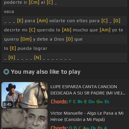
poderte ir
[Cm]
al
[C]
_
vaca
_ _ _
[E]
para
[Am]
volarte con ellas para
[C]
_
[G]
decirte mi
[C]
querido lo
[Ab]
mucho que
[Am]
yo te
quiero
[Dm]
y debe a Dios
[D]
que
lo
[E]
pueda lograr
_
[G]
_ _ _ _
[N]
_ _ _ _ _ _ _
You may also like to play
LUPE ESPARZA CANTA CANCION
DEDICADA A SU SR PADRE (MI VIEJO
ROBLE)
Chords:
F
C
B
E
D
G
E
b
m
m
b
3:45
Victor Manuelle - Algo Le Pasa a Mi
Héroe (Canción a Mi Papá)
Chords:
D
G
C
A
D
E
A
m
b
b