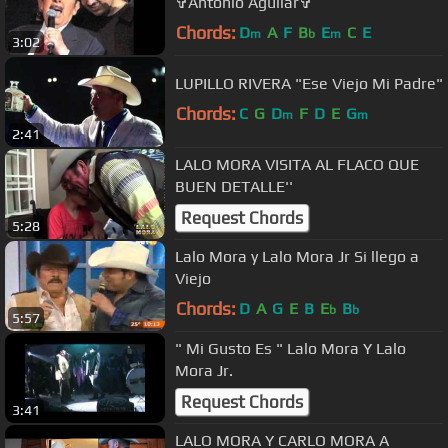
✞Antonio Aguilar✞
Chords:
D
A
F
B
E
C
E
m
b
m
3:02
LUPILLO RIVERA "Ese Viejo Mi Padre"
Chords:
C
G
D
F
D
E
G
m
m
2:41
LALO MORA VISITA AL FLACO QUE
BUEN DETALLE''
Request Chords
5:28
Lalo Mora y Lalo Mora Jr Si llego a
Viejo
Chords:
D
A
G
E
B
E
B
b
b
5:57
" Mi Gusto Es " Lalo Mora Y Lalo
Mora Jr.
Request Chords
3:41
LALO MORA Y CARLO MORA A