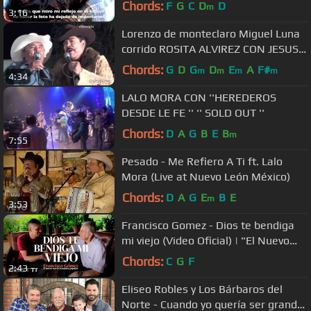
Chords:
F
G
C
D
D
m
3:16
Lorenzo de monteclaro Miguel Luna
corrido ROSITA ALVIREZ CON JESUS
SOLTERO
Chords:
G
D
G
D
E
A
F#
m
m
m
m
4:34
LALO MORA CON ''HEREDEROS
DESDE LE FE '' '' SOLD OUT ''
Chords:
D
A
G
B
E
B
m
7:55
Pesado - Me Refiero A Ti ft. Lalo
Mora (Live at Nuevo León México)
Chords:
D
A
G
E
B
E
m
3:53
Francisco Gomez - Dios te bendiga
mi viejo (Video Oficial) | "El Nuevo
Rey De La Música Popular"
Chords:
C
G
F
2:43
Eliseo Robles y Los Bárbaros del
Norte - Cuando yo quería ser grande