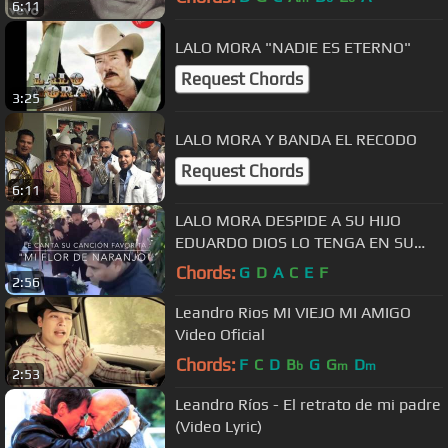
6:11
LALO MORA "NADIE ES ETERNO"
Request Chords
3:25
LALO MORA Y BANDA EL RECODO
Request Chords
6:11
LALO MORA DESPIDE A SU HIJO
EDUARDO DIOS LO TENGA EN SU
SANTA GLORIA''
Chords:
G
D
A
C
E
F
2:56
Leandro Rios MI VIEJO MI AMIGO
Video Oficial
Chords:
F
C
D
B
G
G
D
b
m
m
2:53
Leandro Ríos - El retrato de mi padre
(Video Lyric)