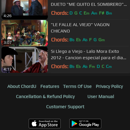
DUETO "ME QUITO EL SOMBRERO"
VIDEO OFICIAL 2019
Chords:
D
G
C
E
A
F#
B
m
m
m
4:26
"LE FALLE AL VIEJO" VAGON
CHICANO
Chords:
B
E
A
F
G
G
b
b
b
m
3:07
Si Llego a Viejo - Lalo Mora Exito
2012 - Cancion especial para el dia
del padre
Chords:
B
E
A
F
D
C
C
b
b
b
m
m
4:17
About ChordU
Features
Terms Of Use
Privacy Policy
Cancellation & Refund Policy
User Manual
Customer Support