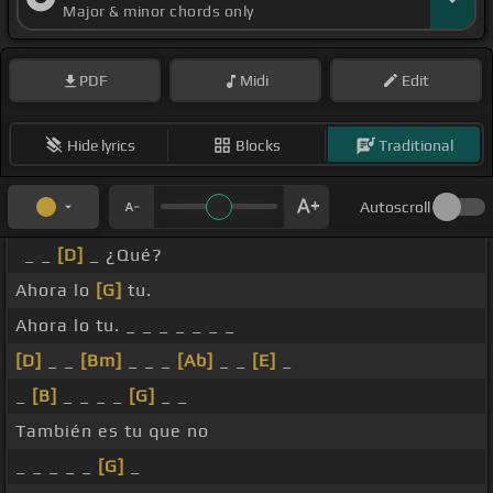
Major & minor chords only
PDF
Midi
Edit
Hide lyrics
Blocks
Traditional
Autoscroll
_ _
[D]
_ ¿Qué?
Ahora lo
[G]
tu.
Ahora lo tu. _ _ _ _ _ _ _
[D]
_ _
[Bm]
_ _ _
[Ab]
_ _
[E]
_
_
[B]
_ _ _ _
[G]
_ _
También es tu que no
_ _ _ _ _
[G]
_