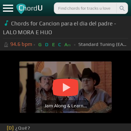
C
U
hord
Chords for Cancion para el dia del padre -
LALO MORA E HIJO
94.6
bpm
Standard Tuning (EADGBE)
G
D
E
C
A
m
Jam Along & Learn...
[D]
¿Qué?