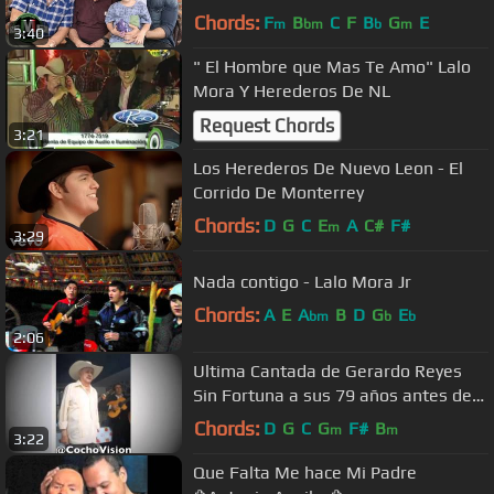
(Video Oficial)
Chords:
F
B
C
F
B
G
E
m
bm
b
m
3:40
" El Hombre que Mas Te Amo" Lalo
Mora Y Herederos De NL
Request Chords
3:21
Los Herederos De Nuevo Leon - El
Corrido De Monterrey
Chords:
D
G
C
E
A
C#
F#
m
3:29
Nada contigo - Lalo Mora Jr
Chords:
A
E
A
B
D
G
E
bm
b
b
2:06
Ultima Cantada de Gerardo Reyes
Sin Fortuna a sus 79 años antes de
Morir
Chords:
D
G
C
G
F#
B
m
m
3:22
Que Falta Me hace Mi Padre