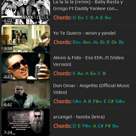
La la la la [remix] - Baby Rasta y
Gringo Ft Daddy Yankee con
LETRA!!!!!!!!
Chords:
D
E
C
G
A
E
B
m
m
4:03
Yo Te Quiero - wisin y yandel
Chords:
E
A
A
E
B
D
B
bm
bm
b
b
b
b
3:58
Alexis & Fido - Eso Ehh..!!! (Video
Version)
Chords:
E
A
A
E
C
B
m
m
3:21
Don Omar - Angelito (Official Music
Video)
Chords:
C#
A
B
F#
E
C#
G#
m
m
m
4:47
arcangel - bonita (letra)
Chords:
D
E
F#
A
C#
F#
B
m
m
3:24