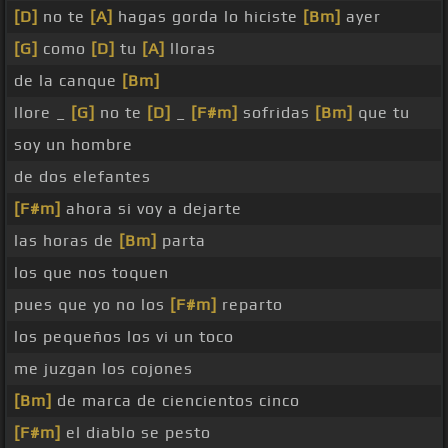
[D]
no te
[A]
hagas gorda lo hiciste
[Bm]
ayer
[G]
como
[D]
tu
[A]
lloras
de la canque
[Bm]
llore _
[G]
no te
[D]
_
[F#m]
sofridas
[Bm]
que tu
soy un hombre
de dos elefantes
[F#m]
ahora si voy a dejarte
las horas de
[Bm]
parta
los que nos toquen
pues que yo no los
[F#m]
reparto
los pequeños los vi un toco
me juzgan los cojones
[Bm]
de marca de ciencientos cinco
[F#m]
el diablo se pesto