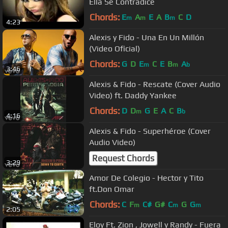
Ella Se Contradice
Chords:
E
A
E
A
B
C
D
m
m
m
4:23
Alexis y Fido - Una En Un Millón
(Video Oficial)
Chords:
G
D
E
C
E
B
A
m
m
b
3:46
Alexis & Fido - Rescate (Cover Audio
Video) ft. Daddy Yankee
Chords:
D
D
G
E
A
C
B
m
b
4:16
Alexis & Fido - Superhéroe (Cover
Audio Video)
Request Chords
3:29
Amor De Colegio - Hector y Tito
ft.Don Omar
Chords:
C
F
C#
G#
C
G
G
m
m
m
2:05
Eloy Ft. Zion , Jowell y Randy - Fuera