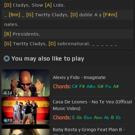
[D]
Cladys, Slow
[A]
Lido.
_
[Bm]
_
[G]
Twitty Cladys,
[D]
doble A y
[F#m]
nales.
[B]
Presidents.
[G]
Twitty Cladys,
[D]
sobrenatural. _ _ _ _ _ _
You may also like to play
Alexis y Fido - Imaginate
Chords:
C#
F#
A#
G#
F
A#
m
m
4:14
Casa De Leones - No Te Veo (Official
Music Video)
Chords:
E
G
E
A
A
B
E
b
bm
bm
b
b
4:19
Baby Rasta y Gringo Feat Plan B -