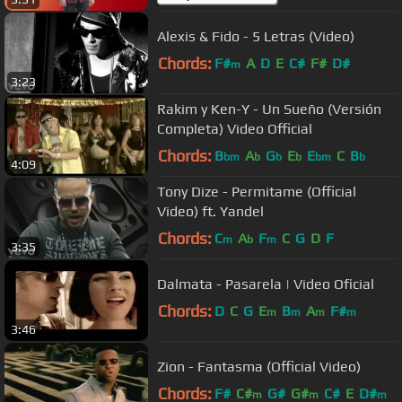
Alexis & Fido - 5 Letras (Video)
Chords:
F#
A
D
E
C#
F#
D#
m
3:23
Rakim y Ken-Y - Un Sueño (Versión
Completa) Video Official
Chords:
B
A
G
E
E
C
B
bm
b
b
b
bm
b
4:09
Tony Dize - Permitame (Official
Video) ft. Yandel
Chords:
C
A
F
C
G
D
F
m
b
m
3:35
Dalmata - Pasarela | Video Oficial
Chords:
D
C
G
E
B
A
F#
m
m
m
m
3:46
Zion - Fantasma (Official Video)
Chords:
F#
C#
G#
G#
C#
E
D#
m
m
m