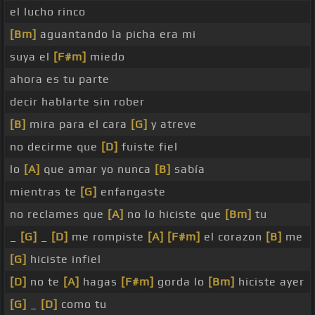
el lucho rinco
[Bm]
aguantando la picha era mi
suya el
[F#m]
miedo
ahora es tu parte
decir hablarte sin rober
[B]
mira para el cara
[G]
y atreve
no decirme que
[D]
fuiste fiel
lo
[A]
que amar yo nunca
[B]
sabía
mientras te
[G]
enfangaste
no reclames que
[A]
no lo hiciste que
[Bm]
tu
_
[G]
_
[D]
me rompiste
[A]
[F#m]
el corazon
[B]
me
[G]
hiciste infiel
[D]
no te
[A]
hagas
[F#m]
gorda lo
[Bm]
hiciste ayer
[G]
_
[D]
como tu