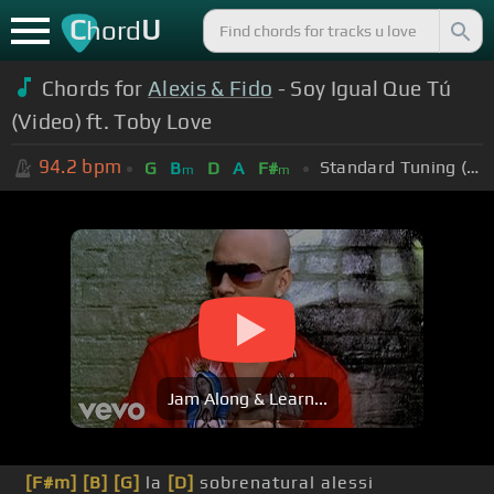
C
U
hord
Chords for
Alexis & Fido
- Soy Igual Que Tú
(Video) ft. Toby Love
94.2
bpm
Standard Tuning (EADGBE)
G
B
D
A
F#
m
m
Jam Along & Learn...
[F#m]
[B]
[G]
la
[D]
sobrenatural alessi