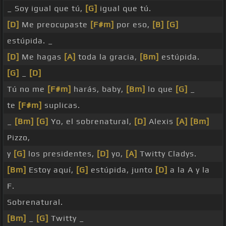
_ Soy igual que tú,
[G]
igual que tú.
[D]
Me preocupaste
[F#m]
por eso,
[B]
[G]
estúpida. _
[D]
Me hagas
[A]
toda la gracia,
[Bm]
estúpida.
[G]
_
[D]
Tú no me
[F#m]
harás, baby,
[Bm]
lo que
[G]
_
te
[F#m]
suplicas.
_
[Bm]
[G]
Yo, el sobrenatural,
[D]
Alexis
[A]
[Bm]
Pizzo,
y
[G]
los presidentes,
[D]
yo,
[A]
Twitty Cladys.
[Bm]
Estoy aquí,
[G]
estúpida, junto
[D]
a la A y la
F.
Sobrenatural.
[Bm]
_
[G]
Twitty _