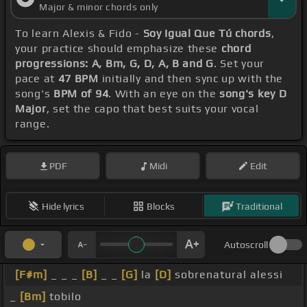
Major & minor chords only
To learn Alexis & Fido -
Soy Igual Que Tú chords
,
your practice should emphasize these
chord
progressions: A, Bm, G, D, A, B and G
. Set your
pace at
47 BPM
initially and then sync up with the
song's
BPM of 94
. With an eye on the
song's key D
Major
, set the capo that best suits your vocal
range.
PDF
Midi
Edit
Hide lyrics
Blocks
Traditional
Autoscroll
[F#m]
_ _ _
[B]
_ _
[G]
la
[D]
sobrenatural alessi
_
[Bm]
tobilo