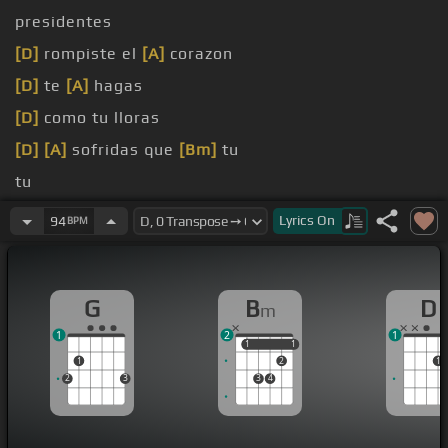
presidentes
[D]
rompiste el
[A]
corazon
[D]
te
[A]
hagas
[D]
como tu lloras
[D]
[A]
sofridas que
[Bm]
tu
tu
[B]
me hiciste
[G]
infiel
Lyrics
On
94
BPM
G
B
D
m
1
2
1
1
1
1
1
1
2
1
2
3
3
4