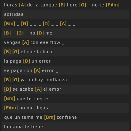
lloras
[A]
de la canque
[B]
llore
[G]
_ no te
[F#m]
sofridas _ _
[Bm]
_
[G]
_ _ _
[D]
_ _
[A]
_ _
[B]
_
[G]
_ no
[D]
me
vengas
[A]
con ese flow _
[B]
[G]
el que la hace
la paga
[D]
un error
se paga con
[A]
error _
[B]
[G]
ya no hay confianza
[D]
se acabo
[A]
el amor
[Bm]
que te fuerte
[F#m]
no me digas
que un tema me
[Bm]
confiene
la dama te tiene