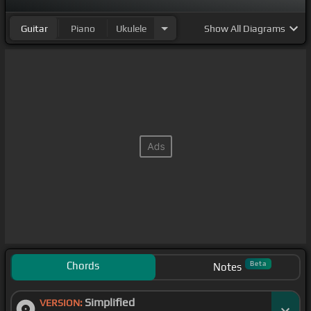
Guitar
Piano
Ukulele
Show
All Diagrams
Chords
Beta
Notes
Simplified
VERSION: