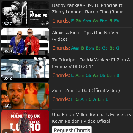
Daddy Yankee - 09. Tu Principe ft
Zion y Lennox - Barrio Fino (Bonus
Track Version) (Audio Oficial)
Chords:
E
G
A
A
E
B
E
b
bm
b
bm
b
3:27
Alexis & Fido - Ojos Que No Ven
(Video)
Chords:
A
B
E
E
G
B
G
bm
bm
b
b
b
3:20
Tu Principe - Daddy Yankee Ft Zion &
Lennox VIDEO 2011
Chords:
E
A
G
A
D
E
B
bm
b
b
b
bm
3:42
Zion - Zun Da Da (Official Video)
Chords:
F
G
A
C
A
E
E
m
m
4:01
Una En Un Millón Remix ft. Fonseca y
Kevin Roldan | Video Oficial
Request Chords
3:31