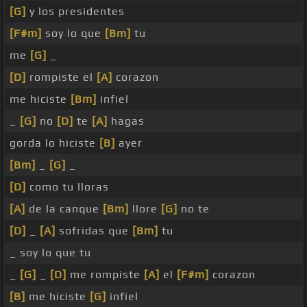
[G]
y los presidentes
[F#m]
soy lo que
[Bm]
tu
me
[G]
_
[D]
rompiste el
[A]
corazon
me hiciste
[Bm]
infiel
_
[G]
no
[D]
te
[A]
hagas
gorda lo hiciste
[B]
ayer
[Bm]
_
[G]
_
[D]
como tu lloras
[A]
de la canque
[Bm]
llore
[G]
no te
[D]
_
[A]
sofridas que
[Bm]
tu
_ soy lo que tu
_
[G]
_
[D]
me rompiste
[A]
el
[F#m]
corazon
[B]
me hiciste
[G]
infiel