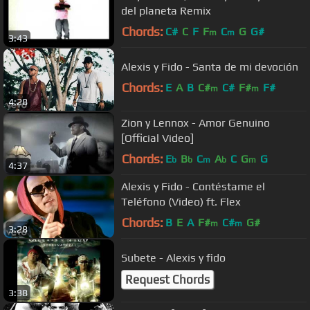
del planeta Remix
Chords:
C#
C
F
F
C
G
G#
m
m
3:43
Alexis y Fido - Santa de mi devoción
Chords:
E
A
B
C#
C#
F#
F#
m
m
4:28
Zion y Lennox - Amor Genuino
[Official Video]
Chords:
E
B
C
A
C
G
G
b
b
m
b
m
4:37
Alexis y Fido - Contéstame el
Teléfono (Video) ft. Flex
Chords:
B
E
A
F#
C#
G#
m
m
3:28
Subete - Alexis y fido
Request Chords
3:38