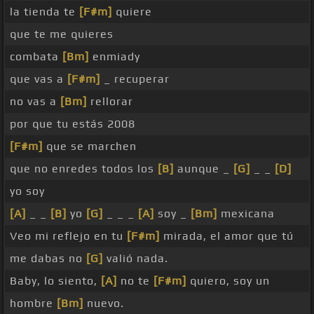
la tienda te
[F#m]
quiere
que te me quieres
combata
[Bm]
enmiady
que vas a
[F#m]
_ recuperar
no vas a
[Bm]
rellorar
por que tu estás 2008
[F#m]
que se marchen
que no enredes todos los
[B]
aunque _
[G]
_ _
[D]
yo soy
[A]
_ _
[B]
yo
[G]
_ _ _
[A]
soy _
[Bm]
mexicana
Veo mi reflejo en tu
[F#m]
mirada, el amor que tú
me dabas no
[G]
valió nada.
Baby, lo siento,
[A]
no te
[F#m]
quiero, soy un
hombre
[Bm]
nuevo.