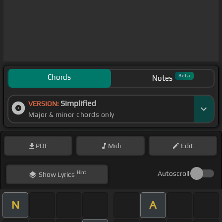
Chords
Beta
Notes
Simplified
VERSION:
Major & minor chords only
PDF
Midi
Edit
Hint
Autoscroll
Show
Lyrics
N
A