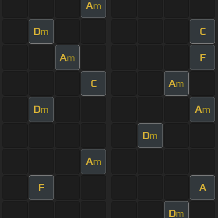
A
m
D
C
m
A
F
m
C
A
m
D
A
m
m
D
m
A
m
F
A
D
m