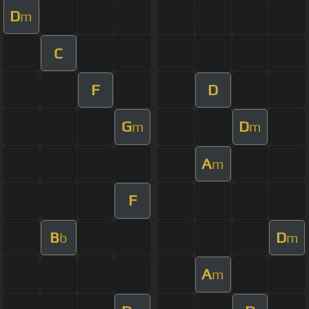
D
m
C
F
D
G
D
m
m
A
m
F
B
D
b
m
A
m