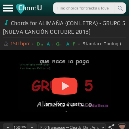
C
U
hord
Chords for ALIMAÑA (CON LETRA) - GRUPO 5
[NUEVA CANCIÓN OCTUBRE 2013]
150
bpm
Standard Tuning (EADGBE)
D
A
G
A
F
m
m
m
Jam Along & Learn...
150
BPM