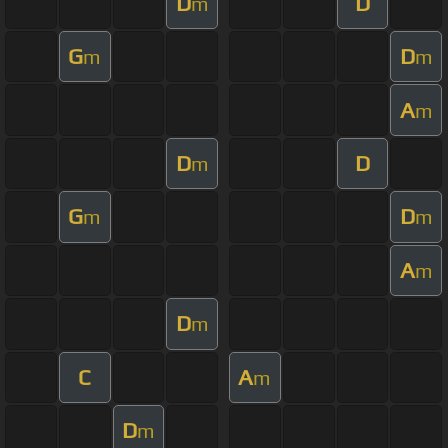
D
D
m
G
D
m
m
A
m
D
D
m
G
D
m
m
A
m
D
m
C
A
m
D
m