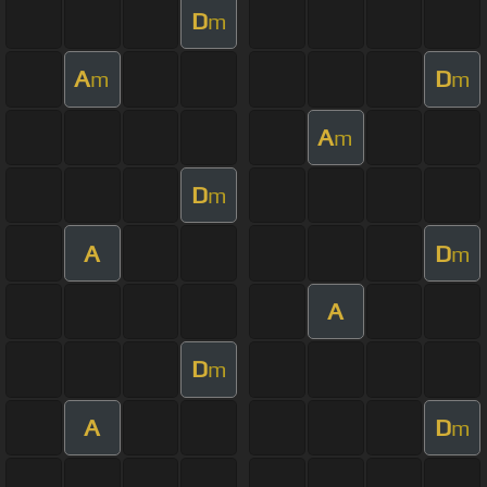
D
m
A
D
m
m
A
m
D
m
A
D
m
A
D
m
A
D
m