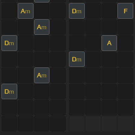
A
D
F
m
m
A
m
D
A
m
D
m
A
m
D
m