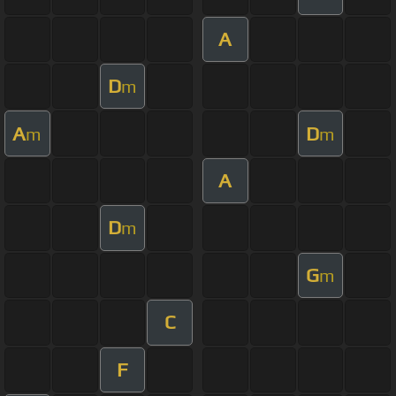
A
D
m
A
D
m
m
A
D
m
G
m
C
F