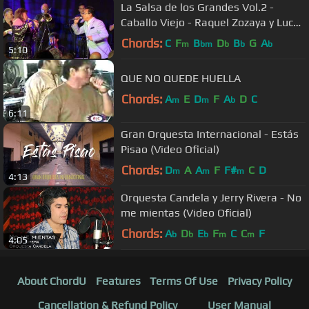
La Salsa de los Grandes Vol.2 -
Caballo Viejo - Raquel Zozaya y Lucho
Florez
Chords:
C
F
B
D
B
G
A
m
bm
b
b
b
5:10
QUE NO QUEDE HUELLA
Chords:
A
E
D
F
A
D
C
m
m
b
6:11
Gran Orquesta Internacional - Estás
Pisao (Video Oficial)
Chords:
D
A
A
F
F#
C
D
m
m
m
4:13
Orquesta Candela y Jerry Rivera - No
me mientas (Video Oficial)
Chords:
A
D
E
F
C
C
F
b
b
b
m
m
4:05
About ChordU
Features
Terms Of Use
Privacy Policy
Cancellation & Refund Policy
User Manual