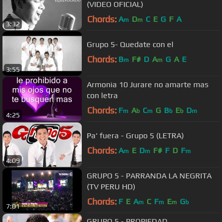
(VIDEO OFICIAL)
Chords:
A
D
C
E
G
F
A
m
m
3:32
Grupo 5- Quedate con el
Chords:
B
F#
D
A
G
A
E
m
m
3:55
Armonia 10 Jurare no amarte mas
con letra
Chords:
F
A
C
G
B
E
D
m
b
m
b
b
m
4:25
Pa' fuera - Grupo 5 (LETRA)
Chords:
A
E
D
F#
F
D
F
m
m
m
4:09
GRUPO 5 - PARRANDA LA NEGRITA
(TV PERU HD)
Chords:
F
E
A
C
F
E
G
m
m
m
b
7:01
GRUPO 5 - PROPIEDAD