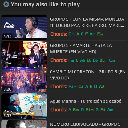
You may also like to play
GRUPO 5 - CON LA MISMA MONEDA
ft. LUCHO PAZ, KIKE FARRO, MARCO
ANTONIO ROLDAN
Chords:
D
A
C
F
A
E
m
m
m
3:34
GRUPO 5 - AMARTE HASTA LA
MUERTE (EN VIVO HD)
Chords:
F
C
A
E
B
B
C
m
b
b
b
bm
m
3:54
CAMBIO MI CORAZON - GRUPO 5 (EN
VIVO HD)
Chords:
F#
C#
A
E
D
A#
m
3:26
Agua Marina - Tu traición se acabó
Chords:
A
B
D
F#
G
F#
A
m
m
m
3:53
NUMERO EQUIVOCADO - GRUPO 5