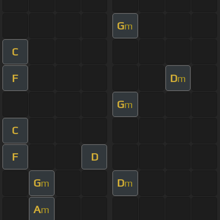
G
m
C
F
D
m
G
m
C
F
D
G
D
m
m
A
m