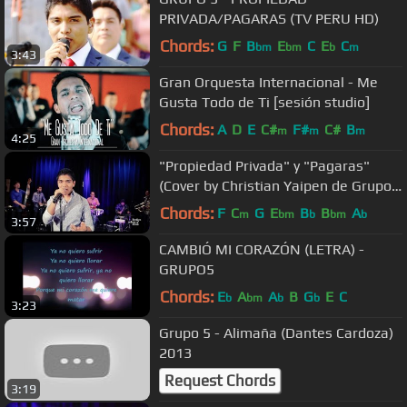
PRIVADA/PAGARAS (TV PERU HD)
Chords:
G
F
B
E
C
E
C
bm
bm
b
m
3:43
Gran Orquesta Internacional - Me
Gusta Todo de Ti [sesión studio]
Chords:
A
D
E
C#
F#
C#
B
m
m
m
4:25
"Propiedad Privada" y "Pagaras"
(Cover by Christian Yaipen de Grupo
5)
Chords:
F
C
G
E
B
B
A
m
bm
b
bm
b
3:57
CAMBIÓ MI CORAZÓN (LETRA) -
GRUPO5
Chords:
E
A
A
B
G
E
C
b
bm
b
b
3:23
Grupo 5 - Alimaña (Dantes Cardoza)
2013
Request Chords
3:19