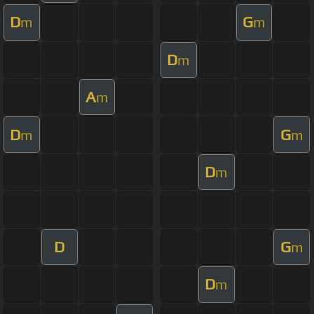
D
G
m
m
D
m
A
m
D
G
m
m
D
m
D
G
m
D
m