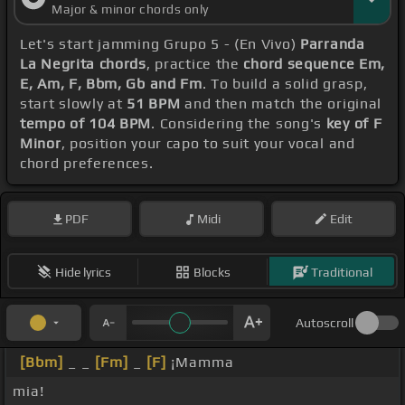
Major & minor chords only
Let's start jamming Grupo 5 - (En Vivo)
Parranda
La Negrita chords
, practice the
chord sequence Em,
E, Am, F, Bbm, Gb and Fm
. To build a solid grasp,
start slowly at
51 BPM
and then match the original
tempo of 104 BPM
. Considering the song's
key of F
Minor
, position your capo to suit your vocal and
chord preferences.
PDF
Midi
Edit
Hide lyrics
Blocks
Traditional
Autoscroll
[Bbm]
_ _
[Fm]
_
[F]
¡Mamma
mia!