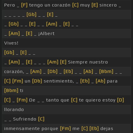
Pero _
[F]
tengo un corazón
[C]
muy
[E]
sincero _
_ _ _ _ _
[Gb]
_ _
[E]
_
_
[Gb]
_ _
[E]
_ _
[Am]
_
[E]
_ _
_
[Am]
_
[E]
_ ¡Albert
Vives!
[Gb]
_
[E]
_ _
_
[Am]
_
[E]
_ _ _
[Am]
[E]
Siempre nuestro
corazón, _
[Am]
_
[Db]
_
[Eb]
_ _
[Ab]
_
[Bbm]
_ _
[C]
[Fm]
un
[Db]
sentimiento, _
[Eb]
_
[Ab]
para
[Bbm]
ti
[C]
_
[Fm]
De _ _ tanto que
[C]
te quiero estoy
[D]
llorando
_ _ Sufriendo
[C]
inmensamente porque
[Fm]
me
[C]
[Eb]
dejas