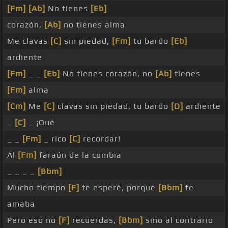
[Fm]
[Ab]
No tienes
[Eb]
corazón,
[Ab]
no tienes alma
Me clavas
[C]
sin piedad,
[Fm]
tu bardo
[Eb]
ardiente
[Fm]
_ _
[Eb]
No tienes corazón, no
[Ab]
tienes
[Fm]
alma
[Cm]
Me
[C]
clavas sin piedad, tu bardo
[D]
ardiente
_
[C]
_ ¡Qué
_ _
[Fm]
_ rico
[C]
recordar!
Al
[Fm]
faraón de la cumbia
_ _ _ _
[Bbm]
Mucho tiempo
[F]
te esperé, porque
[Bbm]
te
amaba
Pero eso no
[F]
recuerdas,
[Bbm]
sino al contrario