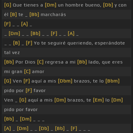
[G]
Que tienes a
[Dm]
un hombre bueno,
[Db]
y con
él
[B]
te _
[Bb]
marcharás
[F]
_ _
[A]
_
_
[Dm]
_ _
[Bb]
_ _
[F]
_ _
[A]
_
_ _
[B]
_
[F]
Yo te seguiré queriendo, esperándote
tal vez
[Bb]
Por Dios
[C]
regresa a mi
[Bb]
lado, que eres
mi gran
[C]
amor
[G]
Ven
[F]
aquí a mis
[Dbm]
brazos, te lo
[Bbm]
pido por
[F]
favor
Ven _
[G]
aquí a mis
[Dm]
brazos, te
[Em]
lo
[Dm]
pido por favor
[Bb]
_
[Dm]
_ _ _
[A]
_
[Dm]
_ _
[Db]
_
[Bb]
_
[F]
_ _ _