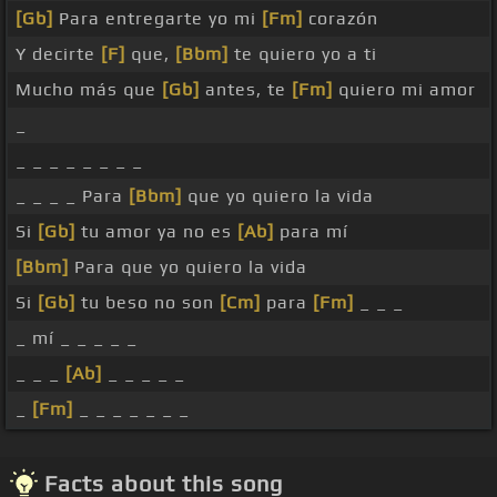
[Gb]
Para entregarte yo mi
[Fm]
corazón
Y decirte
[F]
que,
[Bbm]
te quiero yo a ti
Mucho más que
[Gb]
antes, te
[Fm]
quiero mi amor
_
_ _ _ _ _ _ _ _
_ _ _ _ Para
[Bbm]
que yo quiero la vida
Si
[Gb]
tu amor ya no es
[Ab]
para mí
[Bbm]
Para que yo quiero la vida
Si
[Gb]
tu beso no son
[Cm]
para
[Fm]
_ _ _
_ mí _ _ _ _ _
_ _ _
[Ab]
_ _ _ _ _
_
[Fm]
_ _ _ _ _ _ _
Facts about this song