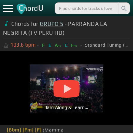
C
U
hord
Chords for
GRUPO 5
- PARRANDA LA
NEGRITA (TV PERU HD)
103.6
bpm
Standard Tuning (EADGBE)
F
E
A
C
F
m
m
Jam Along & Learn...
[Bbm]
[Fm]
[F]
¡Mamma