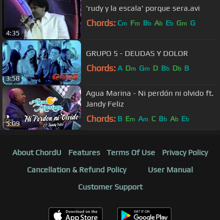
'rudy y la escala' porque sera.avi
Chords:
C
F
B
A
E
G
G
m
m
b
b
b
m
4:35
GRUPO 5 - DEUDAS Y DOLOR
Chords:
A
D
G
D
B
D
B
m
m
b
b
3:58
Agua Marina - Ni perdón ni olvido ft.
Jandy Feliz
Chords:
B
E
A
C
B
A
E
m
m
b
b
b
5:09
About ChordU
Features
Terms Of Use
Privacy Policy
Cancellation & Refund Policy
User Manual
Customer Support