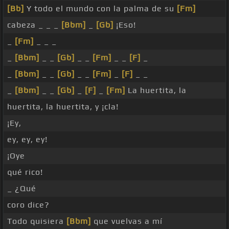
[Bb]
Y todo el mundo con la palma de su
[Fm]
cabeza _ _ _
[Bbm]
_
[Gb]
¡Eso!
_
[Fm]
_ _ _
_
[Bbm]
_ _
[Gb]
_ _
[Fm]
_ _
[F]
_
_
[Bbm]
_ _
[Gb]
_ _
[Fm]
_
[F]
_ _
_
[Bbm]
_ _
[Gb]
_
[F]
_
[Fm]
La huertita, la
huertita, la huertita, y ¡cla!
¡Ey,
ey, ey, ey!
¡Oye
qué rico!
_ ¿Qué
coro dice?
Todo quisiera
[Bbm]
que vuelvas a mí