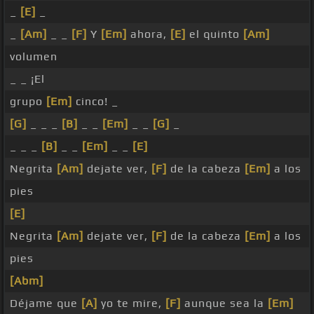
_
[E]
_
_
[Am]
_ _
[F]
Y
[Em]
ahora,
[E]
el quinto
[Am]
volumen
_ _ ¡El
grupo
[Em]
cinco! _
[G]
_ _ _
[B]
_ _
[Em]
_ _
[G]
_
_ _ _
[B]
_ _
[Em]
_ _
[E]
Negrita
[Am]
dejate ver,
[F]
de la cabeza
[Em]
a los
pies
[E]
Negrita
[Am]
dejate ver,
[F]
de la cabeza
[Em]
a los
pies
[Abm]
Déjame que
[A]
yo te mire,
[F]
aunque sea la
[Em]