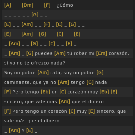
[A]
_ _
[Dm]
_ _
[F]
_ ¿Cómo _
_ _ _ _ _ _
[G]
_ _
[E]
_ _
[Am]
_ _
[F]
_
[C]
_
[G]
_ _
[E]
_ _
[Am]
_
[G]
_ _
[C]
_ _
[E]
_
_
[Am]
_ _
[G]
_ _
[C]
_ _
[E]
_
_
[Am]
_
[G]
puedes
[Am]
tú robar mi
[Em]
corazón,
si yo no te ofrezco nada?
Soy un pobre
[Am]
rata, soy un pobre
[G]
caminante, que ya no
[Am]
tengo
[G]
nada
[F]
Pero tengo
[Eb]
un
[C]
corazón muy
[Eb]
[E]
sincero, que vale más
[Am]
que el dinero
[F]
Pero tengo un corazón
[C]
muy
[E]
sincero, que
vale más que el dinero
_
[Am]
Y
[E]
_