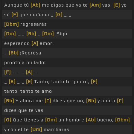
Aunque tú
[Ab]
me digas que ya te
[Am]
vas,
[E]
yo
sé
[F]
que mañana _
[G]
_ _
[Dbm]
regresarás
[Dm]
_ _
[Bb]
_
[Dm]
¡Sigo
esperando
[A]
amor!
_
[Bb]
¡Regresa
pronto a mi lado!
[F]
_ _ _
[A]
_
_
[B]
_ _
[E]
Tanto, tanto te quiero,
[F]
tanto, tanto te amo
[Bb]
Y ahora me
[C]
dices que no,
[Bb]
y ahora
[C]
dices que te vas
[G]
Que tienes a
[Dm]
un hombre
[Ab]
bueno,
[Dbm]
y con él te
[Dm]
marcharás