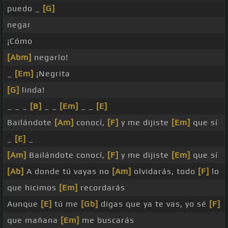
puedo _
[G]
negar
¡Cómo
[Abm]
negarlo!
_
[Em]
¡Negrita
[G]
linda!
_ _ _
[B]
_ _
[Em]
_ _
[E]
Bailándote
[Am]
conocí,
[F]
y me dijiste
[Em]
que sí
_
[E]
_
[Am]
Bailándote conocí,
[F]
y me dijiste
[Em]
que sí
[Ab]
A donde tú vayas no
[Am]
olvidarás, todo
[F]
lo
que hicimos
[Em]
recordarás
Aunque
[E]
tú me
[Gb]
digas que ya te vas, yo sé
[F]
que mañana
[Em]
me buscarás