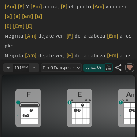
[Am]
[F]
Y
[Em]
ahora,
[E]
el quinto
[Am]
volumen
[G]
[B]
[Em]
[G]
[B]
[Em]
[E]
Negrita
[Am]
dejate ver,
[F]
de la cabeza
[Em]
a los
pies
Negrita
[Am]
dejate ver,
[F]
de la cabeza
[Em]
a los
pies
Lyrics
On
104
BPM
Déjame que
[A]
yo te mire,
[F]
aunque sea la
[Em]
última vez
F
E
A
m
[Am]
Déjame que yo te mire,
[F]
aunque sea la
1
1
1
[Em]
última vez
1
1
1
1
1
1
2
2
3
2
3
3
4