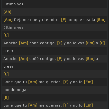
última vez
[Ab]
[Am]
Déjame que yo te mire,
[F]
aunque sea la
[Em]
última vez
[E]
Anoche
[Am]
soñé contigo,
[F]
y no lo vas
[Em]
a
[E]
creer
Anoche
[Am]
soñé contigo,
[F]
y no lo vas
[Em]
a
creer
[E]
Soñé que tú
[Am]
me querías,
[F]
y no lo
[Em]
puedo negar
[E]
Soñé que tú
[Am]
me querías,
[F]
y no lo
[Em]