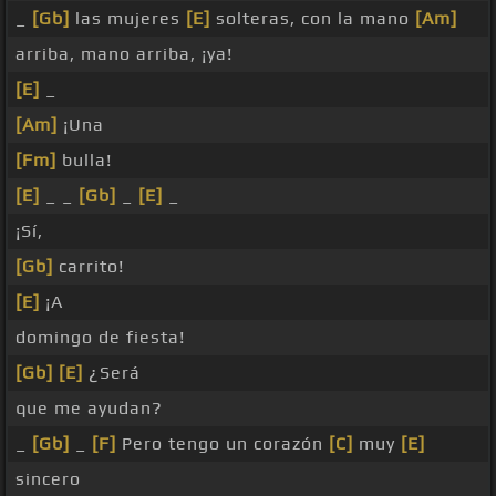
_
[Gb]
las mujeres
[E]
solteras, con la mano
[Am]
arriba, mano arriba, ¡ya!
[E]
_
[Am]
¡Una
[Fm]
bulla!
[E]
_ _
[Gb]
_
[E]
_
¡Sí,
[Gb]
carrito!
[E]
¡A
domingo de fiesta!
[Gb]
[E]
¿Será
que me ayudan?
_
[Gb]
_
[F]
Pero tengo un corazón
[C]
muy
[E]
sincero