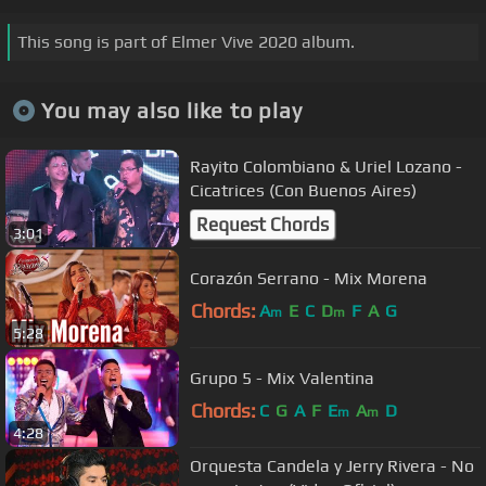
This song is part of Elmer Vive 2020 album.
You may also like to play
Rayito Colombiano & Uriel Lozano -
Cicatrices (Con Buenos Aires)
Request Chords
3:01
Corazón Serrano - Mix Morena
Chords:
A
E
C
D
F
A
G
m
m
5:28
Grupo 5 - Mix Valentina
Chords:
C
G
A
F
E
A
D
m
m
4:28
Orquesta Candela y Jerry Rivera - No