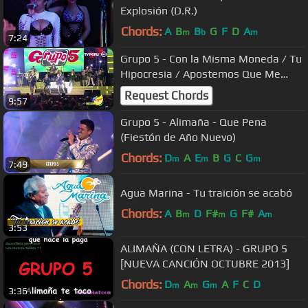
Explosión (D.R.)
Chords:
A
B
B
G
F
D
A
m
b
m
7:24
Grupo 5 - Con la Misma Moneda / Tu
Hipocresia / Apostemos Que Me
Caso (En Vivo)
Request Chords
9:57
Grupo 5 - Alimaña - Que Pena
(Fiestón de Año Nuevo)
Chords:
D
A
E
B
G
C
G
m
m
m
7:49
Agua Marina - Tu traición se acabó
Chords:
A
B
D
F#
G
F#
A
m
m
m
3:53
ALIMAÑA (CON LETRA) - GRUPO 5
[NUEVA CANCIÓN OCTUBRE 2013]
Chords:
D
A
G
A
F
C
D
m
m
m
3:36