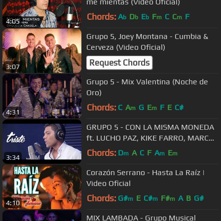
me mientas (Video Oficial)
Chords:
A
D
E
F
C
C
F
b
b
b
m
m
4:05
Grupo 5, Joey Montana - Cumbia &
Cerveza (Video Oficial)
Request Chords
3:07
Grupo 5 - Mix Valentina (Noche de
Oro)
Chords:
C
A
G
E
F
E
C#
m
m
4:31
GRUPO 5 - CON LA MISMA MONEDA
ft. LUCHO PAZ, KIKE FARRO, MARCO
ANTONIO ROLDAN
Chords:
D
A
C
F
A
E
m
m
m
3:34
Corazón Serrano - Hasta La Raíz |
Video Oficial
Chords:
G#
E
C#
F#
A
B
G#
m
m
m
4:10
MIX LAMBADA - Grupo Musical