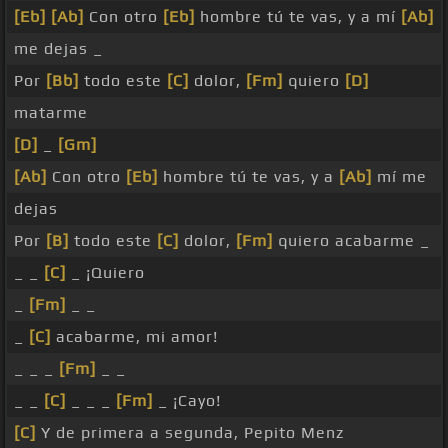
[Eb]
[Ab]
Con otro
[Eb]
hombre tú te vas, y a mí
[Ab]
me dejas _
Por
[Bb]
todo este
[C]
dolor,
[Fm]
quiero
[D]
matarme
[D]
_
[Gm]
[Ab]
Con otro
[Eb]
hombre tú te vas, y a
[Ab]
mí me
dejas
Por
[B]
todo este
[C]
dolor,
[Fm]
quiero acabarme _
_ _
[C]
_ ¡Quiero
_
[Fm]
_ _
_
[C]
acabarme, mi amor!
_ _ _
[Fm]
_ _
_ _
[C]
_ _ _
[Fm]
_ ¡Cayo!
[C]
Y de primera a segunda, Pepito Menz