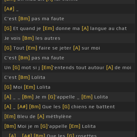
[A#]
_
C'est
[Bm]
pas ma faute
[G]
Et quand je
[Em]
donne ma
[A]
langue au chat
Je vois
[Bm]
les autres
[G]
Tout
[Em]
faire se jeter
[A]
sur moi
C'est
[Bm]
pas ma faute
Un
[G]
mot si j
[Em]
'entends tout autour
[A]
de moi
C'est
[Bm]
Lolita
[G]
Moi
[Em]
Lolita
[A]
_ _
[Bm]
Je m
[G]
'appelle _
[Em]
Lolita
[A]
_
[A#]
[Bm]
Que les
[G]
chiens ne battent
[Em]
Bleu de
[A]
méthylène
[Bm]
Moi je m
[G]
'appelle
[Em]
Lolita
_
[A]
_
[A#]
[Bm]
Que les
[G]
rosettes