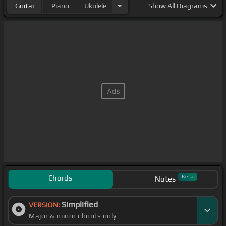
Guitar
Piano
Ukulele
Show
All Diagrams
Chords
Beta
Notes
Simplified
VERSION:
Major & minor chords only