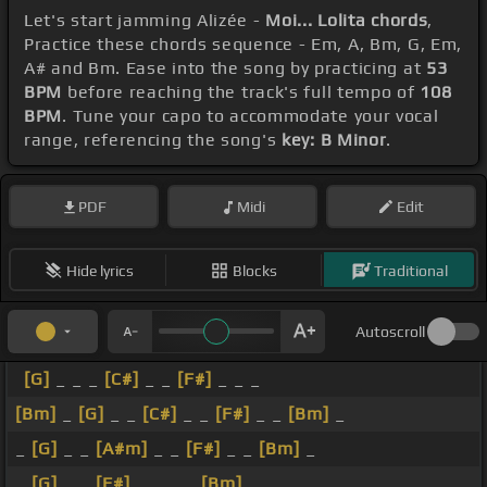
Let's start jamming Alizée -
Moi... Lolita chords
,
Practice these chords sequence - Em, A, Bm, G, Em,
A# and Bm. Ease into the song by practicing at
53
BPM
before reaching the track's full tempo of
108
BPM
. Tune your capo to accommodate your vocal
range, referencing the song's
key: B Minor
.
PDF
Midi
Edit
Hide lyrics
Blocks
Traditional
Autoscroll
[G]
_ _ _
[C#]
_ _
[F#]
_ _ _
[Bm]
_
[G]
_ _
[C#]
_ _
[F#]
_ _
[Bm]
_
_
[G]
_ _
[A#m]
_ _
[F#]
_ _
[Bm]
_
_
[G]
_ _
[F#]
_ _ _ _
[Bm]