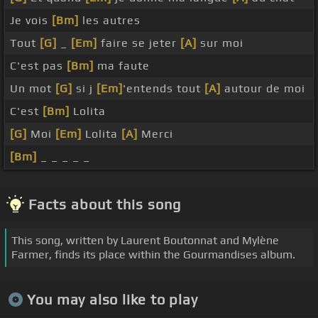
Je vois
[Bm]
les autres
Tout
[G]
_
[Em]
faire se jeter
[A]
sur moi
C'est pas
[Bm]
ma faute
Un mot
[G]
si j
[Em]
'entends tout
[A]
autour de moi
C'est
[Bm]
Lolita
[G]
Moi
[Em]
Lolita
[A]
Merci
[Bm]
_ _ _ _ _
Facts about this song
This song, written by Laurent Boutonnat and Mylène
Farmer, finds its place within the Gourmandises album.
You may also like to play