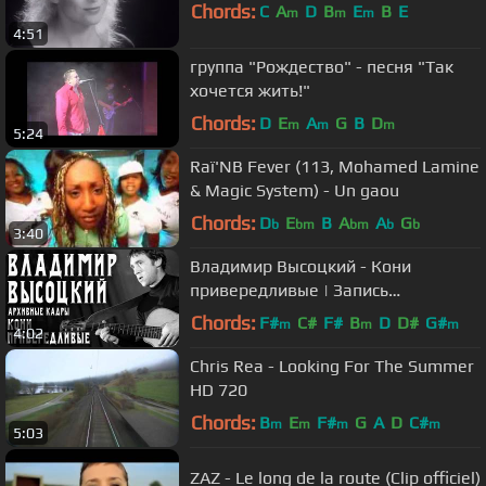
Chords:
C
A
D
B
E
B
E
m
m
m
4:51
группа "Рождество" - песня "Так
хочется жить!"
Chords:
D
E
A
G
B
D
m
m
m
5:24
Raï'NB Fever (113, Mohamed Lamine
& Magic System) - Un gaou
Chords:
D
E
B
A
A
G
b
bm
bm
b
b
3:40
Владимир Высоцкий - Кони
привередливые | Запись
выступления
Chords:
F#
C#
F#
B
D
D#
G#
m
m
m
4:02
Chris Rea - Looking For The Summer
HD 720
Chords:
B
E
F#
G
A
D
C#
m
m
m
m
5:03
ZAZ - Le long de la route (Clip officiel)