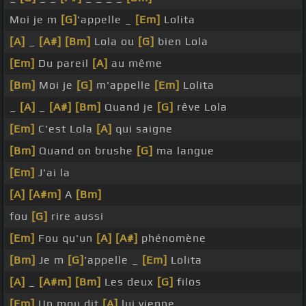
Moi je m
[G]
'appelle _
[Em]
Lolita
[A]
_
[A#]
[Bm]
Lola ou
[G]
bien Lola
[Em]
Du pareil
[A]
au même
[Bm]
Moi je
[G]
m'appelle
[Em]
Lolita
_
[A]
_
[A#]
[Bm]
Quand je
[G]
rêve Lola
[Em]
C'est Lola
[A]
qui saigne
[Bm]
Quand on brushe
[G]
ma langue
[Em]
J'ai la
[A]
[A#m]
A
[Bm]
fou
[G]
rire aussi
[Em]
Fou qu'un
[A]
[A#]
phénomène
[Bm]
Je m
[G]
'appelle _
[Em]
Lolita
[A]
_
[A#m]
[Bm]
Les deux
[G]
filos
[Em]
Un mou dit
[A]
lui vienne