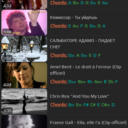
Chords:
A
B
D
G
E
E
A
m
m
m
4:53
Комиссар - Ты уйдёшь
Chords:
E
A
F
G
D
D
A
m
m
5:08
САЛЬВАТОРЕ АДАМО - ПАДАЕТ
СНЕГ
Chords:
D
A
G
E
D
F
m
m
3:02
Amel Bent - Le droit à l'erreur (Clip
officiel)
Chords:
E
B
B
A
B
D
F
bm
bm
b
bm
b
4:04
Chris Rea "And You My Love"
Chords:
B
E
F#
C#
E
C#
D
m
m
m
5:35
France Gall - Ella, elle l'a (Clip officiel)