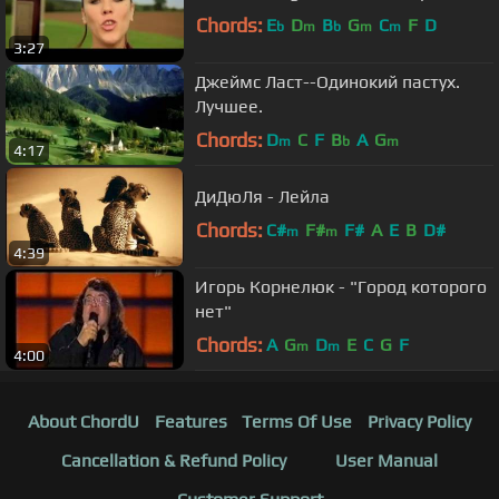
Chords:
E
D
B
G
C
F
D
b
m
b
m
m
3:27
Джеймс Ласт--Одинокий пастух.
Лучшее.
Chords:
D
C
F
B
A
G
m
b
m
4:17
ДиДюЛя - Лейла
Chords:
C#
F#
F#
A
E
B
D#
m
m
4:39
Игорь Корнелюк - "Город которого
нет"
Chords:
A
G
D
E
C
G
F
m
m
4:00
About ChordU
Features
Terms Of Use
Privacy Policy
Cancellation & Refund Policy
User Manual