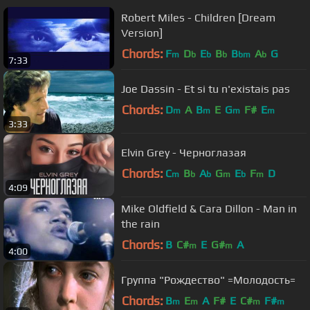
Robert Miles - Children [Dream
Version]
Chords:
F
D
E
B
B
A
G
m
b
b
b
bm
b
7:33
Joe Dassin - Et si tu n'existais pas
Chords:
D
A
B
E
G
F#
E
m
m
m
m
3:33
Elvin Grey - Черноглазая
Chords:
C
B
A
G
E
F
D
m
b
b
m
b
m
4:09
Mike Oldfield & Cara Dillon - Man in
the rain
Chords:
B
C#
E
G#
A
m
m
4:00
Группа "Рождество" =Молодость=
Chords:
B
E
A
F#
E
C#
F#
m
m
m
m