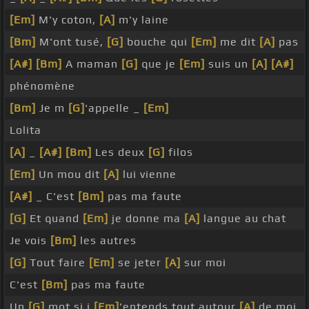
[Em]
M'y coton,
[A]
m'y laine
[Bm]
M'ont tusé,
[G]
bouche qui
[Em]
me dit
[A]
pas
[A#]
[Bm]
A maman
[G]
que je
[Em]
suis un
[A]
[A#]
phénomène
[Bm]
Je m
[G]
'appelle _
[Em]
Lolita
[A]
_
[A#]
[Bm]
Les deux
[G]
filos
[Em]
Un mou dit
[A]
lui vienne
[A#]
_ C'est
[Bm]
pas ma faute
[G]
Et quand
[Em]
je donne ma
[A]
langue au chat
Je vois
[Bm]
les autres
[G]
Tout faire
[Em]
se jeter
[A]
sur moi
C'est
[Bm]
pas ma faute
Un
[G]
mot si j
[Em]
'entends tout autour
[A]
de moi