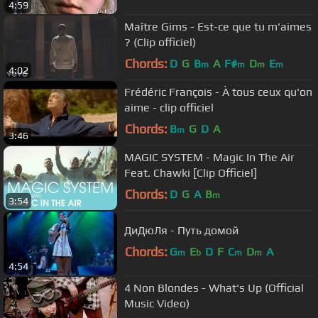
4:59
Maître Gims - Est-ce que tu m'aimes
? (Clip officiel)
Chords:
D
G
B
A
F#
D
E
m
m
m
m
4:02
Frédéric François - À tous ceux qu'on
aime - clip officiel
Chords:
B
G
D
A
m
3:46
MAGIC SYSTEM - Magic In The Air
Feat. Chawki [Clip Officiel]
Chords:
D
G
A
B
m
3:54
ДиДюЛя - Путь домой
Chords:
G
E
D
F
C
D
A
m
b
m
m
4:54
4 Non Blondes - What's Up (Official
Music Video)