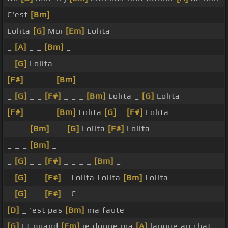
C'est
[Bm]
Lolita
[G]
Moi
[Em]
Lolita
_
[A]
_ _
[Bm]
_
_
[G]
Lolita
[F#]
_ _ _ _
[Bm]
_
_
[G]
_ _
[F#]
_ _ _
[Bm]
Lolita _
[G]
Lolita
[F#]
_ _ _ _
[Bm]
Lolita
[G]
_
[F#]
Lolita
_ _ _
[Bm]
_ _
[G]
Lolita
[F#]
Lolita
_ _ _
[Bm]
_
_
[G]
_ _
[F#]
_ _ _ _
[Bm]
_
_
[G]
_ _
[F#]
_ Lolita Lolita
[Bm]
Lolita
_
[G]
_ _
[F#]
_ C _ _
[D]
_ 'est pas
[Bm]
ma faute
[G]
Et quand
[Em]
je donne ma
[A]
langue au chat