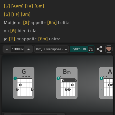
[G]
[A#m]
[F#]
[Bm]
[G]
[F#]
[Bm]
Moi je m
[G]
'appelle
[Em]
Lolita
ou
[G]
bien Lola
je
[G]
m'appelle
[Em]
Lolita
je
[G]
rêve Lola
Lyrics
On
108
BPM
G
B
A
m
1
2
1
1
1
1
1
1
2
1
2
2
3
3
4