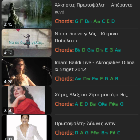
Άλκηστις Πρωτοψάλτη ~ Απέραντο
κενό
Chords:
G
F
D
A
C
E
D
m
m
3:45
Να σε δω να γελάς - Κίτρινα
Ποδήλατα
Chords:
B
D
G
D
E
G
A
b
m
m
m
4:12
Imam Baildi Live - Akrogialies Dilina
@ Sziget 2012
Chords:
A
D
E
E
G
A
B
m
m
m
4:28
Χάρις Αλεξίου-Ζήτα μου ό,τι θες
Chords:
A
E
D
B
C#
F#
G
m
m
m
2:50
Πρωτοψάλτη- Άδωνις.wmv
Chords:
D
A
G
F#
B
F#
C
m
m
3:01