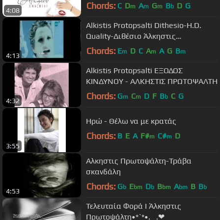
Release HQ [new]
Chords:
C
D
A
G
B
D
G
m
m
m
b
4:08
Alkistis Protopsalti Dithesio-H.D.
Quality-Διθέσιο Άλκηστις
Πρωτοψάλτη
Chords:
E
D
C
A
A
G
B
m
m
m
4:13
Alkistis Protopsalti ΕΞΟΔΟΣ
ΚΙΝΔΥΝΟΥ - ΑΛΚΗΣΤΙΣ ΠΡΩΤΟΨΑΛΤΗ
Chords:
G
C
D
F
B
C
G
m
m
b
4:32
Ηρώ - Θέλω να με κρατάς
Chords:
B
E
A
F#
C#
D
m
m
3:55
Αλκηστις Πρωτοψάλτη-Τράβα
σκανδάλη
Chords:
G
E
D
B
A
B
B
b
bm
b
bm
bm
b
4:53
Τελευταία Φορά Ι Άλκηστις
Πρωτοψάλτη•*`*•.¸¸.❤