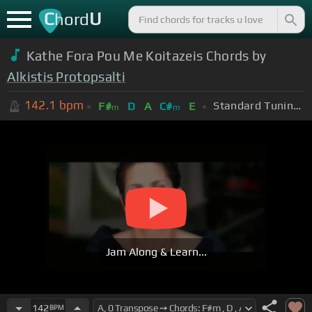
C
U
hord
Kathe Fora Pou Me Koitazeis Chords by
Alkistis Protopsalti
142.1
bpm
Standard Tuning (EADGBE)
F#
D
A
C#
E
m
m
Jam Along & Learn...
142
BPM