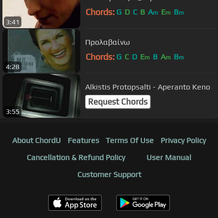
Chords:
G
D
C
B
A
E
B
m
m
m
3:41
Προλαβαίνω
Chords:
G
C
D
E
B
A
B
m
m
m
4:28
Alkistis Protopsalti - Aperanto Keno
Request Chords
3:55
About ChordU
Features
Terms Of Use
Privacy Policy
Cancellation & Refund Policy
User Manual
Customer Support