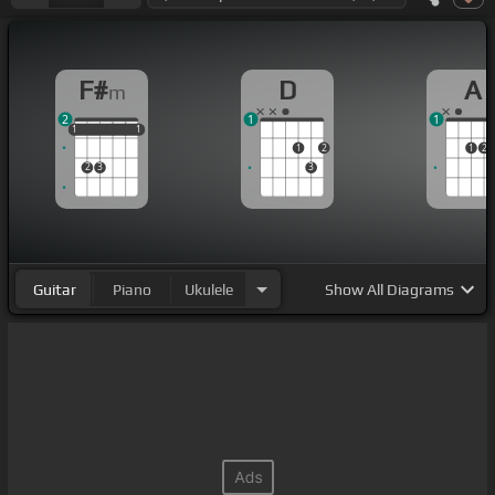
F#
D
A
m
2
1
1
1
1
1
1
1
1
1
2
1
2
2
3
3
Guitar
Piano
Ukulele
Show
All Diagrams