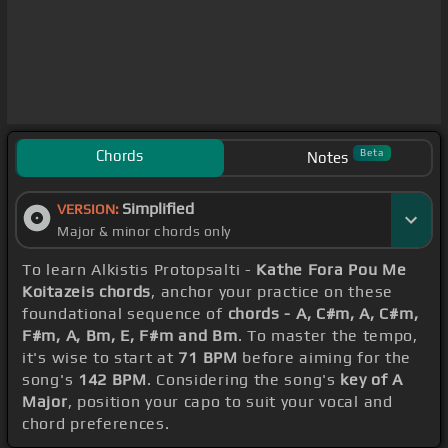
Chords
Beta
Notes
Simplified
VERSION:
Major & minor chords only
To learn Alkistis Protopsalti -
Kathe Fora Pou Me
Koitazeis chords
, anchor your practice on these
foundational sequence of
chords - A, C#m, A, C#m,
F#m, A, Bm, E, F#m and Bm
. To master the tempo,
it's wise to start at
71 BPM
before aiming for the
song's
142 BPM
. Considering the song's
key of A
Major
, position your capo to suit your vocal and
chord preferences.