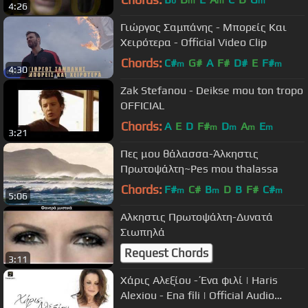
b
m
m
m
4:26
Γιώργος Σαμπάνης - Μπορείς Και
Χειρότερα - Official Video Clip
Chords:
C#
G#
A
F#
D#
E
F#
m
m
4:30
Zak Stefanou - Deikse mou ton tropo
OFFICIAL
Chords:
A
E
D
F#
D
A
E
m
m
m
m
3:21
Πες μου θάλασσα-Άλκηστις
Πρωτοψάλτη~Pes mou thalassa
Chords:
F#
C#
B
D
B
F#
C#
m
m
m
5:06
Αλκηστις Πρωτοψάλτη-Δυνατά
Σιωπηλά
Request Chords
3:11
Χάρις Αλεξίου - Ένα φιλί | Haris
Alexiou - Ena fili | Official Audio