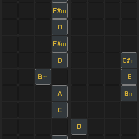
F#
m
D
F#
m
D
C#
m
B
E
m
A
B
m
E
D