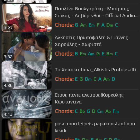
Παυλίνα Βουλγαράκη - Μπάμπης
Στόκας - Λαβύρινθοι - Official Audio
Release
Chords:
G
A
E
F
A
D
C
m
m
m
3:27
Άλκηστις Πρωτοψάλτη & Γιάννης
Χαρούλης - Χωριστά
Chords:
B
E
A
G
E
B
C
m
m
m
3:32
To Xeirokrotima_Alkistis Protopsalti
Chords:
E
G
D
C
A
A
D
m
m
4:36
Στους πεντε ανεμους!Κορκολης
Κωσταντινα
Chords:
C
B
G
D
C
A
F
b
m
b
m
4:13
poso mou leipeis papakonstantinou-
kikidi
Chords:
B
D
E
A
C
D
G