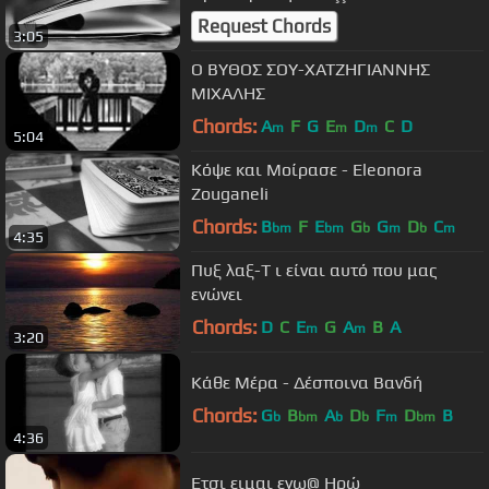
Request Chords
3:05
Ο ΒΥΘΟΣ ΣΟΥ-ΧΑΤΖΗΓΙΑΝΝΗΣ
ΜΙΧΑΛΗΣ
Chords:
A
F
G
E
D
C
D
m
m
m
5:04
Κόψε και Μοίρασε - Eleonora
Zouganeli
Chords:
B
F
E
G
G
D
C
bm
bm
b
m
b
m
4:35
Πυξ λαξ-Τ ι είναι αυτό που μας
ενώνει
Chords:
D
C
E
G
A
B
A
m
m
3:20
Κάθε Μέρα - Δέσποινα Βανδή
Chords:
G
B
A
D
F
D
B
b
bm
b
b
m
bm
4:36
Ετσι ειμαι εγω@ Ηρώ