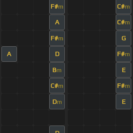
F#
C#
m
m
A
C#
m
F#
G
m
A
D
F#
m
B
E
m
C#
F#
m
m
D
E
m