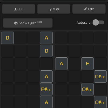
PDF
Midi
Edit
Hint
Autoscroll
Show
Lyrics
D
A
D
A
E
A
C#
m
F#
C#
m
m
A
C#
m