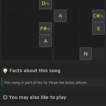
D
m
A
C#
m
F#
E
m
A
N
Facts about this song
This song is part of Na Se Vlepo Na Gelas album.
You may also like to play