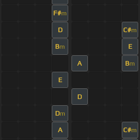
F#
m
D
C#
m
B
E
m
A
B
m
E
D
D
m
A
C#
m