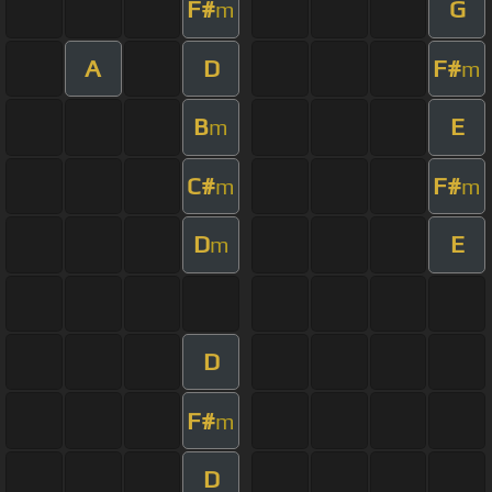
F#
G
m
A
D
F#
m
B
E
m
C#
F#
m
m
D
E
m
D
F#
m
D