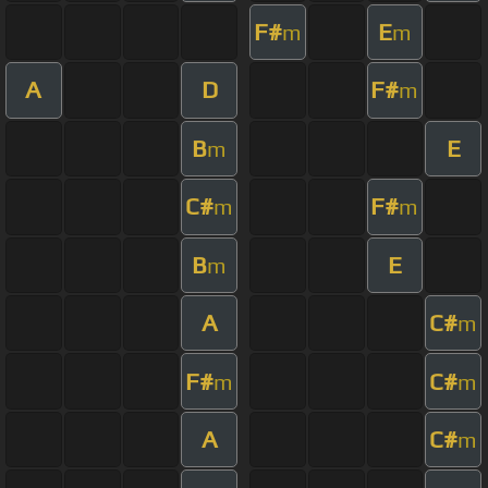
F#
E
m
m
A
D
F#
m
B
E
m
C#
F#
m
m
B
E
m
A
C#
m
F#
C#
m
m
A
C#
m