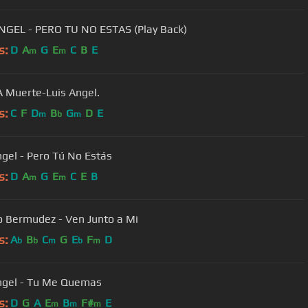
NGEL - PERO TU NO ESTAS (Play Back)
s:
D
A
G
E
C
B
E
m
m
 Muerte-Luis Angel.
s:
C
F
D
B
G
D
E
m
b
m
ngel - Pero Tú No Estás
s:
D
A
G
E
C
E
B
m
m
o Bermudez - Ven Junto a Mi
s:
A
B
C
G
E
F
D
b
b
m
b
m
ngel - Tu Me Quemas
s:
D
G
A
E
B
F#
E
m
m
m