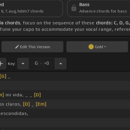
ed
Bass
s 6,7,aug,hdim7 chords
Advance chords for bass
da chords
, focus on the sequence of these
chords: C, D, 
 Tune your capo to accommodate your vocal range, refere
Edit
This Version
Gold
.
G
+0
Key:
[G]
_
m]
mi vida, _ _
[D]
os claros,
[D]
_
[Em]
escondidas,