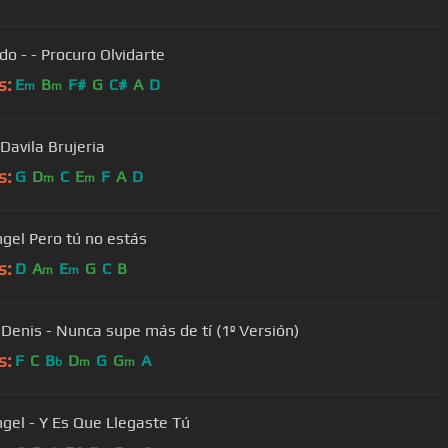
do - - Procuro Olvidarte
s:
E
B
F#
G
C#
A
D
m
m
Davila Brujeria
s:
G
D
C
E
F
A
D
m
m
Luis Angel Pero tú no estás
s:
D
A
E
G
C
B
m
m
 Denis - Nunca supe más de tí (1º Versión)
s:
F
C
B
D
G
G
A
b
m
m
ngel - Y Es Que Llegaste Tú