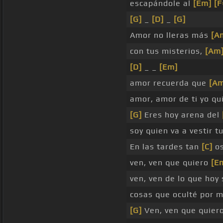
escapándole al
[Em]
[F
[G]
_
[D]
_
[G]
Amor no lleras más
[A
con tus misterios,
[Am
[D]
_ _
[Em]
amor recuerda que
[A
amor, amor de ti yo qui
[G]
Eres hoy arena del
soy quien va a vestir t
En las tardes tan
[C]
os
ven, ven que quiero
[E
ven, ven de lo que hoy
cosas que oculté por m
[G]
Ven, ven que quier