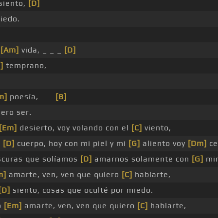
 siento,
[D]
iedo.
i
[Am]
vida, _ _ _
[D]
]
temprano,
m]
poesía, _ _
[B]
ero ser.
[Em]
desierto, voy volando con el
[C]
viento,
u
[D]
cuerpo, hoy con mi piel y mi
[G]
aliento voy
[Dm]
ce
curas que solíamos
[D]
amarnos solamente con
[G]
mir
m]
amarte, ven, ven que quiero
[C]
hablarte,
[D]
siento, cosas que oculté por miedo.
o
[Em]
amarte, ven, ven que quiero
[C]
hablarte,