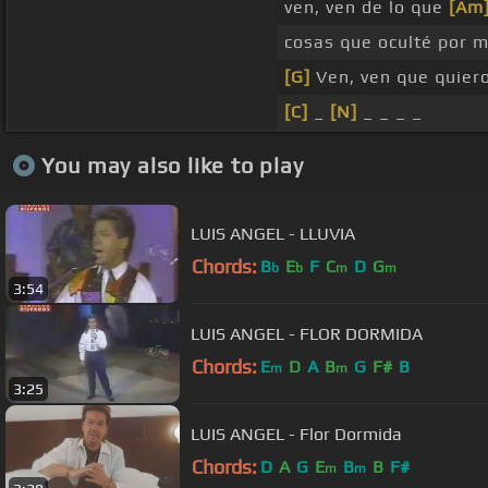
ven, ven de lo que
[Am
cosas que oculté por m
[G]
Ven, ven que quier
[C]
_
[N]
_ _ _ _
You may also like to play
LUIS ANGEL - LLUVIA
Chords:
B
E
F
C
D
G
b
b
m
m
3:54
LUIS ANGEL - FLOR DORMIDA
Chords:
E
D
A
B
G
F#
B
m
m
3:25
LUIS ANGEL - Flor Dormida
Chords:
D
A
G
E
B
B
F#
m
m