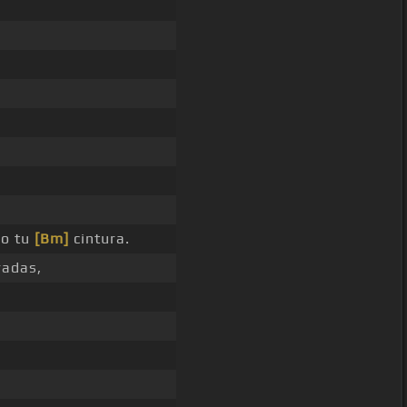
do tu
[Bm]
cintura.
adas,