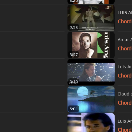
3:20
LUIS A
Chord
2:53
Amar A
Chord
3:47
Luis A
Chord
3:10
Claudi
Chord
5:01
Luis A
Chord