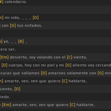
#]
calendario.
m]
mi vida, _ _ _
[D]
]
con
[G]
tus enfados,
m]
yo, _ _
[B]
_
ero ser.
[Em]
desierto, voy volando con el
[C]
viento,
u
[D]
cuerpo, hoy con mi piel y mi
[G]
aliento voy cercan
curas que solíamos
[D]
amarnos solamente con
[G]
mir
m]
amarte, ven, ven que quiero
[C]
hablarte,
 siento,
[D]
iedo.
o
[Em]
amarte, ven, ven que quiero
[C]
hablarte,