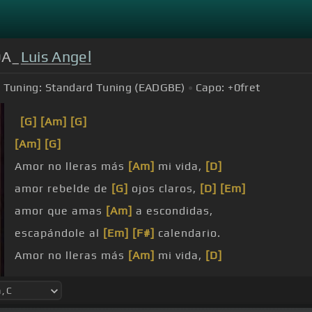
DA_
Luis Angel
Tuning:
Standard Tuning (EADGBE)
Capo:
+0
fret
[G]
[Am]
[G]
[Am]
[G]
Amor no lleras más
[Am]
mi vida,
[D]
amor rebelde de
[G]
ojos claros,
[D]
[Em]
amor que amas
[Am]
a escondidas,
escapándole al
[Em]
[F#]
calendario.
Amor no lleras más
[Am]
mi vida,
[D]
con tus misterios,
[Am]
con
[G]
tus enfados,