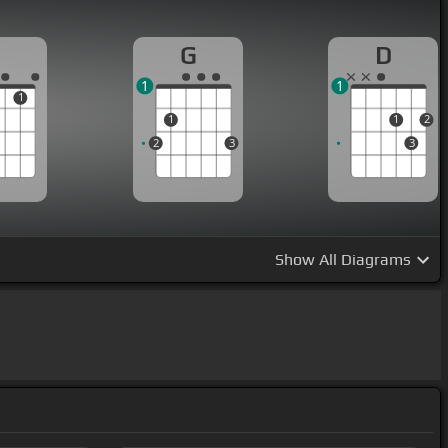
G
D
1
1
1
1
1
2
2
3
3
Show
All Diagrams