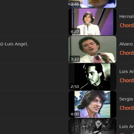
3:46
Hernal
Chord
4:27
)-Luis Angel.
Alvaro 
Chord
3:37
í
Chord
2:50
Sergio
Chord
4:00
Luis A