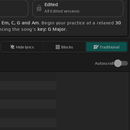
Edited
All Edited versions
G, Em, C, G and Am
. Begin your practice at a relaxed
30
ncing the song's
key: G Major
.
Hide lyrics
Blocks
Traditional
Autoscroll