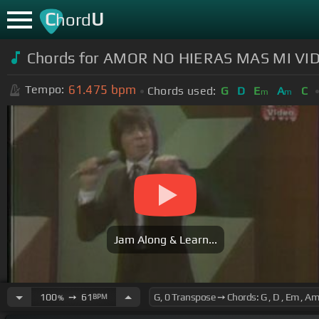
C
U
hord
Chords for AMOR NO HIERAS MAS MI VI
61.475
bpm
Tempo:
Chords used:
G
D
E
A
C
m
m
Jam Along & Learn...
100
➙
61
BPM
%