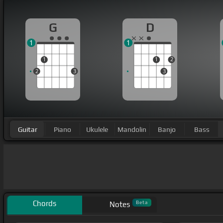
G
D
1
1
1
1
2
2
3
3
Guitar
Piano
Ukulele
Mandolin
Banjo
Bass
Chords
Beta
Notes