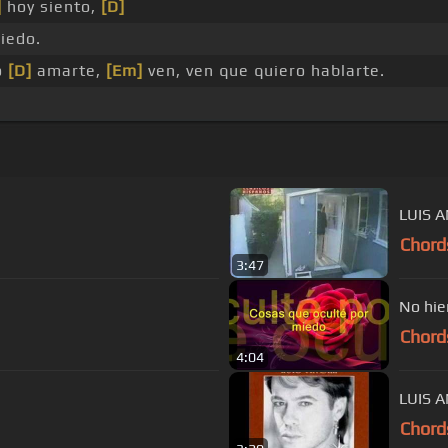
]
hoy siento,
[D]
iedo.
o
[D]
amarte,
[Em]
ven, ven que quiero hablarte.
LUIS 
Chord
3:47
Chord
4:04
Chord