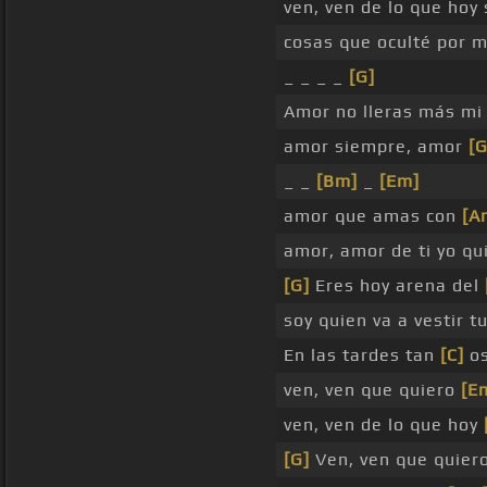
ven, ven de lo que hoy
cosas que oculté por m
_ _ _ _
[G]
Amor no lleras más m
amor siempre, amor
[G
_ _
[Bm]
_
[Em]
amor que amas con
[A
amor, amor de ti yo qui
[G]
Eres hoy arena del
soy quien va a vestir t
En las tardes tan
[C]
os
ven, ven que quiero
[E
ven, ven de lo que hoy
[G]
Ven, ven que quier