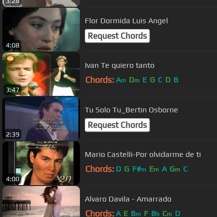
3:28
Flor Dormida Luis Angel
Request Chords
4:08
Ivan Te quiero tanto
Chords:
A
D
E
G
C
D
B
m
m
3:47
Tu Solo Tu_Bertin Osborne
Request Chords
2:39
Mario Castelli-Por olvidarme de ti
Chords:
D
G
F#
E
A
G
C
m
m
m
4:00
Alvaro Davila - Amarrado
Chords:
A
E
B
F
B
C
D
m
b
m