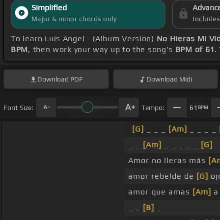
Simplified
Advanc
Major & minor chords only
Include
To learn Luis Angel - (Album Version)
No Hieras Mi Vi
BPM
, then work your way up to the song's
BPM of 61
.
Download
PDF
Download
Midi
Font Size:
Tempo:
61
BPM
[G]
_ _ _
[Am]
_ _ _ _
_ _
[Am]
_ _ _ _ _
[G]
Amor no lleras más
[A
amor rebelde de
[G]
oj
amor que amas
[Am]
a 
_ _
[B]
_