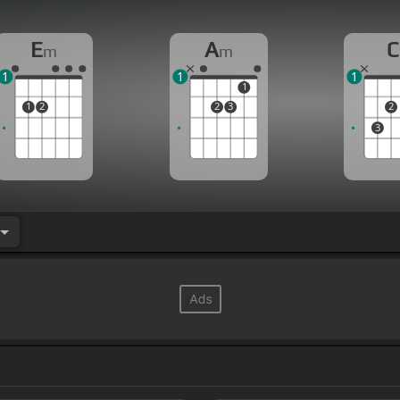
E
A
C
m
m
1
1
1
1
1
2
2
3
2
3