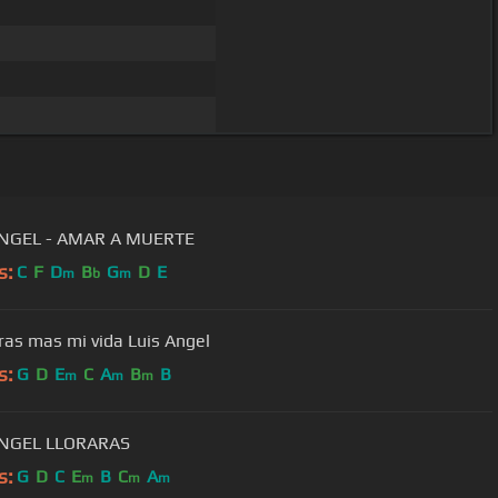
ANGEL - AMAR A MUERTE
s:
C
F
D
B
G
D
E
m
b
m
No hieras mas mi vida Luis Angel
s:
G
D
E
C
A
B
B
m
m
m
LUIS ANGEL LLORARAS
s:
G
D
C
E
B
C
A
m
m
m