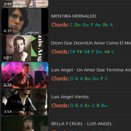
2:44
MENTIRA HERNALDO
Chords:
C
D
G
F
A
B
A
m
m
m
b
4:31
Dicen Que Dicen(Un Amor Como El Mio
Chords:
C#
F#
G#
F
D
A#
C
m
6:27
Luis Angel - Un Amor Que Termina As
Chords:
D
G
A
B
D
F
C
m
m
5:34
Luis Ángel-Viento.
Chords:
D
G
A
E
C
B
B
m
m
3:54
BELLA Y CRUEL - LUIS ANGEL