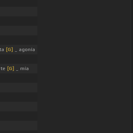
sta
[G]
_ agonía
ste
[G]
_ mía