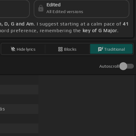
Edited
All Edited versions
m, D, G and Am
. I suggest starting at a calm pace of
41
 chord preference, remembering the
key of G Major
.
Hide lyrics
Blocks
Traditional
Autoscroll
ás