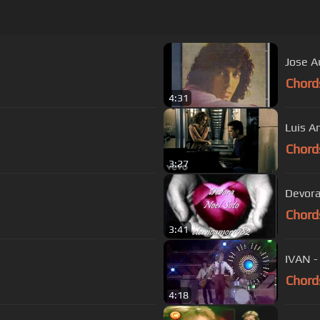
Jose A
Chord
4:31
Luis A
Chord
3:27
Devora
Chord
3:41
IVAN 
Chord
4:18