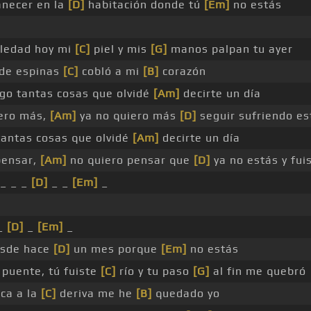
necer en la
[D]
habitación donde tú
[Em]
no estás
ledad hoy mi
[C]
piel y mis
[G]
manos palpan tu ayer
de espinas
[C]
cobló a mi
[B]
corazón
o tantas cosas que olvidé
[Am]
decirte un día
iero más,
[Am]
ya no quiero más
[D]
seguir sufriendo e
antas cosas que olvidé
[Am]
decirte un día
pensar,
[Am]
no quiero pensar que
[D]
ya no estás y fui
_ _ _
[D]
_ _
[Em]
_
_
[D]
_
[Em]
_
desde hace
[D]
un mes porque
[Em]
no estás
puente, tú fuiste
[C]
río y tu paso
[G]
al fin me quebró
ca a la
[C]
deriva me he
[B]
quedado yo