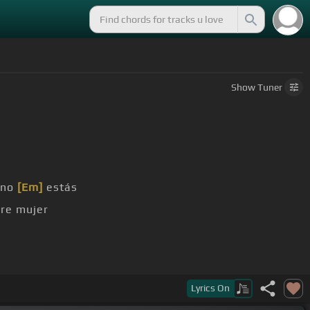
Show
Tuner
 no
[Em]
estás
re mujer
alpan tu ayer
Lyrics
On