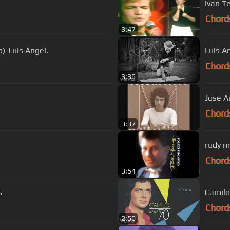
Iv
Chord
3:47
)-Luis Angel.
Luis A
Chord
3:36
Jose A
Chord
3:37
ru
Chord
3:54
s
Camilo
Chord
2:50