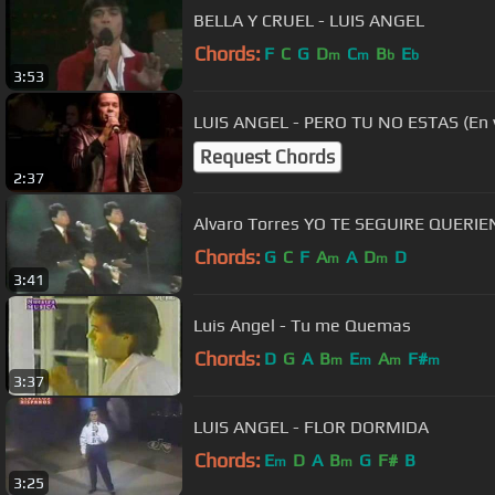
BELLA Y CRUEL - LUIS ANGEL
Chords:
F
C
G
D
C
B
E
m
m
b
b
3:53
LUIS ANGEL - PERO TU NO ESTAS (En v
Request Chords
2:37
Alvaro Torres YO TE SEGUIRE QUERI
Chords:
G
C
F
A
A
D
D
m
m
3:41
Luis Angel - Tu me Quemas
Chords:
D
G
A
B
E
A
F#
m
m
m
m
3:37
LUIS ANGEL - FLOR DORMIDA
Chords:
E
D
A
B
G
F#
B
m
m
3:25