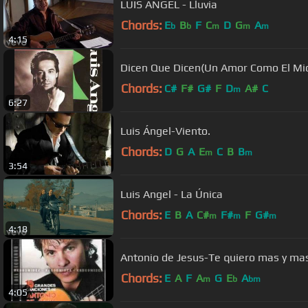
LUIS ANGEL - Lluvia
Chords:
E
B
F
C
D
G
A
b
b
m
m
m
4:15
Dicen Que Dicen(Un Amor Como El Mio
Chords:
C#
F#
G#
F
D
A#
C
m
6:27
Luis Ángel-Viento.
Chords:
D
G
A
E
C
B
B
m
m
3:54
Luis Angel - La Única
Chords:
E
B
A
C#
F#
F
G#
m
m
m
4:18
Antonio de Jesus-Te quiero mas y ma
Chords:
E
A
F
A
G
E
A
m
b
bm
4:05