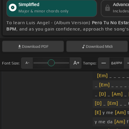
Simplified
Advanc
Major & minor chords only
Include
To learn Luis Angel - (Album Version)
Pero Tu No Esta
BPM
, and as you gain confidence, approach the song'
Download
PDF
Download
Midi
Font Size:
Tempo:
84
BPM
[Em]
_ _ _ _ 
_
[Em]
_ _ _ _ 
_
[D]
_
[Am]
_
[D]
_
[Em]
_ _ 
[E]
y me
[Am]
t
y me da
[Am]
f