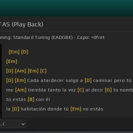
AS (Play Back)
uning:
Standard Tuning (EADGBE)
Capo:
+0
fret
[Em]
[D]
[Em]
[D]
[Am]
[Em]
[C]
[D]
[Em]
Cada atardecer salgo a
[D]
caminar pero tú
me
[Am]
tiembla tanto la voz
[C]
al decir
[G]
tu nomb
tú estás
[B]
con él
la
[D]
habitación donde tú
[Em]
no estás
Siente
[Am]
soledad hoy mi
[C]
piel y mis
[G]
manos p