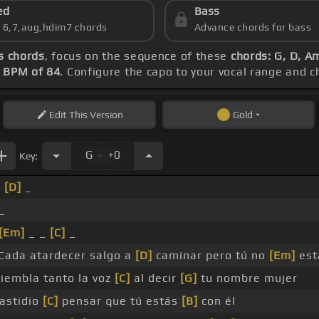
ed
Bass
s 6,7,aug,hdim7 chords
Advance chords for bass
s chords
, focus on the sequence of these
chords: G, D, A
s
BPM of 84
. Configure the capo to your vocal range and
Edit
This Version
Gold
.
G
+0
Key:
_
[D]
_
_
[Em]
_ _
[C]
_
Cada atardecer salgo a
[D]
caminar pero tú no
[Em]
est
iembla tanto la voz
[C]
al decir
[G]
tu nombre mujer
astidio
[C]
pensar que tú estás
[B]
con él