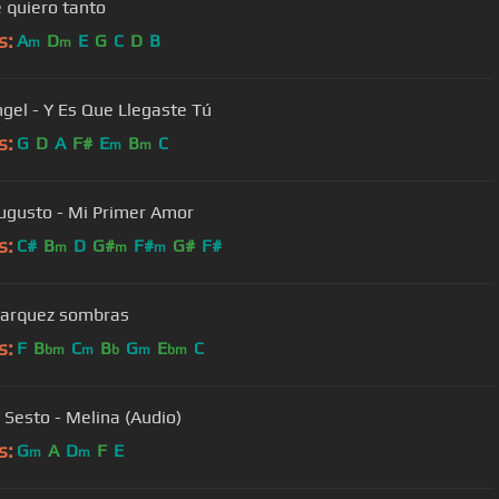
an Te quiero tanto
s:
A
D
E
G
C
D
B
m
m
ngel - Y Es Que Llegaste Tú
s:
G
D
A
F#
E
B
C
m
m
ugusto - Mi Primer Amor
s:
C#
B
D
G#
F#
G#
F#
m
m
m
dy marquez sombras
s:
F
B
C
B
G
E
C
bm
m
b
m
bm
 Sesto - Melina (Audio)
s:
G
A
D
F
E
m
m