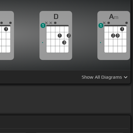
D
A
m
1
1
1
1
1
2
2
3
3
Show
All Diagrams