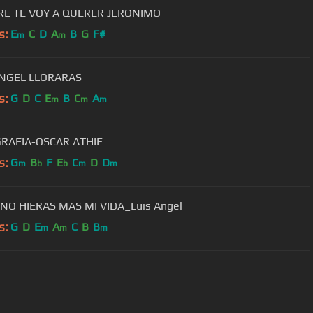
RE TE VOY A QUERER JERONIMO
s:
E
C
D
A
B
G
F#
m
m
LUIS ANGEL LLORARAS
s:
G
D
C
E
B
C
A
m
m
m
RAFIA-OSCAR ATHIE
s:
G
B
F
E
C
D
D
m
b
b
m
m
NO HIERAS MAS MI VIDA_Luis Angel
s:
G
D
E
A
C
B
B
m
m
m