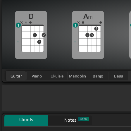
D
A
m
1
1
1
1
2
2
3
3
Guitar
Piano
Ukulele
Mandolin
Banjo
Bass
Chords
Beta
Notes