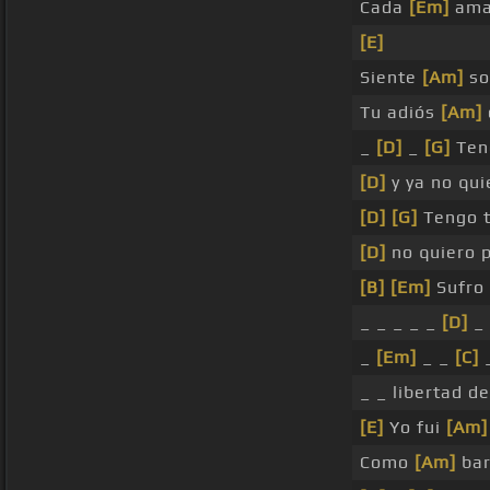
Cada
[Em]
ama
[E]
Siente
[Am]
so
Tu adiós
[Am]
_
[D]
_
[G]
Teng
[D]
y ya no qu
[D]
[G]
Tengo t
[D]
no quiero 
[B]
[Em]
Sufro 
_ _ _ _ _
[D]
_
_
[Em]
_ _
[C]
_ _ libertad 
[E]
Yo fui
[Am]
Como
[Am]
bar