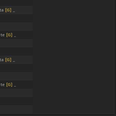
sta
[G]
_
ste
[G]
_
sta
[G]
_
ste
[G]
_