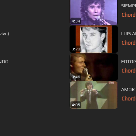
SIEMP
Chord
4:34
ivo)
Chord
3:20
ENDO
FOTOG
Chord
3:46
AMOR 
Chord
4:05