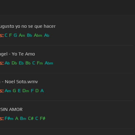
ugusto yo no se que hacer
s:
C
F
G
A
B
A
A
m
b
bm
b
ngel - Yo Te Amo
s:
A
D
E
B
C
F
A
b
b
b
b
m
bm
 - Noel Soto.wmv
s:
A
G
E
D
F
D
A
m
m
- SIN AMOR
s:
F#
A
B
C#
C
F#
m
m