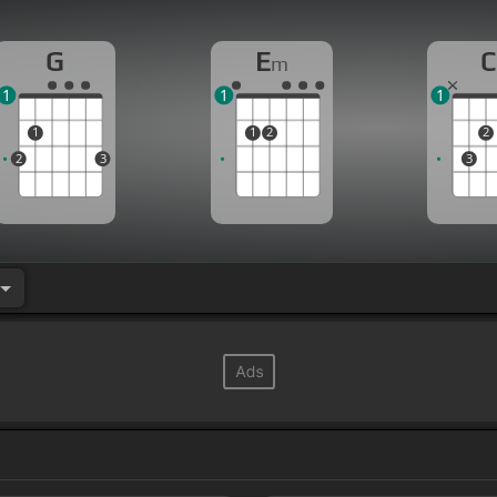
G
E
C
m
1
1
1
1
1
2
2
2
3
3