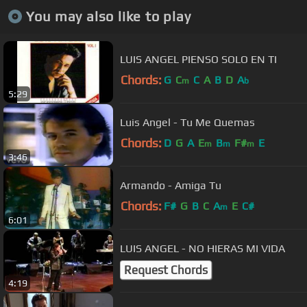
You may also like to play
LUIS ANGEL PIENSO SOLO EN TI
Chords:
G
C
C
A
B
D
A
m
b
5:29
Luis Angel - Tu Me Quemas
Chords:
D
G
A
E
B
F#
E
m
m
m
3:46
Armando - Amiga Tu
Chords:
F#
G
B
C
A
E
C#
m
6:01
LUIS ANGEL - NO HIERAS MI VIDA
Request Chords
4:19