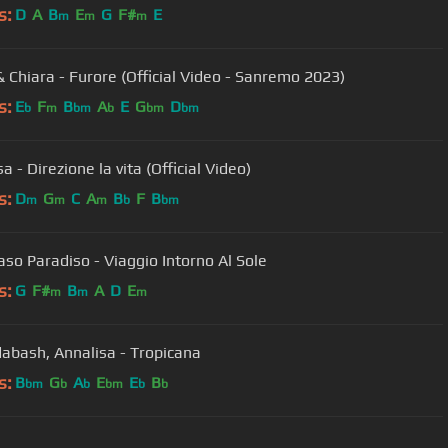
s:
D
A
B
E
G
F#
E
m
m
m
& Chiara - Furore (Official Video - Sanremo 2023)
s:
E
F
B
A
E
G
D
b
m
bm
b
bm
bm
a - Direzione la vita (Official Video)
s:
D
G
C
A
B
F
B
m
m
m
b
bm
o Paradiso - Viaggio Intorno Al Sole
s:
G
F#
B
A
D
E
m
m
m
bash, Annalisa - Tropicana
s:
B
G
A
E
E
B
bm
b
b
bm
b
b