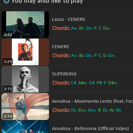
You may also like to play
Lazza - CENERE
Chords:
A
B
D
F
C
G
m
b
m
m
3:43
CENERE
Chords:
A
B
D
F
C
D
G
m
b
m
m
3:29
SUPEREROI
Chords:
C#
A#
G#
F#
F
D#
m
m
3:15
Annalisa - Movimento Lento (feat. Fede
Chords:
D
E
A
B
E
A
B
b
bm
bm
b
b
b
3:14
Annalisa - Bellissima (Official Video)