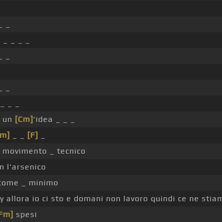
_ _
]
_ _ _ _
_ _
_ _
_ _ _
o un
[Cm]
'idea _ _ _
Fm]
_ _
[F]
_
n movimento _ tecnico
n l'arsenico
 come _ minimo
y allora io ci sto e domani non lavoro quindi ce ne stia
Fm]
spesi