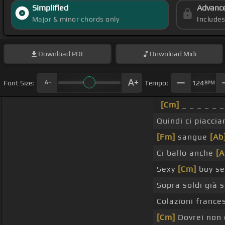
Simplified
Advanc
Major & minor chords only
Include
Download
PDF
Download
Midi
Font Size:
Tempo:
124
BPM
[Cm]
_ _ _ _ _ _
Quindi ci piacci
[Fm]
sangue
[Ab
Ci ballo anche
[A
Sexy
[Cm]
boy sex
Sopra soldi già 
Colazioni frances
[Cm]
Dovrei non d