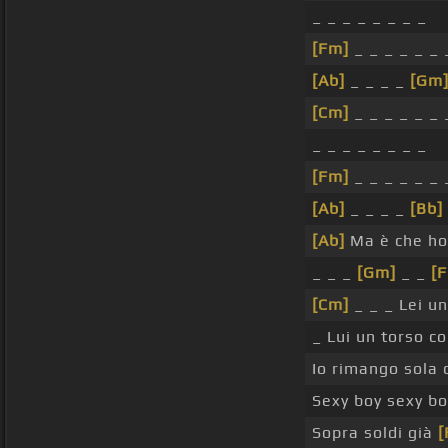
_ _ _ _ _ _ _ _
[Fm]
_ _ _ _ _ _ 
[Ab]
_ _ _ _
[Gm
[Cm]
_ _ _ _ _ _ 
_ _ _ _ _ _ _ _
[Fm]
_ _ _ _ _ _ 
[Ab]
_ _ _ _
[Bb]
[Ab]
Ma è che h
_ _ _
[Gm]
_ _
[
[Cm]
_ _ _ Lei u
_ Lui un torso co
Io rimango sola
Sexy boy sexy bo
Sopra soldi già
[