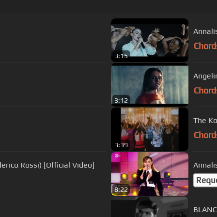
Annalis
Chord
3:15
Angeli
Chord
3:12
The Ko
Chord
3:39
rico Rossi) [Official Video]
Annali
Requ
8:22
BLANCO