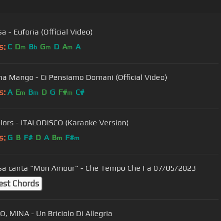
a - Euforia (Official Video)
s:
C
D
B
G
D
A
A
m
b
m
m
na Mango - Ci Pensiamo Domani (Official Video)
s:
A
E
B
D
G
F#
C#
m
m
m
lors - ITALODISCO (Karaoke Version)
s:
G
B
F#
D
A
B
F#
m
m
sa canta "Mon Amour" - Che Tempo Che Fa 07/05/2023
est Chords
, MINA - Un Briciolo Di Allegria