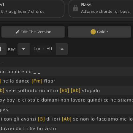
ed
Bass
s 6,7,aug,hdim7 chords
Advance chords for bass
Edit
This Version
Gold
.
Cm
+0
Key:
 _
amo oppure no _ _
]
nella dance
[Fm]
floor
b]
se è soltanto un altro
[Eb]
[Bb]
stupido
y boy io ci sto e domani non lavoro quindi ce ne stiamo
spesi
i con gli avanzi
[G]
di ieri
[Ab]
se non lo facciamo me l
ovrei dirti che ho visto