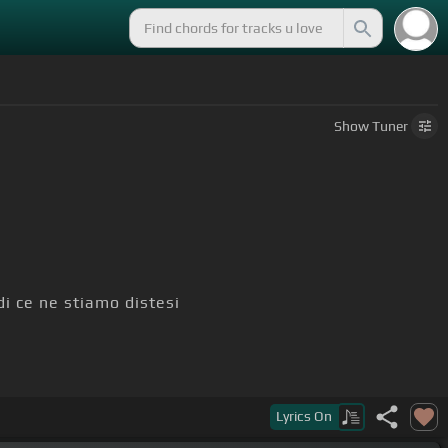
Show
Tuner
di ce ne stiamo distesi
Lyrics
On