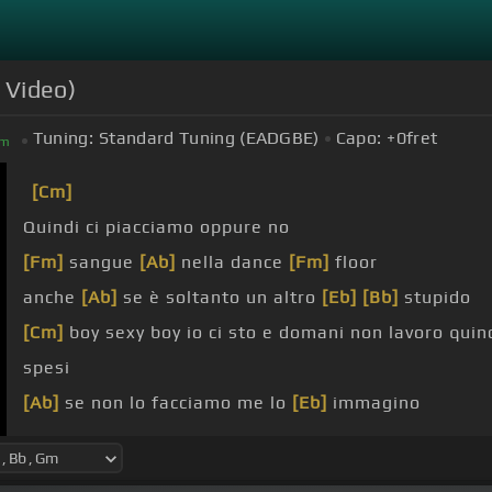
 Video)
Tuning:
Standard Tuning (EADGBE)
Capo:
+0
fret
m
[Cm]
Quindi ci piacciamo oppure no
[Fm]
sangue
[Ab]
nella dance
[Fm]
floor
anche
[Ab]
se è soltanto un altro
[Eb]
[Bb]
stupido
[Cm]
boy sexy boy io ci sto e domani non lavoro quin
spesi
[Ab]
se non lo facciamo me lo
[Eb]
immagino
[Cm]
Dovrei non dovrei dirti che ho visto