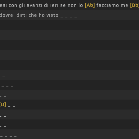
esi con gli avanzi di ieri se non lo
[Ab]
facciamo me
[Bb
ovrei dirti che ho visto _ _ _ _
_ _
 _
_ _ _ _
_ _
 _
 _ _ _
_ _
[D]
_ _
_ _
_ _
_ _ _ _