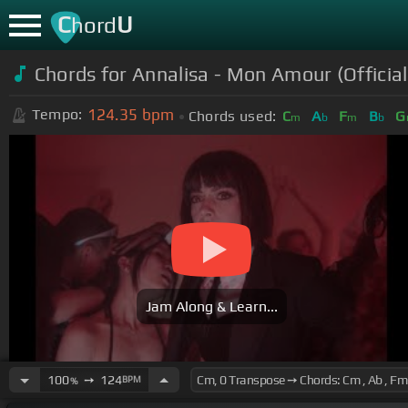
C
U
hord
Chords for Annalisa - Mon Amour (Official
124.35
bpm
Tempo:
Chords used:
C
A
F
B
G
m
b
m
b
Jam Along & Learn...
100
➙
124
BPM
%