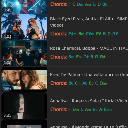
Chords:
F
C
D
A
G
D
B
m
m
b
3:45
Black Eyed Peas, Anitta, El Alfa - SIM
Video)
Chords:
F#
B
C#
F#
B
D
G#
m
m
m
4:01
Rosa Chemical, Bdope - MADE IN ITA
Chords:
B
E
C#
B
G
G#
m
m
3:08
Fred De Palma - Una volta ancora (fea
Chords:
B
C
A
E
C
E
b
m
b
b
bm
3:01
Annalisa - Ragazza Sola (Official Video
Chords:
F
D
C
A
B
A
B
m
m
b
bm
3:25
Annalisa - Il Mondo Prima Di Te (Offi