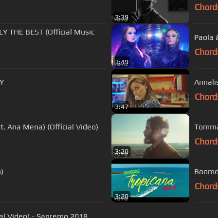
Chord
3:39
PLY THE BEST (Official Music
Paola 
Chord
3:49
LY
Annalis
Chord
3:47
t. Ana Mena) (Official Video)
Tommas
Chord
3:20
)
Boomda
Chord
3:20
cial Video) - Sanremo 2018