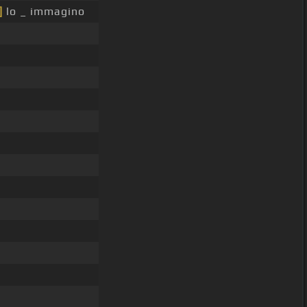
]
lo _ immagino