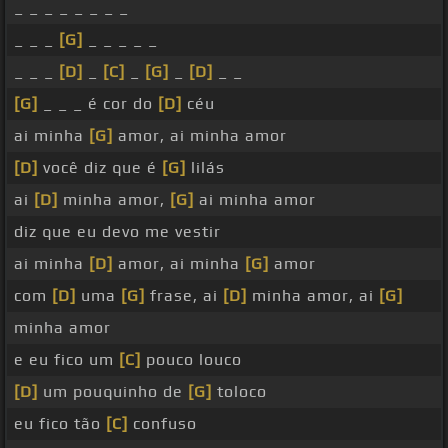
_ _ _ _ _ _ _ _
_ _ _
[G]
_ _ _ _ _
_ _ _
[D]
_
[C]
_
[G]
_
[D]
_ _
[G]
_ _ _ é cor do
[D]
céu
ai minha
[G]
amor, ai minha amor
[D]
você diz que é
[G]
lilás
ai
[D]
minha amor,
[G]
ai minha amor
diz que eu devo me vestir
ai minha
[D]
amor, ai minha
[G]
amor
com
[D]
uma
[G]
frase, ai
[D]
minha amor, ai
[G]
minha amor
e eu fico um
[C]
pouco louco
[D]
um pouquinho de
[G]
toloco
eu fico tão
[C]
confuso