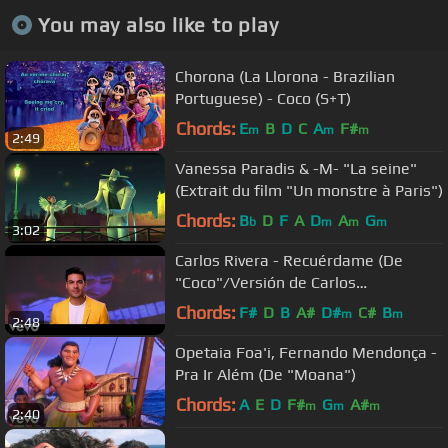
You may also like to play
Chorona (La Llorona - Brazilian
Portuguese) - Coco (S+T)
Chords:
E
B
D
C
A
F#
m
m
m
2:49
Vanessa Paradis & -M- "La seine"
(Extrait du film "Un monstre à Paris")
Chords:
B
D
F
A
D
A
G
b
m
m
m
3:02
Carlos Rivera - Recuérdame (De
"Coco"/Versión de Carlos
Rivera/Official Video)
Chords:
F#
D
B
A#
D#
C#
B
m
m
2:48
Opetaia Foa'i, Fernando Mendonça -
Pra Ir Além (De "Moana")
Chords:
A
E
D
F#
G
A#
m
m
m
2:40