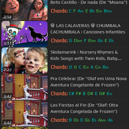
Beto Castillo - De nada (De "Moana")
Chords:
C
F
A
E
B
E
B
m
b
m
bm
2:54
💀 LAS CALAVERAS 💀 CHUMBALA
CACHUMBALA | Canciones Infantiles
Chords:
G
D
F
E
G
E
E
bm
bm
b
b
3:11
Skidamarink | Nursery Rhymes &
Kids Songs with Twin Kids, Baby,
Daddy, Mommy
Chords:
D
G
C
E
A
C
B
m
m
m
2:22
Pra Celebrar (De “Olaf em Uma Nova
Aventura Congelante de Frozen")
Chords:
C#
F#
B
D#
E
G#
E
m
3:42
Las Fiestas al Fin (De “Olaf: Otra
Aventura Congelada de Frozen")
Chords:
B
D
E
G
E
A
A
b
b
b
bm
b
3:42