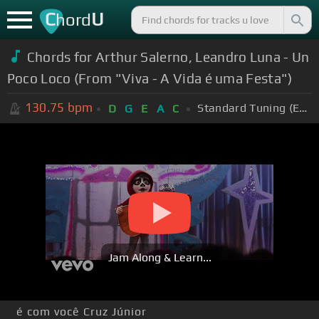
C
U
hord
Chords for Arthur Salerno, Leandro Luna - Un
Poco Loco (From "Viva - A Vida é uma Festa")
130.75
bpm
Standard Tuning (EADGBE)
D
G
E
A
C
Jam Along & Learn...
é com você Cruz Júnior