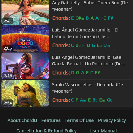
Any Gabrielly - Saber Quem Sou (De
"Moana")
Chords:
E
C#
B
A
A
C
F#
m
m
2:41
Luis Ángel Gómez Jaramillo - El
Latido de mi Corazón (De
“Coco”/Audio Only)
Chords:
C
B
F
D
G
E
D
b
b
m
2:06
Luis Ángel Gómez Jaramillo, Gael
García Bernal - Un Poco Loco (De
"Coco")
Chords:
D
G
A
E
C
F#
2:19
Saulo Vasconcellos - De nada (De
"Moana")
Chords:
C
F
A
E
B
E
G
m
b
m
b
2:54
About ChordU
Features
Terms Of Use
Privacy Policy
Cancellation & Refund Policy
User Manual