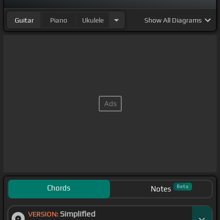
Guitar
Piano
Ukulele
Show
All Diagrams
Chords
Beta
Notes
Simplified
VERSION: