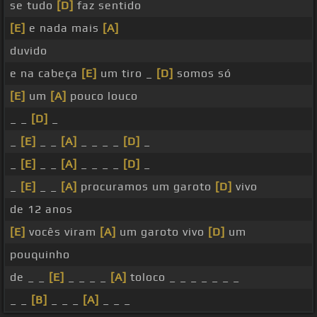
se tudo
[D]
faz sentido
[E]
e nada mais
[A]
duvido
e na cabeça
[E]
um tiro _
[D]
somos só
[E]
um
[A]
pouco louco
_ _
[D]
_
_
[E]
_ _
[A]
_ _ _ _
[D]
_
_
[E]
_ _
[A]
_ _ _ _
[D]
_
_
[E]
_ _
[A]
procuramos um garoto
[D]
vivo
de 12 anos
[E]
vocês viram
[A]
um garoto vivo
[D]
um
pouquinho
de _ _
[E]
_ _ _ _
[A]
toloco _ _ _ _ _ _ _
_ _
[B]
_ _ _
[A]
_ _ _