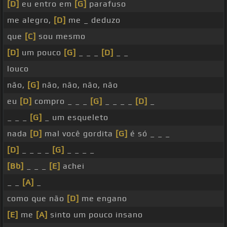
[D]
eu entro em
[G]
parafuso
me alegro,
[D]
me _ deduzo
que
[C]
sou mesmo
[D]
um pouco
[G]
_ _ _
[D]
_ _
louco
não,
[G]
não, não, não, não
eu
[D]
compro _ _ _
[G]
_ _ _ _
[D]
_
_ _ _
[G]
_ um esqueleto
nada
[D]
mal você gordita
[G]
é só _ _ _
[D]
_ _ _ _
[G]
_ _ _ _
[Bb]
_ _ _
[E]
achei
_ _
[A]
_
como que não
[D]
me engano
[E]
me
[A]
sinto um pouco insano