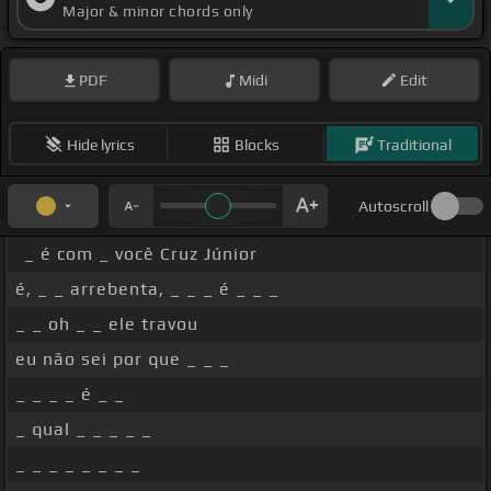
Major & minor chords only
PDF
Midi
Edit
Hide lyrics
Blocks
Traditional
Autoscroll
_ é com _ você Cruz Júnior
é, _ _ arrebenta, _ _ _ é _ _ _
_ _ oh _ _ ele travou
eu não sei por que _ _ _
_ _ _ _ é _ _
_ qual _ _ _ _ _
_ _ _ _ _ _ _ _