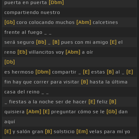
puerta en puerta
[Dbm]
compartiendo nuestro
[Gb]
coro colocando muchos
[Abm]
calcetines
frente al fuego _ _
será seguro
[Bb]
_
[B]
pues con mi amigo
[E]
el
reno
[Eb]
villancitos voy
[Abm]
a oír
[Db]
es hermoso
[Dbm]
compartir _
[E]
estas
[B]
al _
[E]
fin hay que correr para visitar
[B]
hasta la última
casa del reino _ _
_ fiestas a la noche ser de hacer
[E]
feliz
[B]
quisiera
[Abm]
[E]
preguntar cómo se le
[Gb]
dan
aquí
[E]
y salón gran
[B]
solsticio
[Em]
velas para mí yo