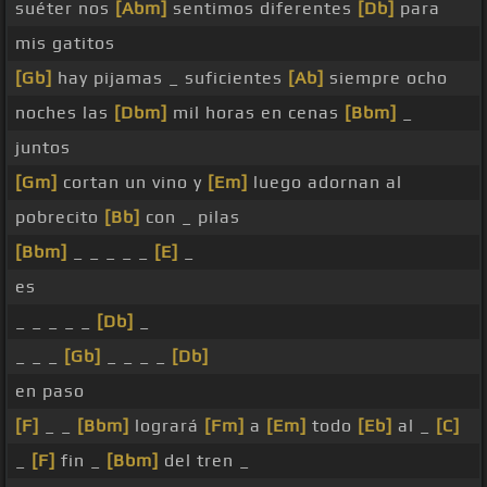
suéter nos
[Abm]
sentimos diferentes
[Db]
para
mis gatitos
[Gb]
hay pijamas _ suficientes
[Ab]
siempre ocho
noches las
[Dbm]
mil horas en cenas
[Bbm]
_
juntos
[Gm]
cortan un vino y
[Em]
luego adornan al
pobrecito
[Bb]
con _ pilas
[Bbm]
_ _ _ _ _
[E]
_
es
_ _ _ _ _
[Db]
_
_ _ _
[Gb]
_ _ _ _
[Db]
en paso
[F]
_ _
[Bbm]
logrará
[Fm]
a
[Em]
todo
[Eb]
al _
[C]
_
[F]
fin _
[Bbm]
del tren _