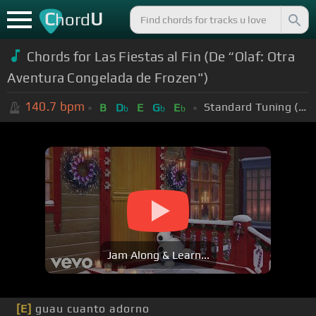
C
U
hord
Chords for Las Fiestas al Fin (De “Olaf: Otra
Aventura Congelada de Frozen")
140.7
bpm
Standard Tuning (EADGBE)
B
D
E
G
E
b
b
b
Jam Along & Learn...
[E]
guau cuanto adorno