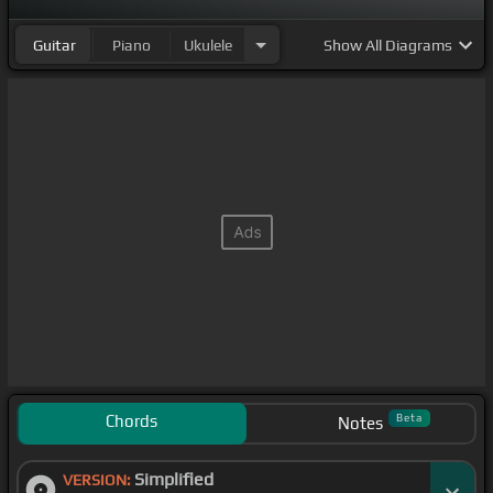
Guitar
Piano
Ukulele
Show
All Diagrams
Chords
Beta
Notes
Simplified
VERSION: