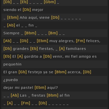
[Db]
_ _
[Eb]
_ _ _ _
[Gbm]
_
siendo el
[Db]
mejor
_
[Ebm]
Año aquí, viene
[Db]
_ _ _ _ _ _
_
[Ab]
el _ _ fin _
Siempre _
[Bbm]
_ _ _
[Bm]
_ _
[Ab]
_ _
[Db]
_ _
[Ebm]
muy alegres,
[Fm]
felices,
[Db]
grandes
[Eb]
fiestas, _
[A]
familiares
[Eb]
El
[A]
gordito a
[Db]
venir, mi fiel amigo es
pequeñín
El gran
[Gb]
festejo ya se
[Bbm]
acerca,
[Db]
¿puedo
dejar mi pastel
[Ebm]
aquí?
_ _
[Ab]
Las _ fiestas
[Bbm]
al fin
_
[A]
_ _
[Fm]
_ _
[Db]
_ _ _ _ _ _