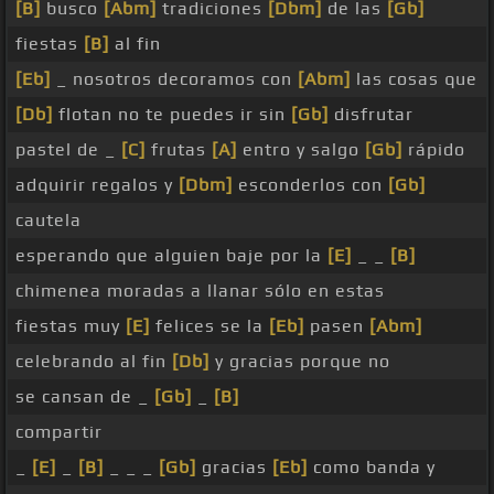
[B]
busco
[Abm]
tradiciones
[Dbm]
de las
[Gb]
fiestas
[B]
al fin
[Eb]
_ nosotros decoramos con
[Abm]
las cosas que
[Db]
flotan no te puedes ir sin
[Gb]
disfrutar
pastel de _
[C]
frutas
[A]
entro y salgo
[Gb]
rápido
adquirir regalos y
[Dbm]
esconderlos con
[Gb]
cautela
esperando que alguien baje por la
[E]
_ _
[B]
chimenea moradas a llanar sólo en estas
fiestas muy
[E]
felices se la
[Eb]
pasen
[Abm]
celebrando al fin
[Db]
y gracias porque no
se cansan de _
[Gb]
_
[B]
compartir
_
[E]
_
[B]
_ _ _
[Gb]
gracias
[Eb]
como banda y