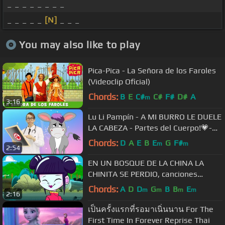
_ _ _ _ _ _ _ _
_ _ _ _ _
[N]
_ _ _
You may also like to play
Pica-Pica - La Señora de los Faroles
(Videoclip Oficial)
Chords:
B
E
C#
C#
F#
D#
A
m
3:16
Lu Li Pampín - A MI BURRO LE DUELE
LA CABEZA - Partes del Cuerpo!💗-
Official Video
Chords:
D
A
E
B
E
G
F#
m
m
2:54
EN UN BOSQUE DE LA CHINA LA
CHINITA SE PERDIO, canciones
infantiles
Chords:
A
D
D
G
B
B
E
m
m
m
m
2:16
เป็นครั้งแรกที่รอมาเนิ่นนาน For The
First Time In Forever Reprise Thai