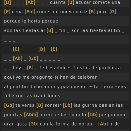
[D]
_ _ _
[Ab]
_ _ _ cuánta
[B]
azúcar cómete una
[F]
cena
[Em]
comer mi nueva nariz
[B]
pero
[G]
porque lo haría porque
son las fiestas al
[B]
_ fin _ son las fiestas al fin _
_ _ _
_ _
[E]
_ _ _ _
[B]
_
[E]
_
_ _
[Ab]
_
[Gb]
_ _ _ _ _
_ _ hoy _
[B]
_ felices dulces fiestas llegan hasta
aquí yo me pregunto si han de celebrar
algo al fin dicho amor y paz que en esta tierra seas
feliz con las tradiciones
[Gb]
te verás
[B]
sonreír
[Eb]
las guirnaldas en las
puertas
[Abm]
lucen bellas cuando
[Db]
juegan una
gran gata
[Gb]
con la forma de norua _
[Ab]
ir de