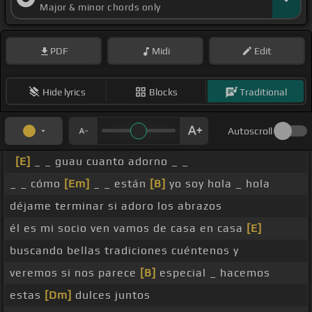
Major & minor chords only
PDF
Midi
Edit
Hide lyrics
Blocks
Traditional
Autoscroll
[E]
_ _ guau cuanto adorno _ _
_ _ cómo
[Em]
_ _ están
[B]
yo soy hola _ hola
déjame terminar si adoro los abrazos
él es mi socio ven vamos de casa en casa
[E]
buscando bellas tradiciones cuéntenos y
veremos si nos parece
[B]
especial _ hacemos
estas
[Dm]
dulces juntos