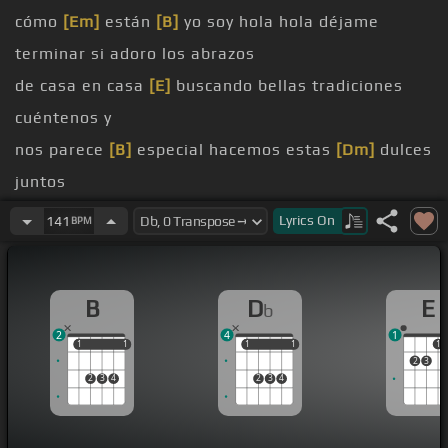
cómo
[Em]
están
[B]
yo soy hola hola déjame
terminar si adoro los abrazos
de casa en casa
[E]
buscando bellas tradiciones
cuéntenos y
nos parece
[B]
especial hacemos estas
[Dm]
dulces
juntos
[D]
[Ab]
cuánta
[B]
azúcar cómete una
[F]
cena
Lyrics
On
141
BPM
[Em]
comer mi nueva nariz
[B]
pero
[G]
porque lo
haría porque
B
D
E
b
al
[B]
fin son las fiestas al fin
2
4
1
[E]
[B]
[E]
1
1
1
1
1
1
1
1
1
2
3
[Ab]
[Gb]
2
3
4
2
3
4