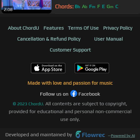
Chords:
B
A
F
F
E
G
C
b
b
m
m
2:08
About ChordU
Features
Terms Of Use
Privacy Policy
Cancellation & Refund Policy
User Manual
Customer Support
Made with love and passion for music
Follow us on
Facebook
All contents are subject to copyright,
©
2023
ChordU.
provided for educational and personal non-commercial
use only.
Developed and maintained by
—
Powered by AI