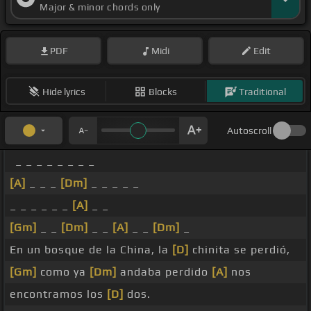
Major & minor chords only
PDF
Midi
Edit
Hide lyrics
Blocks
Traditional
Autoscroll
_ _ _ _ _ _ _ _
[A]
_ _ _
[Dm]
_ _ _ _ _
_ _ _ _ _ _
[A]
_ _
[Gm]
_ _
[Dm]
_ _
[A]
_ _
[Dm]
_
En un bosque de la China, la
[D]
chinita se perdió,
[Gm]
como ya
[Dm]
andaba perdido
[A]
nos
encontramos los
[D]
dos.