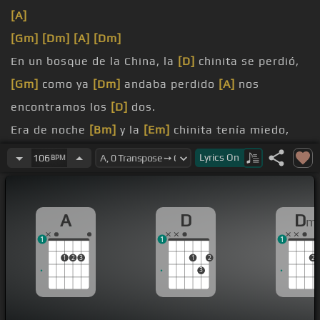
[A]
[Gm]
[Dm]
[A]
[Dm]
En un bosque de la China, la
[D]
chinita se perdió,
[Gm]
como ya
[Dm]
andaba perdido
[A]
nos
encontramos los
[D]
dos.
Era de noche
[Bm]
y la
[Em]
chinita tenía miedo,
miedo tenía de andar
[D]
solita.
Lyrics
On
106
BPM
Anduvo un rato y
[G]
se sentó
[D]
junto a la china,
junto a
[A]
la china
[D]
me senté yo.
A
D
D
m
sí, y ella
[Dm]
que no, y yo
[A]
que sí, y ella
[Dm]
1
1
1
que no.
1
2
3
1
2
2
[D]
al cabo
[Gm]
fuimos, y al cabo
[Dm]
3