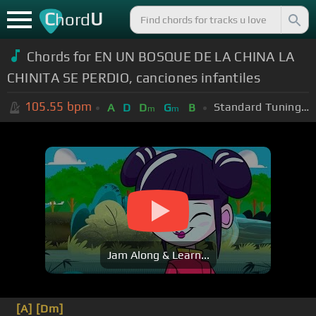
C
U
hord
Chords for EN UN BOSQUE DE LA CHINA LA
CHINITA SE PERDIO, canciones infantiles
105.55
bpm
Standard Tuning (EADGBE)
A
D
D
G
B
m
m
Jam Along & Learn...
[A]
[Dm]