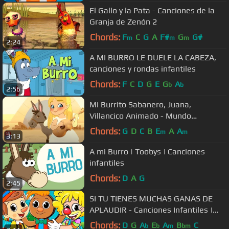
El Gallo y la Pata - Canciones de la
Granja de Zenón 2
Chords:
F
C
G
A
F#
G
G#
m
m
m
2:24
A MI BURRO LE DUELE LA CABEZA,
canciones y rondas infantiles
Chords:
F
C
D
G
E
G
A
b
b
2:56
Mi Burrito Sabanero, Juana,
Villancico Animado - Mundo
Canticuentos
Chords:
G
D
C
B
E
A
A
m
m
3:13
A mi Burro | Toobys | Canciones
infantiles
Chords:
D
A
G
2:45
SI TU TIENES MUCHAS GANAS DE
APLAUDIR - Canciones Infantiles |
Toy Cantando
Chords:
D
G
A
E
A
B
C
b
b
m
bm