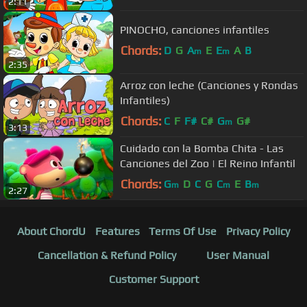
2:11
PINOCHO, canciones infantiles
Chords:
D
G
A
E
E
A
B
m
m
2:35
Arroz con leche (Canciones y Rondas
Infantiles)
Chords:
C
F
F#
C#
G
G#
m
3:13
Cuidado con la Bomba Chita - Las
Canciones del Zoo | El Reino Infantil
Chords:
G
D
C
G
C
E
B
m
m
m
2:27
About ChordU
Features
Terms Of Use
Privacy Policy
Cancellation & Refund Policy
User Manual
Customer Support