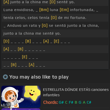
[A]
junto a la china me
[D]
senté yo.
Luna envidiosa, _
[Bm]
luna
[Em]
infortunada, _
tenía celos, celos tenía
[D]
de mi fortuna.
_ Anduvo un rato y
[G]
se sentó junto a la china,
junto a la china me senté yo.
[D]
_ _ _ _
[B]
_ _ _
[A]
_
[E]
_ _ _
[A]
_ _
[B]
_ _ _ _ _ _
_ _ _ _ _
[E]
_ _ _
_ _
[B]
_ _ _
[A]
_ _ _
You may also like to play
ESTRELLITA DÓNDE ESTÁS canciones
infantiles
Chords:
G#
C
F#
B
G
A
C#
6:57