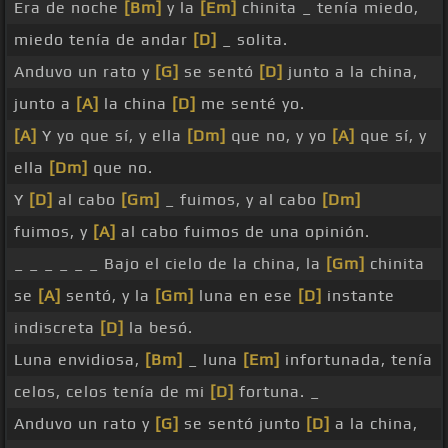
Era de noche
[Bm]
y la
[Em]
chinita _ tenía miedo,
miedo tenía de andar
[D]
_ solita.
Anduvo un rato y
[G]
se sentó
[D]
junto a la china,
junto a
[A]
la china
[D]
me senté yo.
[A]
Y yo que sí, y ella
[Dm]
que no, y yo
[A]
que sí, y
ella
[Dm]
que no.
Y
[D]
al cabo
[Gm]
_ fuimos, y al cabo
[Dm]
fuimos, y
[A]
al cabo fuimos de una opinión.
_ _ _ _ _ _ Bajo el cielo de la china, la
[Gm]
chinita
se
[A]
sentó, y la
[Gm]
luna en ese
[D]
instante
indiscreta
[D]
la besó.
Luna envidiosa,
[Bm]
_ luna
[Em]
infortunada, tenía
celos, celos tenía de mi
[D]
fortuna. _
Anduvo un rato y
[G]
se sentó junto
[D]
a la china,