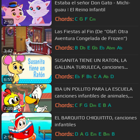
Estaba el señor Don Gato - Michi-
guau | El Reino Infantil
Chords:
C
G
F
C
m
2:10
Las Fiestas al Fin (De “Olaf: Otra
Aventura Congelada de Frozen")
Chords:
B
D
E
G
E
A
A
b
b
b
bm
b
3:42
SUSANITA TIENE UN RATON, LA
GALLINA TURULECA, canciones
infantiles,
Chords:
E
F
B
C
A
A
D
b
b
b
6:55
IBA UN POLLITO PARA LA ESCUELA
canciones infantiles de animales,
rondas infantiles de animales
Chords:
C
F
G
D
E
B
A
m
2:00
EL BARQUITO CHIQUITITO, canciones
infantiles
Chords:
D
A
G
E
E
B
B
m
m
2:14