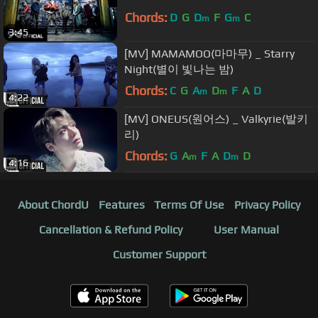
Chords:
D
G
D
F
G
C
m
m
3:45
[MV] MAMAMOO(마마무) _ Starry
Night(별이 빛나는 밤)
Chords:
C
G
A
D
F
A
D
m
m
4:22
[MV] ONEUS(원어스) _ Valkyrie(발키
리)
Chords:
G
A
F
A
D
D
m
m
4:16
About ChordU
Features
Terms Of Use
Privacy Policy
Cancellation & Refund Policy
User Manual
Customer Support