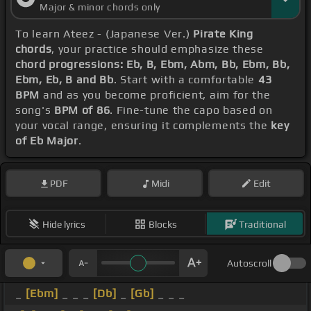
Major & minor chords only
To learn Ateez - (Japanese Ver.)
Pirate King
chords
, your practice should emphasize these
chord progressions: Eb, B, Ebm, Abm, Bb, Ebm, Bb,
Ebm, Eb, B and Bb
. Start with a comfortable
43
BPM
and as you become proficient, aim for the
song's
BPM of 86
. Fine-tune the capo based on
your vocal range, ensuring it complements the
key
of Eb Major
.
PDF
Midi
Edit
Hide lyrics
Blocks
Traditional
Autoscroll
_
[Ebm]
_ _ _
[Db]
_
[Gb]
_ _ _