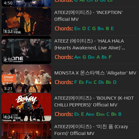
b
m
b
b
4:50
ATEEZ(에이티즈) - 'INCEPTION'
Official MV
Chords:
E
D
C
G
B
B
E
m
m
3:52
ATEEZ (에이티즈) - ‘HALA HALA
(Hearts Awakened, Live Alive)’
Official MV (Performance ver.)
Chords:
A
G
D
A
B
F
m
m
b
4:10
MONSTA X 몬스타엑스 'Alligator' MV
Chords:
F
E
F
C
D
B
D
b
m
b
b
3:21
ATEEZ(에이티즈) - 'BOUNCY (K-HOT
CHILLI PEPPERS)' Official MV
Chords:
E
E
A
E
C
B
B
b
bm
bm
b
4:04
ATEEZ(에이티즈) - '미친 폼 (Crazy
Form)' Official MV