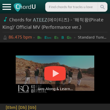
C
U
hord
Chords for
ATEEZ
(에이티즈) - '해적왕(Pirate
King)' Official MV (Performance ver.)
86.475
bpm
Standard Tuning (EADGBE)
B
E
E
B
G
b
bm
b
b
Jam Along & Learn...
[Ebm]
[Db]
[Gb]