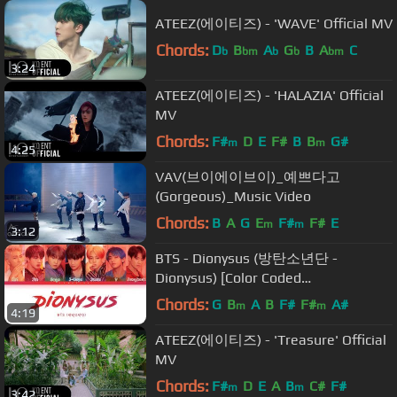
ATEEZ(에이티즈) - 'WAVE' Official MV
Chords:
D
B
A
G
B
A
C
b
bm
b
b
bm
3:24
ATEEZ(에이티즈) - 'HALAZIA' Official
MV
Chords:
F#
D
E
F#
B
B
G#
m
m
4:25
VAV(브이에이브이)_예쁘다고
(Gorgeous)_Music Video
Chords:
B
A
G
E
F#
F#
E
m
m
3:12
BTS - Dionysus (방탄소년단 -
Dionysus) [Color Coded
Lyrics/Han/Rom/Eng/가사]
Chords:
G
B
A
B
F#
F#
A#
m
m
4:19
ATEEZ(에이티즈) - 'Treasure' Official
MV
Chords:
F#
D
E
A
B
C#
F#
m
m
3:42