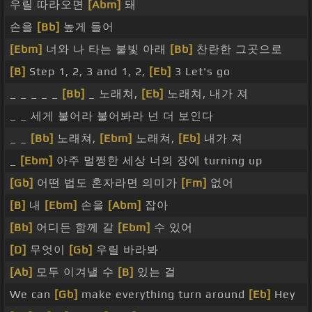
우릴 따라오면
[Abm]
돼
손을
[Bb]
높게 들어
[Ebm]
너와 나 타는 불빛 아래
[Bb]
찬란한 그곳으로
[B]
Step 1, 2, 3 and 1, 2,
[Eb]
3 Let's go
_ _ _ _ _
[Bb]
_ 노래쳐,
[Eb]
노래쳐, 내가 져
_ _ 세게 불어라 불어봐라 넌 더 보인다
_ _
[Bb]
노래쳐,
[Ebm]
노래쳐,
[Eb]
내가 져
_
[Ebm]
아주 멀쩡한 세상 너의 장에 turning up
[Gb]
어떤 법도 혼자라면 의미가
[Fm]
없어
[B]
내
[Ebm]
손을
[Abm]
잡아
[Bb]
어디든 함께 갈
[Ebm]
수 있어
[D]
무엇이
[Gb]
우릴 바라봐
[Ab]
모두 이겨낼 수
[B]
있는 걸
We can
[Gb]
make everything turn around
[Eb]
Hey