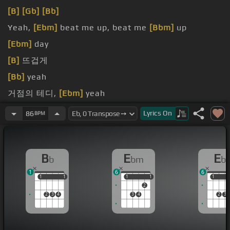
[B]
[Gb]
[Bb]
Yeah,
[Ebm]
beat me up, beat me
[Bbm]
up
[Ebm]
day
[B]
뜨겁게
[Bb]
yeah
거점의 테디,
[Ebm]
yeah
go
Lyrics
On
86
BPM
B
E
E
b
bm
b
1
6
6
1
1
1
1
1
1
1
1
1
1
2
2
3
4
3
4
2
3