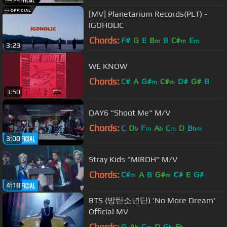
[MV] Planetarium Records(PLT) -
IGOHOLIC
Chords:
F#
G
E
B
B
C#
E
m
m
m
3:23
WE KNOW
Chords:
C#
A
G#
C#
D#
G#
B
m
m
3:50
DAY6 "Shoot Me" M/V
Chords:
C
D
F
A
C
D
B
b
m
b
m
bm
3:00
Stray Kids "MIROH" M/V
Chords:
C#
A
B
G#
C#
E
G#
m
m
4:18
BTS (방탄소년단) 'No More Dream'
Official MV
Chords:
G
A
C
D
G
E