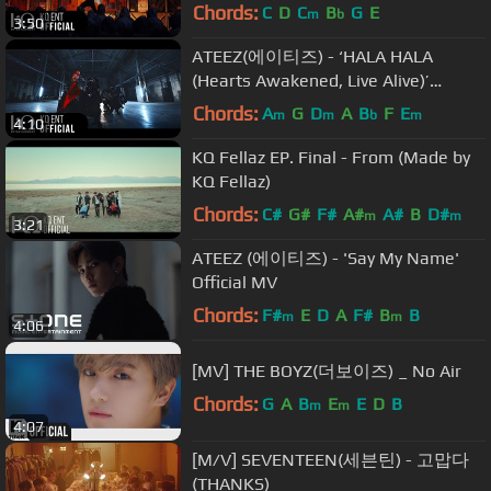
Chords:
C
D
C
B
G
E
m
b
3:50
ATEEZ(에이티즈) - ‘HALA HALA
(Hearts Awakened, Live Alive)’
Official MV (Performance ver.)
Chords:
A
G
D
A
B
F
E
m
m
b
m
4:10
KQ Fellaz EP. Final - From (Made by
KQ Fellaz)
Chords:
C#
G#
F#
A#
A#
B
D#
m
m
3:21
ATEEZ (에이티즈) - 'Say My Name'
Official MV
Chords:
F#
E
D
A
F#
B
B
m
m
4:06
[MV] THE BOYZ(더보이즈) _ No Air
Chords:
G
A
B
E
E
D
B
m
m
4:07
[M/V] SEVENTEEN(세븐틴) - 고맙다
(THANKS)