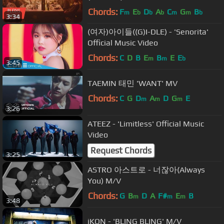
Chords:
F
E
D
A
C
G
B
m
b
b
b
m
m
b
3:34
(여자)아이들((G)I-DLE) - 'Senorita'
Official Music Video
Chords:
C
D
B
E
B
E
E
m
m
b
3:45
TAEMIN 태민 'WANT' MV
Chords:
C
G
D
A
D
G
E
m
m
m
3:26
ATEEZ - 'Limitless' Official Music
Video
Request Chords
3:25
ASTRO 아스트로 - 너잖아(Always
You) M/V
Chords:
G
B
D
A
F#
E
B
m
m
m
3:48
iKON - 'BLING BLING' M/V