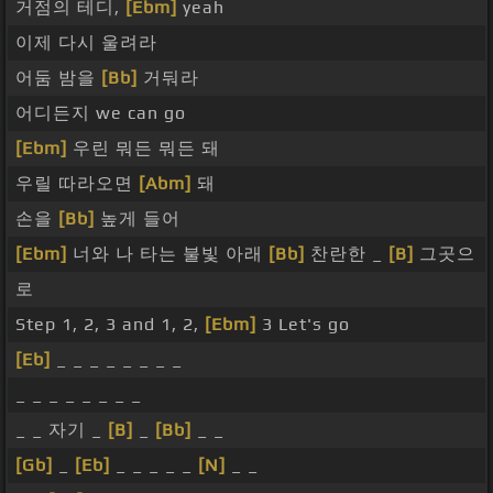
거점의 테디,
[Ebm]
yeah
이제 다시 울려라
어둠 밤을
[Bb]
거둬라
어디든지 we can go
[Ebm]
우린 뭐든 뭐든 돼
우릴 따라오면
[Abm]
돼
손을
[Bb]
높게 들어
[Ebm]
너와 나 타는 불빛 아래
[Bb]
찬란한 _
[B]
그곳으
로
Step 1, 2, 3 and 1, 2,
[Ebm]
3 Let's go
[Eb]
_ _ _ _ _ _ _ _
_ _ _ _ _ _ _ _
_ _ 자기 _
[B]
_
[Bb]
_ _
[Gb]
_
[Eb]
_ _ _ _ _
[N]
_ _