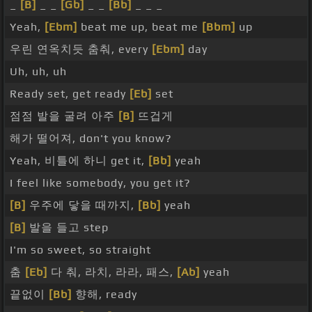
_
[B]
_ _
[Gb]
_ _
[Bb]
_ _ _
Yeah,
[Ebm]
beat me up, beat me
[Bbm]
up
우린 연옥치듯 춤춰, every
[Ebm]
day
Uh, uh, uh
Ready set, get ready
[Eb]
set
점점 발을 굴려 아주
[B]
뜨겁게
해가 떨어져, don't you know?
Yeah, 비틀에 하니 get it,
[Bb]
yeah
I feel like somebody, you get it?
[B]
우주에 닿을 때까지,
[Bb]
yeah
[B]
발을 들고 step
I'm so sweet, so straight
춤
[Eb]
다 춰, 라치, 라라, 패스,
[Ab]
yeah
끝없이
[Bb]
향해, ready