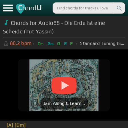
C
U
hord
Chords for
Audio88 - Die Erde ist eine
Scheide (mit Yassin)
80.2
bpm
Standard Tuning (EADGBE)
D
G
G
E
F
m
m
Jam Along & Learn...
[A]
[Dm]