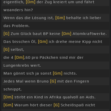
eigentlich,
[Dm]
der Zug kreiert um und fährt
woanders hin?
Wenn das die Lösung ist,
[Gm]
behalte ich lieber
das Problem.
[G]
Zum Glück baut BP keine
[Dm]
Atomkraftwerke.
Das bisschen Öl,
[Gm]
ich drehe meine Kipp nicht
[G]
selbst,
die 4
[Dm]
,60 pro Päckchen sind mir der
Lungenkrebs wert.
Man gönnt sich ja sonst
[Gm]
nichts.
Jedes Mal wenn Bruno
[G]
mit den Fingern
schnippt,
[Dm]
stirbt ein Kind in Afrika qualvoll an Aids.
[Gm]
Warum hört dieser
[G]
Scheißspaß nicht