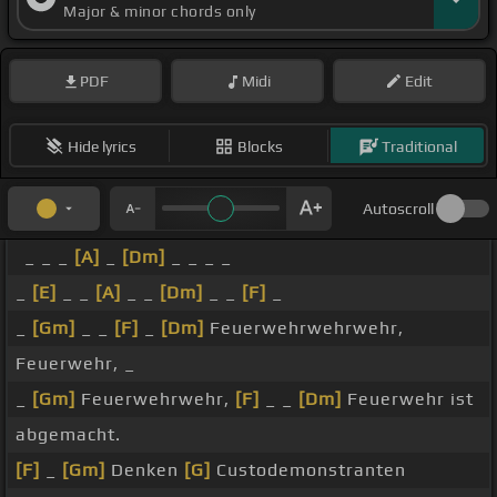
Major & minor chords only
PDF
Midi
Edit
Hide lyrics
Blocks
Traditional
Autoscroll
_ _ _
[A]
_
[Dm]
_ _ _ _
_
[E]
_ _
[A]
_ _
[Dm]
_ _
[F]
_
_
[Gm]
_ _
[F]
_
[Dm]
Feuerwehrwehrwehr,
Feuerwehr, _
_
[Gm]
Feuerwehrwehr,
[F]
_ _
[Dm]
Feuerwehr ist
abgemacht.
[F]
_
[Gm]
Denken
[G]
Custodemonstranten