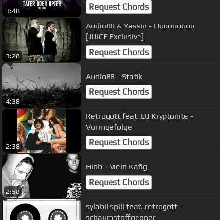
Request Chords
3:48
Audio88 & Yassin - Hoooooooo
[JUICE Exclusive]
Request Chords
3:28
Audio88 - Statik
Request Chords
4:38
Retrogott feat. DJ Kryptonite -
Vormgefolge
Request Chords
2:38
Hiob - Mein Käfig
Request Chords
2:58
sylabil spill feat. retrogott -
schaumstoffgegner