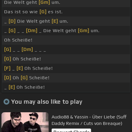
Die Welt geht
[Gm]
um.
Das ist so wie
[G]
es ist.
_
[D]
Die Welt geht
[E]
um.
_
[G]
_ _
[Dm]
_ Die Welt geht
[Gm]
um.
Oh Scheiße!
[G]
_ _
[Dm]
_ _ _
[G]
Oh Scheiße!
[F]
_
[E]
Oh Scheiße!
[D]
Oh
[G]
Scheiße!
_
[E]
Oh Scheiße!
You may also like to play
Audio88 & Yassin - Über Liebe (Suff
Daddy Remix / Cuts von Breaque)