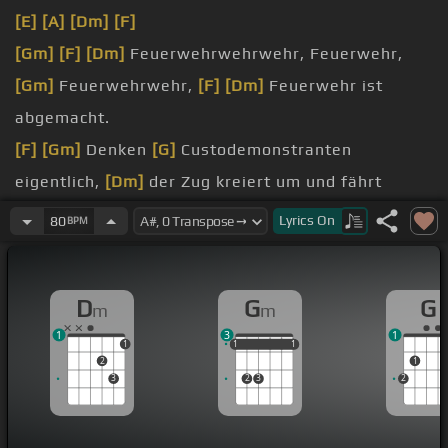
[E]
[A]
[Dm]
[F]
[Gm]
[F]
[Dm]
Feuerwehrwehrwehr, Feuerwehr,
[Gm]
Feuerwehrwehr,
[F]
[Dm]
Feuerwehr ist
abgemacht.
[F]
[Gm]
Denken
[G]
Custodemonstranten
eigentlich,
[Dm]
der Zug kreiert um und fährt
woanders hin?
Lyrics
On
80
BPM
Lösung ist,
[Gm]
behalte ich lieber das Problem.
bisschen Öl,
[Gm]
ich drehe meine Kipp nicht
[G]
D
G
G
m
m
selbst,
1
3
1
ja sonst
[Gm]
nichts.
1
1
1
1
1
1
1
2
1
3
2
3
2