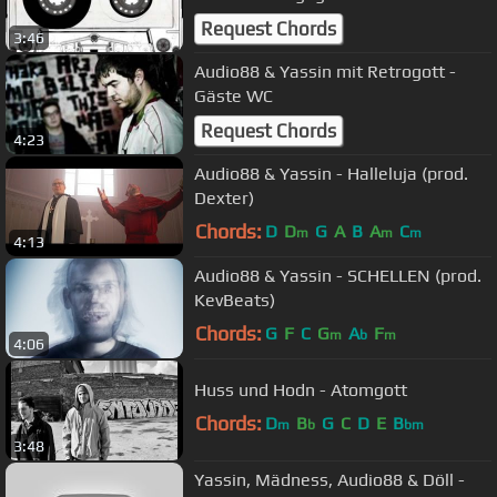
Request Chords
3:46
Audio88 & Yassin mit Retrogott -
Gäste WC
Request Chords
4:23
Audio88 & Yassin - Halleluja (prod.
Dexter)
Chords:
D
D
G
A
B
A
C
m
m
m
4:13
Audio88 & Yassin - SCHELLEN (prod.
KevBeats)
Chords:
G
F
C
G
A
F
m
b
m
4:06
Huss und Hodn - Atomgott
Chords:
D
B
G
C
D
E
B
m
b
bm
3:48
Yassin, Mädness, Audio88 & Döll -