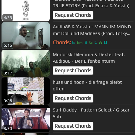
TRUE STORY (Prod. Enaka & Yassin)
Request Chords
4:33
Audio88 & Yassin - MANN IM MOND
mit Döll und Mädness (Prod. Torky
Tork / Cuts: Breaque) Offiziell HD
Chords:
E
E
B
G
C
A
D
m
5:16
Morlockk Dilemma & Dexter feat.
Audio88 - Der Elfenbeinturm
Request Chords
3:17
huss und hodn - die frage bleibt
offen
Request Chords
3:26
Suff Daddy - Pattern Select / Giscar
Sob
Request Chords
3:30