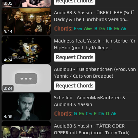
Request Chords
3:05
Audio88 & Yassin - ÜBER LIEBE (Suff
Daddy & The Lunchbirds Version
2017) // Livesession
Chords:
E
A
B
G
D
E
A
bm
bm
b
b
b
b
5:14
Mädness feat. Yassin - Ich sterbe für
HipHop (prod. by Kollege
Schnürschuh)
Request Chords
4:24
Audio88 - Fusionbändchen (Prod. von
Yannic / Cuts von Breaque)
Request Chords
3:24
Schellen - AnnenMayKantereit &
Audio88 & Yassin
Chords:
G
E
C
F
D
D
A
b
m
b
b
4:06
Audio88 & Yassin - TÄTER ODER
OPFER mit Enoq (prod. Torky Tork)