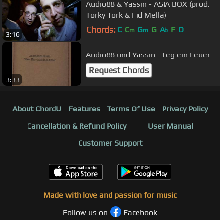
Audio88 & Yassin - ASIA BOX (prod.
Torky Tork & Fid Mella)
Chords:
C
C
G
G
A
F
D
m
m
b
3:16
Audio88 und Yassin - Leg ein Feuer
Request Chords
3:33
About ChordU
Features
Terms Of Use
Privacy Policy
Cancellation & Refund Policy
User Manual
Customer Support
Made with love and passion for music
Follow us on
Facebook