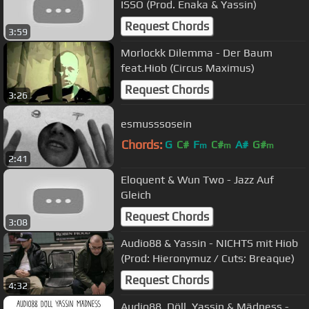
ISSO (Prod. Enaka & Yassin)
Request Chords
3:59
Morlockk Dilemma - Der Baum
feat.Hiob (Circus Maximus)
Request Chords
3:26
esmusssosein
Chords:
G
C#
F
C#
A#
G#
m
m
m
2:41
Eloquent & Wun Two - Jazz Auf
Gleich
Request Chords
3:08
Audio88 & Yassin - NICHTS mit Hiob
(Prod: Hieronymuz / Cuts: Breaque)
Request Chords
4:32
Audio88, Döll, Yassin & Mädness -