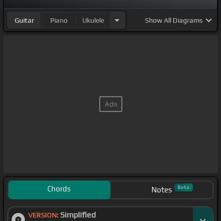
Guitar
Piano
Ukulele
Show
All Diagrams
Chords
Beta
Notes
Simplified
VERSION: