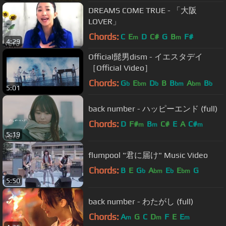
DREAMS COME TRUE - 「大阪
LOVER」
Chords:
C
E
D
C#
G
B
F#
m
m
4:29
Official髭男dism - イエスタデイ
［Official Video］
Chords:
G
E
D
B
B
A
B
b
bm
b
bm
bm
b
5:01
back number - ハッピーエンド (full)
Chords:
D
F#
B
C#
E
A
C#
m
m
m
5:19
flumpool "君に届け" Music Video
Chords:
B
E
G
A
E
E
G
b
bm
b
bm
5:50
back number - わたがし (full)
Chords:
A
G
C
D
F
E
E
m
m
m