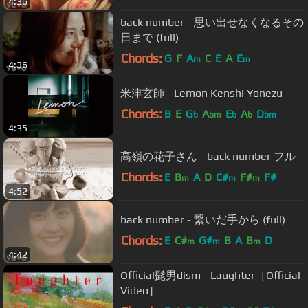
4:36
back number - 思い出せなくなるその
日まで (full)
Chords:
G
F
A
C
E
A
E
m
m
4:36
米津玄師 - Lemon Kenshi Yonezu
Chords:
B
E
G
A
E
A
D
b
bm
b
b
bm
4:35
高嶺の花子さん - back number フル
Chords:
E
B
A
D
C#
F#
F#
m
m
m
4:52
back number - 繋いだ手から (full)
Chords:
E
C#
G#
B
A
B
D
m
m
m
4:42
Official髭男dism - Laughter［Official
Video］