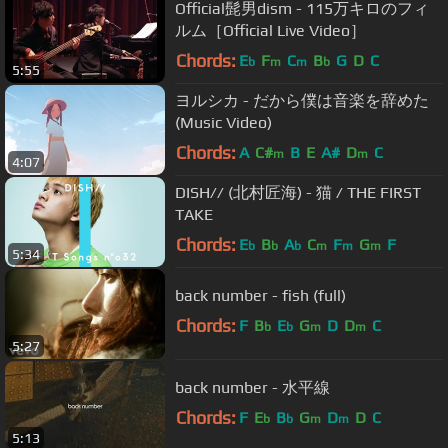
Official髭男dism - 115万キロのフィ
ルム［Official Live Video］
Chords:
E
F
C
B
G
D
C
b
m
m
b
5:55
ヨルシカ - だから僕は音楽を辞めた
(Music Video)
Chords:
A
C#
B
E
A#
D
C
m
m
4:07
DISH// (北村匠海) - 猫 / THE FIRST
TAKE
Chords:
E
B
A
C
F
G
F
b
b
b
m
m
m
5:34
back number - fish (full)
Chords:
F
B
E
G
D
D
C
b
b
m
m
5:27
back number - 水平線
Chords:
F
E
B
G
D
D
C
b
b
m
m
5:13