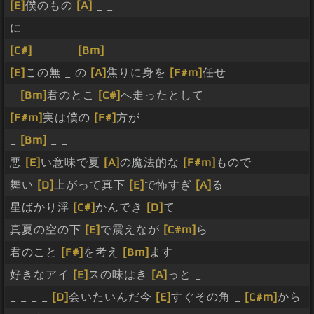
[E]
僕のもの
[A]
_ _
に
[C#]
_ _ _ _
[Bm]
_ _ _
[E]
この無 _ の
[A]
焦りに身を
[F#m]
任せ
_
[Bm]
君のとこ
[C#]
へ走ったとして
[F#m]
実は僕の
[F#]
方が
_
[Bm]
_ _
悪
[E]
い意味で夏
[A]
の魔法的な
[F#m]
もので
舞い
[D]
上がって真下
[E]
で怖すぎ
[A]
る
星ばかり浮
[C#]
かんでき
[D]
て
真夏の空の下
[E]
で震えなが
[C#m]
ら
君のこと
[F#]
を考え
[Bm]
ます
好きなアイ
[E]
スの味はき
[A]
っと _
_ _ _ _
[D]
会いたいんだ今
[E]
すぐその角 _
[C#m]
から