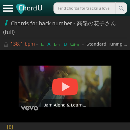
C
U
hord
Chords for back number - 高嶺の花子さん
(full)
138.1
bpm
Standard Tuning (EADGBE)
E
A
B
D
C#
m
m
Jam Along & Learn...
[E]