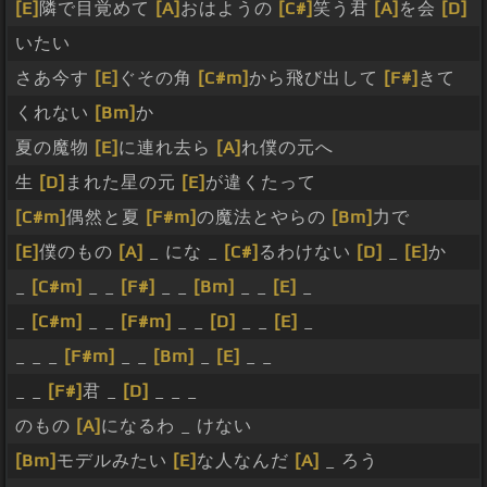
[E]
隣で目覚めて
[A]
おはようの
[C#]
笑う君
[A]
を会
[D]
いたい
さあ今す
[E]
ぐその角
[C#m]
から飛び出して
[F#]
きて
くれない
[Bm]
か
夏の魔物
[E]
に連れ去ら
[A]
れ僕の元へ
生
[D]
まれた星の元
[E]
が違くたって
[C#m]
偶然と夏
[F#m]
の魔法とやらの
[Bm]
力で
[E]
僕のもの
[A]
_ にな _
[C#]
るわけない
[D]
_
[E]
か
_
[C#m]
_ _
[F#]
_ _
[Bm]
_ _
[E]
_
_
[C#m]
_ _
[F#m]
_ _
[D]
_ _
[E]
_
_ _ _
[F#m]
_ _
[Bm]
_
[E]
_ _
_ _
[F#]
君 _
[D]
_ _ _
のもの
[A]
になるわ _ けない
[Bm]
モデルみたい
[E]
な人なんだ
[A]
_ ろう