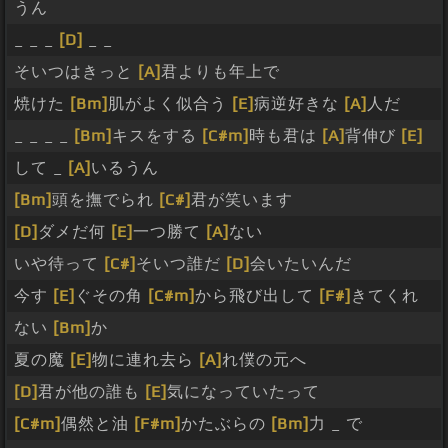
うん
_ _ _
[D]
_ _
そいつはきっと
[A]
君よりも年上で
焼けた
[Bm]
肌がよく似合う
[E]
病逆好きな
[A]
人だ
_ _ _ _
[Bm]
キスをする
[C#m]
時も君は
[A]
背伸び
[E]
して _
[A]
いるうん
[Bm]
頭を撫でられ
[C#]
君が笑います
[D]
ダメだ何
[E]
一つ勝て
[A]
ない
いや待って
[C#]
そいつ誰だ
[D]
会いたいんだ
今す
[E]
ぐその角
[C#m]
から飛び出して
[F#]
きてくれ
ない
[Bm]
か
夏の魔
[E]
物に連れ去ら
[A]
れ僕の元へ
[D]
君が他の誰も
[E]
気になっていたって
[C#m]
偶然と油
[F#m]
かたぶらの
[Bm]
力 _ で