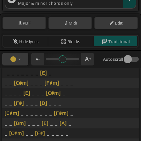
Major & minor chords only
PDF
Midi
Edit
Hide lyrics
Blocks
Traditional
Autoscroll
_ _ _ _ _ _ _
[E]
_
_ _
[C#m]
_ _ _
[F#m]
_ _ _
_ _ _ _
[E]
_ _ _
[C#m]
_
_ _
[F#]
_ _ _
[D]
_ _ _
[C#m]
_ _ _ _ _ _ _
[F#m]
_
_ _
[Bm]
_ _ _
[E]
_ _
[A]
_
_
[C#m]
_ _
[F#]
_ _ _ _ _