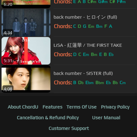
Chords:
E
A
B
C#
G#
C#
F#
m
m
m
6:20
back number - ヒロイン (full)
Chords:
C
D
G
E
B
F
A
m
m
4:34
LiSA - 紅蓮華 / THE FIRST TAKE
Chords:
D
C
E
B
E
B
E
m
m
b
5:31
back number - SISTER (full)
Chords:
B
D
E
B
E
B
C
b
bm
bm
b
b
m
4:08
About ChordU
Features
Terms Of Use
Privacy Policy
Cancellation & Refund Policy
User Manual
Customer Support