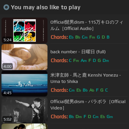
You may also like to play
Official髭男dism - 115万キロのフィ
ルム［Official Audio］
Chords:
E
B
C
F
G
D
B
b
b
m
m
5:24
back number - 日曜日 (full)
Chords:
C
F
A
F
D
G
D
m
m
m
4:00
米津玄師 - 馬と鹿 Kenshi Yonezu -
Uma to Shika
Chords:
C
E
B
A
F
G
C
m
b
b
b
4:45
Official髭男dism - パラボラ［Official
Video］
Chords:
B
D
F
D
C
E
G
b
m
m
b
m
5:02