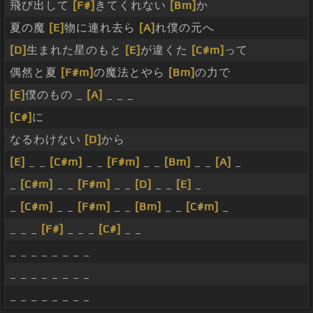
飛び出して
[F#]
きてくれない
[Bm]
か
夏の魔
[E]
物に連れ去ら
[A]
れ僕の元へ
[D]
生まれた星のもと
[E]
が違くた
[C#m]
って
偶然と夏
[F#m]
の魔法とやら
[Bm]
の力で
[E]
僕のもの _
[A]
_ _ _
[C#]
に
なるわけない
[D]
から
[E]
_ _
[C#m]
_ _
[F#m]
_ _
[Bm]
_ _
[A]
_
_
[C#m]
_ _
[F#m]
_ _
[D]
_ _
[E]
_
_
[C#m]
_ _
[F#m]
_ _
[Bm]
_ _
[C#m]
_
_ _ _
[F#]
_ _ _
[C#]
_ _
_ _ _ _ _ _ _ _
_ _ _ _ _ _ _ _
_ _ _ _ _ _ _ _