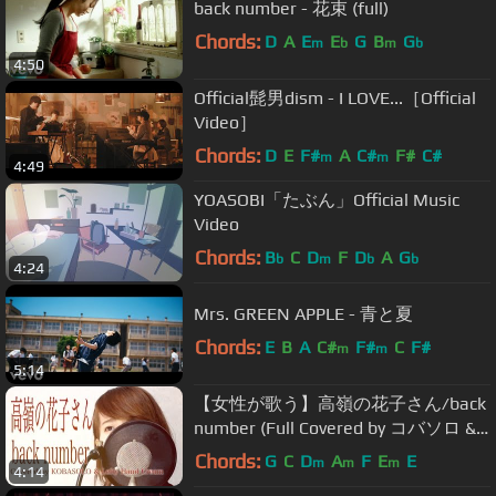
back number - 花束 (full)
Chords:
D
A
E
E
G
B
G
m
b
m
b
4:50
Official髭男dism - I LOVE...［Official
Video］
Chords:
D
E
F#
A
C#
F#
C#
m
m
4:49
YOASOBI「たぶん」Official Music
Video
Chords:
B
C
D
F
D
A
G
b
m
b
b
4:24
Mrs. GREEN APPLE - 青と夏
Chords:
E
B
A
C#
F#
C
F#
m
m
5:14
【女性が歌う】高嶺の花子さん/back
number (Full Covered by コバソロ &
Lefty Hand Cream)歌詞付き
Chords:
G
C
D
A
F
E
E
m
m
m
4:14