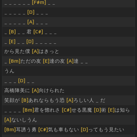
_ _ _ _ _ _
[F#m]
_ _
_ _ _ _ _
[D]
_ _ _
_ _ _ _ _
[A]
_ _ _
_
[B]
_ _ 君
[C#]
_ _ _
_
[E]
_ _
[D]
_ _ _ _ _
から見た僕
[A]
はきっと
_
[Bm]
ただの友
[E]
達の友
[A]
達 _ _
うん
_ _ _
[D]
_ _
高橋陣美に
[A]
向けられた
笑顔が
[B]
あれならもう恐
[A]
ろしい人 _ だ
_ _ _ _
[Bm]
君を惚れさ
[C#]
せる黒魔
[D]
術
[E]
は知ら
[A]
ないしうん
[Bm]
耳誘う勇
[C#]
気も車もない
[D]
ってもう見たい